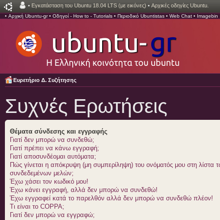
•
Εγκατάσταση του Ubuntu 18.04 LTS (με εικόνες)
•
Αρχικές οδηγίες Ubuntu.
•
Αρχική Ubuntu-gr
•
Οδηγοί - How to - Tutorials
•
Περιοδικό Ubuntistas
•
Web Chat
•
Imagebin
Ευρετήριο Δ. Συζήτησης
Συχνές Ερωτήσεις
Θέματα σύνδεσης και εγγραφής
Γιατί δεν μπορώ να συνδεθώ;
Γιατί πρέπει να κάνω εγγραφή;
Γιατί αποσυνδέομαι αυτόματα;
Πώς γίνεται η απόκρυψη (μη συμπερίληψη) του ονόματός μου στη λίστα 
συνδεδεμένων μελών;
Έχω χάσει τον κωδικό μου!
Έχω κάνει εγγραφή, αλλά δεν μπορώ να συνδεθώ!
Έχω εγγραφεί κατά το παρελθόν αλλά δεν μπορώ να συνδεθώ πλέον!
Τι είναι το COPPA;
Γιατί δεν μπορώ να εγγραφώ;