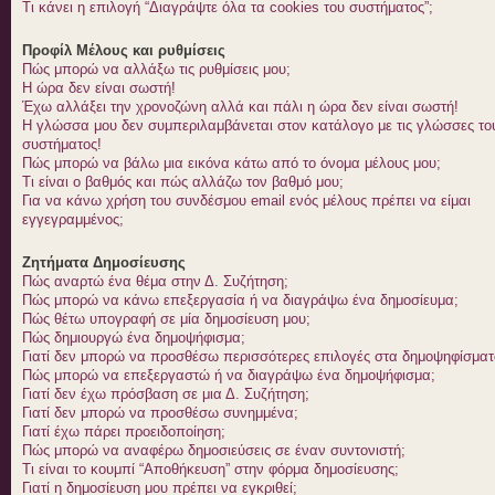
Τι κάνει η επιλογή “Διαγράψτε όλα τα cookies του συστήματος”;
Προφίλ Μέλους και ρυθμίσεις
Πώς μπορώ να αλλάξω τις ρυθμίσεις μου;
Η ώρα δεν είναι σωστή!
Έχω αλλάξει την χρονοζώνη αλλά και πάλι η ώρα δεν είναι σωστή!
Η γλώσσα μου δεν συμπεριλαμβάνεται στον κατάλογο με τις γλώσσες το
συστήματος!
Πώς μπορώ να βάλω μια εικόνα κάτω από το όνομα μέλους μου;
Τι είναι ο βαθμός και πώς αλλάζω τον βαθμό μου;
Για να κάνω χρήση του συνδέσμου email ενός μέλους πρέπει να είμαι
εγγεγραμμένος;
Ζητήματα Δημοσίευσης
Πώς αναρτώ ένα θέμα στην Δ. Συζήτηση;
Πώς μπορώ να κάνω επεξεργασία ή να διαγράψω ένα δημοσίευμα;
Πώς θέτω υπογραφή σε μία δημοσίευση μου;
Πώς δημιουργώ ένα δημοψήφισμα;
Γιατί δεν μπορώ να προσθέσω περισσότερες επιλογές στα δημοψηφίσματ
Πώς μπορώ να επεξεργαστώ ή να διαγράψω ένα δημοψήφισμα;
Γιατί δεν έχω πρόσβαση σε μια Δ. Συζήτηση;
Γιατί δεν μπορώ να προσθέσω συνημμένα;
Γιατί έχω πάρει προειδοποίηση;
Πώς μπορώ να αναφέρω δημοσιεύσεις σε έναν συντονιστή;
Τι είναι το κουμπί “Αποθήκευση” στην φόρμα δημοσίευσης;
Γιατί η δημοσίευση μου πρέπει να εγκριθεί;