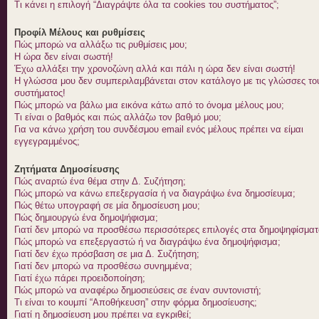
Τι κάνει η επιλογή “Διαγράψτε όλα τα cookies του συστήματος”;
Προφίλ Μέλους και ρυθμίσεις
Πώς μπορώ να αλλάξω τις ρυθμίσεις μου;
Η ώρα δεν είναι σωστή!
Έχω αλλάξει την χρονοζώνη αλλά και πάλι η ώρα δεν είναι σωστή!
Η γλώσσα μου δεν συμπεριλαμβάνεται στον κατάλογο με τις γλώσσες το
συστήματος!
Πώς μπορώ να βάλω μια εικόνα κάτω από το όνομα μέλους μου;
Τι είναι ο βαθμός και πώς αλλάζω τον βαθμό μου;
Για να κάνω χρήση του συνδέσμου email ενός μέλους πρέπει να είμαι
εγγεγραμμένος;
Ζητήματα Δημοσίευσης
Πώς αναρτώ ένα θέμα στην Δ. Συζήτηση;
Πώς μπορώ να κάνω επεξεργασία ή να διαγράψω ένα δημοσίευμα;
Πώς θέτω υπογραφή σε μία δημοσίευση μου;
Πώς δημιουργώ ένα δημοψήφισμα;
Γιατί δεν μπορώ να προσθέσω περισσότερες επιλογές στα δημοψηφίσματ
Πώς μπορώ να επεξεργαστώ ή να διαγράψω ένα δημοψήφισμα;
Γιατί δεν έχω πρόσβαση σε μια Δ. Συζήτηση;
Γιατί δεν μπορώ να προσθέσω συνημμένα;
Γιατί έχω πάρει προειδοποίηση;
Πώς μπορώ να αναφέρω δημοσιεύσεις σε έναν συντονιστή;
Τι είναι το κουμπί “Αποθήκευση” στην φόρμα δημοσίευσης;
Γιατί η δημοσίευση μου πρέπει να εγκριθεί;