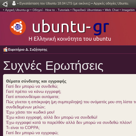
•
Εγκατάσταση του Ubuntu 18.04 LTS (με εικόνες)
•
Αρχικές οδηγίες Ubuntu.
•
Αρχική Ubuntu-gr
•
Οδηγοί - How to - Tutorials
•
Περιοδικό Ubuntistas
•
Web Chat
•
Imagebin
Ευρετήριο Δ. Συζήτησης
Συχνές Ερωτήσεις
Θέματα σύνδεσης και εγγραφής
Γιατί δεν μπορώ να συνδεθώ;
Γιατί πρέπει να κάνω εγγραφή;
Γιατί αποσυνδέομαι αυτόματα;
Πώς γίνεται η απόκρυψη (μη συμπερίληψη) του ονόματός μου στη λίστα 
συνδεδεμένων μελών;
Έχω χάσει τον κωδικό μου!
Έχω κάνει εγγραφή, αλλά δεν μπορώ να συνδεθώ!
Έχω εγγραφεί κατά το παρελθόν αλλά δεν μπορώ να συνδεθώ πλέον!
Τι είναι το COPPA;
Γιατί δεν μπορώ να εγγραφώ;