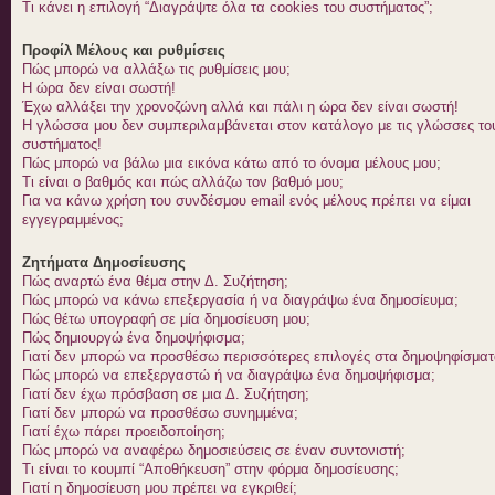
Τι κάνει η επιλογή “Διαγράψτε όλα τα cookies του συστήματος”;
Προφίλ Μέλους και ρυθμίσεις
Πώς μπορώ να αλλάξω τις ρυθμίσεις μου;
Η ώρα δεν είναι σωστή!
Έχω αλλάξει την χρονοζώνη αλλά και πάλι η ώρα δεν είναι σωστή!
Η γλώσσα μου δεν συμπεριλαμβάνεται στον κατάλογο με τις γλώσσες το
συστήματος!
Πώς μπορώ να βάλω μια εικόνα κάτω από το όνομα μέλους μου;
Τι είναι ο βαθμός και πώς αλλάζω τον βαθμό μου;
Για να κάνω χρήση του συνδέσμου email ενός μέλους πρέπει να είμαι
εγγεγραμμένος;
Ζητήματα Δημοσίευσης
Πώς αναρτώ ένα θέμα στην Δ. Συζήτηση;
Πώς μπορώ να κάνω επεξεργασία ή να διαγράψω ένα δημοσίευμα;
Πώς θέτω υπογραφή σε μία δημοσίευση μου;
Πώς δημιουργώ ένα δημοψήφισμα;
Γιατί δεν μπορώ να προσθέσω περισσότερες επιλογές στα δημοψηφίσματ
Πώς μπορώ να επεξεργαστώ ή να διαγράψω ένα δημοψήφισμα;
Γιατί δεν έχω πρόσβαση σε μια Δ. Συζήτηση;
Γιατί δεν μπορώ να προσθέσω συνημμένα;
Γιατί έχω πάρει προειδοποίηση;
Πώς μπορώ να αναφέρω δημοσιεύσεις σε έναν συντονιστή;
Τι είναι το κουμπί “Αποθήκευση” στην φόρμα δημοσίευσης;
Γιατί η δημοσίευση μου πρέπει να εγκριθεί;