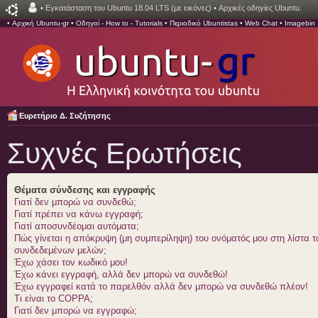
•
Εγκατάσταση του Ubuntu 18.04 LTS (με εικόνες)
•
Αρχικές οδηγίες Ubuntu.
•
Αρχική Ubuntu-gr
•
Οδηγοί - How to - Tutorials
•
Περιοδικό Ubuntistas
•
Web Chat
•
Imagebin
Ευρετήριο Δ. Συζήτησης
Συχνές Ερωτήσεις
Θέματα σύνδεσης και εγγραφής
Γιατί δεν μπορώ να συνδεθώ;
Γιατί πρέπει να κάνω εγγραφή;
Γιατί αποσυνδέομαι αυτόματα;
Πώς γίνεται η απόκρυψη (μη συμπερίληψη) του ονόματός μου στη λίστα 
συνδεδεμένων μελών;
Έχω χάσει τον κωδικό μου!
Έχω κάνει εγγραφή, αλλά δεν μπορώ να συνδεθώ!
Έχω εγγραφεί κατά το παρελθόν αλλά δεν μπορώ να συνδεθώ πλέον!
Τι είναι το COPPA;
Γιατί δεν μπορώ να εγγραφώ;