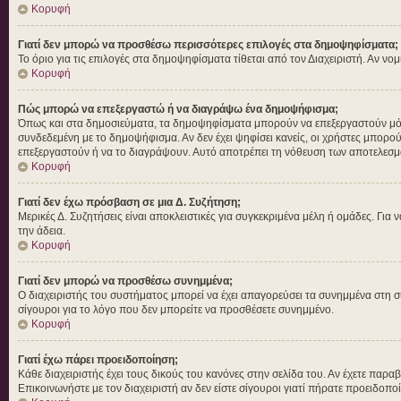
Κορυφή
Γιατί δεν μπορώ να προσθέσω περισσότερες επιλογές στα δημοψηφίσματα;
Το όριο για τις επιλογές στα δημοψηφίσματα τίθεται από τον Διαχειριστή. Αν νο
Κορυφή
Πώς μπορώ να επεξεργαστώ ή να διαγράψω ένα δημοψήφισμα;
Όπως και στα δημοσιεύματα, τα δημοψηφίσματα μπορούν να επεξεργαστούν μόνο 
συνδεδεμένη με το δημοψήφισμα. Αν δεν έχει ψηφίσει κανείς, οι χρήστες μπορο
επεξεργαστούν ή να το διαγράψουν. Αυτό αποτρέπει τη νόθευση των αποτελεσμ
Κορυφή
Γιατί δεν έχω πρόσβαση σε μια Δ. Συζήτηση;
Μερικές Δ. Συζητήσεις είναι αποκλειστικές για συγκεκριμένα μέλη ή ομάδες. Για ν
την άδεια.
Κορυφή
Γιατί δεν μπορώ να προσθέσω συνημμένα;
Ο διαχειριστής του συστήματος μπορεί να έχει απαγορεύσει τα συνημμένα στη σ
σίγουροι για το λόγο που δεν μπορείτε να προσθέσετε συνημμένο.
Κορυφή
Γιατί έχω πάρει προειδοποίηση;
Κάθε διαχειριστής έχει τους δικούς του κανόνες στην σελίδα του. Αν έχετε παρα
Επικοινωνήστε με τον διαχειριστή αν δεν είστε σίγουροι γιατί πήρατε προειδοπο