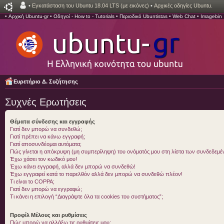
•
Εγκατάσταση του Ubuntu 18.04 LTS (με εικόνες)
•
Αρχικές οδηγίες Ubuntu.
•
Αρχική Ubuntu-gr
•
Οδηγοί - How to - Tutorials
•
Περιοδικό Ubuntistas
•
Web Chat
•
Imagebin
Ευρετήριο Δ. Συζήτησης
Συχνές Ερωτήσεις
Θέματα σύνδεσης και εγγραφής
Γιατί δεν μπορώ να συνδεθώ;
Γιατί πρέπει να κάνω εγγραφή;
Γιατί αποσυνδέομαι αυτόματα;
Πώς γίνεται η απόκρυψη (μη συμπερίληψη) του ονόματός μου στη λίστα των συνδεδεμ
Έχω χάσει τον κωδικό μου!
Έχω κάνει εγγραφή, αλλά δεν μπορώ να συνδεθώ!
Έχω εγγραφεί κατά το παρελθόν αλλά δεν μπορώ να συνδεθώ πλέον!
Τι είναι το COPPA;
Γιατί δεν μπορώ να εγγραφώ;
Τι κάνει η επιλογή “Διαγράψτε όλα τα cookies του συστήματος”;
Προφίλ Μέλους και ρυθμίσεις
Πώς μπορώ να αλλάξω τις ρυθμίσεις μου;