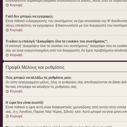
οποιοδήποτε παράνομη ενέργεια οποιουδήποττε είδους, εκτός από τα παραπά
Κορυφή
Γιατί δεν μπορώ να εγγραφώ;
Είναι πιθανό ο Διαχειριστής του συστήματος να έχει αποκλείσει την IP διεύθυνσ
νέους επισκέπτες να εγγραφούν. Επικοινωνήστε με τον διαχειριστή του συστήμα
Κορυφή
Τι κάνει η επιλογή “Διαγράψτε όλα τα cookies του συστήματος”;
Η επιλογή “Διαγράψτε όλα τα cookies του συστήματος” διαγράφει όλα τα cookie
σας αν είναι ενεργοποιημένη από τον διαχειριστή. Αν έχετε προβλήματα σύνδε
Κορυφή
Προφίλ Μέλους και ρυθμίσεις
Πώς μπορώ να αλλάξω τις ρυθμίσεις μου;
Αν είστε εγγεγραμμένο μέλος, όλες οι ρυθμίσεις σας αποθηκεύονται σε βάση δεδ
θα σας επιτρέψει να αλλάξετε τις ρυθμίσεις σας.
Κορυφή
Η ώρα δεν είναι σωστή!
Είναι πιθανό η ώρα αυτή είναι διαφορετικής χρονοζώνης από αυτήν στην οποία βρ
σας, π.χ. Λονδίνο, Παρίσι, Νέα Υόρκη, Σίδνεϋ, κλπ. Αυτό μπορεί να γίνει μόνο απ
Κορυφή