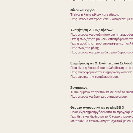
Φίλοι και εχθροί
Τι είναι η λίστα φίλων και εχθρών;
Πώς μπορώ να προσθέσω / αφαιρέσω μέλη 
Αναζήτηση Δ. Συζητήσεων
Πώς μπορώ να αναζητήσω μια ή περισσότερ
Γιατί η αναζήτηση μου δεν επιστρέφει αποτ
Γιατί η αναζήτηση μου επιστρέφει κενή σελί
Πώς αναζητώ μέλη;
Πώς μπορώ να βρω τα δικά μου δημοσιεύμα
Ενημέρωση σε Θ. Ενότητες και Σελιδοδε
Ποια είναι η διαφορά του σελιδοδείκτη από
Πώς εγγράφομαι στην ενημέρωση κάποιας Δ
Πώς αφαιρώ την ενημέρωσή μου;
Συνημμένα
Τι συνημμένα επιτρέπονται σε αυτό το σύσ
Πώς μπορώ να βρω τα συνημμένα μου;
Θέματα αναφορικά με το phpBB 3
Ποιος έχει δημιουργήσει αυτό το πρόγραμμα
Γιατί δεν είναι διαθέσιμο το Χ χαρακτηριστικό
Με ποιόν θα επικοινωνήσω σχετικά με νομ