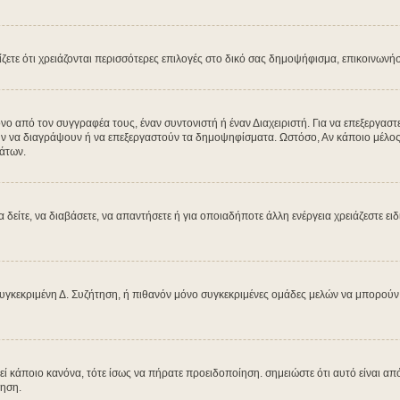
μίζετε ότι χρειάζονται περισσότερες επιλογές στο δικό σας δημοψήφισμα, επικοινωνή
από τον συγγραφέα τους, έναν συντονιστή ή έναν Διαχειριστή. Για να επεξεργαστεί
ύν να διαγράψουν ή να επεξεργαστούν τα δημοψηφίσματα. Ωστόσο, Αν κάποιο μέλος έχ
άτων.
α δείτε, να διαβάσετε, να απαντήσετε ή για οποιαδήποτε άλλη ενέργεια χρειάζεστε ει
υγκεκριμένη Δ. Συζήτηση, ή πιθανόν μόνο συγκεκριμένες ομάδες μελών να μπορούν ν
βεί κάποιο κανόνα, τότε ίσως να πήρατε προειδοποίηση. σημειώστε ότι αυτό είναι από
ίηση.