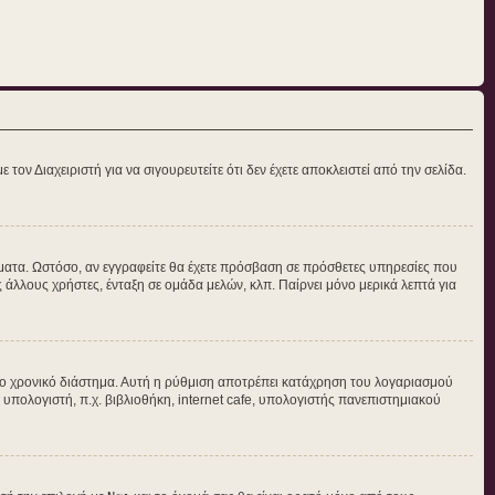
τον Διαχειριστή για να σιγουρευτείτε ότι δεν έχετε αποκλειστεί από την σελίδα.
νύματα. Ωστόσο, αν εγγραφείτε θα έχετε πρόσβαση σε πρόσθετες υπηρεσίες που
άλλους χρήστες, ένταξη σε ομάδα μελών, κλπ. Παίρνει μόνο μερικά λεπτά για
ο χρονικό διάστημα. Αυτή η ρύθμιση αποτρέπει κατάχρηση του λογαριασμού
 υπολογιστή, π.χ. βιβλιοθήκη, internet cafe, υπολογιστής πανεπιστημιακού