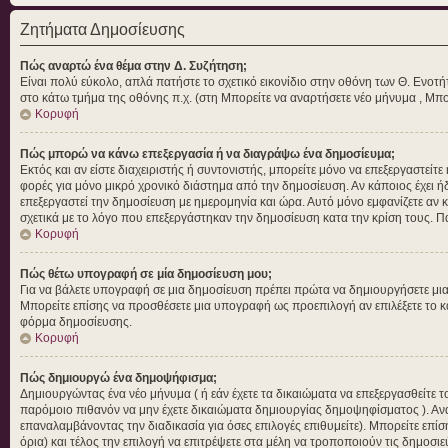
Ζητήματα Δημοσίευσης
Πώς αναρτώ ένα θέμα στην Δ. Συζήτηση;
Είναι πολύ εύκολο, απλά πατήστε το σχετικό εικονίδιο στην οθόνη των Θ. Ενοτή
στο κάτω τμήμα της οθόνης π.χ. (στη Μπορείτε να αναρτήσετε νέο μήνυμα , Μπο
Κορυφή
Πώς μπορώ να κάνω επεξεργασία ή να διαγράψω ένα δημοσίευμα;
Εκτός και αν είστε διαχειριστής ή συντονιστής, μπορείτε μόνο να επεξεργαστεί
φορές για μόνο μικρό χρονικό διάστημα από την δημοσίευση. Αν κάποιος έχει ή
επεξεργαστεί την δημοσίευση με ημερομηνία και ώρα. Αυτό μόνο εμφανίζετε αν 
σχετικά με το λόγο που επεξεργάστηκαν την δημοσίευση κατα την κρίση τους. 
Κορυφή
Πώς θέτω υπογραφή σε μία δημοσίευση μου;
Για να βάλετε υπογραφή σε μια δημοσίευση πρέπει πρώτα να δημιουργήσετε μια α
Μπορείτε επίσης να προσθέσετε μια υπογραφή ως προεπιλογή αν επιλέξετε το 
φόρμα δημοσίευσης.
Κορυφή
Πώς δημιουργώ ένα δημοψήφισμα;
Δημιουργώντας ένα νέο μήνυμα ( ή εάν έχετε τα δικαιώματα να επεξεργασθείτε
παρόμοιο πιθανόν να μην έχετε δικαιώματα δημιουργίας δημοψηφίσματος ). Αν
επαναλαμβάνοντας την διαδικασία για όσες επιλογές επιθυμείτε). Μπορείτε επίσ
όρια) και τέλος την επιλογή να επιτρέψετε στα μέλη να τροποποιούν τις δημοσιε