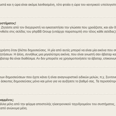
σωστά και η ώρα είναι ακόμα λανθασμένη, τότε φταίει η ώρα του κεντρικού υπολογισ
υστήματος!
. Ζητείστε από τον διαχειριστή να εγκαταστήσει την γλώσσα που χρειάζεστε, και εά
νθείτε στις σελίδες του phpBB Group (υπάρχει παραπομπή στο τέλος κάθε σελίδας)
στη όταν βλέπει δημοσιεύσεις. Η μία από αυτές μπορεί να είναι μία εικόνα που συ
ητήσεων. Η άλλη, συνήθως μια μεγαλύτερη εικόνα, που είναι γνωστή σαν άβαταρ και 
άβαταρ θα είναι διαθέσιμα. Αν δεν μπορείτε να χρησιμοποιήσετε τα άβαταρ, επικοινων
δημοσιεύσεων που έχετε κάνει ή είναι αναγνωριστικό ειδικών μελών, π.χ. Συντονιστέ
 άσκοπες δημοσιεύσεις μόνο και μόνο για να αυξήσετε το βαθμό σας. Τα περισσότερα
ραμμένος;
λλα μέλη από την φόρμα αποστολής ηλεκτρονικού ταχυδρομείου του συστήματος, και 
 από ανώνυμα μέλη.