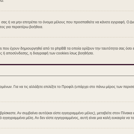
νω.
η σας ή να μην επιτρέπει το όνομα μέλους που προσπαθείτε να κάνετε εγγραφή. Ο Δι
τος για περαιτέρω βοήθεια.
s που έχουν δημιουργηθεί από το phpBB τα οποία ορίζουν την ταυτότητα σας όσο εί
σης ή αποσύνδεσης, η διαγραφή των cookies ίσως βοηθήσει.
ομένων. Για να τις αλλάξετε επιλέξτε το Προφίλ (υπάρχει στο πάνω μέρος των περισσ
ίσκεστε. Αν συμβαίνει αυτό(και είστε εγγεγραμμένο μέλος), μεταβείτε στον Πίνακα 
ό εγγεγραμμένα μέλη. Αν δεν είστε εγγεγραμμένος, αυτή είναι μια καλή ευκαιρία να το