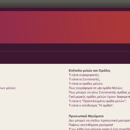
Επίπεδα μελών και Ομάδες
Τι είναι οι Διαχειριστές;
Τι είναι οι Συντονιστές;
Τι είναι οι ομάδες μελών;
ένων μελών;
Πως εγγράφομαι σε μία ομάδα Μελών;
Πως μπορώ να γίνω Συντονιστής ομάδας 
Γιατί μερικές ομάδες μελών έχουν διαφορετ
Τι είναι η “Προεπιλεγμένη ομάδα μελών”;
Τι είναι ο σύνδεσμος "Η ομάδα”;
Προσωπικά Μηνύματα
Δεν μπορώ να στείλω προσωπικά μηνύματ
Παίρνω ανεπιθύμητα μηνύματα!
Έχω λάβει ένα μήνυμα spam ή ένα προσβλη