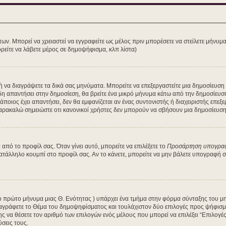
των. Μπορεί να χρειαστεί να εγγραφείτε ως μέλος πριν μπορέσετε να στείλετε μήνυμ
ρείτε να λάβετε μέρος σε δημοψήφισμα, κλπ λίστα)
τε ή να διαγράψετε τα δικά σας μηνύματα. Μπορείτε να επεξεργαστείτε μια δημοσίευσ
δη απαντήσει στην δημοσίεση, θα βρείτε ένα μικρό μήνυμα κάτω από την δημοσίευσ
κάποιος έχει απαντήσει, δεν θα εμφανίζεται αν ένας συντονιστής ή διαχειριστής ε
Παρακαλώ σημειώστε οτι κανονικοί χρήστες δεν μπορούν να σβήσουν μια δημοσίευση 
πό το προφίλ σας. Όταν γίνει αυτό, μπορείτε να επιλέξετε το
Προσάρτηση υπογρα
κατάλληλο κουμπί στο προφίλ σας. Αν το κάνετε, μπορείτε να μην βάλετε υπογραφή
 το πρώτο μήνυμα μιας Θ. Ενότητας ) υπάρχει ένα τμήμα στην φόρμα σύνταξης του μ
αγράφετε το Θέμα του δημοψηφίσματος και τουλάχιστον δύο επιλογές προς ψήφισμα
ης να θέσετε τον αριθμό των επιλογών ενός μέλους που μπορεί να επιλέξει “Επιλογ
ύσεις τους.