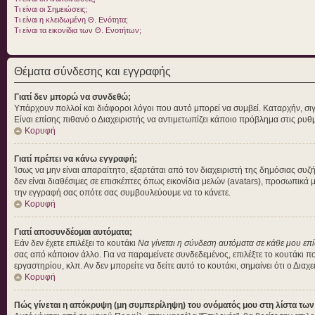
Τι είναι οι Σημειώσεις;
Τι είναι η κλειδωμένη Θ. Ενότητα;
Τι είναι τα εικονίδια των Θ. Ενοτήτων;
Θέματα σύνδεσης και εγγραφής
Γιατί δεν μπορώ να συνδεθώ;
Υπάρχουν πολλοί και διάφοροι λόγοι που αυτό μπορεί να συμβεί. Καταρχήν, σιγουρ
Είναι επίσης πιθανό ο Διαχειριστής να αντιμετωπίζει κάποιο πρόβλημα στις ρυθμίσ
Κορυφή
Γιατί πρέπει να κάνω εγγραφή;
Ίσως να μην είναι απαραίτητο, εξαρτάται από τον διαχειριστή της δημόσιας συ
δεν είναι διαθέσιμες σε επισκέπτες όπως εικονίδια μελών (avatars), προσωπικ
την εγγραφή σας οπότε σας συμβουλεύουμε να το κάνετε.
Κορυφή
Γιατί αποσυνδέομαι αυτόματα;
Εάν δεν έχετε επιλέξει το κουτάκι
Να γίνεται η σύνδεση αυτόματα σε κάθε μου επ
σας από κάποιον άλλο. Για να παραμείνετε συνδεδεμένος, επιλέξτε το κουτάκι π
εργαστηρίου, κλπ. Αν δεν μπορείτε να δείτε αυτό το κουτάκι, σημαίνει ότι ο Διαχ
Κορυφή
Πώς γίνεται η απόκρυψη (μη συμπερίληψη) του ονόματός μου στη λίστα τω