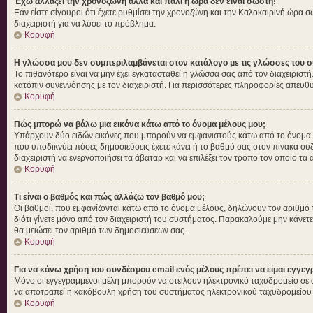
Έχω αλλάξει την χρονοζώνη αλλά και πάλι η ώρα δεν είναι σωστή!
Εάν είστε σίγουροι ότι έχετε ρυθμίσει την χρονοζώνη και την Καλοκαιρινή ώρα 
διαχειριστή για να λύσει το πρόβλημα.
Κορυφή
Η γλώσσα μου δεν συμπεριλαμβάνεται στον κατάλογο με τις γλώσσες του σ
Το πιθανότερο είναι να μην έχει εγκατασταθεί η γλώσσα σας από τον διαχειριστή
κατόπιν συνεννόησης με τον διαχειριστή. Για περισσότερες πληροφορίες απευθυ
Κορυφή
Πώς μπορώ να βάλω μια εικόνα κάτω από το όνομα μέλους μου;
Υπάρχουν δύο ειδών εικόνες που μπορούν να εμφανιστούς κάτω από το όνομα χρή
που υποδικνύει πόσες δημοσιεύσεις έχετε κάνει ή το βαθμό σας στον πίνακα συζ
διαχειριστή να ενεργοποιήσει τα άβαταρ και να επιλέξει τον τρόπο τον οποίο τα 
Κορυφή
Τι είναι ο βαθμός και πώς αλλάζω τον βαθμό μου;
Οι βαθμοί, που εμφανίζονται κάτω από το όνομα μέλους, δηλώνουν τον αριθμό των 
διότι γίνετε μόνο από τον διαχειριστή του συστήματος. Παρακαλούμε μην κάνετε
θα μειώσει τον αριθμό των δημοσιεύσεων σας.
Κορυφή
Για να κάνω χρήση του συνδέσμου email ενός μέλους πρέπει να είμαι εγγεγ
Μόνο οι εγγεγραμμένοι μέλη μπορούν να στείλουν ηλεκτρονικό ταχυδρομείο σε ά
να αποτραπεί η κακόβουλη χρήση του συστήματος ηλεκτρονικού ταχυδρομείου
Κορυφή