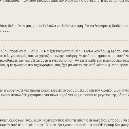
ογή
Απόκρυψη των στοιχείων μου κατά την διάρκεια της σύνδεσης
. Ενεργοποιήστε αυ
η δεδομένων μας, μπορεί εύκολα να δοθεί νέα τιμή. Για να ξεκινήσει η διαδικασία 
ύντομα.
α δύο μπορεί να συμβαίνει. Ή Να έχει ενεργοποιηθεί η COPPA διακήρυξη εφόσον κατά
 και ο λογαριασμός σας να χρειάζεται ενεργοποίηση. Μερικά συστήματα απαιτούν όλες 
ρωθήκατε εάν χρειάζεται αυτή η ενεργοποίηση. Αν έχετε λάβει ένα ηλεκτρονικό ταχυδ
ου, ή το ηλεκτρονικό ταχυδρομείο, σας έχει μπλοκαριστεί από κάποιο φίλτρο spam. 
 εγγραφήκατε για πρώτη φορά, ελέγξτε το όνομα μέλους και τον κωδικό. Είναι πιθα
χουν ανταλλάξει μηνύματα για πολύ καιρό για να μειώσουν το μέγεθος της βάσης δ
ι ένας νόμος των Ηνωμένων Πολιτειών που απαιτεί από τις σελίδες που μπορούν να
ριών από άτομο κάτω των 13 ετών. Να έχετε υπόψη ότι το phpBB Group δεν μπορεί 