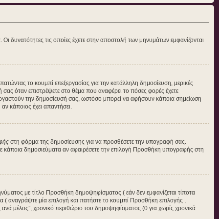
α. Οι δυνατότητες τις οποίες έχετε στην αποστολή των μηνυμάτων εμφανίζονται
η πατώντας το κουμπί επεξεργασίας για την κατάλληλη δημοσίευση, μερικές
ή σας όταν επιστρέψετε στο θέμα που αναφέρει το πόσες φορές έχετε
πεξεργαστούν την δημοσίευσή σας, ωστόσο μπορεί να αφήσουν κάποια σημείωση
αν κάποιος έχει απαντήσει.
φής
στη φόρμα της δημοσίευσης για να προσθέσετε την υπογραφή σας.
 σε κάποια δημοσιεύματα αν αφαιρέσετε την επιλογή Προσθήκη υπογραφής στη
ηνύματος με τίτλο Προσθήκη δημοψηφίσματος ( εάν δεν εμφανίζεται τίποτα
 ( αναγράψτε μία επιλογή και πατήστε το κουμπί Προσθήκη επιλογής ,
ές ανά μέλος”, χρονικό περιθώριο του δημοψηφίσματος (0 για χωρίς χρονικά