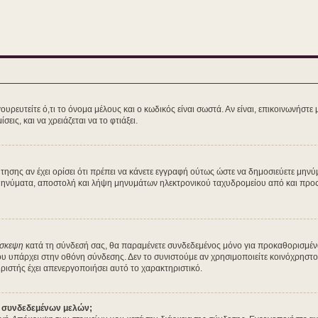
ευτείτε ό,τι το όνομα μέλους και ο κωδικός είναι σωστά. Αν είναι, επικοινωνήστε με 
εις, και να χρειάζεται να το φτιάξει.
ζήτησης αν έχει ορίσει ότι πρέπει να κάνετε εγγραφή ούτως ώστε να δημοσιεύετε μη
ά μηνύματα, αποστολή και λήψη μηνυμάτων ηλεκτρονικού ταχυδρομείου από και προς 
ίσκεψη
κατά τη σύνδεσή σας, θα παραμένετε συνδεδεμένος μόνο για προκαθορισμέν
ου υπάρχει στην οθόνη σύνδεσης. Δεν το συνιστούμε αν χρησιμοποιείτε κοινόχρηστο
ειριστής έχει απενεργοποιήσει αυτό το χαρακτηριστικό.
ν συνδεδεμένων μελών;