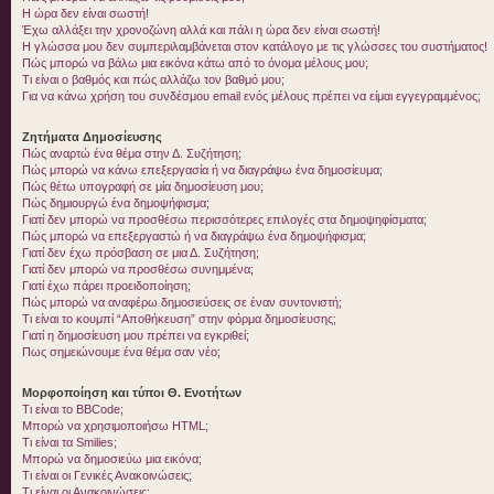
Η ώρα δεν είναι σωστή!
Έχω αλλάξει την χρονοζώνη αλλά και πάλι η ώρα δεν είναι σωστή!
Η γλώσσα μου δεν συμπεριλαμβάνεται στον κατάλογο με τις γλώσσες του συστήματος!
Πώς μπορώ να βάλω μια εικόνα κάτω από το όνομα μέλους μου;
Τι είναι ο βαθμός και πώς αλλάζω τον βαθμό μου;
Για να κάνω χρήση του συνδέσμου email ενός μέλους πρέπει να είμαι εγγεγραμμένος;
Ζητήματα Δημοσίευσης
Πώς αναρτώ ένα θέμα στην Δ. Συζήτηση;
Πώς μπορώ να κάνω επεξεργασία ή να διαγράψω ένα δημοσίευμα;
Πώς θέτω υπογραφή σε μία δημοσίευση μου;
Πώς δημιουργώ ένα δημοψήφισμα;
Γιατί δεν μπορώ να προσθέσω περισσότερες επιλογές στα δημοψηφίσματα;
Πώς μπορώ να επεξεργαστώ ή να διαγράψω ένα δημοψήφισμα;
Γιατί δεν έχω πρόσβαση σε μια Δ. Συζήτηση;
Γιατί δεν μπορώ να προσθέσω συνημμένα;
Γιατί έχω πάρει προειδοποίηση;
Πώς μπορώ να αναφέρω δημοσιεύσεις σε έναν συντονιστή;
Τι είναι το κουμπί “Αποθήκευση” στην φόρμα δημοσίευσης;
Γιατί η δημοσίευση μου πρέπει να εγκριθεί;
Πως σημειώνουμε ένα θέμα σαν νέο;
Μορφοποίηση και τύποι Θ. Ενοτήτων
Τι είναι το BBCode;
Μπορώ να χρησιμοποιήσω HTML;
Τι είναι τα Smilies;
Μπορώ να δημοσιεύω μια εικόνα;
Τι είναι οι Γενικές Ανακοινώσεις;
Τι είναι οι Ανακοινώσεις;