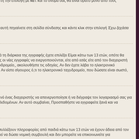
τή την επιλογή με
Ναι
και το όνομά σας θα είναι ορατό μόνο από τους
αυτή πηγαίνετε στη σελίδα σύνδεσης και κάντε κλικ στην επιλογή
Έχω ξεχάσει
 τη διάρκεια της εγγραφής έχετε επιλέξει Είμαι κάτω των 13 ετών, οπότε θα
οι νέες εγγραφές να ενεργοποιούνται, είτε από εσάς είτε από τον διαχειριστή
ρομείο,, ακολουθήστε τις οδηγίες. Αν δεν έχετε λάβει το ηλεκτρονικό
Αν είστε σίγουρος ό,τι το ηλεκτρονικό ταχυδρομείο, που δώσατε είναι σωστό,
νό ένας διαχειριστής να απενεργοποίησε ή να διέγραψε τον λογαριασμό σας για
εδομένων. Αν αυτό συμβαίνει, Προσπαθήστε να εγγραφείτε ξανά και να
 συλλέξουν πληροφορίες από παιδιά κάτω των 13 ετών να έχουν άδεια από τον
να δώσει νομική συμβουλή και δεν μπορείτε να επικοινωνείτε για