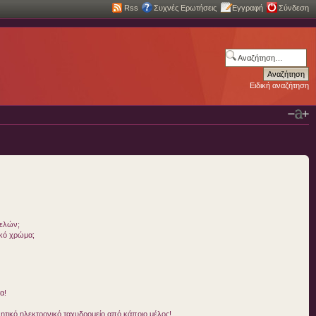
Rss
Συχνές Ερωτήσεις
Εγγραφή
Σύνδεση
Ειδική αναζήτηση
μελών;
ικό χρώμα;
α!
τικό ηλεκτρονικό ταχυδρομείο από κάποιο μέλος!