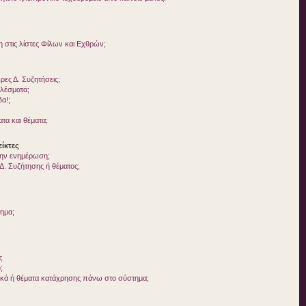
στις λίστες Φίλων και Εχθρών;
ες Δ. Συζητήσεις;
ελέσματα;
δα!;
τα και θέματα;
ίκτες
 την ενημέρωση;
. Συζήτησης ή θέματος;
τημα;
;
;
ικά ή θέματα κατάχρησης πάνω στο σύστημα;