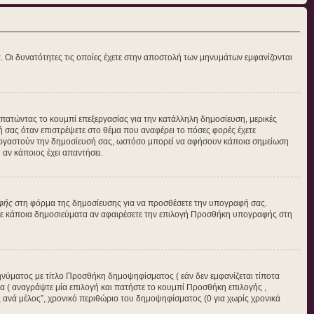
α. Οι δυνατότητες τις οποίες έχετε στην αποστολή των μηνυμάτων εμφανίζονται
η πατώντας το κουμπί επεξεργασίας για την κατάλληλη δημοσίευση, μερικές
ή σας όταν επιστρέψετε στο θέμα που αναφέρει το πόσες φορές έχετε
πεξεργαστούν την δημοσίευσή σας, ωστόσο μπορεί να αφήσουν κάποια σημείωση
αν κάποιος έχει απαντήσει.
φής
στη φόρμα της δημοσίευσης για να προσθέσετε την υπογραφή σας.
 σε κάποια δημοσιεύματα αν αφαιρέσετε την επιλογή Προσθήκη υπογραφής στη
ηνύματος με τίτλο Προσθήκη δημοψηφίσματος ( εάν δεν εμφανίζεται τίποτα
 ( αναγράψτε μία επιλογή και πατήστε το κουμπί Προσθήκη επιλογής ,
ές ανά μέλος”, χρονικό περιθώριο του δημοψηφίσματος (0 για χωρίς χρονικά