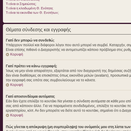
Τι είναι οι Σημειώσεις;
Τι είναι η κλειδωμένη Θ. Ενότητα;
Τι είναι τα εικονίδια των Θ. Ενοτήτων;
Θέματα σύνδεσης και εγγραφής
Γιατί δεν μπορώ να συνδεθώ;
Υπάρχουν πολλοί και διάφοροι λόγοι που αυτό μπορεί να συμβεί. Καταρχήν, σιγουρ
Είναι επίσης πιθανό ο Διαχειριστής να αντιμετωπίζει κάποιο πρόβλημα στις ρυθμίσ
Κορυφή
Γιατί πρέπει να κάνω εγγραφή;
Ίσως να μην είναι απαραίτητο, εξαρτάται από τον διαχειριστή της δημόσιας συ
δεν είναι διαθέσιμες σε επισκέπτες όπως εικονίδια μελών (avatars), προσωπικ
την εγγραφή σας οπότε σας συμβουλεύουμε να το κάνετε.
Κορυφή
Γιατί αποσυνδέομαι αυτόματα;
Εάν δεν έχετε επιλέξει το κουτάκι
Να γίνεται η σύνδεση αυτόματα σε κάθε μου επ
σας από κάποιον άλλο. Για να παραμείνετε συνδεδεμένος, επιλέξτε το κουτάκι π
εργαστηρίου, κλπ. Αν δεν μπορείτε να δείτε αυτό το κουτάκι, σημαίνει ότι ο Διαχ
Κορυφή
Πώς γίνεται η απόκρυψη (μη συμπερίληψη) του ονόματός μου στη λίστα τω