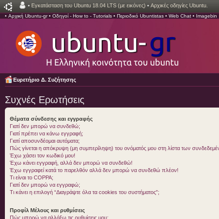
•
Εγκατάσταση του Ubuntu 18.04 LTS (με εικόνες)
•
Αρχικές οδηγίες Ubuntu.
•
Αρχική Ubuntu-gr
•
Οδηγοί - How to - Tutorials
•
Περιοδικό Ubuntistas
•
Web Chat
•
Imagebin
Ευρετήριο Δ. Συζήτησης
Συχνές Ερωτήσεις
Θέματα σύνδεσης και εγγραφής
Γιατί δεν μπορώ να συνδεθώ;
Γιατί πρέπει να κάνω εγγραφή;
Γιατί αποσυνδέομαι αυτόματα;
Πώς γίνεται η απόκρυψη (μη συμπερίληψη) του ονόματός μου στη λίστα των συνδεδεμ
Έχω χάσει τον κωδικό μου!
Έχω κάνει εγγραφή, αλλά δεν μπορώ να συνδεθώ!
Έχω εγγραφεί κατά το παρελθόν αλλά δεν μπορώ να συνδεθώ πλέον!
Τι είναι το COPPA;
Γιατί δεν μπορώ να εγγραφώ;
Τι κάνει η επιλογή “Διαγράψτε όλα τα cookies του συστήματος”;
Προφίλ Μέλους και ρυθμίσεις
Πώς μπορώ να αλλάξω τις ρυθμίσεις μου;