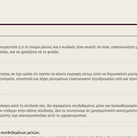
ευτείτε ό,τι το όνομα μέλους και ο κωδικός είναι σωστά. Αν είναι, επικοινωνήστε με 
εις, και να χρειάζεται να το φτιάξει.
ζήτησης αν έχει ορίσει ότι πρέπει να κάνετε εγγραφή ούτως ώστε να δημοσιεύετε μη
ά μηνύματα, αποστολή και λήψη μηνυμάτων ηλεκτρονικού ταχυδρομείου από και προς 
ίσκεψη
κατά τη σύνδεσή σας, θα παραμένετε συνδεδεμένος μόνο για προκαθορισμέν
ου υπάρχει στην οθόνη σύνδεσης. Δεν το συνιστούμε αν χρησιμοποιείτε κοινόχρηστο
ειριστής έχει απενεργοποιήσει αυτό το χαρακτηριστικό.
ν συνδεδεμένων μελών;