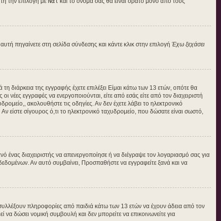
τή την επιλογή με
Ναι
και το όνομά σας θα είναι ορατό μόνο από τους
αυτή πηγαίνετε στη σελίδα σύνδεσης και κάντε κλικ στην επιλογή
Έχω ξεχάσει
 τη διάρκεια της εγγραφής έχετε επιλέξει Είμαι κάτω των 13 ετών, οπότε θα
οι νέες εγγραφές να ενεργοποιούνται, είτε από εσάς είτε από τον διαχειριστή
ρομείο,, ακολουθήστε τις οδηγίες. Αν δεν έχετε λάβει το ηλεκτρονικό
Αν είστε σίγουρος ό,τι το ηλεκτρονικό ταχυδρομείο, που δώσατε είναι σωστό,
νό ένας διαχειριστής να απενεργοποίησε ή να διέγραψε τον λογαριασμό σας για
εδομένων. Αν αυτό συμβαίνει, Προσπαθήστε να εγγραφείτε ξανά και να
 συλλέξουν πληροφορίες από παιδιά κάτω των 13 ετών να έχουν άδεια από τον
να δώσει νομική συμβουλή και δεν μπορείτε να επικοινωνείτε για