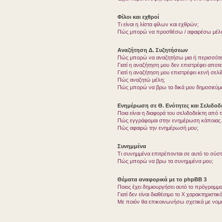
Φίλοι και εχθροί
Τι είναι η λίστα φίλων και εχθρών;
Πώς μπορώ να προσθέσω / αφαιρέσω μέλη 
Αναζήτηση Δ. Συζητήσεων
Πώς μπορώ να αναζητήσω μια ή περισσότερ
Γιατί η αναζήτηση μου δεν επιστρέφει αποτ
Γιατί η αναζήτηση μου επιστρέφει κενή σελί
Πώς αναζητώ μέλη;
Πώς μπορώ να βρω τα δικά μου δημοσιεύμα
Ενημέρωση σε Θ. Ενότητες και Σελιδοδε
Ποια είναι η διαφορά του σελιδοδείκτη από
Πώς εγγράφομαι στην ενημέρωση κάποιας Δ
Πώς αφαιρώ την ενημέρωσή μου;
Συνημμένα
Τι συνημμένα επιτρέπονται σε αυτό το σύσ
Πώς μπορώ να βρω τα συνημμένα μου;
Θέματα αναφορικά με το phpBB 3
Ποιος έχει δημιουργήσει αυτό το πρόγραμμα
Γιατί δεν είναι διαθέσιμο το Χ χαρακτηριστικό
Με ποιόν θα επικοινωνήσω σχετικά με νομ