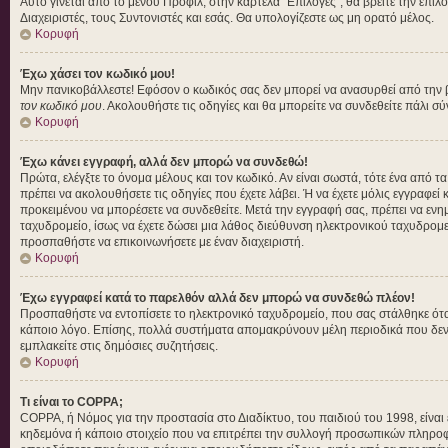
Αυτό γίνεται από το μενού Προφίλ, στην καρτέλα "Επιλογές", θα βρείτε την επιλ
Διαχειριστές, τους Συντονιστές και εσάς. Θα υπολογίζεστε ως μη ορατό μέλος.
Κορυφή
Έχω χάσει τον κωδικό μου!
Μην πανικοβάλλεστε! Εφόσον ο κωδικός σας δεν μπορεί να ανασυρθεί από την βάσ
τον κωδικό μου
. Ακολουθήστε τις οδηγίες και θα μπορείτε να συνδεθείτε πάλι σ
Κορυφή
Έχω κάνει εγγραφή, αλλά δεν μπορώ να συνδεθώ!
Πρώτα, ελέγξτε το όνομα μέλους και τον κωδικό. Αν είναι σωστά, τότε ένα από τ
πρέπει να ακολουθήσετε τις οδηγίες που έχετε λάβει. Ή να έχετε μόλις εγγραφεί
προκειμένου να μπορέσετε να συνδεθείτε. Μετά την εγγραφή σας, πρέπει να ενημε
ταχυδρομείο, ίσως να έχετε δώσει μια λάθος διεύθυνση ηλεκτρονικού ταχυδρομεί
προσπαθήστε να επικοινωνήσετε με έναν διαχειριστή.
Κορυφή
Έχω εγγραφεί κατά το παρελθόν αλλά δεν μπορώ να συνδεθώ πλέον!
Προσπαθήστε να εντοπίσετε το ηλεκτρονικό ταχυδρομείο, που σας στάλθηκε όταν
κάποιο λόγο. Επίσης, πολλά συστήματα απομακρύνουν μέλη περιοδικά που δεν έ
εμπλακείτε στις δημόσιες συζητήσεις.
Κορυφή
Τι είναι το COPPA;
COPPA, ή Νόμος για την προστασία στο Διαδίκτυο, του παιδιού του 1998, είνα
κηδεμόνα ή κάποιο στοιχείο που να επιτρέπει την συλλογή προσωπικών πληροφο