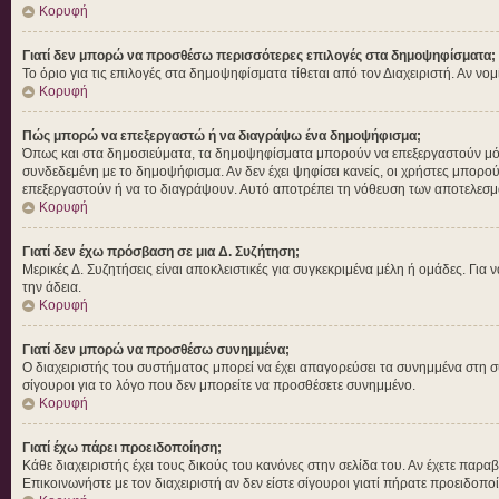
Κορυφή
Γιατί δεν μπορώ να προσθέσω περισσότερες επιλογές στα δημοψηφίσματα;
Το όριο για τις επιλογές στα δημοψηφίσματα τίθεται από τον Διαχειριστή. Αν νο
Κορυφή
Πώς μπορώ να επεξεργαστώ ή να διαγράψω ένα δημοψήφισμα;
Όπως και στα δημοσιεύματα, τα δημοψηφίσματα μπορούν να επεξεργαστούν μόνο 
συνδεδεμένη με το δημοψήφισμα. Αν δεν έχει ψηφίσει κανείς, οι χρήστες μπορο
επεξεργαστούν ή να το διαγράψουν. Αυτό αποτρέπει τη νόθευση των αποτελεσμ
Κορυφή
Γιατί δεν έχω πρόσβαση σε μια Δ. Συζήτηση;
Μερικές Δ. Συζητήσεις είναι αποκλειστικές για συγκεκριμένα μέλη ή ομάδες. Για ν
την άδεια.
Κορυφή
Γιατί δεν μπορώ να προσθέσω συνημμένα;
Ο διαχειριστής του συστήματος μπορεί να έχει απαγορεύσει τα συνημμένα στη σ
σίγουροι για το λόγο που δεν μπορείτε να προσθέσετε συνημμένο.
Κορυφή
Γιατί έχω πάρει προειδοποίηση;
Κάθε διαχειριστής έχει τους δικούς του κανόνες στην σελίδα του. Αν έχετε παρα
Επικοινωνήστε με τον διαχειριστή αν δεν είστε σίγουροι γιατί πήρατε προειδοπο