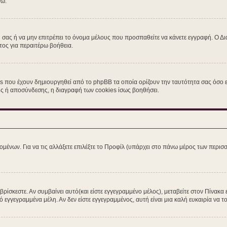
νω.
η σας ή να μην επιτρέπει το όνομα μέλους που προσπαθείτε να κάνετε εγγραφή. Ο Δι
τος για περαιτέρω βοήθεια.
s που έχουν δημιουργηθεί από το phpBB τα οποία ορίζουν την ταυτότητα σας όσο εί
σης ή αποσύνδεσης, η διαγραφή των cookies ίσως βοηθήσει.
ομένων. Για να τις αλλάξετε επιλέξτε το Προφίλ (υπάρχει στο πάνω μέρος των περισσ
ίσκεστε. Αν συμβαίνει αυτό(και είστε εγγεγραμμένο μέλος), μεταβείτε στον Πίνακα 
ό εγγεγραμμένα μέλη. Αν δεν είστε εγγεγραμμένος, αυτή είναι μια καλή ευκαιρία να το