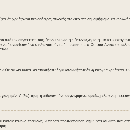
μίζετε ότι χρειάζονται περισσότερες επιλογές στο δικό σας δημοψήφισμα, επικοινωνή
από τον συγγραφέα τους, έναν συντονιστή ή έναν Διαχειριστή. Για να επεξεργαστεί
ύν να διαγράψουν ή να επεξεργαστούν τα δημοψηφίσματα. Ωστόσο, Αν κάποιο μέλος έχ
άτων.
α δείτε, να διαβάσετε, να απαντήσετε ή για οποιαδήποτε άλλη ενέργεια χρειάζεστε ει
υγκεκριμένη Δ. Συζήτηση, ή πιθανόν μόνο συγκεκριμένες ομάδες μελών να μπορούν ν
βεί κάποιο κανόνα, τότε ίσως να πήρατε προειδοποίηση. σημειώστε ότι αυτό είναι από
ίηση.