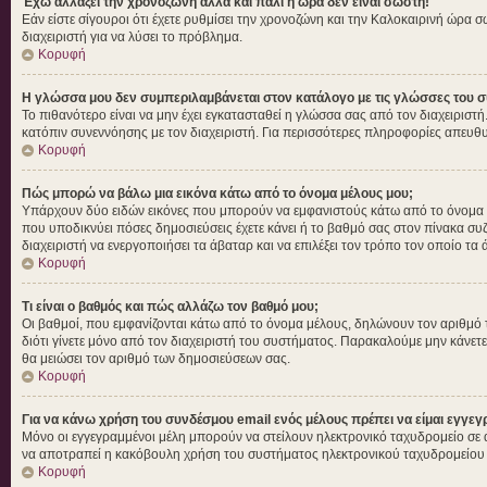
Έχω αλλάξει την χρονοζώνη αλλά και πάλι η ώρα δεν είναι σωστή!
Εάν είστε σίγουροι ότι έχετε ρυθμίσει την χρονοζώνη και την Καλοκαιρινή ώρα 
διαχειριστή για να λύσει το πρόβλημα.
Κορυφή
Η γλώσσα μου δεν συμπεριλαμβάνεται στον κατάλογο με τις γλώσσες του σ
Το πιθανότερο είναι να μην έχει εγκατασταθεί η γλώσσα σας από τον διαχειριστή
κατόπιν συνεννόησης με τον διαχειριστή. Για περισσότερες πληροφορίες απευθυ
Κορυφή
Πώς μπορώ να βάλω μια εικόνα κάτω από το όνομα μέλους μου;
Υπάρχουν δύο ειδών εικόνες που μπορούν να εμφανιστούς κάτω από το όνομα χρή
που υποδικνύει πόσες δημοσιεύσεις έχετε κάνει ή το βαθμό σας στον πίνακα συζ
διαχειριστή να ενεργοποιήσει τα άβαταρ και να επιλέξει τον τρόπο τον οποίο τα 
Κορυφή
Τι είναι ο βαθμός και πώς αλλάζω τον βαθμό μου;
Οι βαθμοί, που εμφανίζονται κάτω από το όνομα μέλους, δηλώνουν τον αριθμό των 
διότι γίνετε μόνο από τον διαχειριστή του συστήματος. Παρακαλούμε μην κάνετε
θα μειώσει τον αριθμό των δημοσιεύσεων σας.
Κορυφή
Για να κάνω χρήση του συνδέσμου email ενός μέλους πρέπει να είμαι εγγεγ
Μόνο οι εγγεγραμμένοι μέλη μπορούν να στείλουν ηλεκτρονικό ταχυδρομείο σε ά
να αποτραπεί η κακόβουλη χρήση του συστήματος ηλεκτρονικού ταχυδρομείου
Κορυφή