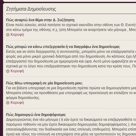
Ζητήματα Δημοσίευσης
Πώς αναρτώ ένα θέμα στην Δ. Συζήτηση;
Είναι πολύ εύκολο, απλά πατήστε το σχετικό εικονίδιο στην οθόνη των Θ. Ενοτή
στο κάτω τμήμα της οθόνης π.χ. (στη Μπορείτε να αναρτήσετε νέο μήνυμα , Μπο
Κορυφή
Πώς μπορώ να κάνω επεξεργασία ή να διαγράψω ένα δημοσίευμα;
Εκτός και αν είστε διαχειριστής ή συντονιστής, μπορείτε μόνο να επεξεργαστεί
φορές για μόνο μικρό χρονικό διάστημα από την δημοσίευση. Αν κάποιος έχει ή
επεξεργαστεί την δημοσίευση με ημερομηνία και ώρα. Αυτό μόνο εμφανίζετε αν 
σχετικά με το λόγο που επεξεργάστηκαν την δημοσίευση κατα την κρίση τους. 
Κορυφή
Πώς θέτω υπογραφή σε μία δημοσίευση μου;
Για να βάλετε υπογραφή σε μια δημοσίευση πρέπει πρώτα να δημιουργήσετε μια α
Μπορείτε επίσης να προσθέσετε μια υπογραφή ως προεπιλογή αν επιλέξετε το 
φόρμα δημοσίευσης.
Κορυφή
Πώς δημιουργώ ένα δημοψήφισμα;
Δημιουργώντας ένα νέο μήνυμα ( ή εάν έχετε τα δικαιώματα να επεξεργασθείτε
παρόμοιο πιθανόν να μην έχετε δικαιώματα δημιουργίας δημοψηφίσματος ). Αν
επαναλαμβάνοντας την διαδικασία για όσες επιλογές επιθυμείτε). Μπορείτε επίσ
όρια) και τέλος την επιλογή να επιτρέψετε στα μέλη να τροποποιούν τις δημοσιε