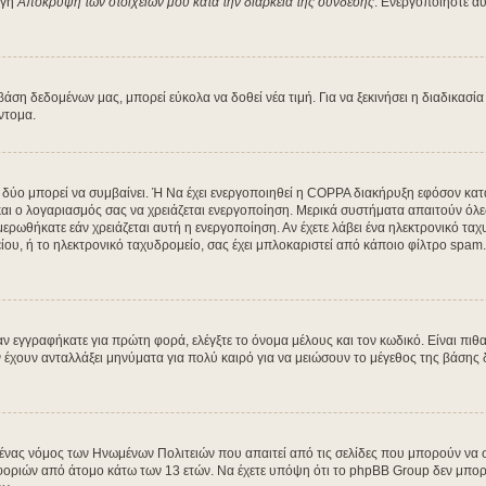
ογή
Απόκρυψη των στοιχείων μου κατά την διάρκεια της σύνδεσης
. Ενεργοποιήστε αυ
η δεδομένων μας, μπορεί εύκολα να δοθεί νέα τιμή. Για να ξεκινήσει η διαδικασία 
ύντομα.
α δύο μπορεί να συμβαίνει. Ή Να έχει ενεργοποιηθεί η COPPA διακήρυξη εφόσον κατά
 και ο λογαριασμός σας να χρειάζεται ενεργοποίηση. Μερικά συστήματα απαιτούν όλες 
ρωθήκατε εάν χρειάζεται αυτή η ενεργοποίηση. Αν έχετε λάβει ένα ηλεκτρονικό ταχυδ
ου, ή το ηλεκτρονικό ταχυδρομείο, σας έχει μπλοκαριστεί από κάποιο φίλτρο spam. 
 εγγραφήκατε για πρώτη φορά, ελέγξτε το όνομα μέλους και τον κωδικό. Είναι πιθα
χουν ανταλλάξει μηνύματα για πολύ καιρό για να μειώσουν το μέγεθος της βάσης δ
ι ένας νόμος των Ηνωμένων Πολιτειών που απαιτεί από τις σελίδες που μπορούν να
ριών από άτομο κάτω των 13 ετών. Να έχετε υπόψη ότι το phpBB Group δεν μπορεί 