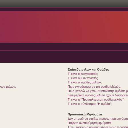
Επίπεδα μελών και Ομάδες
Τι είναι οι Διαχειριστές;
Τι είναι οι Συντονιστές;
Τι είναι οι ομάδες μελών;
ένων μελών;
Πως εγγράφομαι σε μία ομάδα Μελών;
Πως μπορώ να γίνω Συντονιστής ομάδας 
Γιατί μερικές ομάδες μελών έχουν διαφορετ
Τι είναι η “Προεπιλεγμένη ομάδα μελών”;
Τι είναι ο σύνδεσμος "Η ομάδα”;
Προσωπικά Μηνύματα
Δεν μπορώ να στείλω προσωπικά μηνύματ
Παίρνω ανεπιθύμητα μηνύματα!
Έχω λάβει ένα μήνυμα spam ή ένα προσβλη