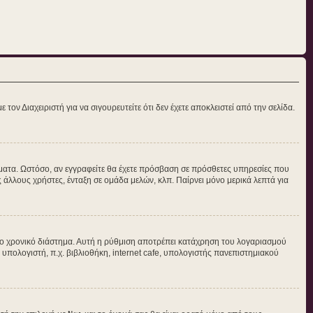
τον Διαχειριστή για να σιγουρευτείτε ότι δεν έχετε αποκλειστεί από την σελίδα.
νύματα. Ωστόσο, αν εγγραφείτε θα έχετε πρόσβαση σε πρόσθετες υπηρεσίες που
άλλους χρήστες, ένταξη σε ομάδα μελών, κλπ. Παίρνει μόνο μερικά λεπτά για
ο χρονικό διάστημα. Αυτή η ρύθμιση αποτρέπει κατάχρηση του λογαριασμού
 υπολογιστή, π.χ. βιβλιοθήκη, internet cafe, υπολογιστής πανεπιστημιακού