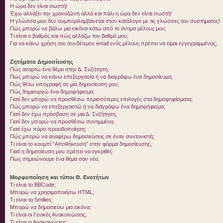
Η ώρα δεν είναι σωστή!
Έχω αλλάξει την χρονοζώνη αλλά και πάλι η ώρα δεν είναι σωστή!
Η γλώσσα μου δεν συμπεριλαμβάνεται στον κατάλογο με τις γλώσσες του συστήματος!
Πώς μπορώ να βάλω μια εικόνα κάτω από το όνομα μέλους μου;
Τι είναι ο βαθμός και πώς αλλάζω τον βαθμό μου;
Για να κάνω χρήση του συνδέσμου email ενός μέλους πρέπει να είμαι εγγεγραμμένος;
Ζητήματα Δημοσίευσης
Πώς αναρτώ ένα θέμα στην Δ. Συζήτηση;
Πώς μπορώ να κάνω επεξεργασία ή να διαγράψω ένα δημοσίευμα;
Πώς θέτω υπογραφή σε μία δημοσίευση μου;
Πώς δημιουργώ ένα δημοψήφισμα;
Γιατί δεν μπορώ να προσθέσω περισσότερες επιλογές στα δημοψηφίσματα;
Πώς μπορώ να επεξεργαστώ ή να διαγράψω ένα δημοψήφισμα;
Γιατί δεν έχω πρόσβαση σε μια Δ. Συζήτηση;
Γιατί δεν μπορώ να προσθέσω συνημμένα;
Γιατί έχω πάρει προειδοποίηση;
Πώς μπορώ να αναφέρω δημοσιεύσεις σε έναν συντονιστή;
Τι είναι το κουμπί “Αποθήκευση” στην φόρμα δημοσίευσης;
Γιατί η δημοσίευση μου πρέπει να εγκριθεί;
Πως σημειώνουμε ένα θέμα σαν νέο;
Μορφοποίηση και τύποι Θ. Ενοτήτων
Τι είναι το BBCode;
Μπορώ να χρησιμοποιήσω HTML;
Τι είναι τα Smilies;
Μπορώ να δημοσιεύω μια εικόνα;
Τι είναι οι Γενικές Ανακοινώσεις;
Τι είναι οι Ανακοινώσεις;