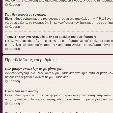
οποιοδήποτε παράνομη ενέργεια οποιουδήποττε είδους, εκτός από τα παραπά
Κορυφή
Γιατί δεν μπορώ να εγγραφώ;
Είναι πιθανό ο Διαχειριστής του συστήματος να έχει αποκλείσει την IP διεύθυνσ
νέους επισκέπτες να εγγραφούν. Επικοινωνήστε με τον διαχειριστή του συστήμα
Κορυφή
Τι κάνει η επιλογή “Διαγράψτε όλα τα cookies του συστήματος”;
Η επιλογή “Διαγράψτε όλα τα cookies του συστήματος” διαγράφει όλα τα cookie
σας αν είναι ενεργοποιημένη από τον διαχειριστή. Αν έχετε προβλήματα σύνδε
Κορυφή
Προφίλ Μέλους και ρυθμίσεις
Πώς μπορώ να αλλάξω τις ρυθμίσεις μου;
Αν είστε εγγεγραμμένο μέλος, όλες οι ρυθμίσεις σας αποθηκεύονται σε βάση δεδ
θα σας επιτρέψει να αλλάξετε τις ρυθμίσεις σας.
Κορυφή
Η ώρα δεν είναι σωστή!
Είναι πιθανό η ώρα αυτή είναι διαφορετικής χρονοζώνης από αυτήν στην οποία βρ
σας, π.χ. Λονδίνο, Παρίσι, Νέα Υόρκη, Σίδνεϋ, κλπ. Αυτό μπορεί να γίνει μόνο απ
Κορυφή