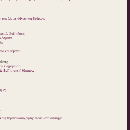
στις λίστες Φίλων και Εχθρών;
ες Δ. Συζητήσεις;
ελέσματα;
δα!;
τα και θέματα;
ίκτες
 την ενημέρωση;
. Συζήτησης ή θέματος;
τημα;
;
;
ικά ή θέματα κατάχρησης πάνω στο σύστημα;