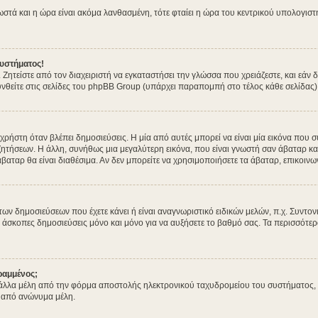
σωστά και η ώρα είναι ακόμα λανθασμένη, τότε φταίει η ώρα του κεντρικού υπολογισ
υστήματος!
. Ζητείστε από τον διαχειριστή να εγκαταστήσει την γλώσσα που χρειάζεστε, και εά
νθείτε στις σελίδες του phpBB Group (υπάρχει παραπομπή στο τέλος κάθε σελίδας)
στη όταν βλέπει δημοσιεύσεις. Η μία από αυτές μπορεί να είναι μία εικόνα που συ
ητήσεων. Η άλλη, συνήθως μια μεγαλύτερη εικόνα, που είναι γνωστή σαν άβαταρ και 
άβαταρ θα είναι διαθέσιμα. Αν δεν μπορείτε να χρησιμοποιήσετε τα άβαταρ, επικοινων
δημοσιεύσεων που έχετε κάνει ή είναι αναγνωριστικό ειδικών μελών, π.χ. Συντονιστέ
 άσκοπες δημοσιεύσεις μόνο και μόνο για να αυξήσετε το βαθμό σας. Τα περισσότερα
ραμμένος;
λλα μέλη από την φόρμα αποστολής ηλεκτρονικού ταχυδρομείου του συστήματος, και 
 από ανώνυμα μέλη.