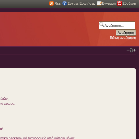
Rss
Συχνές Ερωτήσεις
Εγγραφή
Σύνδεση
Ειδική αναζήτηση
μελών;
ικό χρώμα;
α!
τικό ηλεκτρονικό ταχυδρομείο από κάποιο μέλος!