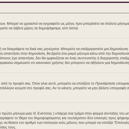
των. Μπορεί να χρειαστεί να εγγραφείτε ως μέλος πριν μπορέσετε να στείλετε μήνυμ
ρείτε να λάβετε μέρος σε δημοψήφισμα, κλπ λίστα)
τε ή να διαγράψετε τα δικά σας μηνύματα. Μπορείτε να επεξεργαστείτε μια δημοσίευσ
δη απαντήσει στην δημοσίεση, θα βρείτε ένα μικρό μήνυμα κάτω από την δημοσίευσ
κάποιος έχει απαντήσει, δεν θα εμφανίζεται αν ένας συντονιστής ή διαχειριστής ε
Παρακαλώ σημειώστε οτι κανονικοί χρήστες δεν μπορούν να σβήσουν μια δημοσίευση 
πό το προφίλ σας. Όταν γίνει αυτό, μπορείτε να επιλέξετε το
Προσάρτηση υπογρα
κατάλληλο κουμπί στο προφίλ σας. Αν το κάνετε, μπορείτε να μην βάλετε υπογραφή
 το πρώτο μήνυμα μιας Θ. Ενότητας ) υπάρχει ένα τμήμα στην φόρμα σύνταξης του μ
αγράφετε το Θέμα του δημοψηφίσματος και τουλάχιστον δύο επιλογές προς ψήφισμα
ης να θέσετε τον αριθμό των επιλογών ενός μέλους που μπορεί να επιλέξει “Επιλογ
ύσεις τους.