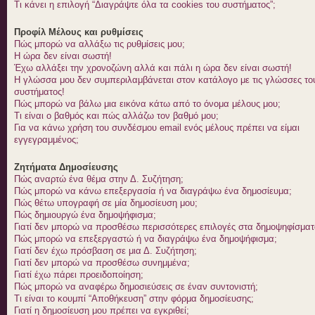
Τι κάνει η επιλογή “Διαγράψτε όλα τα cookies του συστήματος”;
Προφίλ Μέλους και ρυθμίσεις
Πώς μπορώ να αλλάξω τις ρυθμίσεις μου;
Η ώρα δεν είναι σωστή!
Έχω αλλάξει την χρονοζώνη αλλά και πάλι η ώρα δεν είναι σωστή!
Η γλώσσα μου δεν συμπεριλαμβάνεται στον κατάλογο με τις γλώσσες το
συστήματος!
Πώς μπορώ να βάλω μια εικόνα κάτω από το όνομα μέλους μου;
Τι είναι ο βαθμός και πώς αλλάζω τον βαθμό μου;
Για να κάνω χρήση του συνδέσμου email ενός μέλους πρέπει να είμαι
εγγεγραμμένος;
Ζητήματα Δημοσίευσης
Πώς αναρτώ ένα θέμα στην Δ. Συζήτηση;
Πώς μπορώ να κάνω επεξεργασία ή να διαγράψω ένα δημοσίευμα;
Πώς θέτω υπογραφή σε μία δημοσίευση μου;
Πώς δημιουργώ ένα δημοψήφισμα;
Γιατί δεν μπορώ να προσθέσω περισσότερες επιλογές στα δημοψηφίσματ
Πώς μπορώ να επεξεργαστώ ή να διαγράψω ένα δημοψήφισμα;
Γιατί δεν έχω πρόσβαση σε μια Δ. Συζήτηση;
Γιατί δεν μπορώ να προσθέσω συνημμένα;
Γιατί έχω πάρει προειδοποίηση;
Πώς μπορώ να αναφέρω δημοσιεύσεις σε έναν συντονιστή;
Τι είναι το κουμπί “Αποθήκευση” στην φόρμα δημοσίευσης;
Γιατί η δημοσίευση μου πρέπει να εγκριθεί;