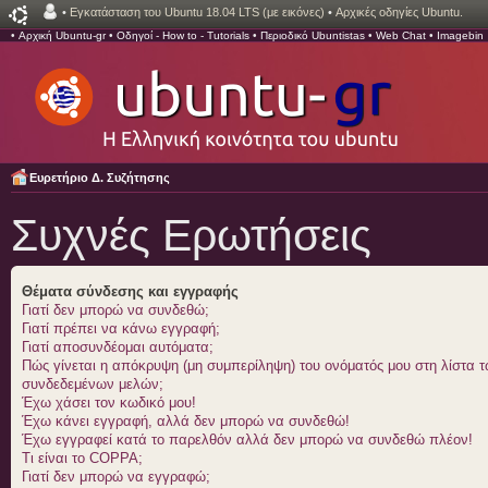
•
Εγκατάσταση του Ubuntu 18.04 LTS (με εικόνες)
•
Αρχικές οδηγίες Ubuntu.
•
Αρχική Ubuntu-gr
•
Οδηγοί - How to - Tutorials
•
Περιοδικό Ubuntistas
•
Web Chat
•
Imagebin
Ευρετήριο Δ. Συζήτησης
Συχνές Ερωτήσεις
Θέματα σύνδεσης και εγγραφής
Γιατί δεν μπορώ να συνδεθώ;
Γιατί πρέπει να κάνω εγγραφή;
Γιατί αποσυνδέομαι αυτόματα;
Πώς γίνεται η απόκρυψη (μη συμπερίληψη) του ονόματός μου στη λίστα 
συνδεδεμένων μελών;
Έχω χάσει τον κωδικό μου!
Έχω κάνει εγγραφή, αλλά δεν μπορώ να συνδεθώ!
Έχω εγγραφεί κατά το παρελθόν αλλά δεν μπορώ να συνδεθώ πλέον!
Τι είναι το COPPA;
Γιατί δεν μπορώ να εγγραφώ;