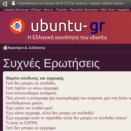
•
Εγκατάσταση του Ubuntu 18.04 LTS (με εικόνες)
•
Αρχικές οδηγίες Ubuntu.
•
Αρχική Ubuntu-gr
•
Οδηγοί - How to - Tutorials
•
Περιοδικό Ubuntistas
•
Web Chat
•
Imagebin
Ευρετήριο Δ. Συζήτησης
Συχνές Ερωτήσεις
Θέματα σύνδεσης και εγγραφής
Γιατί δεν μπορώ να συνδεθώ;
Γιατί πρέπει να κάνω εγγραφή;
Γιατί αποσυνδέομαι αυτόματα;
Πώς γίνεται η απόκρυψη (μη συμπερίληψη) του ονόματός μου στη λίστα 
συνδεδεμένων μελών;
Έχω χάσει τον κωδικό μου!
Έχω κάνει εγγραφή, αλλά δεν μπορώ να συνδεθώ!
Έχω εγγραφεί κατά το παρελθόν αλλά δεν μπορώ να συνδεθώ πλέον!
Τι είναι το COPPA;
Γιατί δεν μπορώ να εγγραφώ;