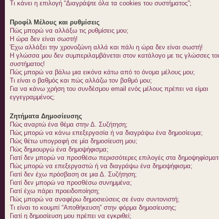
Τι κάνει η επιλογή “Διαγράψτε όλα τα cookies του συστήματος”;
Προφίλ Μέλους και ρυθμίσεις
Πώς μπορώ να αλλάξω τις ρυθμίσεις μου;
Η ώρα δεν είναι σωστή!
Έχω αλλάξει την χρονοζώνη αλλά και πάλι η ώρα δεν είναι σωστή!
Η γλώσσα μου δεν συμπεριλαμβάνεται στον κατάλογο με τις γλώσσες το
συστήματος!
Πώς μπορώ να βάλω μια εικόνα κάτω από το όνομα μέλους μου;
Τι είναι ο βαθμός και πώς αλλάζω τον βαθμό μου;
Για να κάνω χρήση του συνδέσμου email ενός μέλους πρέπει να είμαι
εγγεγραμμένος;
Ζητήματα Δημοσίευσης
Πώς αναρτώ ένα θέμα στην Δ. Συζήτηση;
Πώς μπορώ να κάνω επεξεργασία ή να διαγράψω ένα δημοσίευμα;
Πώς θέτω υπογραφή σε μία δημοσίευση μου;
Πώς δημιουργώ ένα δημοψήφισμα;
Γιατί δεν μπορώ να προσθέσω περισσότερες επιλογές στα δημοψηφίσματ
Πώς μπορώ να επεξεργαστώ ή να διαγράψω ένα δημοψήφισμα;
Γιατί δεν έχω πρόσβαση σε μια Δ. Συζήτηση;
Γιατί δεν μπορώ να προσθέσω συνημμένα;
Γιατί έχω πάρει προειδοποίηση;
Πώς μπορώ να αναφέρω δημοσιεύσεις σε έναν συντονιστή;
Τι είναι το κουμπί “Αποθήκευση” στην φόρμα δημοσίευσης;
Γιατί η δημοσίευση μου πρέπει να εγκριθεί;