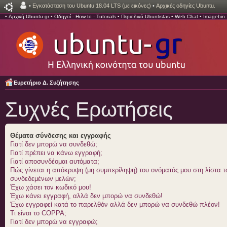
•
Εγκατάσταση του Ubuntu 18.04 LTS (με εικόνες)
•
Αρχικές οδηγίες Ubuntu.
•
Αρχική Ubuntu-gr
•
Οδηγοί - How to - Tutorials
•
Περιοδικό Ubuntistas
•
Web Chat
•
Imagebin
Ευρετήριο Δ. Συζήτησης
Συχνές Ερωτήσεις
Θέματα σύνδεσης και εγγραφής
Γιατί δεν μπορώ να συνδεθώ;
Γιατί πρέπει να κάνω εγγραφή;
Γιατί αποσυνδέομαι αυτόματα;
Πώς γίνεται η απόκρυψη (μη συμπερίληψη) του ονόματός μου στη λίστα 
συνδεδεμένων μελών;
Έχω χάσει τον κωδικό μου!
Έχω κάνει εγγραφή, αλλά δεν μπορώ να συνδεθώ!
Έχω εγγραφεί κατά το παρελθόν αλλά δεν μπορώ να συνδεθώ πλέον!
Τι είναι το COPPA;
Γιατί δεν μπορώ να εγγραφώ;