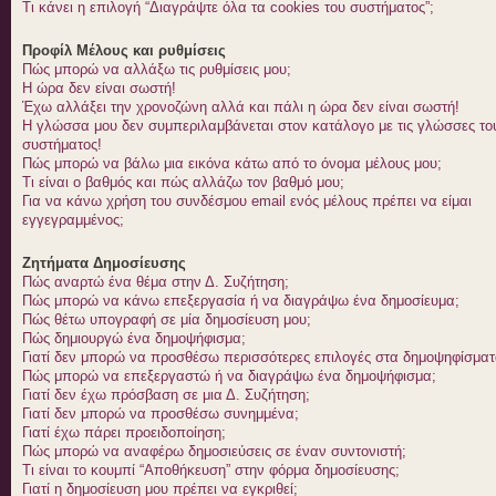
Τι κάνει η επιλογή “Διαγράψτε όλα τα cookies του συστήματος”;
Προφίλ Μέλους και ρυθμίσεις
Πώς μπορώ να αλλάξω τις ρυθμίσεις μου;
Η ώρα δεν είναι σωστή!
Έχω αλλάξει την χρονοζώνη αλλά και πάλι η ώρα δεν είναι σωστή!
Η γλώσσα μου δεν συμπεριλαμβάνεται στον κατάλογο με τις γλώσσες το
συστήματος!
Πώς μπορώ να βάλω μια εικόνα κάτω από το όνομα μέλους μου;
Τι είναι ο βαθμός και πώς αλλάζω τον βαθμό μου;
Για να κάνω χρήση του συνδέσμου email ενός μέλους πρέπει να είμαι
εγγεγραμμένος;
Ζητήματα Δημοσίευσης
Πώς αναρτώ ένα θέμα στην Δ. Συζήτηση;
Πώς μπορώ να κάνω επεξεργασία ή να διαγράψω ένα δημοσίευμα;
Πώς θέτω υπογραφή σε μία δημοσίευση μου;
Πώς δημιουργώ ένα δημοψήφισμα;
Γιατί δεν μπορώ να προσθέσω περισσότερες επιλογές στα δημοψηφίσματ
Πώς μπορώ να επεξεργαστώ ή να διαγράψω ένα δημοψήφισμα;
Γιατί δεν έχω πρόσβαση σε μια Δ. Συζήτηση;
Γιατί δεν μπορώ να προσθέσω συνημμένα;
Γιατί έχω πάρει προειδοποίηση;
Πώς μπορώ να αναφέρω δημοσιεύσεις σε έναν συντονιστή;
Τι είναι το κουμπί “Αποθήκευση” στην φόρμα δημοσίευσης;
Γιατί η δημοσίευση μου πρέπει να εγκριθεί;