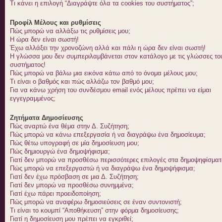
Τι κάνει η επιλογή “Διαγράψτε όλα τα cookies του συστήματος”;
Προφίλ Μέλους και ρυθμίσεις
Πώς μπορώ να αλλάξω τις ρυθμίσεις μου;
Η ώρα δεν είναι σωστή!
Έχω αλλάξει την χρονοζώνη αλλά και πάλι η ώρα δεν είναι σωστή!
Η γλώσσα μου δεν συμπεριλαμβάνεται στον κατάλογο με τις γλώσσες το
συστήματος!
Πώς μπορώ να βάλω μια εικόνα κάτω από το όνομα μέλους μου;
Τι είναι ο βαθμός και πώς αλλάζω τον βαθμό μου;
Για να κάνω χρήση του συνδέσμου email ενός μέλους πρέπει να είμαι
εγγεγραμμένος;
Ζητήματα Δημοσίευσης
Πώς αναρτώ ένα θέμα στην Δ. Συζήτηση;
Πώς μπορώ να κάνω επεξεργασία ή να διαγράψω ένα δημοσίευμα;
Πώς θέτω υπογραφή σε μία δημοσίευση μου;
Πώς δημιουργώ ένα δημοψήφισμα;
Γιατί δεν μπορώ να προσθέσω περισσότερες επιλογές στα δημοψηφίσματ
Πώς μπορώ να επεξεργαστώ ή να διαγράψω ένα δημοψήφισμα;
Γιατί δεν έχω πρόσβαση σε μια Δ. Συζήτηση;
Γιατί δεν μπορώ να προσθέσω συνημμένα;
Γιατί έχω πάρει προειδοποίηση;
Πώς μπορώ να αναφέρω δημοσιεύσεις σε έναν συντονιστή;
Τι είναι το κουμπί “Αποθήκευση” στην φόρμα δημοσίευσης;
Γιατί η δημοσίευση μου πρέπει να εγκριθεί;