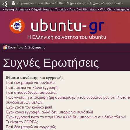
•
Εγκατάσταση του Ubuntu 18.04 LTS (με εικόνες)
•
Αρχικές οδηγίες Ubuntu.
•
Αρχική Ubuntu-gr
•
Οδηγοί - How to - Tutorials
•
Περιοδικό Ubuntistas
•
Web Chat
•
Imagebin
Ευρετήριο Δ. Συζήτησης
Συχνές Ερωτήσεις
Θέματα σύνδεσης και εγγραφής
Γιατί δεν μπορώ να συνδεθώ;
Γιατί πρέπει να κάνω εγγραφή;
Γιατί αποσυνδέομαι αυτόματα;
Πώς γίνεται η απόκρυψη (μη συμπερίληψη) του ονόματός μου στη λίστα 
συνδεδεμένων μελών;
Έχω χάσει τον κωδικό μου!
Έχω κάνει εγγραφή, αλλά δεν μπορώ να συνδεθώ!
Έχω εγγραφεί κατά το παρελθόν αλλά δεν μπορώ να συνδεθώ πλέον!
Τι είναι το COPPA;
Γιατί δεν μπορώ να εγγραφώ;