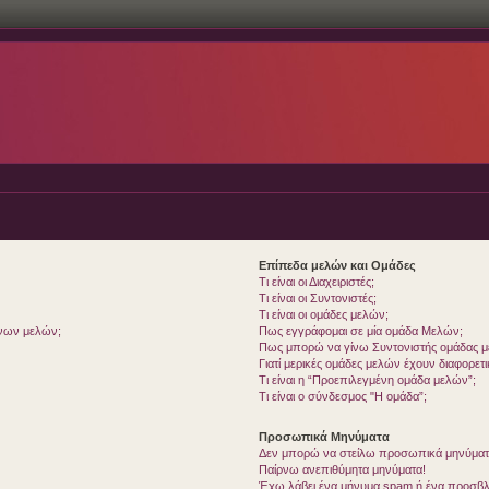
Επίπεδα μελών και Ομάδες
Τι είναι οι Διαχειριστές;
Τι είναι οι Συντονιστές;
Τι είναι οι ομάδες μελών;
ένων μελών;
Πως εγγράφομαι σε μία ομάδα Μελών;
Πως μπορώ να γίνω Συντονιστής ομάδας 
Γιατί μερικές ομάδες μελών έχουν διαφορετ
Τι είναι η “Προεπιλεγμένη ομάδα μελών”;
Τι είναι ο σύνδεσμος "Η ομάδα”;
Προσωπικά Μηνύματα
Δεν μπορώ να στείλω προσωπικά μηνύματ
Παίρνω ανεπιθύμητα μηνύματα!
Έχω λάβει ένα μήνυμα spam ή ένα προσβλη