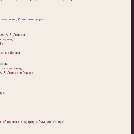
στις λίστες Φίλων και Εχθρών;
ες Δ. Συζητήσεις;
ελέσματα;
δα!;
τα και θέματα;
ίκτες
 την ενημέρωση;
. Συζήτησης ή θέματος;
τημα;
;
;
ικά ή θέματα κατάχρησης πάνω στο σύστημα;