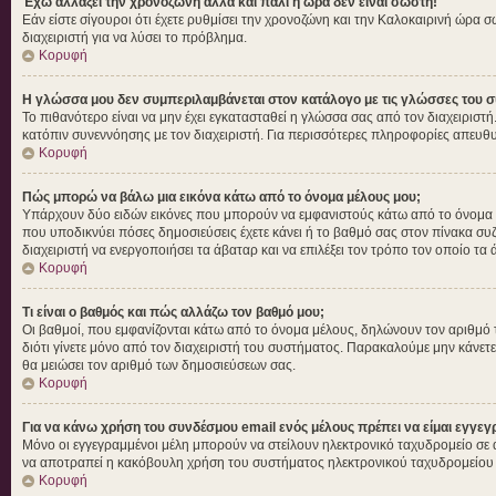
Έχω αλλάξει την χρονοζώνη αλλά και πάλι η ώρα δεν είναι σωστή!
Εάν είστε σίγουροι ότι έχετε ρυθμίσει την χρονοζώνη και την Καλοκαιρινή ώρα 
διαχειριστή για να λύσει το πρόβλημα.
Κορυφή
Η γλώσσα μου δεν συμπεριλαμβάνεται στον κατάλογο με τις γλώσσες του σ
Το πιθανότερο είναι να μην έχει εγκατασταθεί η γλώσσα σας από τον διαχειριστή
κατόπιν συνεννόησης με τον διαχειριστή. Για περισσότερες πληροφορίες απευθυ
Κορυφή
Πώς μπορώ να βάλω μια εικόνα κάτω από το όνομα μέλους μου;
Υπάρχουν δύο ειδών εικόνες που μπορούν να εμφανιστούς κάτω από το όνομα χρή
που υποδικνύει πόσες δημοσιεύσεις έχετε κάνει ή το βαθμό σας στον πίνακα συζ
διαχειριστή να ενεργοποιήσει τα άβαταρ και να επιλέξει τον τρόπο τον οποίο τα 
Κορυφή
Τι είναι ο βαθμός και πώς αλλάζω τον βαθμό μου;
Οι βαθμοί, που εμφανίζονται κάτω από το όνομα μέλους, δηλώνουν τον αριθμό των 
διότι γίνετε μόνο από τον διαχειριστή του συστήματος. Παρακαλούμε μην κάνετε
θα μειώσει τον αριθμό των δημοσιεύσεων σας.
Κορυφή
Για να κάνω χρήση του συνδέσμου email ενός μέλους πρέπει να είμαι εγγεγ
Μόνο οι εγγεγραμμένοι μέλη μπορούν να στείλουν ηλεκτρονικό ταχυδρομείο σε ά
να αποτραπεί η κακόβουλη χρήση του συστήματος ηλεκτρονικού ταχυδρομείου
Κορυφή