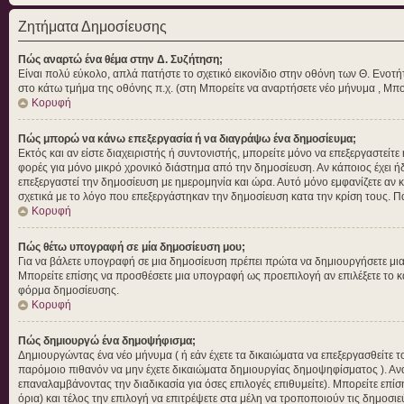
Ζητήματα Δημοσίευσης
Πώς αναρτώ ένα θέμα στην Δ. Συζήτηση;
Είναι πολύ εύκολο, απλά πατήστε το σχετικό εικονίδιο στην οθόνη των Θ. Ενοτή
στο κάτω τμήμα της οθόνης π.χ. (στη Μπορείτε να αναρτήσετε νέο μήνυμα , Μπο
Κορυφή
Πώς μπορώ να κάνω επεξεργασία ή να διαγράψω ένα δημοσίευμα;
Εκτός και αν είστε διαχειριστής ή συντονιστής, μπορείτε μόνο να επεξεργαστεί
φορές για μόνο μικρό χρονικό διάστημα από την δημοσίευση. Αν κάποιος έχει ή
επεξεργαστεί την δημοσίευση με ημερομηνία και ώρα. Αυτό μόνο εμφανίζετε αν 
σχετικά με το λόγο που επεξεργάστηκαν την δημοσίευση κατα την κρίση τους. 
Κορυφή
Πώς θέτω υπογραφή σε μία δημοσίευση μου;
Για να βάλετε υπογραφή σε μια δημοσίευση πρέπει πρώτα να δημιουργήσετε μια α
Μπορείτε επίσης να προσθέσετε μια υπογραφή ως προεπιλογή αν επιλέξετε το 
φόρμα δημοσίευσης.
Κορυφή
Πώς δημιουργώ ένα δημοψήφισμα;
Δημιουργώντας ένα νέο μήνυμα ( ή εάν έχετε τα δικαιώματα να επεξεργασθείτε
παρόμοιο πιθανόν να μην έχετε δικαιώματα δημιουργίας δημοψηφίσματος ). Αν
επαναλαμβάνοντας την διαδικασία για όσες επιλογές επιθυμείτε). Μπορείτε επίσ
όρια) και τέλος την επιλογή να επιτρέψετε στα μέλη να τροποποιούν τις δημοσιε