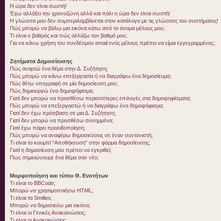
Η ώρα δεν είναι σωστή!
Έχω αλλάξει την χρονοζώνη αλλά και πάλι η ώρα δεν είναι σωστή!
Η γλώσσα μου δεν συμπεριλαμβάνεται στον κατάλογο με τις γλώσσες του συστήματος!
Πώς μπορώ να βάλω μια εικόνα κάτω από το όνομα μέλους μου;
Τι είναι ο βαθμός και πώς αλλάζω τον βαθμό μου;
Για να κάνω χρήση του συνδέσμου email ενός μέλους πρέπει να είμαι εγγεγραμμένος;
Ζητήματα Δημοσίευσης
Πώς αναρτώ ένα θέμα στην Δ. Συζήτηση;
Πώς μπορώ να κάνω επεξεργασία ή να διαγράψω ένα δημοσίευμα;
Πώς θέτω υπογραφή σε μία δημοσίευση μου;
Πώς δημιουργώ ένα δημοψήφισμα;
Γιατί δεν μπορώ να προσθέσω περισσότερες επιλογές στα δημοψηφίσματα;
Πώς μπορώ να επεξεργαστώ ή να διαγράψω ένα δημοψήφισμα;
Γιατί δεν έχω πρόσβαση σε μια Δ. Συζήτηση;
Γιατί δεν μπορώ να προσθέσω συνημμένα;
Γιατί έχω πάρει προειδοποίηση;
Πώς μπορώ να αναφέρω δημοσιεύσεις σε έναν συντονιστή;
Τι είναι το κουμπί “Αποθήκευση” στην φόρμα δημοσίευσης;
Γιατί η δημοσίευση μου πρέπει να εγκριθεί;
Πως σημειώνουμε ένα θέμα σαν νέο;
Μορφοποίηση και τύποι Θ. Ενοτήτων
Τι είναι το BBCode;
Μπορώ να χρησιμοποιήσω HTML;
Τι είναι τα Smilies;
Μπορώ να δημοσιεύω μια εικόνα;
Τι είναι οι Γενικές Ανακοινώσεις;
Τι είναι οι Ανακοινώσεις;