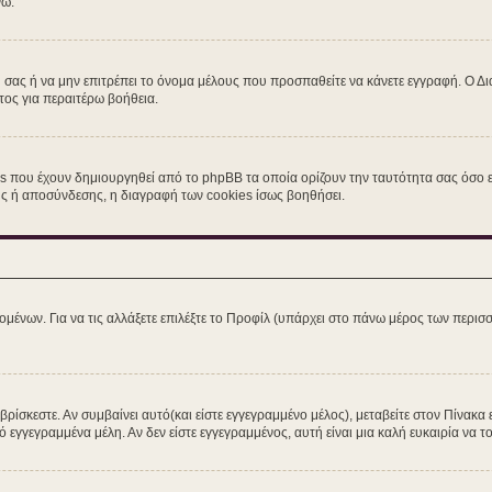
νω.
η σας ή να μην επιτρέπει το όνομα μέλους που προσπαθείτε να κάνετε εγγραφή. Ο Δι
τος για περαιτέρω βοήθεια.
s που έχουν δημιουργηθεί από το phpBB τα οποία ορίζουν την ταυτότητα σας όσο εί
σης ή αποσύνδεσης, η διαγραφή των cookies ίσως βοηθήσει.
ομένων. Για να τις αλλάξετε επιλέξτε το Προφίλ (υπάρχει στο πάνω μέρος των περισσ
ίσκεστε. Αν συμβαίνει αυτό(και είστε εγγεγραμμένο μέλος), μεταβείτε στον Πίνακα 
ό εγγεγραμμένα μέλη. Αν δεν είστε εγγεγραμμένος, αυτή είναι μια καλή ευκαιρία να το