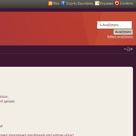
Rss
Συχνές Ερωτήσεις
Εγγραφή
Σύνδεση
Ειδική αναζήτηση
μελών;
ικό χρώμα;
α!
τικό ηλεκτρονικό ταχυδρομείο από κάποιο μέλος!