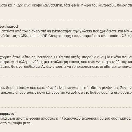
σωστά και η ώρα είναι ακόμα λανθασμένη, τότε φταίει η ώρα του κεντρικού υπολογισ
υστήματος!
. Ζητείστε από τον διαχειριστή να εγκαταστήσει την γλώσσα που χρειάζεστε, και εά
νθείτε στις σελίδες του phpBB Group (υπάρχει παραπομπή στο τέλος κάθε σελίδας)
στη όταν βλέπει δημοσιεύσεις. Η μία από αυτές μπορεί να είναι μία εικόνα που συ
ητήσεων. Η άλλη, συνήθως μια μεγαλύτερη εικόνα, που είναι γνωστή σαν άβαταρ και 
άβαταρ θα είναι διαθέσιμα. Αν δεν μπορείτε να χρησιμοποιήσετε τα άβαταρ, επικοινων
δημοσιεύσεων που έχετε κάνει ή είναι αναγνωριστικό ειδικών μελών, π.χ. Συντονιστέ
 άσκοπες δημοσιεύσεις μόνο και μόνο για να αυξήσετε το βαθμό σας. Τα περισσότερα
ραμμένος;
λλα μέλη από την φόρμα αποστολής ηλεκτρονικού ταχυδρομείου του συστήματος, και 
 από ανώνυμα μέλη.