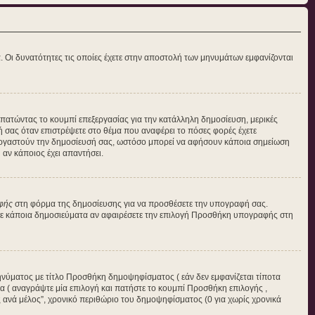
α. Οι δυνατότητες τις οποίες έχετε στην αποστολή των μηνυμάτων εμφανίζονται
η πατώντας το κουμπί επεξεργασίας για την κατάλληλη δημοσίευση, μερικές
ή σας όταν επιστρέψετε στο θέμα που αναφέρει το πόσες φορές έχετε
πεξεργαστούν την δημοσίευσή σας, ωστόσο μπορεί να αφήσουν κάποια σημείωση
αν κάποιος έχει απαντήσει.
φής
στη φόρμα της δημοσίευσης για να προσθέσετε την υπογραφή σας.
 σε κάποια δημοσιεύματα αν αφαιρέσετε την επιλογή Προσθήκη υπογραφής στη
ηνύματος με τίτλο Προσθήκη δημοψηφίσματος ( εάν δεν εμφανίζεται τίποτα
 ( αναγράψτε μία επιλογή και πατήστε το κουμπί Προσθήκη επιλογής ,
ές ανά μέλος”, χρονικό περιθώριο του δημοψηφίσματος (0 για χωρίς χρονικά