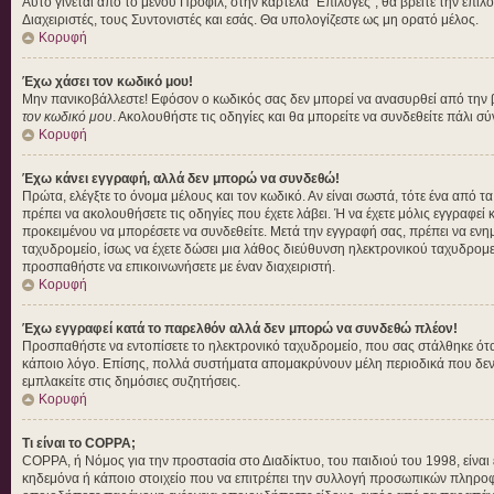
Αυτό γίνεται από το μενού Προφίλ, στην καρτέλα "Επιλογές", θα βρείτε την επιλ
Διαχειριστές, τους Συντονιστές και εσάς. Θα υπολογίζεστε ως μη ορατό μέλος.
Κορυφή
Έχω χάσει τον κωδικό μου!
Μην πανικοβάλλεστε! Εφόσον ο κωδικός σας δεν μπορεί να ανασυρθεί από την βάσ
τον κωδικό μου
. Ακολουθήστε τις οδηγίες και θα μπορείτε να συνδεθείτε πάλι σ
Κορυφή
Έχω κάνει εγγραφή, αλλά δεν μπορώ να συνδεθώ!
Πρώτα, ελέγξτε το όνομα μέλους και τον κωδικό. Αν είναι σωστά, τότε ένα από τ
πρέπει να ακολουθήσετε τις οδηγίες που έχετε λάβει. Ή να έχετε μόλις εγγραφεί
προκειμένου να μπορέσετε να συνδεθείτε. Μετά την εγγραφή σας, πρέπει να ενημε
ταχυδρομείο, ίσως να έχετε δώσει μια λάθος διεύθυνση ηλεκτρονικού ταχυδρομεί
προσπαθήστε να επικοινωνήσετε με έναν διαχειριστή.
Κορυφή
Έχω εγγραφεί κατά το παρελθόν αλλά δεν μπορώ να συνδεθώ πλέον!
Προσπαθήστε να εντοπίσετε το ηλεκτρονικό ταχυδρομείο, που σας στάλθηκε όταν
κάποιο λόγο. Επίσης, πολλά συστήματα απομακρύνουν μέλη περιοδικά που δεν έ
εμπλακείτε στις δημόσιες συζητήσεις.
Κορυφή
Τι είναι το COPPA;
COPPA, ή Νόμος για την προστασία στο Διαδίκτυο, του παιδιού του 1998, είνα
κηδεμόνα ή κάποιο στοιχείο που να επιτρέπει την συλλογή προσωπικών πληροφο