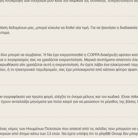
ογή
Απόκρυψη των στοιχείων μου κατά την διάρκεια της σύνδεσης
. Ενεργοποιήστε αυ
η δεδομένων μας, μπορεί εύκολα να δοθεί νέα τιμή. Για να ξεκινήσει η διαδικασία 
ύντομα.
α δύο μπορεί να συμβαίνει. Ή Να έχει ενεργοποιηθεί η COPPA διακήρυξη εφόσον κατά
 και ο λογαριασμός σας να χρειάζεται ενεργοποίηση. Μερικά συστήματα απαιτούν όλες 
ρωθήκατε εάν χρειάζεται αυτή η ενεργοποίηση. Αν έχετε λάβει ένα ηλεκτρονικό ταχυδ
ου, ή το ηλεκτρονικό ταχυδρομείο, σας έχει μπλοκαριστεί από κάποιο φίλτρο spam. 
 εγγραφήκατε για πρώτη φορά, ελέγξτε το όνομα μέλους και τον κωδικό. Είναι πιθα
χουν ανταλλάξει μηνύματα για πολύ καιρό για να μειώσουν το μέγεθος της βάσης δ
ι ένας νόμος των Ηνωμένων Πολιτειών που απαιτεί από τις σελίδες που μπορούν να
ριών από άτομο κάτω των 13 ετών. Να έχετε υπόψη ότι το phpBB Group δεν μπορεί 