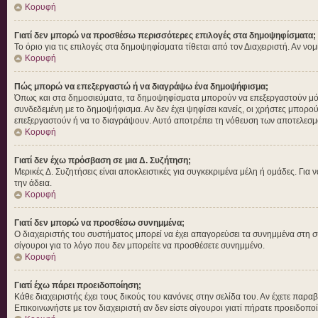
Κορυφή
Γιατί δεν μπορώ να προσθέσω περισσότερες επιλογές στα δημοψηφίσματα;
Το όριο για τις επιλογές στα δημοψηφίσματα τίθεται από τον Διαχειριστή. Αν νο
Κορυφή
Πώς μπορώ να επεξεργαστώ ή να διαγράψω ένα δημοψήφισμα;
Όπως και στα δημοσιεύματα, τα δημοψηφίσματα μπορούν να επεξεργαστούν μόνο 
συνδεδεμένη με το δημοψήφισμα. Αν δεν έχει ψηφίσει κανείς, οι χρήστες μπορο
επεξεργαστούν ή να το διαγράψουν. Αυτό αποτρέπει τη νόθευση των αποτελεσμ
Κορυφή
Γιατί δεν έχω πρόσβαση σε μια Δ. Συζήτηση;
Μερικές Δ. Συζητήσεις είναι αποκλειστικές για συγκεκριμένα μέλη ή ομάδες. Για ν
την άδεια.
Κορυφή
Γιατί δεν μπορώ να προσθέσω συνημμένα;
Ο διαχειριστής του συστήματος μπορεί να έχει απαγορεύσει τα συνημμένα στη σ
σίγουροι για το λόγο που δεν μπορείτε να προσθέσετε συνημμένο.
Κορυφή
Γιατί έχω πάρει προειδοποίηση;
Κάθε διαχειριστής έχει τους δικούς του κανόνες στην σελίδα του. Αν έχετε παρα
Επικοινωνήστε με τον διαχειριστή αν δεν είστε σίγουροι γιατί πήρατε προειδοπο