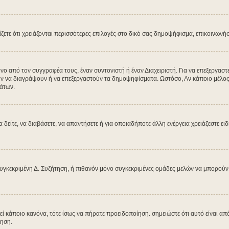
μίζετε ότι χρειάζονται περισσότερες επιλογές στο δικό σας δημοψήφισμα, επικοινωνή
από τον συγγραφέα τους, έναν συντονιστή ή έναν Διαχειριστή. Για να επεξεργαστεί
ύν να διαγράψουν ή να επεξεργαστούν τα δημοψηφίσματα. Ωστόσο, Αν κάποιο μέλος έχ
άτων.
α δείτε, να διαβάσετε, να απαντήσετε ή για οποιαδήποτε άλλη ενέργεια χρειάζεστε ει
υγκεκριμένη Δ. Συζήτηση, ή πιθανόν μόνο συγκεκριμένες ομάδες μελών να μπορούν ν
βεί κάποιο κανόνα, τότε ίσως να πήρατε προειδοποίηση. σημειώστε ότι αυτό είναι από
ίηση.