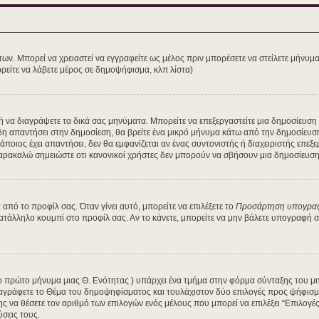
των. Μπορεί να χρειαστεί να εγγραφείτε ως μέλος πριν μπορέσετε να στείλετε μήνυμ
ρείτε να λάβετε μέρος σε δημοψήφισμα, κλπ λίστα)
τε ή να διαγράψετε τα δικά σας μηνύματα. Μπορείτε να επεξεργαστείτε μια δημοσίευσ
δη απαντήσει στην δημοσίεση, θα βρείτε ένα μικρό μήνυμα κάτω από την δημοσίευσ
κάποιος έχει απαντήσει, δεν θα εμφανίζεται αν ένας συντονιστής ή διαχειριστής ε
Παρακαλώ σημειώστε οτι κανονικοί χρήστες δεν μπορούν να σβήσουν μια δημοσίευση 
πό το προφίλ σας. Όταν γίνει αυτό, μπορείτε να επιλέξετε το
Προσάρτηση υπογρα
κατάλληλο κουμπί στο προφίλ σας. Αν το κάνετε, μπορείτε να μην βάλετε υπογραφή
 το πρώτο μήνυμα μιας Θ. Ενότητας ) υπάρχει ένα τμήμα στην φόρμα σύνταξης του μ
αγράφετε το Θέμα του δημοψηφίσματος και τουλάχιστον δύο επιλογές προς ψήφισμα
ης να θέσετε τον αριθμό των επιλογών ενός μέλους που μπορεί να επιλέξει “Επιλογ
ύσεις τους.