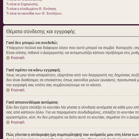
Τι είναι οι Σημειώσεις;
Τι είναι η κλειδωμένη Θ. Ενότητα;
Τι είναι τα εικονίδια των Θ. Ενοτήτων;
Θέματα σύνδεσης και εγγραφής
Γιατί δεν μπορώ να συνδεθώ;
Υπάρχουν πολλοί και διάφοροι λόγοι που αυτό μπορεί να συμβεί. Καταρχήν, σιγουρ
Είναι επίσης πιθανό ο Διαχειριστής να αντιμετωπίζει κάποιο πρόβλημα στις ρυθμίσ
Κορυφή
Γιατί πρέπει να κάνω εγγραφή;
Ίσως να μην είναι απαραίτητο, εξαρτάται από τον διαχειριστή της δημόσιας συ
δεν είναι διαθέσιμες σε επισκέπτες όπως εικονίδια μελών (avatars), προσωπικ
την εγγραφή σας οπότε σας συμβουλεύουμε να το κάνετε.
Κορυφή
Γιατί αποσυνδέομαι αυτόματα;
Εάν δεν έχετε επιλέξει το κουτάκι
Να γίνεται η σύνδεση αυτόματα σε κάθε μου επ
σας από κάποιον άλλο. Για να παραμείνετε συνδεδεμένος, επιλέξτε το κουτάκι π
εργαστηρίου, κλπ. Αν δεν μπορείτε να δείτε αυτό το κουτάκι, σημαίνει ότι ο Διαχ
Κορυφή
Πώς γίνεται η απόκρυψη (μη συμπερίληψη) του ονόματός μου στη λίστα τω