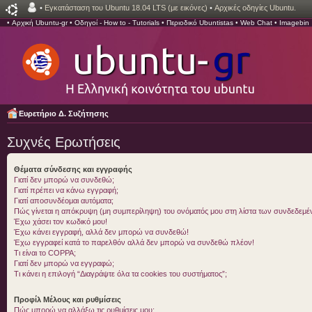
•
Εγκατάσταση του Ubuntu 18.04 LTS (με εικόνες)
•
Αρχικές οδηγίες Ubuntu.
•
Αρχική Ubuntu-gr
•
Οδηγοί - How to - Tutorials
•
Περιοδικό Ubuntistas
•
Web Chat
•
Imagebin
Ευρετήριο Δ. Συζήτησης
Συχνές Ερωτήσεις
Θέματα σύνδεσης και εγγραφής
Γιατί δεν μπορώ να συνδεθώ;
Γιατί πρέπει να κάνω εγγραφή;
Γιατί αποσυνδέομαι αυτόματα;
Πώς γίνεται η απόκρυψη (μη συμπερίληψη) του ονόματός μου στη λίστα των συνδεδεμ
Έχω χάσει τον κωδικό μου!
Έχω κάνει εγγραφή, αλλά δεν μπορώ να συνδεθώ!
Έχω εγγραφεί κατά το παρελθόν αλλά δεν μπορώ να συνδεθώ πλέον!
Τι είναι το COPPA;
Γιατί δεν μπορώ να εγγραφώ;
Τι κάνει η επιλογή “Διαγράψτε όλα τα cookies του συστήματος”;
Προφίλ Μέλους και ρυθμίσεις
Πώς μπορώ να αλλάξω τις ρυθμίσεις μου;