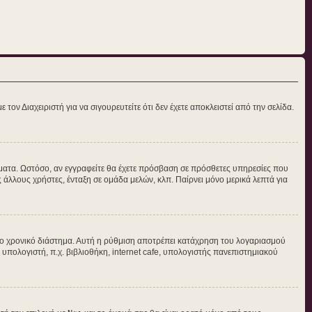
τον Διαχειριστή για να σιγουρευτείτε ότι δεν έχετε αποκλειστεί από την σελίδα.
νύματα. Ωστόσο, αν εγγραφείτε θα έχετε πρόσβαση σε πρόσθετες υπηρεσίες που
άλλους χρήστες, ένταξη σε ομάδα μελών, κλπ. Παίρνει μόνο μερικά λεπτά για
ο χρονικό διάστημα. Αυτή η ρύθμιση αποτρέπει κατάχρηση του λογαριασμού
 υπολογιστή, π.χ. βιβλιοθήκη, internet cafe, υπολογιστής πανεπιστημιακού