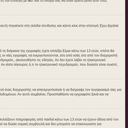
τή την επιλογή με
Ναι
και το όνομά σας θα είναι ορατό μόνο από τους
αυτή πηγαίνετε στη σελίδα σύνδεσης και κάντε κλικ στην επιλογή
Έχω ξεχάσει
 τη διάρκεια της εγγραφής έχετε επιλέξει Είμαι κάτω των 13 ετών, οπότε θα
οι νέες εγγραφές να ενεργοποιούνται, είτε από εσάς είτε από τον διαχειριστή
ρομείο,, ακολουθήστε τις οδηγίες. Αν δεν έχετε λάβει το ηλεκτρονικό
Αν είστε σίγουρος ό,τι το ηλεκτρονικό ταχυδρομείο, που δώσατε είναι σωστό,
νό ένας διαχειριστής να απενεργοποίησε ή να διέγραψε τον λογαριασμό σας για
εδομένων. Αν αυτό συμβαίνει, Προσπαθήστε να εγγραφείτε ξανά και να
 συλλέξουν πληροφορίες από παιδιά κάτω των 13 ετών να έχουν άδεια από τον
να δώσει νομική συμβουλή και δεν μπορείτε να επικοινωνείτε για