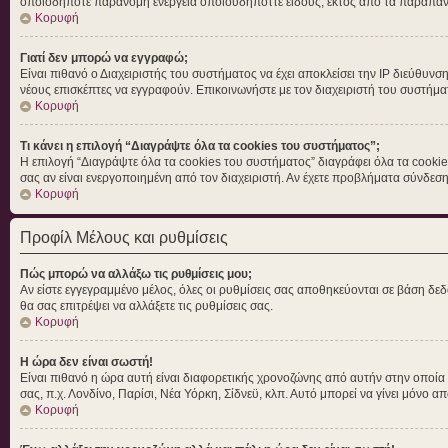
οποιοδήποτε παράνομη ενέργεια οποιουδήποττε είδους, εκτός από τα παραπά
Κορυφή
Γιατί δεν μπορώ να εγγραφώ;
Είναι πιθανό ο Διαχειριστής του συστήματος να έχει αποκλείσει την IP διεύθυνσ
νέους επισκέπτες να εγγραφούν. Επικοινωνήστε με τον διαχειριστή του συστήμα
Κορυφή
Τι κάνει η επιλογή “Διαγράψτε όλα τα cookies του συστήματος”;
Η επιλογή “Διαγράψτε όλα τα cookies του συστήματος” διαγράφει όλα τα cookie
σας αν είναι ενεργοποιημένη από τον διαχειριστή. Αν έχετε προβλήματα σύνδε
Κορυφή
Προφίλ Μέλους και ρυθμίσεις
Πώς μπορώ να αλλάξω τις ρυθμίσεις μου;
Αν είστε εγγεγραμμένο μέλος, όλες οι ρυθμίσεις σας αποθηκεύονται σε βάση δεδ
θα σας επιτρέψει να αλλάξετε τις ρυθμίσεις σας.
Κορυφή
Η ώρα δεν είναι σωστή!
Είναι πιθανό η ώρα αυτή είναι διαφορετικής χρονοζώνης από αυτήν στην οποία βρ
σας, π.χ. Λονδίνο, Παρίσι, Νέα Υόρκη, Σίδνεϋ, κλπ. Αυτό μπορεί να γίνει μόνο απ
Κορυφή