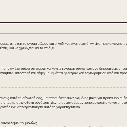
ευτείτε ό,τι το όνομα μέλους και ο κωδικός είναι σωστά. Αν είναι, επικοινωνήστε με 
εις, και να χρειάζεται να το φτιάξει.
ζήτησης αν έχει ορίσει ότι πρέπει να κάνετε εγγραφή ούτως ώστε να δημοσιεύετε μη
ά μηνύματα, αποστολή και λήψη μηνυμάτων ηλεκτρονικού ταχυδρομείου από και προς 
ίσκεψη
κατά τη σύνδεσή σας, θα παραμένετε συνδεδεμένος μόνο για προκαθορισμέν
ου υπάρχει στην οθόνη σύνδεσης. Δεν το συνιστούμε αν χρησιμοποιείτε κοινόχρηστο
ειριστής έχει απενεργοποιήσει αυτό το χαρακτηριστικό.
ν συνδεδεμένων μελών;