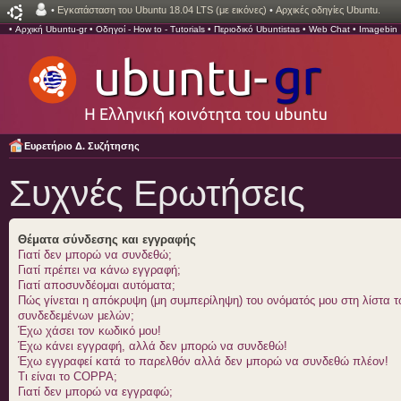
•
Εγκατάσταση του Ubuntu 18.04 LTS (με εικόνες)
•
Αρχικές οδηγίες Ubuntu.
•
Αρχική Ubuntu-gr
•
Οδηγοί - How to - Tutorials
•
Περιοδικό Ubuntistas
•
Web Chat
•
Imagebin
Ευρετήριο Δ. Συζήτησης
Συχνές Ερωτήσεις
Θέματα σύνδεσης και εγγραφής
Γιατί δεν μπορώ να συνδεθώ;
Γιατί πρέπει να κάνω εγγραφή;
Γιατί αποσυνδέομαι αυτόματα;
Πώς γίνεται η απόκρυψη (μη συμπερίληψη) του ονόματός μου στη λίστα 
συνδεδεμένων μελών;
Έχω χάσει τον κωδικό μου!
Έχω κάνει εγγραφή, αλλά δεν μπορώ να συνδεθώ!
Έχω εγγραφεί κατά το παρελθόν αλλά δεν μπορώ να συνδεθώ πλέον!
Τι είναι το COPPA;
Γιατί δεν μπορώ να εγγραφώ;