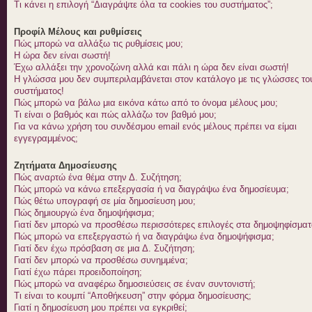
Τι κάνει η επιλογή “Διαγράψτε όλα τα cookies του συστήματος”;
Προφίλ Μέλους και ρυθμίσεις
Πώς μπορώ να αλλάξω τις ρυθμίσεις μου;
Η ώρα δεν είναι σωστή!
Έχω αλλάξει την χρονοζώνη αλλά και πάλι η ώρα δεν είναι σωστή!
Η γλώσσα μου δεν συμπεριλαμβάνεται στον κατάλογο με τις γλώσσες το
συστήματος!
Πώς μπορώ να βάλω μια εικόνα κάτω από το όνομα μέλους μου;
Τι είναι ο βαθμός και πώς αλλάζω τον βαθμό μου;
Για να κάνω χρήση του συνδέσμου email ενός μέλους πρέπει να είμαι
εγγεγραμμένος;
Ζητήματα Δημοσίευσης
Πώς αναρτώ ένα θέμα στην Δ. Συζήτηση;
Πώς μπορώ να κάνω επεξεργασία ή να διαγράψω ένα δημοσίευμα;
Πώς θέτω υπογραφή σε μία δημοσίευση μου;
Πώς δημιουργώ ένα δημοψήφισμα;
Γιατί δεν μπορώ να προσθέσω περισσότερες επιλογές στα δημοψηφίσματ
Πώς μπορώ να επεξεργαστώ ή να διαγράψω ένα δημοψήφισμα;
Γιατί δεν έχω πρόσβαση σε μια Δ. Συζήτηση;
Γιατί δεν μπορώ να προσθέσω συνημμένα;
Γιατί έχω πάρει προειδοποίηση;
Πώς μπορώ να αναφέρω δημοσιεύσεις σε έναν συντονιστή;
Τι είναι το κουμπί “Αποθήκευση” στην φόρμα δημοσίευσης;
Γιατί η δημοσίευση μου πρέπει να εγκριθεί;