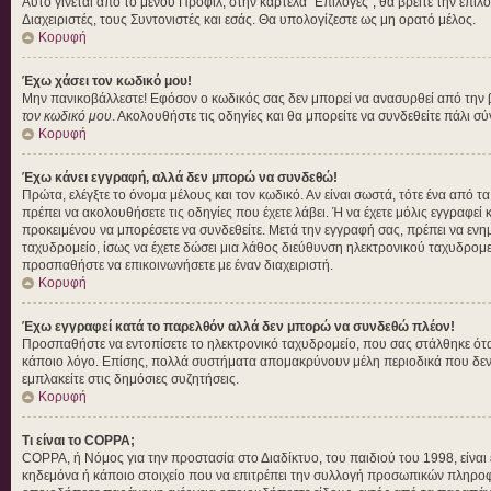
Αυτό γίνεται από το μενού Προφίλ, στην καρτέλα "Επιλογές", θα βρείτε την επιλ
Διαχειριστές, τους Συντονιστές και εσάς. Θα υπολογίζεστε ως μη ορατό μέλος.
Κορυφή
Έχω χάσει τον κωδικό μου!
Μην πανικοβάλλεστε! Εφόσον ο κωδικός σας δεν μπορεί να ανασυρθεί από την βάσ
τον κωδικό μου
. Ακολουθήστε τις οδηγίες και θα μπορείτε να συνδεθείτε πάλι σ
Κορυφή
Έχω κάνει εγγραφή, αλλά δεν μπορώ να συνδεθώ!
Πρώτα, ελέγξτε το όνομα μέλους και τον κωδικό. Αν είναι σωστά, τότε ένα από τ
πρέπει να ακολουθήσετε τις οδηγίες που έχετε λάβει. Ή να έχετε μόλις εγγραφεί
προκειμένου να μπορέσετε να συνδεθείτε. Μετά την εγγραφή σας, πρέπει να ενημε
ταχυδρομείο, ίσως να έχετε δώσει μια λάθος διεύθυνση ηλεκτρονικού ταχυδρομεί
προσπαθήστε να επικοινωνήσετε με έναν διαχειριστή.
Κορυφή
Έχω εγγραφεί κατά το παρελθόν αλλά δεν μπορώ να συνδεθώ πλέον!
Προσπαθήστε να εντοπίσετε το ηλεκτρονικό ταχυδρομείο, που σας στάλθηκε όταν
κάποιο λόγο. Επίσης, πολλά συστήματα απομακρύνουν μέλη περιοδικά που δεν έ
εμπλακείτε στις δημόσιες συζητήσεις.
Κορυφή
Τι είναι το COPPA;
COPPA, ή Νόμος για την προστασία στο Διαδίκτυο, του παιδιού του 1998, είνα
κηδεμόνα ή κάποιο στοιχείο που να επιτρέπει την συλλογή προσωπικών πληροφο