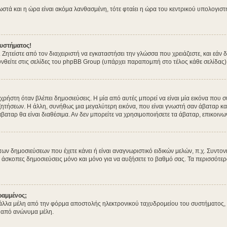
σωστά και η ώρα είναι ακόμα λανθασμένη, τότε φταίει η ώρα του κεντρικού υπολογισ
υστήματος!
. Ζητείστε από τον διαχειριστή να εγκαταστήσει την γλώσσα που χρειάζεστε, και εά
νθείτε στις σελίδες του phpBB Group (υπάρχει παραπομπή στο τέλος κάθε σελίδας)
στη όταν βλέπει δημοσιεύσεις. Η μία από αυτές μπορεί να είναι μία εικόνα που συ
ητήσεων. Η άλλη, συνήθως μια μεγαλύτερη εικόνα, που είναι γνωστή σαν άβαταρ και 
άβαταρ θα είναι διαθέσιμα. Αν δεν μπορείτε να χρησιμοποιήσετε τα άβαταρ, επικοινων
δημοσιεύσεων που έχετε κάνει ή είναι αναγνωριστικό ειδικών μελών, π.χ. Συντονιστέ
 άσκοπες δημοσιεύσεις μόνο και μόνο για να αυξήσετε το βαθμό σας. Τα περισσότερα
ραμμένος;
λλα μέλη από την φόρμα αποστολής ηλεκτρονικού ταχυδρομείου του συστήματος, και 
 από ανώνυμα μέλη.