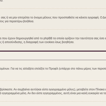
νω.
η σας ή να μην επιτρέπει το όνομα μέλους που προσπαθείτε να κάνετε εγγραφή. Ο Δι
τος για περαιτέρω βοήθεια.
s που έχουν δημιουργηθεί από το phpBB τα οποία ορίζουν την ταυτότητα σας όσο εί
σης ή αποσύνδεσης, η διαγραφή των cookies ίσως βοηθήσει.
ομένων. Για να τις αλλάξετε επιλέξτε το Προφίλ (υπάρχει στο πάνω μέρος των περισσ
ίσκεστε. Αν συμβαίνει αυτό(και είστε εγγεγραμμένο μέλος), μεταβείτε στον Πίνακα 
ό εγγεγραμμένα μέλη. Αν δεν είστε εγγεγραμμένος, αυτή είναι μια καλή ευκαιρία να το