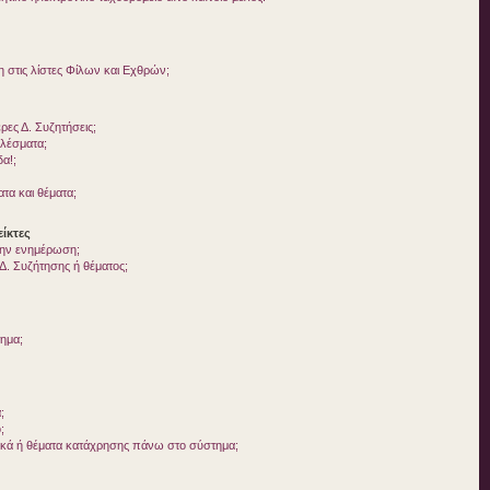
στις λίστες Φίλων και Εχθρών;
ες Δ. Συζητήσεις;
ελέσματα;
δα!;
τα και θέματα;
ίκτες
 την ενημέρωση;
. Συζήτησης ή θέματος;
τημα;
;
;
ικά ή θέματα κατάχρησης πάνω στο σύστημα;