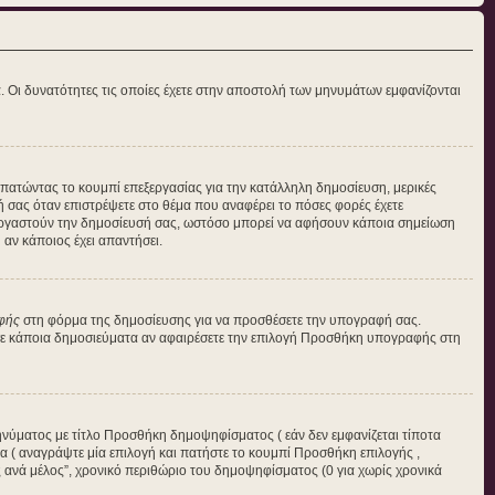
α. Οι δυνατότητες τις οποίες έχετε στην αποστολή των μηνυμάτων εμφανίζονται
η πατώντας το κουμπί επεξεργασίας για την κατάλληλη δημοσίευση, μερικές
ή σας όταν επιστρέψετε στο θέμα που αναφέρει το πόσες φορές έχετε
πεξεργαστούν την δημοσίευσή σας, ωστόσο μπορεί να αφήσουν κάποια σημείωση
αν κάποιος έχει απαντήσει.
φής
στη φόρμα της δημοσίευσης για να προσθέσετε την υπογραφή σας.
 σε κάποια δημοσιεύματα αν αφαιρέσετε την επιλογή Προσθήκη υπογραφής στη
ηνύματος με τίτλο Προσθήκη δημοψηφίσματος ( εάν δεν εμφανίζεται τίποτα
 ( αναγράψτε μία επιλογή και πατήστε το κουμπί Προσθήκη επιλογής ,
ές ανά μέλος”, χρονικό περιθώριο του δημοψηφίσματος (0 για χωρίς χρονικά