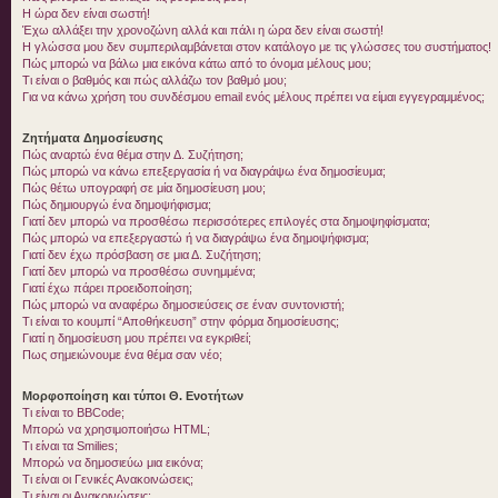
Η ώρα δεν είναι σωστή!
Έχω αλλάξει την χρονοζώνη αλλά και πάλι η ώρα δεν είναι σωστή!
Η γλώσσα μου δεν συμπεριλαμβάνεται στον κατάλογο με τις γλώσσες του συστήματος!
Πώς μπορώ να βάλω μια εικόνα κάτω από το όνομα μέλους μου;
Τι είναι ο βαθμός και πώς αλλάζω τον βαθμό μου;
Για να κάνω χρήση του συνδέσμου email ενός μέλους πρέπει να είμαι εγγεγραμμένος;
Ζητήματα Δημοσίευσης
Πώς αναρτώ ένα θέμα στην Δ. Συζήτηση;
Πώς μπορώ να κάνω επεξεργασία ή να διαγράψω ένα δημοσίευμα;
Πώς θέτω υπογραφή σε μία δημοσίευση μου;
Πώς δημιουργώ ένα δημοψήφισμα;
Γιατί δεν μπορώ να προσθέσω περισσότερες επιλογές στα δημοψηφίσματα;
Πώς μπορώ να επεξεργαστώ ή να διαγράψω ένα δημοψήφισμα;
Γιατί δεν έχω πρόσβαση σε μια Δ. Συζήτηση;
Γιατί δεν μπορώ να προσθέσω συνημμένα;
Γιατί έχω πάρει προειδοποίηση;
Πώς μπορώ να αναφέρω δημοσιεύσεις σε έναν συντονιστή;
Τι είναι το κουμπί “Αποθήκευση” στην φόρμα δημοσίευσης;
Γιατί η δημοσίευση μου πρέπει να εγκριθεί;
Πως σημειώνουμε ένα θέμα σαν νέο;
Μορφοποίηση και τύποι Θ. Ενοτήτων
Τι είναι το BBCode;
Μπορώ να χρησιμοποιήσω HTML;
Τι είναι τα Smilies;
Μπορώ να δημοσιεύω μια εικόνα;
Τι είναι οι Γενικές Ανακοινώσεις;
Τι είναι οι Ανακοινώσεις;