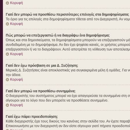
Κορυφή
Γιατί δεν μπορώ να προσθέσω περισσότερες επιλογές στα δημοψηφίσματα;
Το όριο για τις επιλογές στα δημοψηφίσματα τίθεται από τον Διαχειριστή. Αν νο
Κορυφή
Πώς μπορώ να επεξεργαστώ ή να διαγράψω ένα δημοψήφισμα;
Όπως και στα δημοσιεύματα, τα δημοψηφίσματα μπορούν να επεξεργαστούν μόνο 
συνδεδεμένη με το δημοψήφισμα. Αν δεν έχει ψηφίσει κανείς, οι χρήστες μπορο
επεξεργαστούν ή να το διαγράψουν. Αυτό αποτρέπει τη νόθευση των αποτελεσμ
Κορυφή
Γιατί δεν έχω πρόσβαση σε μια Δ. Συζήτηση;
Μερικές Δ. Συζητήσεις είναι αποκλειστικές για συγκεκριμένα μέλη ή ομάδες. Για ν
την άδεια.
Κορυφή
Γιατί δεν μπορώ να προσθέσω συνημμένα;
Ο διαχειριστής του συστήματος μπορεί να έχει απαγορεύσει τα συνημμένα στη σ
σίγουροι για το λόγο που δεν μπορείτε να προσθέσετε συνημμένο.
Κορυφή
Γιατί έχω πάρει προειδοποίηση;
Κάθε διαχειριστής έχει τους δικούς του κανόνες στην σελίδα του. Αν έχετε παρα
Επικοινωνήστε με τον διαχειριστή αν δεν είστε σίγουροι γιατί πήρατε προειδοπο