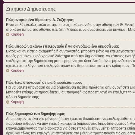
Ζητήματα Δημοσίευσης
Πώς αναρτώ ένα θέμα στην Δ. Συζήτηση;
Είναι πολύ εύκολο, απλά πατήστε το σχετικό εικονίδιο στην οθόνη των Θ. Ενοτή
στο κάτω τμήμα της οθόνης π.χ. (στη Μπορείτε να αναρτήσετε νέο μήνυμα , Μπο
Κορυφή
Πώς μπορώ να κάνω επεξεργασία ή να διαγράψω ένα δημοσίευμα;
Εκτός και αν είστε διαχειριστής ή συντονιστής, μπορείτε μόνο να επεξεργαστεί
φορές για μόνο μικρό χρονικό διάστημα από την δημοσίευση. Αν κάποιος έχει ή
επεξεργαστεί την δημοσίευση με ημερομηνία και ώρα. Αυτό μόνο εμφανίζετε αν 
σχετικά με το λόγο που επεξεργάστηκαν την δημοσίευση κατα την κρίση τους. 
Κορυφή
Πώς θέτω υπογραφή σε μία δημοσίευση μου;
Για να βάλετε υπογραφή σε μια δημοσίευση πρέπει πρώτα να δημιουργήσετε μια α
Μπορείτε επίσης να προσθέσετε μια υπογραφή ως προεπιλογή αν επιλέξετε το 
φόρμα δημοσίευσης.
Κορυφή
Πώς δημιουργώ ένα δημοψήφισμα;
Δημιουργώντας ένα νέο μήνυμα ( ή εάν έχετε τα δικαιώματα να επεξεργασθείτε
παρόμοιο πιθανόν να μην έχετε δικαιώματα δημιουργίας δημοψηφίσματος ). Αν
επαναλαμβάνοντας την διαδικασία για όσες επιλογές επιθυμείτε). Μπορείτε επίσ
όρια) και τέλος την επιλογή να επιτρέψετε στα μέλη να τροποποιούν τις δημοσιε