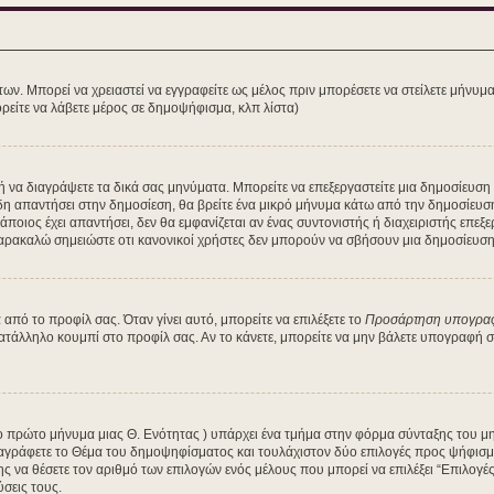
των. Μπορεί να χρειαστεί να εγγραφείτε ως μέλος πριν μπορέσετε να στείλετε μήνυμ
ρείτε να λάβετε μέρος σε δημοψήφισμα, κλπ λίστα)
τε ή να διαγράψετε τα δικά σας μηνύματα. Μπορείτε να επεξεργαστείτε μια δημοσίευσ
δη απαντήσει στην δημοσίεση, θα βρείτε ένα μικρό μήνυμα κάτω από την δημοσίευσ
κάποιος έχει απαντήσει, δεν θα εμφανίζεται αν ένας συντονιστής ή διαχειριστής ε
Παρακαλώ σημειώστε οτι κανονικοί χρήστες δεν μπορούν να σβήσουν μια δημοσίευση 
πό το προφίλ σας. Όταν γίνει αυτό, μπορείτε να επιλέξετε το
Προσάρτηση υπογρα
κατάλληλο κουμπί στο προφίλ σας. Αν το κάνετε, μπορείτε να μην βάλετε υπογραφή
 το πρώτο μήνυμα μιας Θ. Ενότητας ) υπάρχει ένα τμήμα στην φόρμα σύνταξης του μ
αγράφετε το Θέμα του δημοψηφίσματος και τουλάχιστον δύο επιλογές προς ψήφισμα
ης να θέσετε τον αριθμό των επιλογών ενός μέλους που μπορεί να επιλέξει “Επιλογ
ύσεις τους.