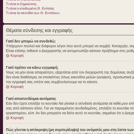
Τι είναι οι Σημειώσεις;
Τι είναι η κλειδωμένη Θ. Ενότητα;
Τι είναι τα εικονίδια των Θ. Ενοτήτων;
Θέματα σύνδεσης και εγγραφής
Γιατί δεν μπορώ να συνδεθώ;
Υπάρχουν πολλοί και διάφοροι λόγοι που αυτό μπορεί να συμβεί. Καταρχήν, σιγουρ
Είναι επίσης πιθανό ο Διαχειριστής να αντιμετωπίζει κάποιο πρόβλημα στις ρυθμίσ
Κορυφή
Γιατί πρέπει να κάνω εγγραφή;
Ίσως να μην είναι απαραίτητο, εξαρτάται από τον διαχειριστή της δημόσιας συ
δεν είναι διαθέσιμες σε επισκέπτες όπως εικονίδια μελών (avatars), προσωπικ
την εγγραφή σας οπότε σας συμβουλεύουμε να το κάνετε.
Κορυφή
Γιατί αποσυνδέομαι αυτόματα;
Εάν δεν έχετε επιλέξει το κουτάκι
Να γίνεται η σύνδεση αυτόματα σε κάθε μου επ
σας από κάποιον άλλο. Για να παραμείνετε συνδεδεμένος, επιλέξτε το κουτάκι π
εργαστηρίου, κλπ. Αν δεν μπορείτε να δείτε αυτό το κουτάκι, σημαίνει ότι ο Διαχ
Κορυφή
Πώς γίνεται η απόκρυψη (μη συμπερίληψη) του ονόματός μου στη λίστα τω