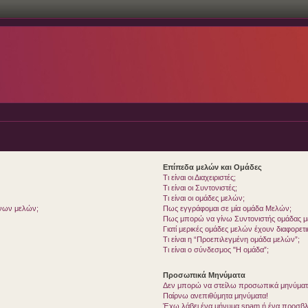
Επίπεδα μελών και Ομάδες
Τι είναι οι Διαχειριστές;
Τι είναι οι Συντονιστές;
Τι είναι οι ομάδες μελών;
ένων μελών;
Πως εγγράφομαι σε μία ομάδα Μελών;
Πως μπορώ να γίνω Συντονιστής ομάδας 
Γιατί μερικές ομάδες μελών έχουν διαφορετ
Τι είναι η “Προεπιλεγμένη ομάδα μελών”;
Τι είναι ο σύνδεσμος "Η ομάδα”;
Προσωπικά Μηνύματα
Δεν μπορώ να στείλω προσωπικά μηνύματ
Παίρνω ανεπιθύμητα μηνύματα!
Έχω λάβει ένα μήνυμα spam ή ένα προσβλη