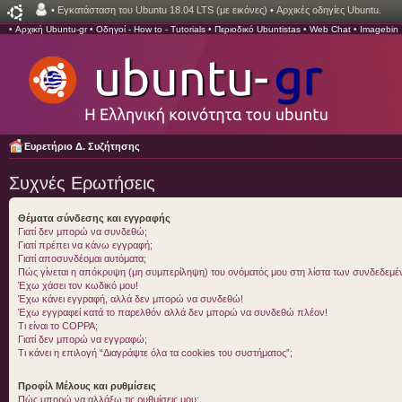
•
Εγκατάσταση του Ubuntu 18.04 LTS (με εικόνες)
•
Αρχικές οδηγίες Ubuntu.
•
Αρχική Ubuntu-gr
•
Οδηγοί - How to - Tutorials
•
Περιοδικό Ubuntistas
•
Web Chat
•
Imagebin
Ευρετήριο Δ. Συζήτησης
Συχνές Ερωτήσεις
Θέματα σύνδεσης και εγγραφής
Γιατί δεν μπορώ να συνδεθώ;
Γιατί πρέπει να κάνω εγγραφή;
Γιατί αποσυνδέομαι αυτόματα;
Πώς γίνεται η απόκρυψη (μη συμπερίληψη) του ονόματός μου στη λίστα των συνδεδεμ
Έχω χάσει τον κωδικό μου!
Έχω κάνει εγγραφή, αλλά δεν μπορώ να συνδεθώ!
Έχω εγγραφεί κατά το παρελθόν αλλά δεν μπορώ να συνδεθώ πλέον!
Τι είναι το COPPA;
Γιατί δεν μπορώ να εγγραφώ;
Τι κάνει η επιλογή “Διαγράψτε όλα τα cookies του συστήματος”;
Προφίλ Μέλους και ρυθμίσεις
Πώς μπορώ να αλλάξω τις ρυθμίσεις μου;