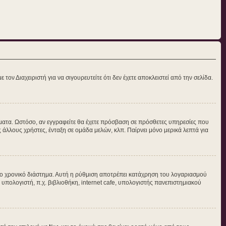
τον Διαχειριστή για να σιγουρευτείτε ότι δεν έχετε αποκλειστεί από την σελίδα.
νύματα. Ωστόσο, αν εγγραφείτε θα έχετε πρόσβαση σε πρόσθετες υπηρεσίες που
άλλους χρήστες, ένταξη σε ομάδα μελών, κλπ. Παίρνει μόνο μερικά λεπτά για
ο χρονικό διάστημα. Αυτή η ρύθμιση αποτρέπει κατάχρηση του λογαριασμού
 υπολογιστή, π.χ. βιβλιοθήκη, internet cafe, υπολογιστής πανεπιστημιακού