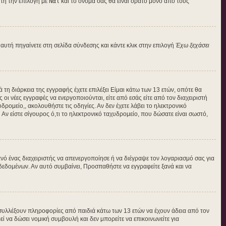
τή την επιλογή με
Ναι
και το όνομά σας θα είναι ορατό μόνο από τους
αυτή πηγαίνετε στη σελίδα σύνδεσης και κάντε κλικ στην επιλογή
Έχω ξεχάσει
 τη διάρκεια της εγγραφής έχετε επιλέξει Είμαι κάτω των 13 ετών, οπότε θα
οι νέες εγγραφές να ενεργοποιούνται, είτε από εσάς είτε από τον διαχειριστή
ρομείο,, ακολουθήστε τις οδηγίες. Αν δεν έχετε λάβει το ηλεκτρονικό
Αν είστε σίγουρος ό,τι το ηλεκτρονικό ταχυδρομείο, που δώσατε είναι σωστό,
νό ένας διαχειριστής να απενεργοποίησε ή να διέγραψε τον λογαριασμό σας για
εδομένων. Αν αυτό συμβαίνει, Προσπαθήστε να εγγραφείτε ξανά και να
 συλλέξουν πληροφορίες από παιδιά κάτω των 13 ετών να έχουν άδεια από τον
να δώσει νομική συμβουλή και δεν μπορείτε να επικοινωνείτε για