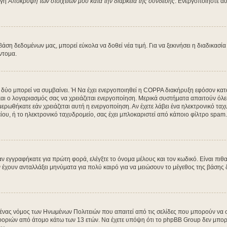
ογή
Απόκρυψη των στοιχείων μου κατά την διάρκεια της σύνδεσης
. Ενεργοποιήστε αυ
η δεδομένων μας, μπορεί εύκολα να δοθεί νέα τιμή. Για να ξεκινήσει η διαδικασία 
ύντομα.
α δύο μπορεί να συμβαίνει. Ή Να έχει ενεργοποιηθεί η COPPA διακήρυξη εφόσον κατά
 και ο λογαριασμός σας να χρειάζεται ενεργοποίηση. Μερικά συστήματα απαιτούν όλες 
ρωθήκατε εάν χρειάζεται αυτή η ενεργοποίηση. Αν έχετε λάβει ένα ηλεκτρονικό ταχυδ
ου, ή το ηλεκτρονικό ταχυδρομείο, σας έχει μπλοκαριστεί από κάποιο φίλτρο spam. 
 εγγραφήκατε για πρώτη φορά, ελέγξτε το όνομα μέλους και τον κωδικό. Είναι πιθα
χουν ανταλλάξει μηνύματα για πολύ καιρό για να μειώσουν το μέγεθος της βάσης δ
ι ένας νόμος των Ηνωμένων Πολιτειών που απαιτεί από τις σελίδες που μπορούν να
ριών από άτομο κάτω των 13 ετών. Να έχετε υπόψη ότι το phpBB Group δεν μπορεί 