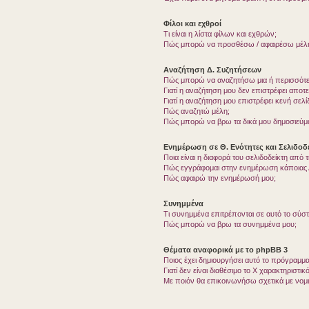
Φίλοι και εχθροί
Τι είναι η λίστα φίλων και εχθρών;
Πώς μπορώ να προσθέσω / αφαιρέσω μέλη 
Αναζήτηση Δ. Συζητήσεων
Πώς μπορώ να αναζητήσω μια ή περισσότερ
Γιατί η αναζήτηση μου δεν επιστρέφει αποτ
Γιατί η αναζήτηση μου επιστρέφει κενή σελί
Πώς αναζητώ μέλη;
Πώς μπορώ να βρω τα δικά μου δημοσιεύμα
Ενημέρωση σε Θ. Ενότητες και Σελιδοδε
Ποια είναι η διαφορά του σελιδοδείκτη από
Πώς εγγράφομαι στην ενημέρωση κάποιας Δ
Πώς αφαιρώ την ενημέρωσή μου;
Συνημμένα
Τι συνημμένα επιτρέπονται σε αυτό το σύσ
Πώς μπορώ να βρω τα συνημμένα μου;
Θέματα αναφορικά με το phpBB 3
Ποιος έχει δημιουργήσει αυτό το πρόγραμμα
Γιατί δεν είναι διαθέσιμο το Χ χαρακτηριστικό
Με ποιόν θα επικοινωνήσω σχετικά με νομ