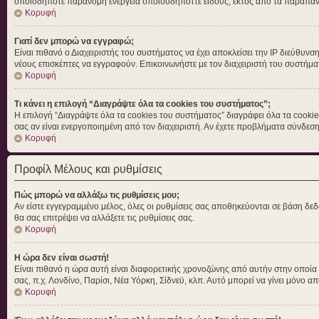
οποιοδήποτε παράνομη ενέργεια οποιουδήποττε είδους, εκτός από τα παραπά
Κορυφή
Γιατί δεν μπορώ να εγγραφώ;
Είναι πιθανό ο Διαχειριστής του συστήματος να έχει αποκλείσει την IP διεύθυνσ
νέους επισκέπτες να εγγραφούν. Επικοινωνήστε με τον διαχειριστή του συστήμα
Κορυφή
Τι κάνει η επιλογή “Διαγράψτε όλα τα cookies του συστήματος”;
Η επιλογή “Διαγράψτε όλα τα cookies του συστήματος” διαγράφει όλα τα cookie
σας αν είναι ενεργοποιημένη από τον διαχειριστή. Αν έχετε προβλήματα σύνδε
Κορυφή
Προφίλ Μέλους και ρυθμίσεις
Πώς μπορώ να αλλάξω τις ρυθμίσεις μου;
Αν είστε εγγεγραμμένο μέλος, όλες οι ρυθμίσεις σας αποθηκεύονται σε βάση δεδ
θα σας επιτρέψει να αλλάξετε τις ρυθμίσεις σας.
Κορυφή
Η ώρα δεν είναι σωστή!
Είναι πιθανό η ώρα αυτή είναι διαφορετικής χρονοζώνης από αυτήν στην οποία βρ
σας, π.χ. Λονδίνο, Παρίσι, Νέα Υόρκη, Σίδνεϋ, κλπ. Αυτό μπορεί να γίνει μόνο απ
Κορυφή