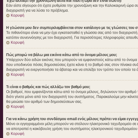
Έχω αλλάξει την χρονοζώνη αλλά και πάλι η ώρα δεν είναι σωστή!
Εάν είστε σίγουροι ότι έχετε ρυθμίσει την χρονοζώνη και την Καλοκαιρινή ώρα 
διαχειριστή για να λύσει το πρόβλημα.
Κορυφή
Η γλώσσα μου δεν συμπεριλαμβάνεται στον κατάλογο με τις γλώσσες του σ
Το πιθανότερο είναι να μην έχει εγκατασταθεί η γλώσσα σας από τον διαχειριστή
κατόπιν συνεννόησης με τον διαχειριστή. Για περισσότερες πληροφορίες απευθυ
Κορυφή
Πώς μπορώ να βάλω μια εικόνα κάτω από το όνομα μέλους μου;
Υπάρχουν δύο ειδών εικόνες που μπορούν να εμφανιστούς κάτω από το όνομα χρή
που υποδικνύει πόσες δημοσιεύσεις έχετε κάνει ή το βαθμό σας στον πίνακα συζ
διαχειριστή να ενεργοποιήσει τα άβαταρ και να επιλέξει τον τρόπο τον οποίο τα 
Κορυφή
Τι είναι ο βαθμός και πώς αλλάζω τον βαθμό μου;
Οι βαθμοί, που εμφανίζονται κάτω από το όνομα μέλους, δηλώνουν τον αριθμό των 
διότι γίνετε μόνο από τον διαχειριστή του συστήματος. Παρακαλούμε μην κάνετε
θα μειώσει τον αριθμό των δημοσιεύσεων σας.
Κορυφή
Για να κάνω χρήση του συνδέσμου email ενός μέλους πρέπει να είμαι εγγεγ
Μόνο οι εγγεγραμμένοι μέλη μπορούν να στείλουν ηλεκτρονικό ταχυδρομείο σε ά
να αποτραπεί η κακόβουλη χρήση του συστήματος ηλεκτρονικού ταχυδρομείου
Κορυφή