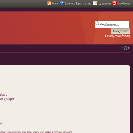
Rss
Συχνές Ερωτήσεις
Εγγραφή
Σύνδεση
Ειδική αναζήτηση
μελών;
ικό χρώμα;
α!
τικό ηλεκτρονικό ταχυδρομείο από κάποιο μέλος!