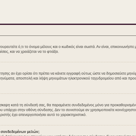
ευτείτε ό,τι το όνομα μέλους και ο κωδικός είναι σωστά. Αν είναι, επικοινωνήστε με 
εις, και να χρειάζεται να το φτιάξει.
ζήτησης αν έχει ορίσει ότι πρέπει να κάνετε εγγραφή ούτως ώστε να δημοσιεύετε μη
ά μηνύματα, αποστολή και λήψη μηνυμάτων ηλεκτρονικού ταχυδρομείου από και προς 
ίσκεψη
κατά τη σύνδεσή σας, θα παραμένετε συνδεδεμένος μόνο για προκαθορισμέν
ου υπάρχει στην οθόνη σύνδεσης. Δεν το συνιστούμε αν χρησιμοποιείτε κοινόχρηστο
ειριστής έχει απενεργοποιήσει αυτό το χαρακτηριστικό.
ν συνδεδεμένων μελών;