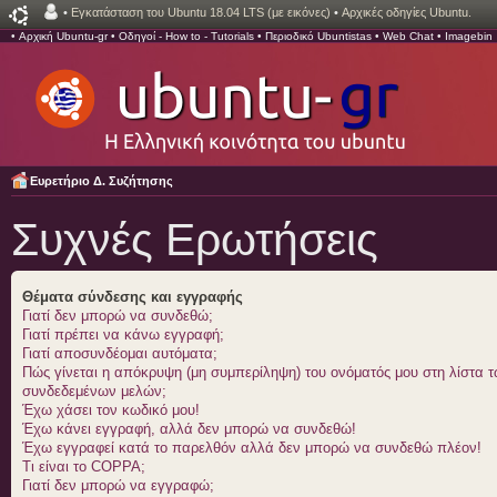
•
Εγκατάσταση του Ubuntu 18.04 LTS (με εικόνες)
•
Αρχικές οδηγίες Ubuntu.
•
Αρχική Ubuntu-gr
•
Οδηγοί - How to - Tutorials
•
Περιοδικό Ubuntistas
•
Web Chat
•
Imagebin
Ευρετήριο Δ. Συζήτησης
Συχνές Ερωτήσεις
Θέματα σύνδεσης και εγγραφής
Γιατί δεν μπορώ να συνδεθώ;
Γιατί πρέπει να κάνω εγγραφή;
Γιατί αποσυνδέομαι αυτόματα;
Πώς γίνεται η απόκρυψη (μη συμπερίληψη) του ονόματός μου στη λίστα 
συνδεδεμένων μελών;
Έχω χάσει τον κωδικό μου!
Έχω κάνει εγγραφή, αλλά δεν μπορώ να συνδεθώ!
Έχω εγγραφεί κατά το παρελθόν αλλά δεν μπορώ να συνδεθώ πλέον!
Τι είναι το COPPA;
Γιατί δεν μπορώ να εγγραφώ;