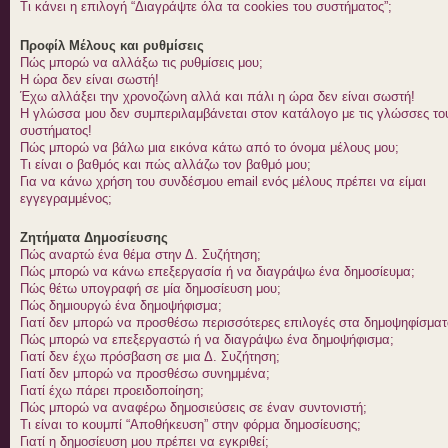
Τι κάνει η επιλογή “Διαγράψτε όλα τα cookies του συστήματος”;
Προφίλ Μέλους και ρυθμίσεις
Πώς μπορώ να αλλάξω τις ρυθμίσεις μου;
Η ώρα δεν είναι σωστή!
Έχω αλλάξει την χρονοζώνη αλλά και πάλι η ώρα δεν είναι σωστή!
Η γλώσσα μου δεν συμπεριλαμβάνεται στον κατάλογο με τις γλώσσες το
συστήματος!
Πώς μπορώ να βάλω μια εικόνα κάτω από το όνομα μέλους μου;
Τι είναι ο βαθμός και πώς αλλάζω τον βαθμό μου;
Για να κάνω χρήση του συνδέσμου email ενός μέλους πρέπει να είμαι
εγγεγραμμένος;
Ζητήματα Δημοσίευσης
Πώς αναρτώ ένα θέμα στην Δ. Συζήτηση;
Πώς μπορώ να κάνω επεξεργασία ή να διαγράψω ένα δημοσίευμα;
Πώς θέτω υπογραφή σε μία δημοσίευση μου;
Πώς δημιουργώ ένα δημοψήφισμα;
Γιατί δεν μπορώ να προσθέσω περισσότερες επιλογές στα δημοψηφίσματ
Πώς μπορώ να επεξεργαστώ ή να διαγράψω ένα δημοψήφισμα;
Γιατί δεν έχω πρόσβαση σε μια Δ. Συζήτηση;
Γιατί δεν μπορώ να προσθέσω συνημμένα;
Γιατί έχω πάρει προειδοποίηση;
Πώς μπορώ να αναφέρω δημοσιεύσεις σε έναν συντονιστή;
Τι είναι το κουμπί “Αποθήκευση” στην φόρμα δημοσίευσης;
Γιατί η δημοσίευση μου πρέπει να εγκριθεί;