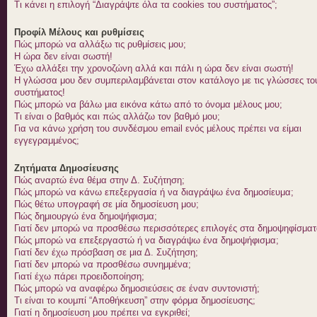
Τι κάνει η επιλογή “Διαγράψτε όλα τα cookies του συστήματος”;
Προφίλ Μέλους και ρυθμίσεις
Πώς μπορώ να αλλάξω τις ρυθμίσεις μου;
Η ώρα δεν είναι σωστή!
Έχω αλλάξει την χρονοζώνη αλλά και πάλι η ώρα δεν είναι σωστή!
Η γλώσσα μου δεν συμπεριλαμβάνεται στον κατάλογο με τις γλώσσες το
συστήματος!
Πώς μπορώ να βάλω μια εικόνα κάτω από το όνομα μέλους μου;
Τι είναι ο βαθμός και πώς αλλάζω τον βαθμό μου;
Για να κάνω χρήση του συνδέσμου email ενός μέλους πρέπει να είμαι
εγγεγραμμένος;
Ζητήματα Δημοσίευσης
Πώς αναρτώ ένα θέμα στην Δ. Συζήτηση;
Πώς μπορώ να κάνω επεξεργασία ή να διαγράψω ένα δημοσίευμα;
Πώς θέτω υπογραφή σε μία δημοσίευση μου;
Πώς δημιουργώ ένα δημοψήφισμα;
Γιατί δεν μπορώ να προσθέσω περισσότερες επιλογές στα δημοψηφίσματ
Πώς μπορώ να επεξεργαστώ ή να διαγράψω ένα δημοψήφισμα;
Γιατί δεν έχω πρόσβαση σε μια Δ. Συζήτηση;
Γιατί δεν μπορώ να προσθέσω συνημμένα;
Γιατί έχω πάρει προειδοποίηση;
Πώς μπορώ να αναφέρω δημοσιεύσεις σε έναν συντονιστή;
Τι είναι το κουμπί “Αποθήκευση” στην φόρμα δημοσίευσης;
Γιατί η δημοσίευση μου πρέπει να εγκριθεί;