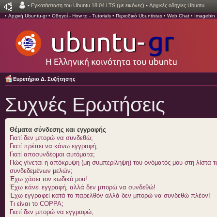
•
Εγκατάσταση του Ubuntu 18.04 LTS (με εικόνες)
•
Αρχικές οδηγίες Ubuntu.
•
Αρχική Ubuntu-gr
•
Οδηγοί - How to - Tutorials
•
Περιοδικό Ubuntistas
•
Web Chat
•
Imagebin
Ευρετήριο Δ. Συζήτησης
Συχνές Ερωτήσεις
Θέματα σύνδεσης και εγγραφής
Γιατί δεν μπορώ να συνδεθώ;
Γιατί πρέπει να κάνω εγγραφή;
Γιατί αποσυνδέομαι αυτόματα;
Πώς γίνεται η απόκρυψη (μη συμπερίληψη) του ονόματός μου στη λίστα 
συνδεδεμένων μελών;
Έχω χάσει τον κωδικό μου!
Έχω κάνει εγγραφή, αλλά δεν μπορώ να συνδεθώ!
Έχω εγγραφεί κατά το παρελθόν αλλά δεν μπορώ να συνδεθώ πλέον!
Τι είναι το COPPA;
Γιατί δεν μπορώ να εγγραφώ;