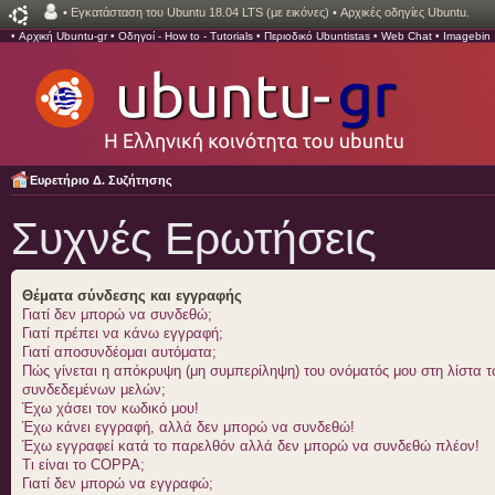
•
Εγκατάσταση του Ubuntu 18.04 LTS (με εικόνες)
•
Αρχικές οδηγίες Ubuntu.
•
Αρχική Ubuntu-gr
•
Οδηγοί - How to - Tutorials
•
Περιοδικό Ubuntistas
•
Web Chat
•
Imagebin
Ευρετήριο Δ. Συζήτησης
Συχνές Ερωτήσεις
Θέματα σύνδεσης και εγγραφής
Γιατί δεν μπορώ να συνδεθώ;
Γιατί πρέπει να κάνω εγγραφή;
Γιατί αποσυνδέομαι αυτόματα;
Πώς γίνεται η απόκρυψη (μη συμπερίληψη) του ονόματός μου στη λίστα 
συνδεδεμένων μελών;
Έχω χάσει τον κωδικό μου!
Έχω κάνει εγγραφή, αλλά δεν μπορώ να συνδεθώ!
Έχω εγγραφεί κατά το παρελθόν αλλά δεν μπορώ να συνδεθώ πλέον!
Τι είναι το COPPA;
Γιατί δεν μπορώ να εγγραφώ;