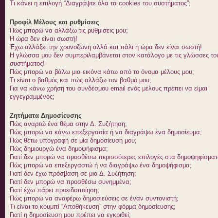
Τι κάνει η επιλογή “Διαγράψτε όλα τα cookies του συστήματος”;
Προφίλ Μέλους και ρυθμίσεις
Πώς μπορώ να αλλάξω τις ρυθμίσεις μου;
Η ώρα δεν είναι σωστή!
Έχω αλλάξει την χρονοζώνη αλλά και πάλι η ώρα δεν είναι σωστή!
Η γλώσσα μου δεν συμπεριλαμβάνεται στον κατάλογο με τις γλώσσες το
συστήματος!
Πώς μπορώ να βάλω μια εικόνα κάτω από το όνομα μέλους μου;
Τι είναι ο βαθμός και πώς αλλάζω τον βαθμό μου;
Για να κάνω χρήση του συνδέσμου email ενός μέλους πρέπει να είμαι
εγγεγραμμένος;
Ζητήματα Δημοσίευσης
Πώς αναρτώ ένα θέμα στην Δ. Συζήτηση;
Πώς μπορώ να κάνω επεξεργασία ή να διαγράψω ένα δημοσίευμα;
Πώς θέτω υπογραφή σε μία δημοσίευση μου;
Πώς δημιουργώ ένα δημοψήφισμα;
Γιατί δεν μπορώ να προσθέσω περισσότερες επιλογές στα δημοψηφίσματ
Πώς μπορώ να επεξεργαστώ ή να διαγράψω ένα δημοψήφισμα;
Γιατί δεν έχω πρόσβαση σε μια Δ. Συζήτηση;
Γιατί δεν μπορώ να προσθέσω συνημμένα;
Γιατί έχω πάρει προειδοποίηση;
Πώς μπορώ να αναφέρω δημοσιεύσεις σε έναν συντονιστή;
Τι είναι το κουμπί “Αποθήκευση” στην φόρμα δημοσίευσης;
Γιατί η δημοσίευση μου πρέπει να εγκριθεί;