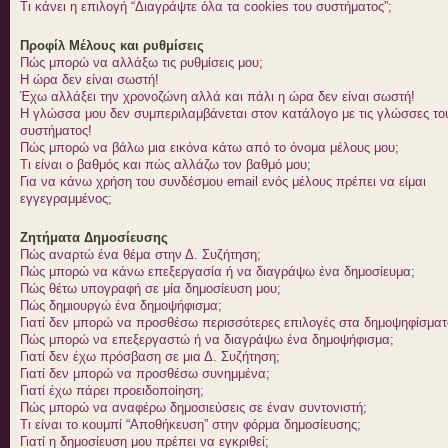
Τι κάνει η επιλογή “Διαγράψτε όλα τα cookies του συστήματος”;
Προφίλ Μέλους και ρυθμίσεις
Πώς μπορώ να αλλάξω τις ρυθμίσεις μου;
Η ώρα δεν είναι σωστή!
Έχω αλλάξει την χρονοζώνη αλλά και πάλι η ώρα δεν είναι σωστή!
Η γλώσσα μου δεν συμπεριλαμβάνεται στον κατάλογο με τις γλώσσες το
συστήματος!
Πώς μπορώ να βάλω μια εικόνα κάτω από το όνομα μέλους μου;
Τι είναι ο βαθμός και πώς αλλάζω τον βαθμό μου;
Για να κάνω χρήση του συνδέσμου email ενός μέλους πρέπει να είμαι
εγγεγραμμένος;
Ζητήματα Δημοσίευσης
Πώς αναρτώ ένα θέμα στην Δ. Συζήτηση;
Πώς μπορώ να κάνω επεξεργασία ή να διαγράψω ένα δημοσίευμα;
Πώς θέτω υπογραφή σε μία δημοσίευση μου;
Πώς δημιουργώ ένα δημοψήφισμα;
Γιατί δεν μπορώ να προσθέσω περισσότερες επιλογές στα δημοψηφίσματ
Πώς μπορώ να επεξεργαστώ ή να διαγράψω ένα δημοψήφισμα;
Γιατί δεν έχω πρόσβαση σε μια Δ. Συζήτηση;
Γιατί δεν μπορώ να προσθέσω συνημμένα;
Γιατί έχω πάρει προειδοποίηση;
Πώς μπορώ να αναφέρω δημοσιεύσεις σε έναν συντονιστή;
Τι είναι το κουμπί “Αποθήκευση” στην φόρμα δημοσίευσης;
Γιατί η δημοσίευση μου πρέπει να εγκριθεί;