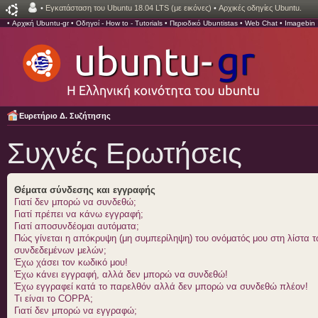
•
Εγκατάσταση του Ubuntu 18.04 LTS (με εικόνες)
•
Αρχικές οδηγίες Ubuntu.
•
Αρχική Ubuntu-gr
•
Οδηγοί - How to - Tutorials
•
Περιοδικό Ubuntistas
•
Web Chat
•
Imagebin
Ευρετήριο Δ. Συζήτησης
Συχνές Ερωτήσεις
Θέματα σύνδεσης και εγγραφής
Γιατί δεν μπορώ να συνδεθώ;
Γιατί πρέπει να κάνω εγγραφή;
Γιατί αποσυνδέομαι αυτόματα;
Πώς γίνεται η απόκρυψη (μη συμπερίληψη) του ονόματός μου στη λίστα 
συνδεδεμένων μελών;
Έχω χάσει τον κωδικό μου!
Έχω κάνει εγγραφή, αλλά δεν μπορώ να συνδεθώ!
Έχω εγγραφεί κατά το παρελθόν αλλά δεν μπορώ να συνδεθώ πλέον!
Τι είναι το COPPA;
Γιατί δεν μπορώ να εγγραφώ;