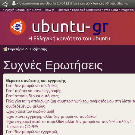
•
Εγκατάσταση του Ubuntu 18.04 LTS (με εικόνες)
•
Αρχικές οδηγίες Ubuntu.
•
Αρχική Ubuntu-gr
•
Οδηγοί - How to - Tutorials
•
Περιοδικό Ubuntistas
•
Web Chat
•
Imagebin
Ευρετήριο Δ. Συζήτησης
Συχνές Ερωτήσεις
Θέματα σύνδεσης και εγγραφής
Γιατί δεν μπορώ να συνδεθώ;
Γιατί πρέπει να κάνω εγγραφή;
Γιατί αποσυνδέομαι αυτόματα;
Πώς γίνεται η απόκρυψη (μη συμπερίληψη) του ονόματός μου στη λίστα 
συνδεδεμένων μελών;
Έχω χάσει τον κωδικό μου!
Έχω κάνει εγγραφή, αλλά δεν μπορώ να συνδεθώ!
Έχω εγγραφεί κατά το παρελθόν αλλά δεν μπορώ να συνδεθώ πλέον!
Τι είναι το COPPA;
Γιατί δεν μπορώ να εγγραφώ;