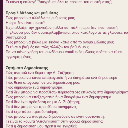
Τι κάνει η επιλογή “Διαγράψτε όλα τα cookies του συστήματος”;
Προφίλ Μέλους και ρυθμίσεις
Πώς μπορώ να αλλάξω τις ρυθμίσεις μου;
Η ώρα δεν είναι σωστή!
Έχω αλλάξει την χρονοζώνη αλλά και πάλι η ώρα δεν είναι σωστή!
Η γλώσσα μου δεν συμπεριλαμβάνεται στον κατάλογο με τις γλώσσες το
συστήματος!
Πώς μπορώ να βάλω μια εικόνα κάτω από το όνομα μέλους μου;
Τι είναι ο βαθμός και πώς αλλάζω τον βαθμό μου;
Για να κάνω χρήση του συνδέσμου email ενός μέλους πρέπει να είμαι
εγγεγραμμένος;
Ζητήματα Δημοσίευσης
Πώς αναρτώ ένα θέμα στην Δ. Συζήτηση;
Πώς μπορώ να κάνω επεξεργασία ή να διαγράψω ένα δημοσίευμα;
Πώς θέτω υπογραφή σε μία δημοσίευση μου;
Πώς δημιουργώ ένα δημοψήφισμα;
Γιατί δεν μπορώ να προσθέσω περισσότερες επιλογές στα δημοψηφίσματ
Πώς μπορώ να επεξεργαστώ ή να διαγράψω ένα δημοψήφισμα;
Γιατί δεν έχω πρόσβαση σε μια Δ. Συζήτηση;
Γιατί δεν μπορώ να προσθέσω συνημμένα;
Γιατί έχω πάρει προειδοποίηση;
Πώς μπορώ να αναφέρω δημοσιεύσεις σε έναν συντονιστή;
Τι είναι το κουμπί “Αποθήκευση” στην φόρμα δημοσίευσης;
Γιατί η δημοσίευση μου πρέπει να εγκριθεί;