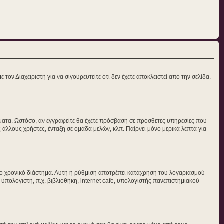
τον Διαχειριστή για να σιγουρευτείτε ότι δεν έχετε αποκλειστεί από την σελίδα.
νύματα. Ωστόσο, αν εγγραφείτε θα έχετε πρόσβαση σε πρόσθετες υπηρεσίες που
άλλους χρήστες, ένταξη σε ομάδα μελών, κλπ. Παίρνει μόνο μερικά λεπτά για
ο χρονικό διάστημα. Αυτή η ρύθμιση αποτρέπει κατάχρηση του λογαριασμού
 υπολογιστή, π.χ. βιβλιοθήκη, internet cafe, υπολογιστής πανεπιστημιακού