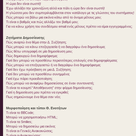
Η ώρα δεν είναι σωστή!
Έχω αλλάξει την χρονοζώνη αλλά και πάλι η ώρα δεν είναι σωστή!
Η γλώσσα μου δεν συμπεριλαμβάνεται στον κατάλογο με τις γλώσσες του συστήματος!
Πώς μπορώ να βάλω μια εικόνα κάτω από το όνομα μέλους μου;
Τι είναι ο βαθμός και πώς αλλάζω τον βαθμό μου;
Για να κάνω χρήση του συνδέσμου email ενός μέλους πρέπει να είμαι εγγεγραμμένος;
Ζητήματα Δημοσίευσης
Πώς αναρτώ ένα θέμα στην Δ. Συζήτηση;
Πώς μπορώ να κάνω επεξεργασία ή να διαγράψω ένα δημοσίευμα;
Πώς θέτω υπογραφή σε μία δημοσίευση μου;
Πώς δημιουργώ ένα δημοψήφισμα;
Γιατί δεν μπορώ να προσθέσω περισσότερες επιλογές στα δημοψηφίσματα;
Πώς μπορώ να επεξεργαστώ ή να διαγράψω ένα δημοψήφισμα;
Γιατί δεν έχω πρόσβαση σε μια Δ. Συζήτηση;
Γιατί δεν μπορώ να προσθέσω συνημμένα;
Γιατί έχω πάρει προειδοποίηση;
Πώς μπορώ να αναφέρω δημοσιεύσεις σε έναν συντονιστή;
Τι είναι το κουμπί “Αποθήκευση” στην φόρμα δημοσίευσης;
Γιατί η δημοσίευση μου πρέπει να εγκριθεί;
Πως σημειώνουμε ένα θέμα σαν νέο;
Μορφοποίηση και τύποι Θ. Ενοτήτων
Τι είναι το BBCode;
Μπορώ να χρησιμοποιήσω HTML;
Τι είναι τα Smilies;
Μπορώ να δημοσιεύω μια εικόνα;
Τι είναι οι Γενικές Ανακοινώσεις;
Τι είναι οι Ανακοινώσεις;