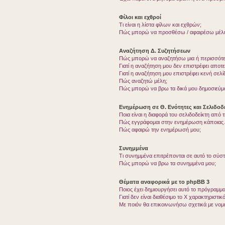
Φίλοι και εχθροί
Τι είναι η λίστα φίλων και εχθρών;
Πώς μπορώ να προσθέσω / αφαιρέσω μέλη 
Αναζήτηση Δ. Συζητήσεων
Πώς μπορώ να αναζητήσω μια ή περισσότερ
Γιατί η αναζήτηση μου δεν επιστρέφει αποτ
Γιατί η αναζήτηση μου επιστρέφει κενή σελί
Πώς αναζητώ μέλη;
Πώς μπορώ να βρω τα δικά μου δημοσιεύμα
Ενημέρωση σε Θ. Ενότητες και Σελιδοδε
Ποια είναι η διαφορά του σελιδοδείκτη από
Πώς εγγράφομαι στην ενημέρωση κάποιας Δ
Πώς αφαιρώ την ενημέρωσή μου;
Συνημμένα
Τι συνημμένα επιτρέπονται σε αυτό το σύσ
Πώς μπορώ να βρω τα συνημμένα μου;
Θέματα αναφορικά με το phpBB 3
Ποιος έχει δημιουργήσει αυτό το πρόγραμμα
Γιατί δεν είναι διαθέσιμο το Χ χαρακτηριστικό
Με ποιόν θα επικοινωνήσω σχετικά με νομ