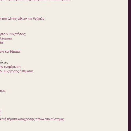
στις λίστες Φίλων και Εχθρών;
ες Δ. Συζητήσεις;
ελέσματα;
δα!;
τα και θέματα;
ίκτες
 την ενημέρωση;
. Συζήτησης ή θέματος;
τημα;
;
;
ικά ή θέματα κατάχρησης πάνω στο σύστημα;