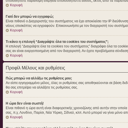
οποιοδήποτε παράνομη ενέργεια οποιουδήποττε είδους, εκτός από τα παραπά
Κορυφή
Γιατί δεν μπορώ να εγγραφώ;
Είναι πιθανό ο Διαχειριστής του συστήματος να έχει αποκλείσει την IP διεύθυνσ
νέους επισκέπτες να εγγραφούν. Επικοινωνήστε με τον διαχειριστή του συστήμα
Κορυφή
Τι κάνει η επιλογή “Διαγράψτε όλα τα cookies του συστήματος”;
Η επιλογή “Διαγράψτε όλα τα cookies του συστήματος” διαγράφει όλα τα cookie
σας αν είναι ενεργοποιημένη από τον διαχειριστή. Αν έχετε προβλήματα σύνδε
Κορυφή
Προφίλ Μέλους και ρυθμίσεις
Πώς μπορώ να αλλάξω τις ρυθμίσεις μου;
Αν είστε εγγεγραμμένο μέλος, όλες οι ρυθμίσεις σας αποθηκεύονται σε βάση δεδ
θα σας επιτρέψει να αλλάξετε τις ρυθμίσεις σας.
Κορυφή
Η ώρα δεν είναι σωστή!
Είναι πιθανό η ώρα αυτή είναι διαφορετικής χρονοζώνης από αυτήν στην οποία βρ
σας, π.χ. Λονδίνο, Παρίσι, Νέα Υόρκη, Σίδνεϋ, κλπ. Αυτό μπορεί να γίνει μόνο απ
Κορυφή