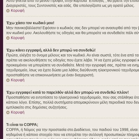
Αυτό γίνεται από το μενού Προφίλ, στην καρτέλα "Επιλογές", θα βρείτε την επιλ
Διαχειριστές, τους Συντονιστές και εσάς. Θα υπολογίζεστε ως μη ορατό μέλος.
Κορυφή
Έχω χάσει τον κωδικό μου!
Μην πανικοβάλλεστε! Εφόσον ο κωδικός σας δεν μπορεί να ανασυρθεί από την βάσ
τον κωδικό μου
. Ακολουθήστε τις οδηγίες και θα μπορείτε να συνδεθείτε πάλι σ
Κορυφή
Έχω κάνει εγγραφή, αλλά δεν μπορώ να συνδεθώ!
Πρώτα, ελέγξτε το όνομα μέλους και τον κωδικό. Αν είναι σωστά, τότε ένα από τ
πρέπει να ακολουθήσετε τις οδηγίες που έχετε λάβει. Ή να έχετε μόλις εγγραφεί
προκειμένου να μπορέσετε να συνδεθείτε. Μετά την εγγραφή σας, πρέπει να ενημε
ταχυδρομείο, ίσως να έχετε δώσει μια λάθος διεύθυνση ηλεκτρονικού ταχυδρομεί
προσπαθήστε να επικοινωνήσετε με έναν διαχειριστή.
Κορυφή
Έχω εγγραφεί κατά το παρελθόν αλλά δεν μπορώ να συνδεθώ πλέον!
Προσπαθήστε να εντοπίσετε το ηλεκτρονικό ταχυδρομείο, που σας στάλθηκε όταν
κάποιο λόγο. Επίσης, πολλά συστήματα απομακρύνουν μέλη περιοδικά που δεν έ
εμπλακείτε στις δημόσιες συζητήσεις.
Κορυφή
Τι είναι το COPPA;
COPPA, ή Νόμος για την προστασία στο Διαδίκτυο, του παιδιού του 1998, είνα
κηδεμόνα ή κάποιο στοιχείο που να επιτρέπει την συλλογή προσωπικών πληροφο