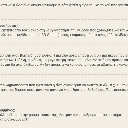
σωστά και η ώρα είναι ακόμα λανθασμένη, τότε φταίει η ώρα του κεντρικού υπολογισ
υστήματος!
. Ζητείστε από τον διαχειριστή να εγκαταστήσει την γλώσσα που χρειάζεστε, και εά
νθείτε στις σελίδες του phpBB Group (υπάρχει παραπομπή στο τέλος κάθε σελίδας)
στη όταν βλέπει δημοσιεύσεις. Η μία από αυτές μπορεί να είναι μία εικόνα που συ
ητήσεων. Η άλλη, συνήθως μια μεγαλύτερη εικόνα, που είναι γνωστή σαν άβαταρ και 
άβαταρ θα είναι διαθέσιμα. Αν δεν μπορείτε να χρησιμοποιήσετε τα άβαταρ, επικοινων
δημοσιεύσεων που έχετε κάνει ή είναι αναγνωριστικό ειδικών μελών, π.χ. Συντονιστέ
 άσκοπες δημοσιεύσεις μόνο και μόνο για να αυξήσετε το βαθμό σας. Τα περισσότερα
ραμμένος;
λλα μέλη από την φόρμα αποστολής ηλεκτρονικού ταχυδρομείου του συστήματος, και 
 από ανώνυμα μέλη.