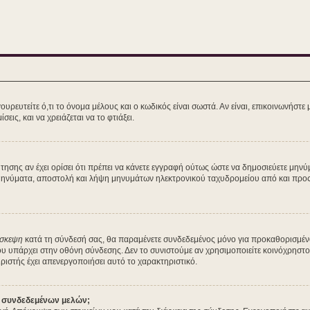
ευτείτε ό,τι το όνομα μέλους και ο κωδικός είναι σωστά. Αν είναι, επικοινωνήστε με 
εις, και να χρειάζεται να το φτιάξει.
ζήτησης αν έχει ορίσει ότι πρέπει να κάνετε εγγραφή ούτως ώστε να δημοσιεύετε μη
ά μηνύματα, αποστολή και λήψη μηνυμάτων ηλεκτρονικού ταχυδρομείου από και προς 
ίσκεψη
κατά τη σύνδεσή σας, θα παραμένετε συνδεδεμένος μόνο για προκαθορισμέν
ου υπάρχει στην οθόνη σύνδεσης. Δεν το συνιστούμε αν χρησιμοποιείτε κοινόχρηστο
ειριστής έχει απενεργοποιήσει αυτό το χαρακτηριστικό.
ν συνδεδεμένων μελών;