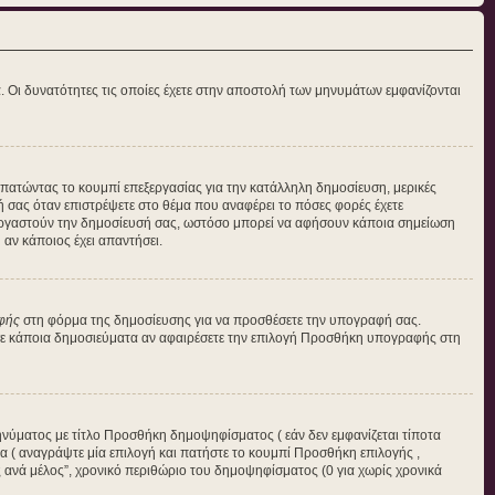
α. Οι δυνατότητες τις οποίες έχετε στην αποστολή των μηνυμάτων εμφανίζονται
η πατώντας το κουμπί επεξεργασίας για την κατάλληλη δημοσίευση, μερικές
ή σας όταν επιστρέψετε στο θέμα που αναφέρει το πόσες φορές έχετε
πεξεργαστούν την δημοσίευσή σας, ωστόσο μπορεί να αφήσουν κάποια σημείωση
αν κάποιος έχει απαντήσει.
φής
στη φόρμα της δημοσίευσης για να προσθέσετε την υπογραφή σας.
 σε κάποια δημοσιεύματα αν αφαιρέσετε την επιλογή Προσθήκη υπογραφής στη
ηνύματος με τίτλο Προσθήκη δημοψηφίσματος ( εάν δεν εμφανίζεται τίποτα
 ( αναγράψτε μία επιλογή και πατήστε το κουμπί Προσθήκη επιλογής ,
ές ανά μέλος”, χρονικό περιθώριο του δημοψηφίσματος (0 για χωρίς χρονικά