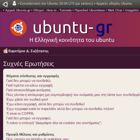
•
Εγκατάσταση του Ubuntu 18.04 LTS (με εικόνες)
•
Αρχικές οδηγίες Ubuntu.
•
Αρχική Ubuntu-gr
•
Οδηγοί - How to - Tutorials
•
Περιοδικό Ubuntistas
•
Web Chat
•
Imagebin
Ευρετήριο Δ. Συζήτησης
Συχνές Ερωτήσεις
Θέματα σύνδεσης και εγγραφής
Γιατί δεν μπορώ να συνδεθώ;
Γιατί πρέπει να κάνω εγγραφή;
Γιατί αποσυνδέομαι αυτόματα;
Πώς γίνεται η απόκρυψη (μη συμπερίληψη) του ονόματός μου στη λίστα των συνδεδεμ
Έχω χάσει τον κωδικό μου!
Έχω κάνει εγγραφή, αλλά δεν μπορώ να συνδεθώ!
Έχω εγγραφεί κατά το παρελθόν αλλά δεν μπορώ να συνδεθώ πλέον!
Τι είναι το COPPA;
Γιατί δεν μπορώ να εγγραφώ;
Τι κάνει η επιλογή “Διαγράψτε όλα τα cookies του συστήματος”;
Προφίλ Μέλους και ρυθμίσεις
Πώς μπορώ να αλλάξω τις ρυθμίσεις μου;