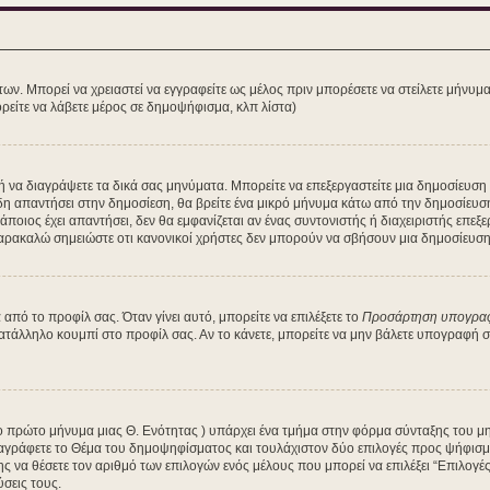
των. Μπορεί να χρειαστεί να εγγραφείτε ως μέλος πριν μπορέσετε να στείλετε μήνυμ
ρείτε να λάβετε μέρος σε δημοψήφισμα, κλπ λίστα)
τε ή να διαγράψετε τα δικά σας μηνύματα. Μπορείτε να επεξεργαστείτε μια δημοσίευσ
δη απαντήσει στην δημοσίεση, θα βρείτε ένα μικρό μήνυμα κάτω από την δημοσίευσ
κάποιος έχει απαντήσει, δεν θα εμφανίζεται αν ένας συντονιστής ή διαχειριστής ε
Παρακαλώ σημειώστε οτι κανονικοί χρήστες δεν μπορούν να σβήσουν μια δημοσίευση 
πό το προφίλ σας. Όταν γίνει αυτό, μπορείτε να επιλέξετε το
Προσάρτηση υπογρα
κατάλληλο κουμπί στο προφίλ σας. Αν το κάνετε, μπορείτε να μην βάλετε υπογραφή
 το πρώτο μήνυμα μιας Θ. Ενότητας ) υπάρχει ένα τμήμα στην φόρμα σύνταξης του μ
αγράφετε το Θέμα του δημοψηφίσματος και τουλάχιστον δύο επιλογές προς ψήφισμα
ης να θέσετε τον αριθμό των επιλογών ενός μέλους που μπορεί να επιλέξει “Επιλογ
ύσεις τους.