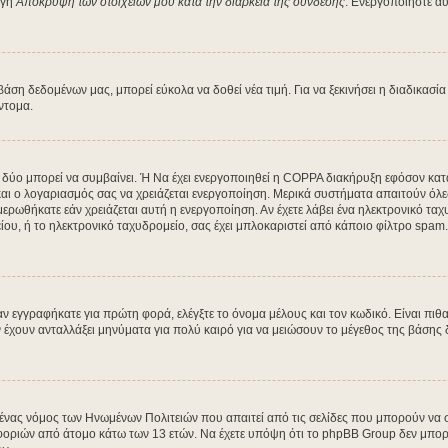
ογή
Απόκρυψη των στοιχείων μου κατά την διάρκεια της σύνδεσης
. Ενεργοποιήστε αυ
η δεδομένων μας, μπορεί εύκολα να δοθεί νέα τιμή. Για να ξεκινήσει η διαδικασία 
ύντομα.
α δύο μπορεί να συμβαίνει. Ή Να έχει ενεργοποιηθεί η COPPA διακήρυξη εφόσον κατά
 και ο λογαριασμός σας να χρειάζεται ενεργοποίηση. Μερικά συστήματα απαιτούν όλες 
ρωθήκατε εάν χρειάζεται αυτή η ενεργοποίηση. Αν έχετε λάβει ένα ηλεκτρονικό ταχυδ
ου, ή το ηλεκτρονικό ταχυδρομείο, σας έχει μπλοκαριστεί από κάποιο φίλτρο spam. 
 εγγραφήκατε για πρώτη φορά, ελέγξτε το όνομα μέλους και τον κωδικό. Είναι πιθα
χουν ανταλλάξει μηνύματα για πολύ καιρό για να μειώσουν το μέγεθος της βάσης δ
ι ένας νόμος των Ηνωμένων Πολιτειών που απαιτεί από τις σελίδες που μπορούν να
ριών από άτομο κάτω των 13 ετών. Να έχετε υπόψη ότι το phpBB Group δεν μπορεί 