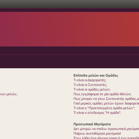
Επίπεδα μελών και Ομάδες
Τι είναι οι Διαχειριστές;
Τι είναι οι Συντονιστές;
Τι είναι οι ομάδες μελών;
ένων μελών;
Πως εγγράφομαι σε μία ομάδα Μελών;
Πως μπορώ να γίνω Συντονιστής ομάδας 
Γιατί μερικές ομάδες μελών έχουν διαφορετ
Τι είναι η “Προεπιλεγμένη ομάδα μελών”;
Τι είναι ο σύνδεσμος "Η ομάδα”;
Προσωπικά Μηνύματα
Δεν μπορώ να στείλω προσωπικά μηνύματ
Παίρνω ανεπιθύμητα μηνύματα!
Έχω λάβει ένα μήνυμα spam ή ένα προσβλη