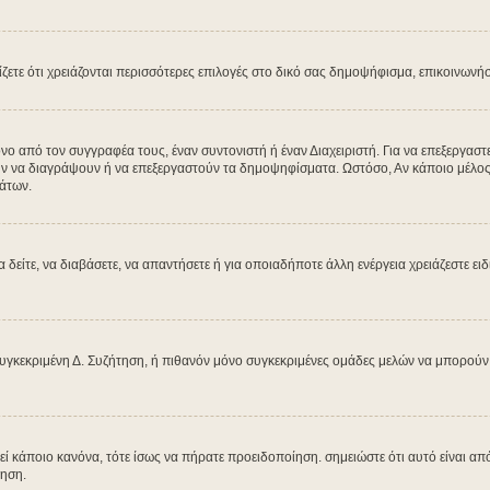
μίζετε ότι χρειάζονται περισσότερες επιλογές στο δικό σας δημοψήφισμα, επικοινωνή
από τον συγγραφέα τους, έναν συντονιστή ή έναν Διαχειριστή. Για να επεξεργαστεί
ύν να διαγράψουν ή να επεξεργαστούν τα δημοψηφίσματα. Ωστόσο, Αν κάποιο μέλος έχ
άτων.
α δείτε, να διαβάσετε, να απαντήσετε ή για οποιαδήποτε άλλη ενέργεια χρειάζεστε ει
υγκεκριμένη Δ. Συζήτηση, ή πιθανόν μόνο συγκεκριμένες ομάδες μελών να μπορούν ν
βεί κάποιο κανόνα, τότε ίσως να πήρατε προειδοποίηση. σημειώστε ότι αυτό είναι από
ίηση.