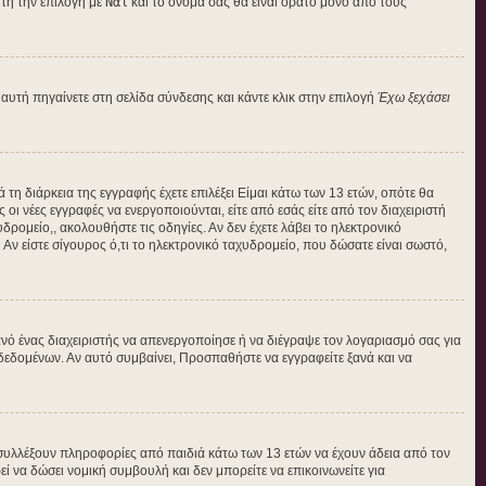
τή την επιλογή με
Ναι
και το όνομά σας θα είναι ορατό μόνο από τους
αυτή πηγαίνετε στη σελίδα σύνδεσης και κάντε κλικ στην επιλογή
Έχω ξεχάσει
 τη διάρκεια της εγγραφής έχετε επιλέξει Είμαι κάτω των 13 ετών, οπότε θα
οι νέες εγγραφές να ενεργοποιούνται, είτε από εσάς είτε από τον διαχειριστή
ρομείο,, ακολουθήστε τις οδηγίες. Αν δεν έχετε λάβει το ηλεκτρονικό
Αν είστε σίγουρος ό,τι το ηλεκτρονικό ταχυδρομείο, που δώσατε είναι σωστό,
νό ένας διαχειριστής να απενεργοποίησε ή να διέγραψε τον λογαριασμό σας για
εδομένων. Αν αυτό συμβαίνει, Προσπαθήστε να εγγραφείτε ξανά και να
 συλλέξουν πληροφορίες από παιδιά κάτω των 13 ετών να έχουν άδεια από τον
να δώσει νομική συμβουλή και δεν μπορείτε να επικοινωνείτε για