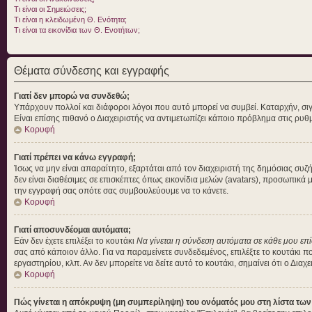
Τι είναι οι Σημειώσεις;
Τι είναι η κλειδωμένη Θ. Ενότητα;
Τι είναι τα εικονίδια των Θ. Ενοτήτων;
Θέματα σύνδεσης και εγγραφής
Γιατί δεν μπορώ να συνδεθώ;
Υπάρχουν πολλοί και διάφοροι λόγοι που αυτό μπορεί να συμβεί. Καταρχήν, σιγουρ
Είναι επίσης πιθανό ο Διαχειριστής να αντιμετωπίζει κάποιο πρόβλημα στις ρυθμίσ
Κορυφή
Γιατί πρέπει να κάνω εγγραφή;
Ίσως να μην είναι απαραίτητο, εξαρτάται από τον διαχειριστή της δημόσιας συ
δεν είναι διαθέσιμες σε επισκέπτες όπως εικονίδια μελών (avatars), προσωπικ
την εγγραφή σας οπότε σας συμβουλεύουμε να το κάνετε.
Κορυφή
Γιατί αποσυνδέομαι αυτόματα;
Εάν δεν έχετε επιλέξει το κουτάκι
Να γίνεται η σύνδεση αυτόματα σε κάθε μου επ
σας από κάποιον άλλο. Για να παραμείνετε συνδεδεμένος, επιλέξτε το κουτάκι π
εργαστηρίου, κλπ. Αν δεν μπορείτε να δείτε αυτό το κουτάκι, σημαίνει ότι ο Διαχ
Κορυφή
Πώς γίνεται η απόκρυψη (μη συμπερίληψη) του ονόματός μου στη λίστα τω