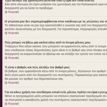
Έχω αλλάξει την χρονοζώνη αλλά και πάλι η ώρα δεν είναι σωστή!
Εάν είστε σίγουροι ότι έχετε ρυθμίσει την χρονοζώνη και την Καλοκαιρινή ώρα 
διαχειριστή για να λύσει το πρόβλημα.
Κορυφή
Η γλώσσα μου δεν συμπεριλαμβάνεται στον κατάλογο με τις γλώσσες του σ
Το πιθανότερο είναι να μην έχει εγκατασταθεί η γλώσσα σας από τον διαχειριστή
κατόπιν συνεννόησης με τον διαχειριστή. Για περισσότερες πληροφορίες απευθυ
Κορυφή
Πώς μπορώ να βάλω μια εικόνα κάτω από το όνομα μέλους μου;
Υπάρχουν δύο ειδών εικόνες που μπορούν να εμφανιστούς κάτω από το όνομα χρή
που υποδικνύει πόσες δημοσιεύσεις έχετε κάνει ή το βαθμό σας στον πίνακα συζ
διαχειριστή να ενεργοποιήσει τα άβαταρ και να επιλέξει τον τρόπο τον οποίο τα 
Κορυφή
Τι είναι ο βαθμός και πώς αλλάζω τον βαθμό μου;
Οι βαθμοί, που εμφανίζονται κάτω από το όνομα μέλους, δηλώνουν τον αριθμό των 
διότι γίνετε μόνο από τον διαχειριστή του συστήματος. Παρακαλούμε μην κάνετε
θα μειώσει τον αριθμό των δημοσιεύσεων σας.
Κορυφή
Για να κάνω χρήση του συνδέσμου email ενός μέλους πρέπει να είμαι εγγεγ
Μόνο οι εγγεγραμμένοι μέλη μπορούν να στείλουν ηλεκτρονικό ταχυδρομείο σε ά
να αποτραπεί η κακόβουλη χρήση του συστήματος ηλεκτρονικού ταχυδρομείου
Κορυφή