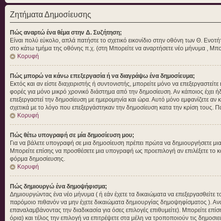
Ζητήματα Δημοσίευσης
Πώς αναρτώ ένα θέμα στην Δ. Συζήτηση;
Είναι πολύ εύκολο, απλά πατήστε το σχετικό εικονίδιο στην οθόνη των Θ. Ενοτή
στο κάτω τμήμα της οθόνης π.χ. (στη Μπορείτε να αναρτήσετε νέο μήνυμα , Μπο
Κορυφή
Πώς μπορώ να κάνω επεξεργασία ή να διαγράψω ένα δημοσίευμα;
Εκτός και αν είστε διαχειριστής ή συντονιστής, μπορείτε μόνο να επεξεργαστεί
φορές για μόνο μικρό χρονικό διάστημα από την δημοσίευση. Αν κάποιος έχει ή
επεξεργαστεί την δημοσίευση με ημερομηνία και ώρα. Αυτό μόνο εμφανίζετε αν 
σχετικά με το λόγο που επεξεργάστηκαν την δημοσίευση κατα την κρίση τους. 
Κορυφή
Πώς θέτω υπογραφή σε μία δημοσίευση μου;
Για να βάλετε υπογραφή σε μια δημοσίευση πρέπει πρώτα να δημιουργήσετε μια α
Μπορείτε επίσης να προσθέσετε μια υπογραφή ως προεπιλογή αν επιλέξετε το 
φόρμα δημοσίευσης.
Κορυφή
Πώς δημιουργώ ένα δημοψήφισμα;
Δημιουργώντας ένα νέο μήνυμα ( ή εάν έχετε τα δικαιώματα να επεξεργασθείτε
παρόμοιο πιθανόν να μην έχετε δικαιώματα δημιουργίας δημοψηφίσματος ). Αν
επαναλαμβάνοντας την διαδικασία για όσες επιλογές επιθυμείτε). Μπορείτε επίσ
όρια) και τέλος την επιλογή να επιτρέψετε στα μέλη να τροποποιούν τις δημοσιε