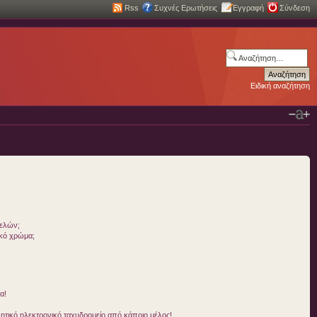
Rss
Συχνές Ερωτήσεις
Εγγραφή
Σύνδεση
Ειδική αναζήτηση
μελών;
ικό χρώμα;
α!
τικό ηλεκτρονικό ταχυδρομείο από κάποιο μέλος!