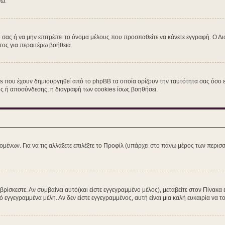
νω.
η σας ή να μην επιτρέπει το όνομα μέλους που προσπαθείτε να κάνετε εγγραφή. Ο Δι
τος για περαιτέρω βοήθεια.
s που έχουν δημιουργηθεί από το phpBB τα οποία ορίζουν την ταυτότητα σας όσο εί
σης ή αποσύνδεσης, η διαγραφή των cookies ίσως βοηθήσει.
ομένων. Για να τις αλλάξετε επιλέξτε το Προφίλ (υπάρχει στο πάνω μέρος των περισσ
ίσκεστε. Αν συμβαίνει αυτό(και είστε εγγεγραμμένο μέλος), μεταβείτε στον Πίνακα 
ό εγγεγραμμένα μέλη. Αν δεν είστε εγγεγραμμένος, αυτή είναι μια καλή ευκαιρία να το