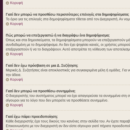
Κορυφή
Γιατί δεν μπορώ να προσθέσω περισσότερες επιλογές στα δημοψηφίσματα;
Το όριο για τις επιλογές στα δημοψηφίσματα τίθεται από τον Διαχειριστή. Αν νο
Κορυφή
Πώς μπορώ να επεξεργαστώ ή να διαγράψω ένα δημοψήφισμα;
Όπως και στα δημοσιεύματα, τα δημοψηφίσματα μπορούν να επεξεργαστούν μόνο 
συνδεδεμένη με το δημοψήφισμα. Αν δεν έχει ψηφίσει κανείς, οι χρήστες μπορο
επεξεργαστούν ή να το διαγράψουν. Αυτό αποτρέπει τη νόθευση των αποτελεσμ
Κορυφή
Γιατί δεν έχω πρόσβαση σε μια Δ. Συζήτηση;
Μερικές Δ. Συζητήσεις είναι αποκλειστικές για συγκεκριμένα μέλη ή ομάδες. Για ν
την άδεια.
Κορυφή
Γιατί δεν μπορώ να προσθέσω συνημμένα;
Ο διαχειριστής του συστήματος μπορεί να έχει απαγορεύσει τα συνημμένα στη σ
σίγουροι για το λόγο που δεν μπορείτε να προσθέσετε συνημμένο.
Κορυφή
Γιατί έχω πάρει προειδοποίηση;
Κάθε διαχειριστής έχει τους δικούς του κανόνες στην σελίδα του. Αν έχετε παρα
Επικοινωνήστε με τον διαχειριστή αν δεν είστε σίγουροι γιατί πήρατε προειδοπο