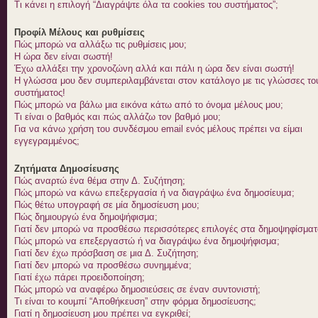
Τι κάνει η επιλογή “Διαγράψτε όλα τα cookies του συστήματος”;
Προφίλ Μέλους και ρυθμίσεις
Πώς μπορώ να αλλάξω τις ρυθμίσεις μου;
Η ώρα δεν είναι σωστή!
Έχω αλλάξει την χρονοζώνη αλλά και πάλι η ώρα δεν είναι σωστή!
Η γλώσσα μου δεν συμπεριλαμβάνεται στον κατάλογο με τις γλώσσες το
συστήματος!
Πώς μπορώ να βάλω μια εικόνα κάτω από το όνομα μέλους μου;
Τι είναι ο βαθμός και πώς αλλάζω τον βαθμό μου;
Για να κάνω χρήση του συνδέσμου email ενός μέλους πρέπει να είμαι
εγγεγραμμένος;
Ζητήματα Δημοσίευσης
Πώς αναρτώ ένα θέμα στην Δ. Συζήτηση;
Πώς μπορώ να κάνω επεξεργασία ή να διαγράψω ένα δημοσίευμα;
Πώς θέτω υπογραφή σε μία δημοσίευση μου;
Πώς δημιουργώ ένα δημοψήφισμα;
Γιατί δεν μπορώ να προσθέσω περισσότερες επιλογές στα δημοψηφίσματ
Πώς μπορώ να επεξεργαστώ ή να διαγράψω ένα δημοψήφισμα;
Γιατί δεν έχω πρόσβαση σε μια Δ. Συζήτηση;
Γιατί δεν μπορώ να προσθέσω συνημμένα;
Γιατί έχω πάρει προειδοποίηση;
Πώς μπορώ να αναφέρω δημοσιεύσεις σε έναν συντονιστή;
Τι είναι το κουμπί “Αποθήκευση” στην φόρμα δημοσίευσης;
Γιατί η δημοσίευση μου πρέπει να εγκριθεί;