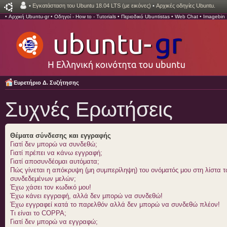
•
Εγκατάσταση του Ubuntu 18.04 LTS (με εικόνες)
•
Αρχικές οδηγίες Ubuntu.
•
Αρχική Ubuntu-gr
•
Οδηγοί - How to - Tutorials
•
Περιοδικό Ubuntistas
•
Web Chat
•
Imagebin
Ευρετήριο Δ. Συζήτησης
Συχνές Ερωτήσεις
Θέματα σύνδεσης και εγγραφής
Γιατί δεν μπορώ να συνδεθώ;
Γιατί πρέπει να κάνω εγγραφή;
Γιατί αποσυνδέομαι αυτόματα;
Πώς γίνεται η απόκρυψη (μη συμπερίληψη) του ονόματός μου στη λίστα 
συνδεδεμένων μελών;
Έχω χάσει τον κωδικό μου!
Έχω κάνει εγγραφή, αλλά δεν μπορώ να συνδεθώ!
Έχω εγγραφεί κατά το παρελθόν αλλά δεν μπορώ να συνδεθώ πλέον!
Τι είναι το COPPA;
Γιατί δεν μπορώ να εγγραφώ;