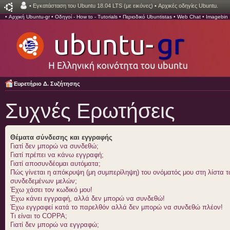
•
Εγκατάσταση του Ubuntu 18.04 LTS (με εικόνες)
•
Αρχικές οδηγίες Ubuntu.
•
Αρχική Ubuntu-gr
•
Οδηγοί - How to - Tutorials
•
Περιοδικό Ubuntistas
•
Web Chat
•
Imagebin
Ευρετήριο Δ. Συζήτησης
Συχνές Ερωτήσεις
Θέματα σύνδεσης και εγγραφής
Γιατί δεν μπορώ να συνδεθώ;
Γιατί πρέπει να κάνω εγγραφή;
Γιατί αποσυνδέομαι αυτόματα;
Πώς γίνεται η απόκρυψη (μη συμπερίληψη) του ονόματός μου στη λίστα 
συνδεδεμένων μελών;
Έχω χάσει τον κωδικό μου!
Έχω κάνει εγγραφή, αλλά δεν μπορώ να συνδεθώ!
Έχω εγγραφεί κατά το παρελθόν αλλά δεν μπορώ να συνδεθώ πλέον!
Τι είναι το COPPA;
Γιατί δεν μπορώ να εγγραφώ;