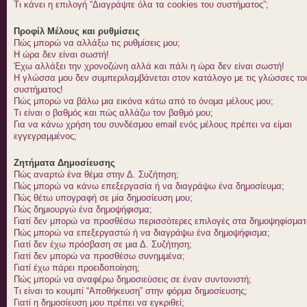
Τι κάνει η επιλογή “Διαγράψτε όλα τα cookies του συστήματος”;
Προφίλ Μέλους και ρυθμίσεις
Πώς μπορώ να αλλάξω τις ρυθμίσεις μου;
Η ώρα δεν είναι σωστή!
Έχω αλλάξει την χρονοζώνη αλλά και πάλι η ώρα δεν είναι σωστή!
Η γλώσσα μου δεν συμπεριλαμβάνεται στον κατάλογο με τις γλώσσες το
συστήματος!
Πώς μπορώ να βάλω μια εικόνα κάτω από το όνομα μέλους μου;
Τι είναι ο βαθμός και πώς αλλάζω τον βαθμό μου;
Για να κάνω χρήση του συνδέσμου email ενός μέλους πρέπει να είμαι
εγγεγραμμένος;
Ζητήματα Δημοσίευσης
Πώς αναρτώ ένα θέμα στην Δ. Συζήτηση;
Πώς μπορώ να κάνω επεξεργασία ή να διαγράψω ένα δημοσίευμα;
Πώς θέτω υπογραφή σε μία δημοσίευση μου;
Πώς δημιουργώ ένα δημοψήφισμα;
Γιατί δεν μπορώ να προσθέσω περισσότερες επιλογές στα δημοψηφίσματ
Πώς μπορώ να επεξεργαστώ ή να διαγράψω ένα δημοψήφισμα;
Γιατί δεν έχω πρόσβαση σε μια Δ. Συζήτηση;
Γιατί δεν μπορώ να προσθέσω συνημμένα;
Γιατί έχω πάρει προειδοποίηση;
Πώς μπορώ να αναφέρω δημοσιεύσεις σε έναν συντονιστή;
Τι είναι το κουμπί “Αποθήκευση” στην φόρμα δημοσίευσης;
Γιατί η δημοσίευση μου πρέπει να εγκριθεί;