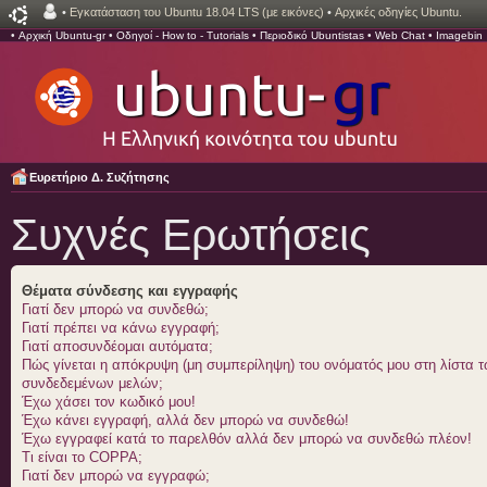
•
Εγκατάσταση του Ubuntu 18.04 LTS (με εικόνες)
•
Αρχικές οδηγίες Ubuntu.
•
Αρχική Ubuntu-gr
•
Οδηγοί - How to - Tutorials
•
Περιοδικό Ubuntistas
•
Web Chat
•
Imagebin
Ευρετήριο Δ. Συζήτησης
Συχνές Ερωτήσεις
Θέματα σύνδεσης και εγγραφής
Γιατί δεν μπορώ να συνδεθώ;
Γιατί πρέπει να κάνω εγγραφή;
Γιατί αποσυνδέομαι αυτόματα;
Πώς γίνεται η απόκρυψη (μη συμπερίληψη) του ονόματός μου στη λίστα 
συνδεδεμένων μελών;
Έχω χάσει τον κωδικό μου!
Έχω κάνει εγγραφή, αλλά δεν μπορώ να συνδεθώ!
Έχω εγγραφεί κατά το παρελθόν αλλά δεν μπορώ να συνδεθώ πλέον!
Τι είναι το COPPA;
Γιατί δεν μπορώ να εγγραφώ;