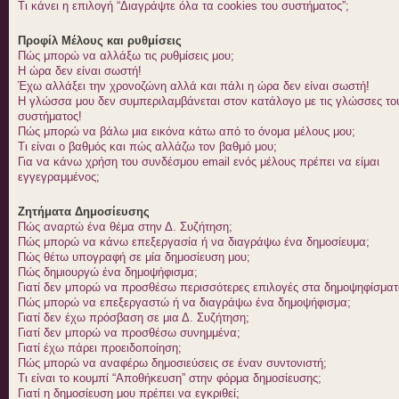
Τι κάνει η επιλογή “Διαγράψτε όλα τα cookies του συστήματος”;
Προφίλ Μέλους και ρυθμίσεις
Πώς μπορώ να αλλάξω τις ρυθμίσεις μου;
Η ώρα δεν είναι σωστή!
Έχω αλλάξει την χρονοζώνη αλλά και πάλι η ώρα δεν είναι σωστή!
Η γλώσσα μου δεν συμπεριλαμβάνεται στον κατάλογο με τις γλώσσες το
συστήματος!
Πώς μπορώ να βάλω μια εικόνα κάτω από το όνομα μέλους μου;
Τι είναι ο βαθμός και πώς αλλάζω τον βαθμό μου;
Για να κάνω χρήση του συνδέσμου email ενός μέλους πρέπει να είμαι
εγγεγραμμένος;
Ζητήματα Δημοσίευσης
Πώς αναρτώ ένα θέμα στην Δ. Συζήτηση;
Πώς μπορώ να κάνω επεξεργασία ή να διαγράψω ένα δημοσίευμα;
Πώς θέτω υπογραφή σε μία δημοσίευση μου;
Πώς δημιουργώ ένα δημοψήφισμα;
Γιατί δεν μπορώ να προσθέσω περισσότερες επιλογές στα δημοψηφίσματ
Πώς μπορώ να επεξεργαστώ ή να διαγράψω ένα δημοψήφισμα;
Γιατί δεν έχω πρόσβαση σε μια Δ. Συζήτηση;
Γιατί δεν μπορώ να προσθέσω συνημμένα;
Γιατί έχω πάρει προειδοποίηση;
Πώς μπορώ να αναφέρω δημοσιεύσεις σε έναν συντονιστή;
Τι είναι το κουμπί “Αποθήκευση” στην φόρμα δημοσίευσης;
Γιατί η δημοσίευση μου πρέπει να εγκριθεί;