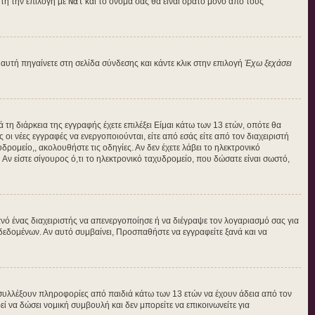
τή την επιλογή με
Ναι
και το όνομά σας θα είναι ορατό μόνο από τους
αυτή πηγαίνετε στη σελίδα σύνδεσης και κάντε κλικ στην επιλογή
Έχω ξεχάσει
 τη διάρκεια της εγγραφής έχετε επιλέξει Είμαι κάτω των 13 ετών, οπότε θα
οι νέες εγγραφές να ενεργοποιούνται, είτε από εσάς είτε από τον διαχειριστή
ρομείο,, ακολουθήστε τις οδηγίες. Αν δεν έχετε λάβει το ηλεκτρονικό
Αν είστε σίγουρος ό,τι το ηλεκτρονικό ταχυδρομείο, που δώσατε είναι σωστό,
νό ένας διαχειριστής να απενεργοποίησε ή να διέγραψε τον λογαριασμό σας για
εδομένων. Αν αυτό συμβαίνει, Προσπαθήστε να εγγραφείτε ξανά και να
 συλλέξουν πληροφορίες από παιδιά κάτω των 13 ετών να έχουν άδεια από τον
να δώσει νομική συμβουλή και δεν μπορείτε να επικοινωνείτε για