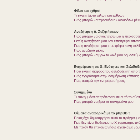
Φίλοι και εχθροί
Τι είναι η λίστα φίλων και εχθρών;
Πώς μπορώ να προσθέσω / αφαιρέσω μέλη 
Αναζήτηση Δ. Συζητήσεων
Πώς μπορώ να αναζητήσω μια ή περισσότερ
Γιατί η αναζήτηση μου δεν επιστρέφει αποτ
Γιατί η αναζήτηση μου επιστρέφει κενή σελί
Πώς αναζητώ μέλη;
Πώς μπορώ να βρω τα δικά μου δημοσιεύμα
Ενημέρωση σε Θ. Ενότητες και Σελιδοδε
Ποια είναι η διαφορά του σελιδοδείκτη από
Πώς εγγράφομαι στην ενημέρωση κάποιας Δ
Πώς αφαιρώ την ενημέρωσή μου;
Συνημμένα
Τι συνημμένα επιτρέπονται σε αυτό το σύσ
Πώς μπορώ να βρω τα συνημμένα μου;
Θέματα αναφορικά με το phpBB 3
Ποιος έχει δημιουργήσει αυτό το πρόγραμμα
Γιατί δεν είναι διαθέσιμο το Χ χαρακτηριστικό
Με ποιόν θα επικοινωνήσω σχετικά με νομ