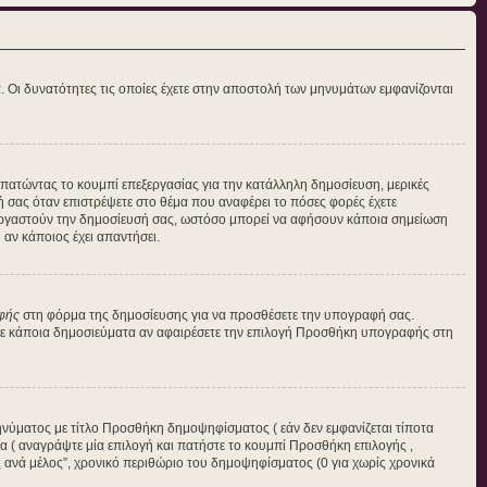
α. Οι δυνατότητες τις οποίες έχετε στην αποστολή των μηνυμάτων εμφανίζονται
η πατώντας το κουμπί επεξεργασίας για την κατάλληλη δημοσίευση, μερικές
ή σας όταν επιστρέψετε στο θέμα που αναφέρει το πόσες φορές έχετε
πεξεργαστούν την δημοσίευσή σας, ωστόσο μπορεί να αφήσουν κάποια σημείωση
αν κάποιος έχει απαντήσει.
φής
στη φόρμα της δημοσίευσης για να προσθέσετε την υπογραφή σας.
 σε κάποια δημοσιεύματα αν αφαιρέσετε την επιλογή Προσθήκη υπογραφής στη
ηνύματος με τίτλο Προσθήκη δημοψηφίσματος ( εάν δεν εμφανίζεται τίποτα
 ( αναγράψτε μία επιλογή και πατήστε το κουμπί Προσθήκη επιλογής ,
ές ανά μέλος”, χρονικό περιθώριο του δημοψηφίσματος (0 για χωρίς χρονικά