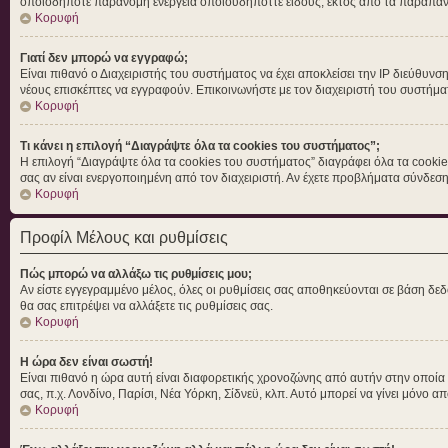
οποιοδήποτε παράνομη ενέργεια οποιουδήποττε είδους, εκτός από τα παραπά
Κορυφή
Γιατί δεν μπορώ να εγγραφώ;
Είναι πιθανό ο Διαχειριστής του συστήματος να έχει αποκλείσει την IP διεύθυνσ
νέους επισκέπτες να εγγραφούν. Επικοινωνήστε με τον διαχειριστή του συστήμα
Κορυφή
Τι κάνει η επιλογή “Διαγράψτε όλα τα cookies του συστήματος”;
Η επιλογή “Διαγράψτε όλα τα cookies του συστήματος” διαγράφει όλα τα cookie
σας αν είναι ενεργοποιημένη από τον διαχειριστή. Αν έχετε προβλήματα σύνδε
Κορυφή
Προφίλ Μέλους και ρυθμίσεις
Πώς μπορώ να αλλάξω τις ρυθμίσεις μου;
Αν είστε εγγεγραμμένο μέλος, όλες οι ρυθμίσεις σας αποθηκεύονται σε βάση δεδ
θα σας επιτρέψει να αλλάξετε τις ρυθμίσεις σας.
Κορυφή
Η ώρα δεν είναι σωστή!
Είναι πιθανό η ώρα αυτή είναι διαφορετικής χρονοζώνης από αυτήν στην οποία βρ
σας, π.χ. Λονδίνο, Παρίσι, Νέα Υόρκη, Σίδνεϋ, κλπ. Αυτό μπορεί να γίνει μόνο απ
Κορυφή