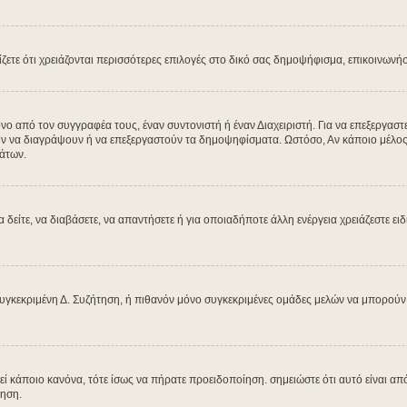
μίζετε ότι χρειάζονται περισσότερες επιλογές στο δικό σας δημοψήφισμα, επικοινωνή
από τον συγγραφέα τους, έναν συντονιστή ή έναν Διαχειριστή. Για να επεξεργαστεί
ύν να διαγράψουν ή να επεξεργαστούν τα δημοψηφίσματα. Ωστόσο, Αν κάποιο μέλος έχ
άτων.
α δείτε, να διαβάσετε, να απαντήσετε ή για οποιαδήποτε άλλη ενέργεια χρειάζεστε ει
υγκεκριμένη Δ. Συζήτηση, ή πιθανόν μόνο συγκεκριμένες ομάδες μελών να μπορούν ν
βεί κάποιο κανόνα, τότε ίσως να πήρατε προειδοποίηση. σημειώστε ότι αυτό είναι από
ίηση.