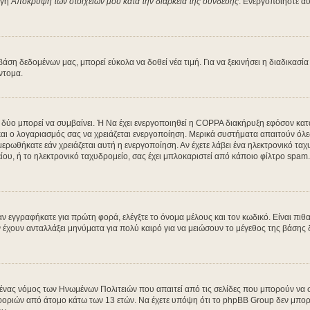
ογή
Απόκρυψη των στοιχείων μου κατά την διάρκεια της σύνδεσης
. Ενεργοποιήστε αυ
η δεδομένων μας, μπορεί εύκολα να δοθεί νέα τιμή. Για να ξεκινήσει η διαδικασία 
ύντομα.
α δύο μπορεί να συμβαίνει. Ή Να έχει ενεργοποιηθεί η COPPA διακήρυξη εφόσον κατά
 και ο λογαριασμός σας να χρειάζεται ενεργοποίηση. Μερικά συστήματα απαιτούν όλες 
ρωθήκατε εάν χρειάζεται αυτή η ενεργοποίηση. Αν έχετε λάβει ένα ηλεκτρονικό ταχυδ
ου, ή το ηλεκτρονικό ταχυδρομείο, σας έχει μπλοκαριστεί από κάποιο φίλτρο spam. 
 εγγραφήκατε για πρώτη φορά, ελέγξτε το όνομα μέλους και τον κωδικό. Είναι πιθα
χουν ανταλλάξει μηνύματα για πολύ καιρό για να μειώσουν το μέγεθος της βάσης δ
ι ένας νόμος των Ηνωμένων Πολιτειών που απαιτεί από τις σελίδες που μπορούν να
ριών από άτομο κάτω των 13 ετών. Να έχετε υπόψη ότι το phpBB Group δεν μπορεί 