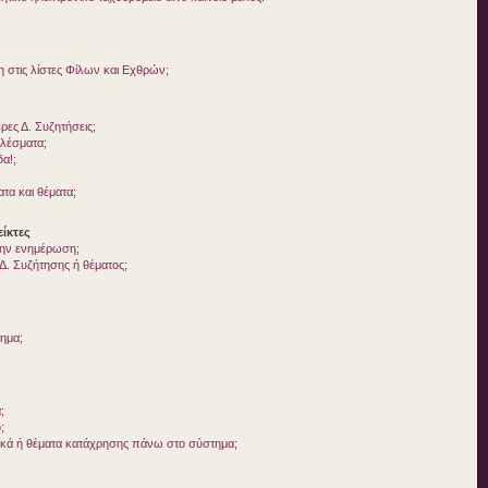
στις λίστες Φίλων και Εχθρών;
ες Δ. Συζητήσεις;
ελέσματα;
δα!;
τα και θέματα;
ίκτες
 την ενημέρωση;
. Συζήτησης ή θέματος;
τημα;
;
;
ικά ή θέματα κατάχρησης πάνω στο σύστημα;