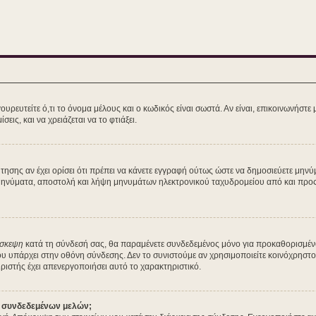
ευτείτε ό,τι το όνομα μέλους και ο κωδικός είναι σωστά. Αν είναι, επικοινωνήστε με 
εις, και να χρειάζεται να το φτιάξει.
ζήτησης αν έχει ορίσει ότι πρέπει να κάνετε εγγραφή ούτως ώστε να δημοσιεύετε μη
ά μηνύματα, αποστολή και λήψη μηνυμάτων ηλεκτρονικού ταχυδρομείου από και προς 
ίσκεψη
κατά τη σύνδεσή σας, θα παραμένετε συνδεδεμένος μόνο για προκαθορισμέν
ου υπάρχει στην οθόνη σύνδεσης. Δεν το συνιστούμε αν χρησιμοποιείτε κοινόχρηστο
ειριστής έχει απενεργοποιήσει αυτό το χαρακτηριστικό.
ν συνδεδεμένων μελών;