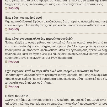
Αυτό γίνεται από το μενού Προφίλ, στην καρτέλα "Επιλογές", θα βρείτε την επιλ
Διαχειριστές, τους Συντονιστές και εσάς. Θα υπολογίζεστε ως μη ορατό μέλος.
Κορυφή
Έχω χάσει τον κωδικό μου!
Μην πανικοβάλλεστε! Εφόσον ο κωδικός σας δεν μπορεί να ανασυρθεί από την βάσ
τον κωδικό μου
. Ακολουθήστε τις οδηγίες και θα μπορείτε να συνδεθείτε πάλι σ
Κορυφή
Έχω κάνει εγγραφή, αλλά δεν μπορώ να συνδεθώ!
Πρώτα, ελέγξτε το όνομα μέλους και τον κωδικό. Αν είναι σωστά, τότε ένα από τ
πρέπει να ακολουθήσετε τις οδηγίες που έχετε λάβει. Ή να έχετε μόλις εγγραφεί
προκειμένου να μπορέσετε να συνδεθείτε. Μετά την εγγραφή σας, πρέπει να ενημε
ταχυδρομείο, ίσως να έχετε δώσει μια λάθος διεύθυνση ηλεκτρονικού ταχυδρομεί
προσπαθήστε να επικοινωνήσετε με έναν διαχειριστή.
Κορυφή
Έχω εγγραφεί κατά το παρελθόν αλλά δεν μπορώ να συνδεθώ πλέον!
Προσπαθήστε να εντοπίσετε το ηλεκτρονικό ταχυδρομείο, που σας στάλθηκε όταν
κάποιο λόγο. Επίσης, πολλά συστήματα απομακρύνουν μέλη περιοδικά που δεν έ
εμπλακείτε στις δημόσιες συζητήσεις.
Κορυφή
Τι είναι το COPPA;
COPPA, ή Νόμος για την προστασία στο Διαδίκτυο, του παιδιού του 1998, είνα
κηδεμόνα ή κάποιο στοιχείο που να επιτρέπει την συλλογή προσωπικών πληροφο