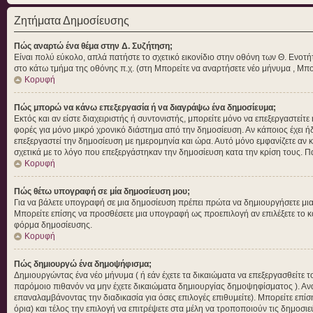
Ζητήματα Δημοσίευσης
Πώς αναρτώ ένα θέμα στην Δ. Συζήτηση;
Είναι πολύ εύκολο, απλά πατήστε το σχετικό εικονίδιο στην οθόνη των Θ. Ενοτή
στο κάτω τμήμα της οθόνης π.χ. (στη Μπορείτε να αναρτήσετε νέο μήνυμα , Μπο
Κορυφή
Πώς μπορώ να κάνω επεξεργασία ή να διαγράψω ένα δημοσίευμα;
Εκτός και αν είστε διαχειριστής ή συντονιστής, μπορείτε μόνο να επεξεργαστεί
φορές για μόνο μικρό χρονικό διάστημα από την δημοσίευση. Αν κάποιος έχει ή
επεξεργαστεί την δημοσίευση με ημερομηνία και ώρα. Αυτό μόνο εμφανίζετε αν 
σχετικά με το λόγο που επεξεργάστηκαν την δημοσίευση κατα την κρίση τους. 
Κορυφή
Πώς θέτω υπογραφή σε μία δημοσίευση μου;
Για να βάλετε υπογραφή σε μια δημοσίευση πρέπει πρώτα να δημιουργήσετε μια α
Μπορείτε επίσης να προσθέσετε μια υπογραφή ως προεπιλογή αν επιλέξετε το 
φόρμα δημοσίευσης.
Κορυφή
Πώς δημιουργώ ένα δημοψήφισμα;
Δημιουργώντας ένα νέο μήνυμα ( ή εάν έχετε τα δικαιώματα να επεξεργασθείτε
παρόμοιο πιθανόν να μην έχετε δικαιώματα δημιουργίας δημοψηφίσματος ). Αν
επαναλαμβάνοντας την διαδικασία για όσες επιλογές επιθυμείτε). Μπορείτε επίσ
όρια) και τέλος την επιλογή να επιτρέψετε στα μέλη να τροποποιούν τις δημοσιε