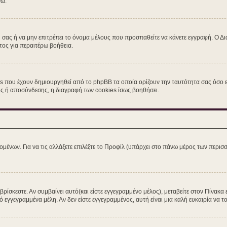
νω.
η σας ή να μην επιτρέπει το όνομα μέλους που προσπαθείτε να κάνετε εγγραφή. Ο Δι
τος για περαιτέρω βοήθεια.
s που έχουν δημιουργηθεί από το phpBB τα οποία ορίζουν την ταυτότητα σας όσο εί
σης ή αποσύνδεσης, η διαγραφή των cookies ίσως βοηθήσει.
ομένων. Για να τις αλλάξετε επιλέξτε το Προφίλ (υπάρχει στο πάνω μέρος των περισσ
ίσκεστε. Αν συμβαίνει αυτό(και είστε εγγεγραμμένο μέλος), μεταβείτε στον Πίνακα 
ό εγγεγραμμένα μέλη. Αν δεν είστε εγγεγραμμένος, αυτή είναι μια καλή ευκαιρία να το