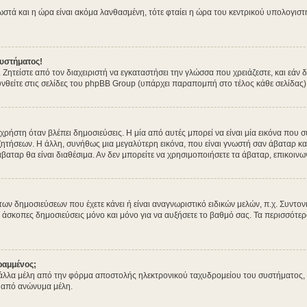
σωστά και η ώρα είναι ακόμα λανθασμένη, τότε φταίει η ώρα του κεντρικού υπολογισ
υστήματος!
. Ζητείστε από τον διαχειριστή να εγκαταστήσει την γλώσσα που χρειάζεστε, και εά
νθείτε στις σελίδες του phpBB Group (υπάρχει παραπομπή στο τέλος κάθε σελίδας)
στη όταν βλέπει δημοσιεύσεις. Η μία από αυτές μπορεί να είναι μία εικόνα που συ
ητήσεων. Η άλλη, συνήθως μια μεγαλύτερη εικόνα, που είναι γνωστή σαν άβαταρ και 
άβαταρ θα είναι διαθέσιμα. Αν δεν μπορείτε να χρησιμοποιήσετε τα άβαταρ, επικοινων
δημοσιεύσεων που έχετε κάνει ή είναι αναγνωριστικό ειδικών μελών, π.χ. Συντονιστέ
 άσκοπες δημοσιεύσεις μόνο και μόνο για να αυξήσετε το βαθμό σας. Τα περισσότερα
ραμμένος;
λλα μέλη από την φόρμα αποστολής ηλεκτρονικού ταχυδρομείου του συστήματος, και 
 από ανώνυμα μέλη.