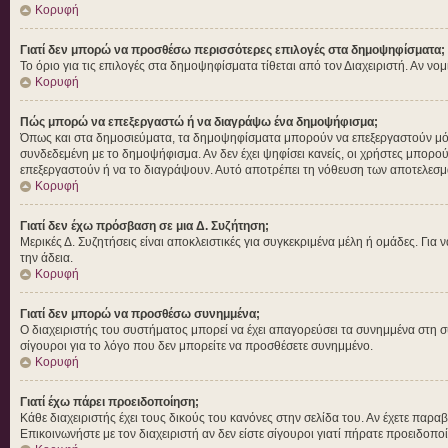
Κορυφή
Γιατί δεν μπορώ να προσθέσω περισσότερες επιλογές στα δημοψηφίσματα;
Το όριο για τις επιλογές στα δημοψηφίσματα τίθεται από τον Διαχειριστή. Αν νο
Κορυφή
Πώς μπορώ να επεξεργαστώ ή να διαγράψω ένα δημοψήφισμα;
Όπως και στα δημοσιεύματα, τα δημοψηφίσματα μπορούν να επεξεργαστούν μόνο 
συνδεδεμένη με το δημοψήφισμα. Αν δεν έχει ψηφίσει κανείς, οι χρήστες μπορο
επεξεργαστούν ή να το διαγράψουν. Αυτό αποτρέπει τη νόθευση των αποτελεσμ
Κορυφή
Γιατί δεν έχω πρόσβαση σε μια Δ. Συζήτηση;
Μερικές Δ. Συζητήσεις είναι αποκλειστικές για συγκεκριμένα μέλη ή ομάδες. Για ν
την άδεια.
Κορυφή
Γιατί δεν μπορώ να προσθέσω συνημμένα;
Ο διαχειριστής του συστήματος μπορεί να έχει απαγορεύσει τα συνημμένα στη σ
σίγουροι για το λόγο που δεν μπορείτε να προσθέσετε συνημμένο.
Κορυφή
Γιατί έχω πάρει προειδοποίηση;
Κάθε διαχειριστής έχει τους δικούς του κανόνες στην σελίδα του. Αν έχετε παρα
Επικοινωνήστε με τον διαχειριστή αν δεν είστε σίγουροι γιατί πήρατε προειδοπο