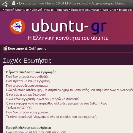
•
Εγκατάσταση του Ubuntu 18.04 LTS (με εικόνες)
•
Αρχικές οδηγίες Ubuntu.
•
Αρχική Ubuntu-gr
•
Οδηγοί - How to - Tutorials
•
Περιοδικό Ubuntistas
•
Web Chat
•
Imagebin
Ευρετήριο Δ. Συζήτησης
Συχνές Ερωτήσεις
Θέματα σύνδεσης και εγγραφής
Γιατί δεν μπορώ να συνδεθώ;
Γιατί πρέπει να κάνω εγγραφή;
Γιατί αποσυνδέομαι αυτόματα;
Πώς γίνεται η απόκρυψη (μη συμπερίληψη) του ονόματός μου στη λίστα των συνδεδεμ
Έχω χάσει τον κωδικό μου!
Έχω κάνει εγγραφή, αλλά δεν μπορώ να συνδεθώ!
Έχω εγγραφεί κατά το παρελθόν αλλά δεν μπορώ να συνδεθώ πλέον!
Τι είναι το COPPA;
Γιατί δεν μπορώ να εγγραφώ;
Τι κάνει η επιλογή “Διαγράψτε όλα τα cookies του συστήματος”;
Προφίλ Μέλους και ρυθμίσεις
Πώς μπορώ να αλλάξω τις ρυθμίσεις μου;