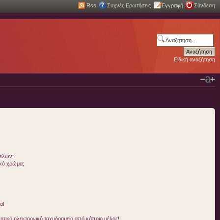
Rss
Συχνές Ερωτήσεις
Εγγραφή
Σύνδεση
Ειδική αναζήτηση
μελών;
ικό χρώμα;
α!
τικό ηλεκτρονικό ταχυδρομείο από κάποιο μέλος!