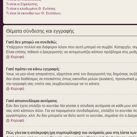
Τι είναι οι Σημειώσεις;
Τι είναι η κλειδωμένη Θ. Ενότητα;
Τι είναι τα εικονίδια των Θ. Ενοτήτων;
Θέματα σύνδεσης και εγγραφής
Γιατί δεν μπορώ να συνδεθώ;
Υπάρχουν πολλοί και διάφοροι λόγοι που αυτό μπορεί να συμβεί. Καταρχήν, σιγουρ
Είναι επίσης πιθανό ο Διαχειριστής να αντιμετωπίζει κάποιο πρόβλημα στις ρυθμίσ
Κορυφή
Γιατί πρέπει να κάνω εγγραφή;
Ίσως να μην είναι απαραίτητο, εξαρτάται από τον διαχειριστή της δημόσιας συ
δεν είναι διαθέσιμες σε επισκέπτες όπως εικονίδια μελών (avatars), προσωπικ
την εγγραφή σας οπότε σας συμβουλεύουμε να το κάνετε.
Κορυφή
Γιατί αποσυνδέομαι αυτόματα;
Εάν δεν έχετε επιλέξει το κουτάκι
Να γίνεται η σύνδεση αυτόματα σε κάθε μου επ
σας από κάποιον άλλο. Για να παραμείνετε συνδεδεμένος, επιλέξτε το κουτάκι π
εργαστηρίου, κλπ. Αν δεν μπορείτε να δείτε αυτό το κουτάκι, σημαίνει ότι ο Διαχ
Κορυφή
Πώς γίνεται η απόκρυψη (μη συμπερίληψη) του ονόματός μου στη λίστα τω