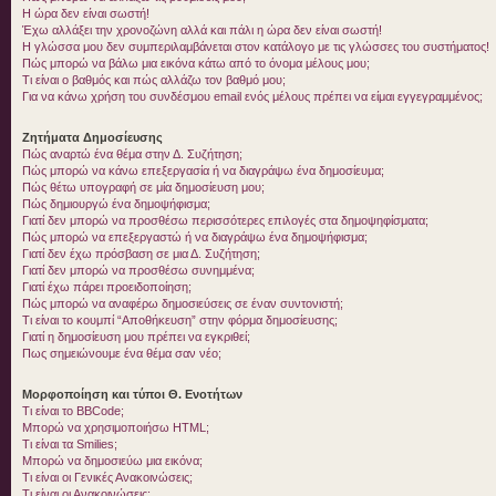
Η ώρα δεν είναι σωστή!
Έχω αλλάξει την χρονοζώνη αλλά και πάλι η ώρα δεν είναι σωστή!
Η γλώσσα μου δεν συμπεριλαμβάνεται στον κατάλογο με τις γλώσσες του συστήματος!
Πώς μπορώ να βάλω μια εικόνα κάτω από το όνομα μέλους μου;
Τι είναι ο βαθμός και πώς αλλάζω τον βαθμό μου;
Για να κάνω χρήση του συνδέσμου email ενός μέλους πρέπει να είμαι εγγεγραμμένος;
Ζητήματα Δημοσίευσης
Πώς αναρτώ ένα θέμα στην Δ. Συζήτηση;
Πώς μπορώ να κάνω επεξεργασία ή να διαγράψω ένα δημοσίευμα;
Πώς θέτω υπογραφή σε μία δημοσίευση μου;
Πώς δημιουργώ ένα δημοψήφισμα;
Γιατί δεν μπορώ να προσθέσω περισσότερες επιλογές στα δημοψηφίσματα;
Πώς μπορώ να επεξεργαστώ ή να διαγράψω ένα δημοψήφισμα;
Γιατί δεν έχω πρόσβαση σε μια Δ. Συζήτηση;
Γιατί δεν μπορώ να προσθέσω συνημμένα;
Γιατί έχω πάρει προειδοποίηση;
Πώς μπορώ να αναφέρω δημοσιεύσεις σε έναν συντονιστή;
Τι είναι το κουμπί “Αποθήκευση” στην φόρμα δημοσίευσης;
Γιατί η δημοσίευση μου πρέπει να εγκριθεί;
Πως σημειώνουμε ένα θέμα σαν νέο;
Μορφοποίηση και τύποι Θ. Ενοτήτων
Τι είναι το BBCode;
Μπορώ να χρησιμοποιήσω HTML;
Τι είναι τα Smilies;
Μπορώ να δημοσιεύω μια εικόνα;
Τι είναι οι Γενικές Ανακοινώσεις;
Τι είναι οι Ανακοινώσεις;