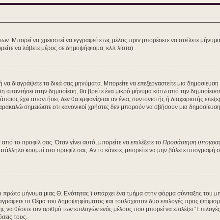
των. Μπορεί να χρειαστεί να εγγραφείτε ως μέλος πριν μπορέσετε να στείλετε μήνυμ
ρείτε να λάβετε μέρος σε δημοψήφισμα, κλπ λίστα)
τε ή να διαγράψετε τα δικά σας μηνύματα. Μπορείτε να επεξεργαστείτε μια δημοσίευσ
δη απαντήσει στην δημοσίεση, θα βρείτε ένα μικρό μήνυμα κάτω από την δημοσίευσ
κάποιος έχει απαντήσει, δεν θα εμφανίζεται αν ένας συντονιστής ή διαχειριστής ε
Παρακαλώ σημειώστε οτι κανονικοί χρήστες δεν μπορούν να σβήσουν μια δημοσίευση 
πό το προφίλ σας. Όταν γίνει αυτό, μπορείτε να επιλέξετε το
Προσάρτηση υπογρα
κατάλληλο κουμπί στο προφίλ σας. Αν το κάνετε, μπορείτε να μην βάλετε υπογραφή
 το πρώτο μήνυμα μιας Θ. Ενότητας ) υπάρχει ένα τμήμα στην φόρμα σύνταξης του μ
αγράφετε το Θέμα του δημοψηφίσματος και τουλάχιστον δύο επιλογές προς ψήφισμα
ης να θέσετε τον αριθμό των επιλογών ενός μέλους που μπορεί να επιλέξει “Επιλογ
ύσεις τους.