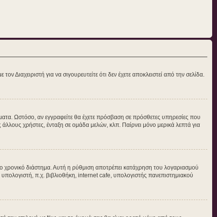
τον Διαχειριστή για να σιγουρευτείτε ότι δεν έχετε αποκλειστεί από την σελίδα.
νύματα. Ωστόσο, αν εγγραφείτε θα έχετε πρόσβαση σε πρόσθετες υπηρεσίες που
άλλους χρήστες, ένταξη σε ομάδα μελών, κλπ. Παίρνει μόνο μερικά λεπτά για
ο χρονικό διάστημα. Αυτή η ρύθμιση αποτρέπει κατάχρηση του λογαριασμού
 υπολογιστή, π.χ. βιβλιοθήκη, internet cafe, υπολογιστής πανεπιστημιακού