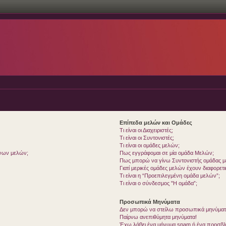
Επίπεδα μελών και Ομάδες
Τι είναι οι Διαχειριστές;
Τι είναι οι Συντονιστές;
Τι είναι οι ομάδες μελών;
ένων μελών;
Πως εγγράφομαι σε μία ομάδα Μελών;
Πως μπορώ να γίνω Συντονιστής ομάδας 
Γιατί μερικές ομάδες μελών έχουν διαφορετ
Τι είναι η “Προεπιλεγμένη ομάδα μελών”;
Τι είναι ο σύνδεσμος "Η ομάδα”;
Προσωπικά Μηνύματα
Δεν μπορώ να στείλω προσωπικά μηνύματ
Παίρνω ανεπιθύμητα μηνύματα!
Έχω λάβει ένα μήνυμα spam ή ένα προσβλη