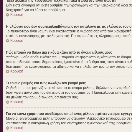
Έχω αλλάξει την χρονοζώνη αλλά και πάλι η ώρα δεν είναι σωστή!
Εάν είστε σίγουροι ότι έχετε ρυθμίσει την χρονοζώνη και την Καλοκαιρινή ώρα 
διαχειριστή για να λύσει το πρόβλημα.
Κορυφή
Η γλώσσα μου δεν συμπεριλαμβάνεται στον κατάλογο με τις γλώσσες του σ
Το πιθανότερο είναι να μην έχει εγκατασταθεί η γλώσσα σας από τον διαχειριστή
κατόπιν συνεννόησης με τον διαχειριστή. Για περισσότερες πληροφορίες απευθυ
Κορυφή
Πώς μπορώ να βάλω μια εικόνα κάτω από το όνομα μέλους μου;
Υπάρχουν δύο ειδών εικόνες που μπορούν να εμφανιστούς κάτω από το όνομα χρή
που υποδικνύει πόσες δημοσιεύσεις έχετε κάνει ή το βαθμό σας στον πίνακα συζ
διαχειριστή να ενεργοποιήσει τα άβαταρ και να επιλέξει τον τρόπο τον οποίο τα 
Κορυφή
Τι είναι ο βαθμός και πώς αλλάζω τον βαθμό μου;
Οι βαθμοί, που εμφανίζονται κάτω από το όνομα μέλους, δηλώνουν τον αριθμό των 
διότι γίνετε μόνο από τον διαχειριστή του συστήματος. Παρακαλούμε μην κάνετε
θα μειώσει τον αριθμό των δημοσιεύσεων σας.
Κορυφή
Για να κάνω χρήση του συνδέσμου email ενός μέλους πρέπει να είμαι εγγεγ
Μόνο οι εγγεγραμμένοι μέλη μπορούν να στείλουν ηλεκτρονικό ταχυδρομείο σε ά
να αποτραπεί η κακόβουλη χρήση του συστήματος ηλεκτρονικού ταχυδρομείου
Κορυφή