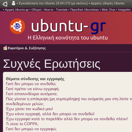
•
Εγκατάσταση του Ubuntu 18.04 LTS (με εικόνες)
•
Αρχικές οδηγίες Ubuntu.
•
Αρχική Ubuntu-gr
•
Οδηγοί - How to - Tutorials
•
Περιοδικό Ubuntistas
•
Web Chat
•
Imagebin
Ευρετήριο Δ. Συζήτησης
Συχνές Ερωτήσεις
Θέματα σύνδεσης και εγγραφής
Γιατί δεν μπορώ να συνδεθώ;
Γιατί πρέπει να κάνω εγγραφή;
Γιατί αποσυνδέομαι αυτόματα;
Πώς γίνεται η απόκρυψη (μη συμπερίληψη) του ονόματός μου στη λίστα 
συνδεδεμένων μελών;
Έχω χάσει τον κωδικό μου!
Έχω κάνει εγγραφή, αλλά δεν μπορώ να συνδεθώ!
Έχω εγγραφεί κατά το παρελθόν αλλά δεν μπορώ να συνδεθώ πλέον!
Τι είναι το COPPA;
Γιατί δεν μπορώ να εγγραφώ;