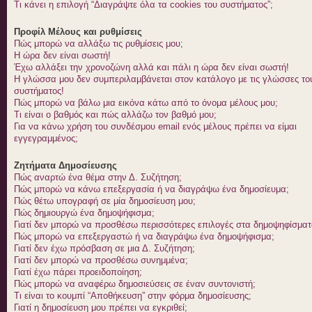
Τι κάνει η επιλογή “Διαγράψτε όλα τα cookies του συστήματος”;
Προφίλ Μέλους και ρυθμίσεις
Πώς μπορώ να αλλάξω τις ρυθμίσεις μου;
Η ώρα δεν είναι σωστή!
Έχω αλλάξει την χρονοζώνη αλλά και πάλι η ώρα δεν είναι σωστή!
Η γλώσσα μου δεν συμπεριλαμβάνεται στον κατάλογο με τις γλώσσες το
συστήματος!
Πώς μπορώ να βάλω μια εικόνα κάτω από το όνομα μέλους μου;
Τι είναι ο βαθμός και πώς αλλάζω τον βαθμό μου;
Για να κάνω χρήση του συνδέσμου email ενός μέλους πρέπει να είμαι
εγγεγραμμένος;
Ζητήματα Δημοσίευσης
Πώς αναρτώ ένα θέμα στην Δ. Συζήτηση;
Πώς μπορώ να κάνω επεξεργασία ή να διαγράψω ένα δημοσίευμα;
Πώς θέτω υπογραφή σε μία δημοσίευση μου;
Πώς δημιουργώ ένα δημοψήφισμα;
Γιατί δεν μπορώ να προσθέσω περισσότερες επιλογές στα δημοψηφίσματ
Πώς μπορώ να επεξεργαστώ ή να διαγράψω ένα δημοψήφισμα;
Γιατί δεν έχω πρόσβαση σε μια Δ. Συζήτηση;
Γιατί δεν μπορώ να προσθέσω συνημμένα;
Γιατί έχω πάρει προειδοποίηση;
Πώς μπορώ να αναφέρω δημοσιεύσεις σε έναν συντονιστή;
Τι είναι το κουμπί “Αποθήκευση” στην φόρμα δημοσίευσης;
Γιατί η δημοσίευση μου πρέπει να εγκριθεί;