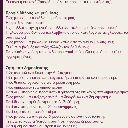
Τι κάνει η επιλογή “Διαγράψτε όλα τα cookies του συστήματος”;
Προφίλ Μέλους και ρυθμίσεις
Πώς μπορώ να αλλάξω τις ρυθμίσεις μου;
Η ώρα δεν είναι σωστή!
Έχω αλλάξει την χρονοζώνη αλλά και πάλι η ώρα δεν είναι σωστή!
Η γλώσσα μου δεν συμπεριλαμβάνεται στον κατάλογο με τις γλώσσες το
συστήματος!
Πώς μπορώ να βάλω μια εικόνα κάτω από το όνομα μέλους μου;
Τι είναι ο βαθμός και πώς αλλάζω τον βαθμό μου;
Για να κάνω χρήση του συνδέσμου email ενός μέλους πρέπει να είμαι
εγγεγραμμένος;
Ζητήματα Δημοσίευσης
Πώς αναρτώ ένα θέμα στην Δ. Συζήτηση;
Πώς μπορώ να κάνω επεξεργασία ή να διαγράψω ένα δημοσίευμα;
Πώς θέτω υπογραφή σε μία δημοσίευση μου;
Πώς δημιουργώ ένα δημοψήφισμα;
Γιατί δεν μπορώ να προσθέσω περισσότερες επιλογές στα δημοψηφίσματ
Πώς μπορώ να επεξεργαστώ ή να διαγράψω ένα δημοψήφισμα;
Γιατί δεν έχω πρόσβαση σε μια Δ. Συζήτηση;
Γιατί δεν μπορώ να προσθέσω συνημμένα;
Γιατί έχω πάρει προειδοποίηση;
Πώς μπορώ να αναφέρω δημοσιεύσεις σε έναν συντονιστή;
Τι είναι το κουμπί “Αποθήκευση” στην φόρμα δημοσίευσης;
Γιατί η δημοσίευση μου πρέπει να εγκριθεί;