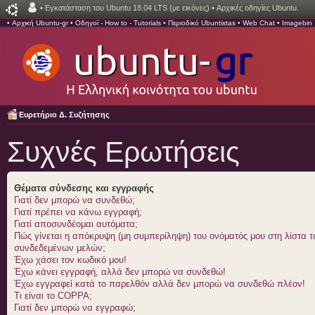
•
Εγκατάσταση του Ubuntu 18.04 LTS (με εικόνες)
•
Αρχικές οδηγίες Ubuntu.
•
Αρχική Ubuntu-gr
•
Οδηγοί - How to - Tutorials
•
Περιοδικό Ubuntistas
•
Web Chat
•
Imagebin
Ευρετήριο Δ. Συζήτησης
Συχνές Ερωτήσεις
Θέματα σύνδεσης και εγγραφής
Γιατί δεν μπορώ να συνδεθώ;
Γιατί πρέπει να κάνω εγγραφή;
Γιατί αποσυνδέομαι αυτόματα;
Πώς γίνεται η απόκρυψη (μη συμπερίληψη) του ονόματός μου στη λίστα 
συνδεδεμένων μελών;
Έχω χάσει τον κωδικό μου!
Έχω κάνει εγγραφή, αλλά δεν μπορώ να συνδεθώ!
Έχω εγγραφεί κατά το παρελθόν αλλά δεν μπορώ να συνδεθώ πλέον!
Τι είναι το COPPA;
Γιατί δεν μπορώ να εγγραφώ;