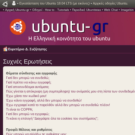
•
Εγκατάσταση του Ubuntu 18.04 LTS (με εικόνες)
•
Αρχικές οδηγίες Ubuntu.
•
Αρχική Ubuntu-gr
•
Οδηγοί - How to - Tutorials
•
Περιοδικό Ubuntistas
•
Web Chat
•
Imagebin
Ευρετήριο Δ. Συζήτησης
Συχνές Ερωτήσεις
Θέματα σύνδεσης και εγγραφής
Γιατί δεν μπορώ να συνδεθώ;
Γιατί πρέπει να κάνω εγγραφή;
Γιατί αποσυνδέομαι αυτόματα;
Πώς γίνεται η απόκρυψη (μη συμπερίληψη) του ονόματός μου στη λίστα των συνδεδεμ
Έχω χάσει τον κωδικό μου!
Έχω κάνει εγγραφή, αλλά δεν μπορώ να συνδεθώ!
Έχω εγγραφεί κατά το παρελθόν αλλά δεν μπορώ να συνδεθώ πλέον!
Τι είναι το COPPA;
Γιατί δεν μπορώ να εγγραφώ;
Τι κάνει η επιλογή “Διαγράψτε όλα τα cookies του συστήματος”;
Προφίλ Μέλους και ρυθμίσεις
Πώς μπορώ να αλλάξω τις ρυθμίσεις μου;