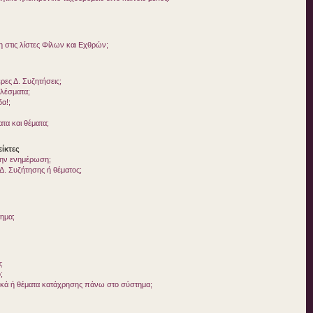
στις λίστες Φίλων και Εχθρών;
ες Δ. Συζητήσεις;
ελέσματα;
δα!;
τα και θέματα;
ίκτες
 την ενημέρωση;
. Συζήτησης ή θέματος;
τημα;
;
;
ικά ή θέματα κατάχρησης πάνω στο σύστημα;