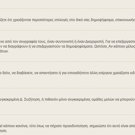
μίζετε ότι χρειάζονται περισσότερες επιλογές στο δικό σας δημοψήφισμα, επικοινωνή
από τον συγγραφέα τους, έναν συντονιστή ή έναν Διαχειριστή. Για να επεξεργαστεί
ύν να διαγράψουν ή να επεξεργαστούν τα δημοψηφίσματα. Ωστόσο, Αν κάποιο μέλος έχ
άτων.
α δείτε, να διαβάσετε, να απαντήσετε ή για οποιαδήποτε άλλη ενέργεια χρειάζεστε ει
υγκεκριμένη Δ. Συζήτηση, ή πιθανόν μόνο συγκεκριμένες ομάδες μελών να μπορούν ν
βεί κάποιο κανόνα, τότε ίσως να πήρατε προειδοποίηση. σημειώστε ότι αυτό είναι από
ίηση.