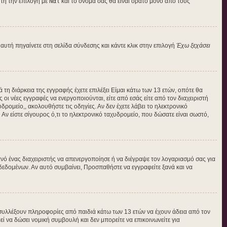
τή την επιλογή με
Ναι
και το όνομά σας θα είναι ορατό μόνο από τους
αυτή πηγαίνετε στη σελίδα σύνδεσης και κάντε κλικ στην επιλογή
Έχω ξεχάσει
 τη διάρκεια της εγγραφής έχετε επιλέξει Είμαι κάτω των 13 ετών, οπότε θα
οι νέες εγγραφές να ενεργοποιούνται, είτε από εσάς είτε από τον διαχειριστή
ρομείο,, ακολουθήστε τις οδηγίες. Αν δεν έχετε λάβει το ηλεκτρονικό
Αν είστε σίγουρος ό,τι το ηλεκτρονικό ταχυδρομείο, που δώσατε είναι σωστό,
νό ένας διαχειριστής να απενεργοποίησε ή να διέγραψε τον λογαριασμό σας για
εδομένων. Αν αυτό συμβαίνει, Προσπαθήστε να εγγραφείτε ξανά και να
 συλλέξουν πληροφορίες από παιδιά κάτω των 13 ετών να έχουν άδεια από τον
να δώσει νομική συμβουλή και δεν μπορείτε να επικοινωνείτε για