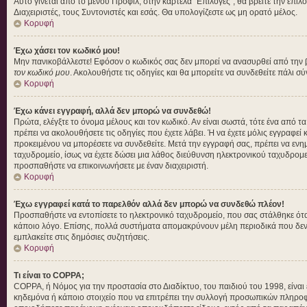
Αυτό γίνεται από το μενού Προφίλ, στην καρτέλα "Επιλογές", θα βρείτε την επιλ
Διαχειριστές, τους Συντονιστές και εσάς. Θα υπολογίζεστε ως μη ορατό μέλος.
Κορυφή
Έχω χάσει τον κωδικό μου!
Μην πανικοβάλλεστε! Εφόσον ο κωδικός σας δεν μπορεί να ανασυρθεί από την βάσ
τον κωδικό μου
. Ακολουθήστε τις οδηγίες και θα μπορείτε να συνδεθείτε πάλι σ
Κορυφή
Έχω κάνει εγγραφή, αλλά δεν μπορώ να συνδεθώ!
Πρώτα, ελέγξτε το όνομα μέλους και τον κωδικό. Αν είναι σωστά, τότε ένα από τ
πρέπει να ακολουθήσετε τις οδηγίες που έχετε λάβει. Ή να έχετε μόλις εγγραφεί
προκειμένου να μπορέσετε να συνδεθείτε. Μετά την εγγραφή σας, πρέπει να ενημε
ταχυδρομείο, ίσως να έχετε δώσει μια λάθος διεύθυνση ηλεκτρονικού ταχυδρομεί
προσπαθήστε να επικοινωνήσετε με έναν διαχειριστή.
Κορυφή
Έχω εγγραφεί κατά το παρελθόν αλλά δεν μπορώ να συνδεθώ πλέον!
Προσπαθήστε να εντοπίσετε το ηλεκτρονικό ταχυδρομείο, που σας στάλθηκε όταν
κάποιο λόγο. Επίσης, πολλά συστήματα απομακρύνουν μέλη περιοδικά που δεν έ
εμπλακείτε στις δημόσιες συζητήσεις.
Κορυφή
Τι είναι το COPPA;
COPPA, ή Νόμος για την προστασία στο Διαδίκτυο, του παιδιού του 1998, είνα
κηδεμόνα ή κάποιο στοιχείο που να επιτρέπει την συλλογή προσωπικών πληροφο