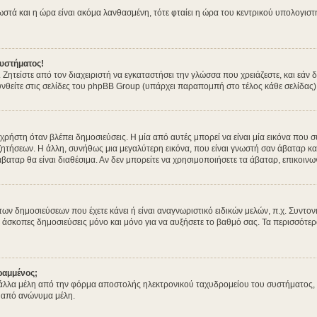
σωστά και η ώρα είναι ακόμα λανθασμένη, τότε φταίει η ώρα του κεντρικού υπολογισ
υστήματος!
. Ζητείστε από τον διαχειριστή να εγκαταστήσει την γλώσσα που χρειάζεστε, και εά
νθείτε στις σελίδες του phpBB Group (υπάρχει παραπομπή στο τέλος κάθε σελίδας)
στη όταν βλέπει δημοσιεύσεις. Η μία από αυτές μπορεί να είναι μία εικόνα που συ
ητήσεων. Η άλλη, συνήθως μια μεγαλύτερη εικόνα, που είναι γνωστή σαν άβαταρ και 
άβαταρ θα είναι διαθέσιμα. Αν δεν μπορείτε να χρησιμοποιήσετε τα άβαταρ, επικοινων
δημοσιεύσεων που έχετε κάνει ή είναι αναγνωριστικό ειδικών μελών, π.χ. Συντονιστέ
 άσκοπες δημοσιεύσεις μόνο και μόνο για να αυξήσετε το βαθμό σας. Τα περισσότερα
ραμμένος;
λλα μέλη από την φόρμα αποστολής ηλεκτρονικού ταχυδρομείου του συστήματος, και 
 από ανώνυμα μέλη.