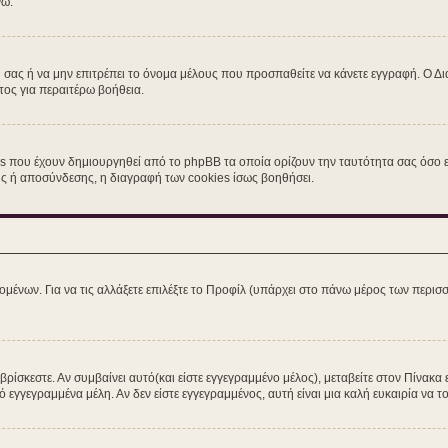
νω.
η σας ή να μην επιτρέπει το όνομα μέλους που προσπαθείτε να κάνετε εγγραφή. Ο Δι
τος για περαιτέρω βοήθεια.
s που έχουν δημιουργηθεί από το phpBB τα οποία ορίζουν την ταυτότητα σας όσο εί
σης ή αποσύνδεσης, η διαγραφή των cookies ίσως βοηθήσει.
ομένων. Για να τις αλλάξετε επιλέξτε το Προφίλ (υπάρχει στο πάνω μέρος των περισσ
ίσκεστε. Αν συμβαίνει αυτό(και είστε εγγεγραμμένο μέλος), μεταβείτε στον Πίνακα 
ό εγγεγραμμένα μέλη. Αν δεν είστε εγγεγραμμένος, αυτή είναι μια καλή ευκαιρία να το