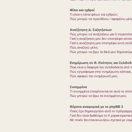
Φίλοι και εχθροί
Τι είναι η λίστα φίλων και εχθρών;
Πώς μπορώ να προσθέσω / αφαιρέσω μέλη 
Αναζήτηση Δ. Συζητήσεων
Πώς μπορώ να αναζητήσω μια ή περισσότερ
Γιατί η αναζήτηση μου δεν επιστρέφει αποτ
Γιατί η αναζήτηση μου επιστρέφει κενή σελί
Πώς αναζητώ μέλη;
Πώς μπορώ να βρω τα δικά μου δημοσιεύμα
Ενημέρωση σε Θ. Ενότητες και Σελιδοδε
Ποια είναι η διαφορά του σελιδοδείκτη από
Πώς εγγράφομαι στην ενημέρωση κάποιας Δ
Πώς αφαιρώ την ενημέρωσή μου;
Συνημμένα
Τι συνημμένα επιτρέπονται σε αυτό το σύσ
Πώς μπορώ να βρω τα συνημμένα μου;
Θέματα αναφορικά με το phpBB 3
Ποιος έχει δημιουργήσει αυτό το πρόγραμμα
Γιατί δεν είναι διαθέσιμο το Χ χαρακτηριστικό
Με ποιόν θα επικοινωνήσω σχετικά με νομ