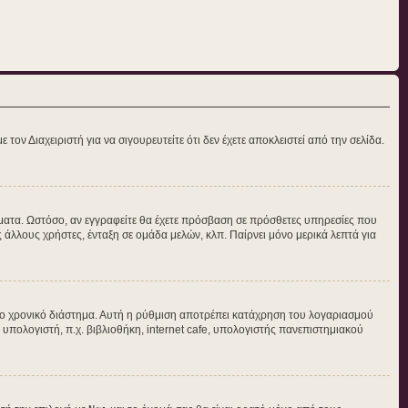
τον Διαχειριστή για να σιγουρευτείτε ότι δεν έχετε αποκλειστεί από την σελίδα.
νύματα. Ωστόσο, αν εγγραφείτε θα έχετε πρόσβαση σε πρόσθετες υπηρεσίες που
άλλους χρήστες, ένταξη σε ομάδα μελών, κλπ. Παίρνει μόνο μερικά λεπτά για
ο χρονικό διάστημα. Αυτή η ρύθμιση αποτρέπει κατάχρηση του λογαριασμού
 υπολογιστή, π.χ. βιβλιοθήκη, internet cafe, υπολογιστής πανεπιστημιακού