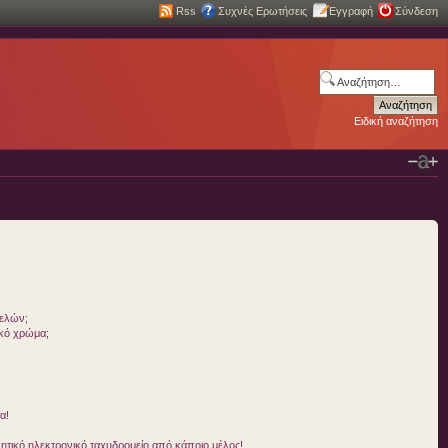
Rss
Συχνές Ερωτήσεις
Εγγραφή
Σύνδεση
Ειδική αναζήτηση
μελών;
ικό χρώμα;
α!
τικό ηλεκτρονικό ταχυδρομείο από κάποιο μέλος!