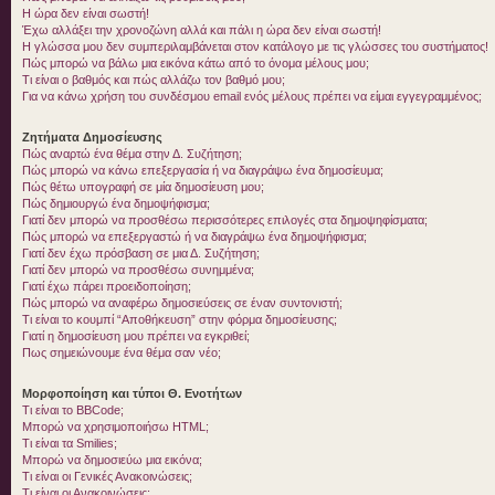
Η ώρα δεν είναι σωστή!
Έχω αλλάξει την χρονοζώνη αλλά και πάλι η ώρα δεν είναι σωστή!
Η γλώσσα μου δεν συμπεριλαμβάνεται στον κατάλογο με τις γλώσσες του συστήματος!
Πώς μπορώ να βάλω μια εικόνα κάτω από το όνομα μέλους μου;
Τι είναι ο βαθμός και πώς αλλάζω τον βαθμό μου;
Για να κάνω χρήση του συνδέσμου email ενός μέλους πρέπει να είμαι εγγεγραμμένος;
Ζητήματα Δημοσίευσης
Πώς αναρτώ ένα θέμα στην Δ. Συζήτηση;
Πώς μπορώ να κάνω επεξεργασία ή να διαγράψω ένα δημοσίευμα;
Πώς θέτω υπογραφή σε μία δημοσίευση μου;
Πώς δημιουργώ ένα δημοψήφισμα;
Γιατί δεν μπορώ να προσθέσω περισσότερες επιλογές στα δημοψηφίσματα;
Πώς μπορώ να επεξεργαστώ ή να διαγράψω ένα δημοψήφισμα;
Γιατί δεν έχω πρόσβαση σε μια Δ. Συζήτηση;
Γιατί δεν μπορώ να προσθέσω συνημμένα;
Γιατί έχω πάρει προειδοποίηση;
Πώς μπορώ να αναφέρω δημοσιεύσεις σε έναν συντονιστή;
Τι είναι το κουμπί “Αποθήκευση” στην φόρμα δημοσίευσης;
Γιατί η δημοσίευση μου πρέπει να εγκριθεί;
Πως σημειώνουμε ένα θέμα σαν νέο;
Μορφοποίηση και τύποι Θ. Ενοτήτων
Τι είναι το BBCode;
Μπορώ να χρησιμοποιήσω HTML;
Τι είναι τα Smilies;
Μπορώ να δημοσιεύω μια εικόνα;
Τι είναι οι Γενικές Ανακοινώσεις;
Τι είναι οι Ανακοινώσεις;