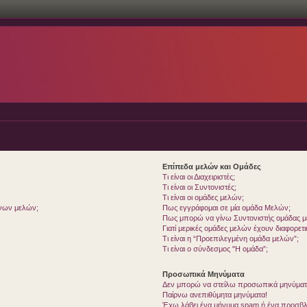
Επίπεδα μελών και Ομάδες
Τι είναι οι Διαχειριστές;
Τι είναι οι Συντονιστές;
Τι είναι οι ομάδες μελών;
ένων μελών;
Πως εγγράφομαι σε μία ομάδα Μελών;
Πως μπορώ να γίνω Συντονιστής ομάδας 
Γιατί μερικές ομάδες μελών έχουν διαφορετ
Τι είναι η “Προεπιλεγμένη ομάδα μελών”;
Τι είναι ο σύνδεσμος "Η ομάδα”;
Προσωπικά Μηνύματα
Δεν μπορώ να στείλω προσωπικά μηνύματ
Παίρνω ανεπιθύμητα μηνύματα!
Έχω λάβει ένα μήνυμα spam ή ένα προσβλη