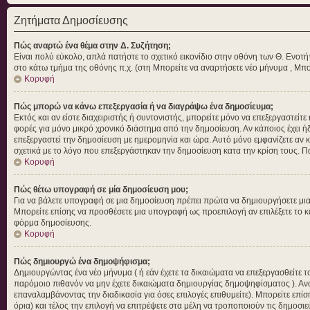
Ζητήματα Δημοσίευσης
Πώς αναρτώ ένα θέμα στην Δ. Συζήτηση;
Είναι πολύ εύκολο, απλά πατήστε το σχετικό εικονίδιο στην οθόνη των Θ. Ενοτή
στο κάτω τμήμα της οθόνης π.χ. (στη Μπορείτε να αναρτήσετε νέο μήνυμα , Μπο
Κορυφή
Πώς μπορώ να κάνω επεξεργασία ή να διαγράψω ένα δημοσίευμα;
Εκτός και αν είστε διαχειριστής ή συντονιστής, μπορείτε μόνο να επεξεργαστεί
φορές για μόνο μικρό χρονικό διάστημα από την δημοσίευση. Αν κάποιος έχει ή
επεξεργαστεί την δημοσίευση με ημερομηνία και ώρα. Αυτό μόνο εμφανίζετε αν 
σχετικά με το λόγο που επεξεργάστηκαν την δημοσίευση κατα την κρίση τους. 
Κορυφή
Πώς θέτω υπογραφή σε μία δημοσίευση μου;
Για να βάλετε υπογραφή σε μια δημοσίευση πρέπει πρώτα να δημιουργήσετε μια α
Μπορείτε επίσης να προσθέσετε μια υπογραφή ως προεπιλογή αν επιλέξετε το 
φόρμα δημοσίευσης.
Κορυφή
Πώς δημιουργώ ένα δημοψήφισμα;
Δημιουργώντας ένα νέο μήνυμα ( ή εάν έχετε τα δικαιώματα να επεξεργασθείτε
παρόμοιο πιθανόν να μην έχετε δικαιώματα δημιουργίας δημοψηφίσματος ). Αν
επαναλαμβάνοντας την διαδικασία για όσες επιλογές επιθυμείτε). Μπορείτε επίσ
όρια) και τέλος την επιλογή να επιτρέψετε στα μέλη να τροποποιούν τις δημοσιε