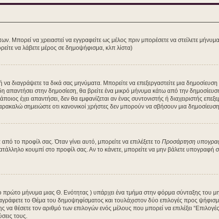
των. Μπορεί να χρειαστεί να εγγραφείτε ως μέλος πριν μπορέσετε να στείλετε μήνυμ
ρείτε να λάβετε μέρος σε δημοψήφισμα, κλπ λίστα)
τε ή να διαγράψετε τα δικά σας μηνύματα. Μπορείτε να επεξεργαστείτε μια δημοσίευσ
δη απαντήσει στην δημοσίεση, θα βρείτε ένα μικρό μήνυμα κάτω από την δημοσίευσ
κάποιος έχει απαντήσει, δεν θα εμφανίζεται αν ένας συντονιστής ή διαχειριστής ε
Παρακαλώ σημειώστε οτι κανονικοί χρήστες δεν μπορούν να σβήσουν μια δημοσίευση 
πό το προφίλ σας. Όταν γίνει αυτό, μπορείτε να επιλέξετε το
Προσάρτηση υπογρα
κατάλληλο κουμπί στο προφίλ σας. Αν το κάνετε, μπορείτε να μην βάλετε υπογραφή
 το πρώτο μήνυμα μιας Θ. Ενότητας ) υπάρχει ένα τμήμα στην φόρμα σύνταξης του μ
αγράφετε το Θέμα του δημοψηφίσματος και τουλάχιστον δύο επιλογές προς ψήφισμα
ης να θέσετε τον αριθμό των επιλογών ενός μέλους που μπορεί να επιλέξει “Επιλογ
ύσεις τους.