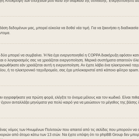
ογή
Απόκρυψη των στοιχείων μου κατά την διάρκεια της σύνδεσης
. Ενεργοποιήστε αυ
η δεδομένων μας, μπορεί εύκολα να δοθεί νέα τιμή. Για να ξεκινήσει η διαδικασία 
ύντομα.
α δύο μπορεί να συμβαίνει. Ή Να έχει ενεργοποιηθεί η COPPA διακήρυξη εφόσον κατά
 και ο λογαριασμός σας να χρειάζεται ενεργοποίηση. Μερικά συστήματα απαιτούν όλες 
ρωθήκατε εάν χρειάζεται αυτή η ενεργοποίηση. Αν έχετε λάβει ένα ηλεκτρονικό ταχυδ
ου, ή το ηλεκτρονικό ταχυδρομείο, σας έχει μπλοκαριστεί από κάποιο φίλτρο spam. 
 εγγραφήκατε για πρώτη φορά, ελέγξτε το όνομα μέλους και τον κωδικό. Είναι πιθα
χουν ανταλλάξει μηνύματα για πολύ καιρό για να μειώσουν το μέγεθος της βάσης δ
ι ένας νόμος των Ηνωμένων Πολιτειών που απαιτεί από τις σελίδες που μπορούν να
ριών από άτομο κάτω των 13 ετών. Να έχετε υπόψη ότι το phpBB Group δεν μπορεί 