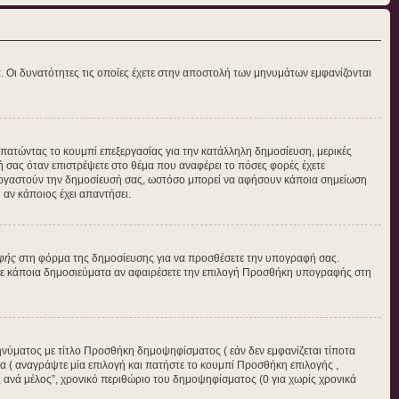
α. Οι δυνατότητες τις οποίες έχετε στην αποστολή των μηνυμάτων εμφανίζονται
η πατώντας το κουμπί επεξεργασίας για την κατάλληλη δημοσίευση, μερικές
ή σας όταν επιστρέψετε στο θέμα που αναφέρει το πόσες φορές έχετε
πεξεργαστούν την δημοσίευσή σας, ωστόσο μπορεί να αφήσουν κάποια σημείωση
αν κάποιος έχει απαντήσει.
φής
στη φόρμα της δημοσίευσης για να προσθέσετε την υπογραφή σας.
 σε κάποια δημοσιεύματα αν αφαιρέσετε την επιλογή Προσθήκη υπογραφής στη
ηνύματος με τίτλο Προσθήκη δημοψηφίσματος ( εάν δεν εμφανίζεται τίποτα
 ( αναγράψτε μία επιλογή και πατήστε το κουμπί Προσθήκη επιλογής ,
ές ανά μέλος”, χρονικό περιθώριο του δημοψηφίσματος (0 για χωρίς χρονικά