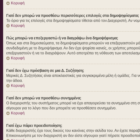
Κορυφή
Γιατί δεν μπορώ να προσθέσω περισσότερες επιλογές στα δημοψηφίσματα;
Το όριο για τις επιλογές στα δημοψηφίσματα τίθεται από τον Διαχειριστή. Αν νο
Κορυφή
Πώς μπορώ να επεξεργαστώ ή να διαγράψω ένα δημοψήφισμα;
Όπως και στα δημοσιεύματα, τα δημοψηφίσματα μπορούν να επεξεργαστούν μόνο 
συνδεδεμένη με το δημοψήφισμα. Αν δεν έχει ψηφίσει κανείς, οι χρήστες μπορο
επεξεργαστούν ή να το διαγράψουν. Αυτό αποτρέπει τη νόθευση των αποτελεσμ
Κορυφή
Γιατί δεν έχω πρόσβαση σε μια Δ. Συζήτηση;
Μερικές Δ. Συζητήσεις είναι αποκλειστικές για συγκεκριμένα μέλη ή ομάδες. Για ν
την άδεια.
Κορυφή
Γιατί δεν μπορώ να προσθέσω συνημμένα;
Ο διαχειριστής του συστήματος μπορεί να έχει απαγορεύσει τα συνημμένα στη σ
σίγουροι για το λόγο που δεν μπορείτε να προσθέσετε συνημμένο.
Κορυφή
Γιατί έχω πάρει προειδοποίηση;
Κάθε διαχειριστής έχει τους δικούς του κανόνες στην σελίδα του. Αν έχετε παρα
Επικοινωνήστε με τον διαχειριστή αν δεν είστε σίγουροι γιατί πήρατε προειδοπο