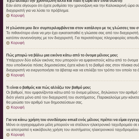
Έχω αλλάξει την χρονοζώνη αλλά και πάλι η ώρα δεν είναι σωστή!
Εάν είστε σίγουροι ότι έχετε ρυθμίσει την χρονοζώνη και την Καλοκαιρινή ώρα 
διαχειριστή για να λύσει το πρόβλημα.
Κορυφή
Η γλώσσα μου δεν συμπεριλαμβάνεται στον κατάλογο με τις γλώσσες του σ
Το πιθανότερο είναι να μην έχει εγκατασταθεί η γλώσσα σας από τον διαχειριστή
κατόπιν συνεννόησης με τον διαχειριστή. Για περισσότερες πληροφορίες απευθυ
Κορυφή
Πώς μπορώ να βάλω μια εικόνα κάτω από το όνομα μέλους μου;
Υπάρχουν δύο ειδών εικόνες που μπορούν να εμφανιστούς κάτω από το όνομα χρή
που υποδικνύει πόσες δημοσιεύσεις έχετε κάνει ή το βαθμό σας στον πίνακα συζ
διαχειριστή να ενεργοποιήσει τα άβαταρ και να επιλέξει τον τρόπο τον οποίο τα 
Κορυφή
Τι είναι ο βαθμός και πώς αλλάζω τον βαθμό μου;
Οι βαθμοί, που εμφανίζονται κάτω από το όνομα μέλους, δηλώνουν τον αριθμό των 
διότι γίνετε μόνο από τον διαχειριστή του συστήματος. Παρακαλούμε μην κάνετε
θα μειώσει τον αριθμό των δημοσιεύσεων σας.
Κορυφή
Για να κάνω χρήση του συνδέσμου email ενός μέλους πρέπει να είμαι εγγεγ
Μόνο οι εγγεγραμμένοι μέλη μπορούν να στείλουν ηλεκτρονικό ταχυδρομείο σε ά
να αποτραπεί η κακόβουλη χρήση του συστήματος ηλεκτρονικού ταχυδρομείου
Κορυφή