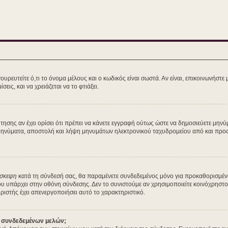
ευτείτε ό,τι το όνομα μέλους και ο κωδικός είναι σωστά. Αν είναι, επικοινωνήστε με 
εις, και να χρειάζεται να το φτιάξει.
ζήτησης αν έχει ορίσει ότι πρέπει να κάνετε εγγραφή ούτως ώστε να δημοσιεύετε μη
ά μηνύματα, αποστολή και λήψη μηνυμάτων ηλεκτρονικού ταχυδρομείου από και προς 
ίσκεψη
κατά τη σύνδεσή σας, θα παραμένετε συνδεδεμένος μόνο για προκαθορισμέν
ου υπάρχει στην οθόνη σύνδεσης. Δεν το συνιστούμε αν χρησιμοποιείτε κοινόχρηστο
ειριστής έχει απενεργοποιήσει αυτό το χαρακτηριστικό.
ν συνδεδεμένων μελών;