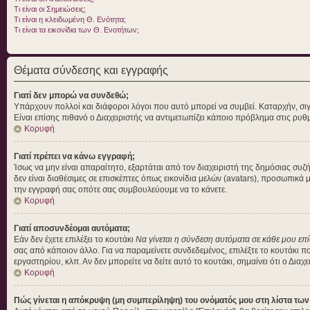
Τι είναι οι Σημειώσεις;
Τι είναι η κλειδωμένη Θ. Ενότητα;
Τι είναι τα εικονίδια των Θ. Ενοτήτων;
Θέματα σύνδεσης και εγγραφής
Γιατί δεν μπορώ να συνδεθώ;
Υπάρχουν πολλοί και διάφοροι λόγοι που αυτό μπορεί να συμβεί. Καταρχήν, σιγουρ
Είναι επίσης πιθανό ο Διαχειριστής να αντιμετωπίζει κάποιο πρόβλημα στις ρυθμίσ
Κορυφή
Γιατί πρέπει να κάνω εγγραφή;
Ίσως να μην είναι απαραίτητο, εξαρτάται από τον διαχειριστή της δημόσιας συ
δεν είναι διαθέσιμες σε επισκέπτες όπως εικονίδια μελών (avatars), προσωπικ
την εγγραφή σας οπότε σας συμβουλεύουμε να το κάνετε.
Κορυφή
Γιατί αποσυνδέομαι αυτόματα;
Εάν δεν έχετε επιλέξει το κουτάκι
Να γίνεται η σύνδεση αυτόματα σε κάθε μου επ
σας από κάποιον άλλο. Για να παραμείνετε συνδεδεμένος, επιλέξτε το κουτάκι π
εργαστηρίου, κλπ. Αν δεν μπορείτε να δείτε αυτό το κουτάκι, σημαίνει ότι ο Διαχ
Κορυφή
Πώς γίνεται η απόκρυψη (μη συμπερίληψη) του ονόματός μου στη λίστα τω