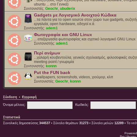
ubuntu ... στο Γενικά)
Συντονιστές:
Geochr
,
ubuderix
Gadgets με Λογισμικό Ανοιχτού Κώδικα
...τα πάντα για το open source στον χώρο των gadgets, συζητή
εργαλεία, open hardware, οδηγοί κ.ά.
Συντονιστής:
adem1
Φωτογραφία και GNU Linux
... επεξεργασία φωτογραφίας και σχετικό λογισμικό GNU Linux
Συντονιστής:
adem1
Περί ανέμων
...χαλαρή κουβεντούλα, γενικός σχολιασμός, φιλοσοφικές συζητ
meeting point / γνωριμία
Συντονιστής:
konnn
Put the FUN back
...wallpapers, screenshots, videos, χιούμορ, κλπ
Συντονιστές:
Geochr
,
konnn
Σύνδεση
•
Εγγραφή
Όνομα μέλους:
Κωδικός:
Στατιστικά
Συνολικές δημοσιεύσεις
344537
• Σύνολο θεμάτων
31273
• Σύνολο μελών
12289
• Το νεό
Powered
Pro Ubuntu 