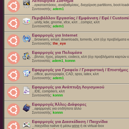
Λειτουργικό Σύστημα
...εγκαταστάσεις, αναβαθμίσεις, διαχείριση partitions, boot-load
Συντονιστής:
adem1
Περιβάλλον Εργασίας / Εμφάνιση / Εφέ / Customi
...unity, kde, gnome, xfce, κλπ ...compiz, κλπ
Συντονιστής:
adem1
Εφαρμογές για Internet
...browsers, email, downloads, torrents, κλπ (όχι προβλήματα
Συντονιστής:
the_eye
Εφαρμογές για Πολυμέσα
...βίντεο, ήχος, players, codecs, κλπ (όχι προβλήματα καρτών 
Συντονιστές:
adem1
,
konnn
Εφαρμογές για Γραφείο / Γραφιστική / Επιστήμες
...office, φωτογραφία, CAD, spss, latex, κλπ
Συντονιστής:
adem1
Εφαρμογές για Ανάπτυξη Λογισμικού
...IDE, compilers, κλπ
Συντονιστής:
konnn
Εφαρμογές Άλλες-Διάφορες
...εφαρμογές για οτιδήποτε άλλο
Συντονιστής:
konnn
Εφαρμογές για Διασκέδαση / Παιχνίδια
...παιχνίδια native ή μέσω
wine
ή σε virtual-box