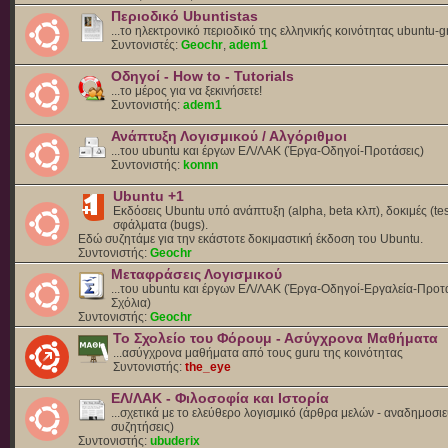
Περιοδικό Ubuntistas
...το ηλεκτρονικό περιοδικό της ελληνικής κοινότητας ubuntu-g
Συντονιστές:
Geochr
,
adem1
Οδηγοί - How to - Tutorials
...το μέρος για να ξεκινήσετε!
Συντονιστής:
adem1
Ανάπτυξη Λογισμικού / Αλγόριθμοι
...του ubuntu και έργων ΕΛ/ΛΑΚ (Έργα-Οδηγοί-Προτάσεις)
Συντονιστής:
konnn
Ubuntu +1
Εκδόσεις Ubuntu υπό ανάπτυξη (alpha, beta κλπ), δοκιμές (tes
σφάλματα (bugs).
Eδώ συζητάμε για την εκάστοτε δοκιμαστική έκδοση του Ubuntu.
Συντονιστής:
Geochr
Μεταφράσεις Λογισμικού
...του ubuntu και έργων ΕΛ/ΛΑΚ (Έργα-Οδηγοί-Εργαλεία-Προτά
Σχόλια)
Συντονιστής:
Geochr
Το Σχολείο του Φόρουμ - Ασύγχρονα Μαθήματα
...ασύγχρονα μαθήματα από τους guru της κοινότητας
Συντονιστής:
the_eye
ΕΛ/ΛΑΚ - Φιλοσοφία και Ιστορία
...σχετικά με το ελεύθερο λογισμικό (άρθρα μελών - αναδημοσιε
συζητήσεις)
Συντονιστής:
ubuderix