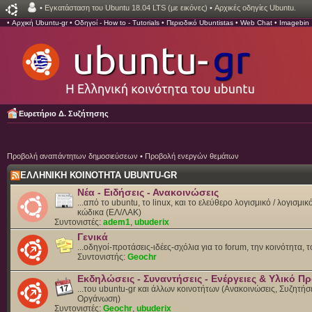
•
Εγκατάσταση του Ubuntu 18.04 LTS (με εικόνες)
•
Αρχικές οδηγίες Ubuntu.
•
Αρχική Ubuntu-gr
•
Οδηγοί - How to - Tutorials
•
Περιοδικό Ubuntistas
•
Web Chat
•
Imagebin
Ευρετήριο Δ. Συζήτησης
Προβολή αναπάντητων δημοσιεύσεων
•
Προβολή ενεργών θεμάτων
ΕΛΛΗΝΙΚΗ ΚΟΙΝΟΤΗΤΑ UBUNTU-GR
Νέα - Ειδήσεις - Ανακοινώσεις
...από το ubuntu, το linux, και το ελεύθερο λογισμικό / λογισμι
κώδικα (ΕΛ/ΛΑΚ)
Συντονιστές:
adem1
,
ubuderix
Γενικά
...οδηγοί-προτάσεις-ιδέες-σχόλια για το forum, την κοινότητα, 
Συντονιστής:
Geochr
Εκδηλώσεις - Συναντήσεις - Ενέργειες & Υλικό 
...του ubuntu-gr και άλλων κοινοτήτων (Ανακοινώσεις, Συζητήσε
Οργάνωση)
Συντονιστές:
Geochr
,
ubuderix