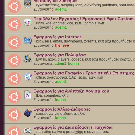
Λειτουργικό Σύστημα
...εγκαταστάσεις, αναβαθμίσεις, διαχείριση partitions, boot-load
Συντονιστής:
adem1
Περιβάλλον Εργασίας / Εμφάνιση / Εφέ / Customi
...unity, kde, gnome, xfce, κλπ ...compiz, κλπ
Συντονιστής:
adem1
Εφαρμογές για Internet
...browsers, email, downloads, torrents, κλπ (όχι προβλήματα
Συντονιστής:
the_eye
Εφαρμογές για Πολυμέσα
...βίντεο, ήχος, players, codecs, κλπ (όχι προβλήματα καρτών 
Συντονιστές:
adem1
,
konnn
Εφαρμογές για Γραφείο / Γραφιστική / Επιστήμες
...office, φωτογραφία, CAD, spss, latex, κλπ
Συντονιστής:
adem1
Εφαρμογές για Ανάπτυξη Λογισμικού
...IDE, compilers, κλπ
Συντονιστής:
konnn
Εφαρμογές Άλλες-Διάφορες
...εφαρμογές για οτιδήποτε άλλο
Συντονιστής:
konnn
Εφαρμογές για Διασκέδαση / Παιχνίδια
...παιχνίδια native ή μέσω
wine
ή σε virtual-box