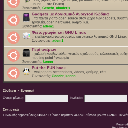
ubuntu ... στο Γενικά)
Συντονιστές:
Geochr
,
ubuderix
Gadgets με Λογισμικό Ανοιχτού Κώδικα
...τα πάντα για το open source στον χώρο των gadgets, συζητή
εργαλεία, open hardware, οδηγοί κ.ά.
Συντονιστής:
adem1
Φωτογραφία και GNU Linux
... επεξεργασία φωτογραφίας και σχετικό λογισμικό GNU Linux
Συντονιστής:
adem1
Περί ανέμων
...χαλαρή κουβεντούλα, γενικός σχολιασμός, φιλοσοφικές συζητ
meeting point / γνωριμία
Συντονιστής:
konnn
Put the FUN back
...wallpapers, screenshots, videos, χιούμορ, κλπ
Συντονιστές:
Geochr
,
konnn
Σύνδεση
•
Εγγραφή
Όνομα μέλους:
Κωδικός:
Στατιστικά
Συνολικές δημοσιεύσεις
344537
• Σύνολο θεμάτων
31273
• Σύνολο μελών
12289
• Το νεό
Powered
Pro Ubuntu 