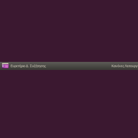
Ευρετήριο Δ. Συζήτησης
Κανόνες Λειτουργ