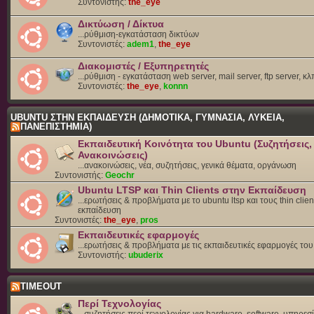
Συντονιστής:
the_eye
Δικτύωση / Δίκτυα
...ρύθμιση-εγκατάσταση δικτύων
Συντονιστές:
adem1
,
the_eye
Διακομιστές / Εξυπηρετητές
...ρύθμιση - εγκατάσταση web server, mail server, ftp server, κλ
Συντονιστές:
the_eye
,
konnn
UBUNTU ΣΤΗΝ ΕΚΠΑΙΔΕΥΣΗ (ΔΗΜΟΤΙΚΑ, ΓΥΜΝΑΣΙΑ, ΛΥΚΕΙΑ,
ΠΑΝΕΠΙΣΤΗΜΙΑ)
Εκπαιδευτική Κοινότητα του Ubuntu (Συζητήσεις,
Ανακοινώσεις)
...ανακοινώσεις, νέα, συζητήσεις, γενικά θέματα, οργάνωση
Συντονιστής:
Geochr
Ubuntu LTSP και Thin Clients στην Εκπαίδευση
...ερωτήσεις & προβλήματα με το ubuntu ltsp και τους thin clien
εκπαίδευση
Συντονιστές:
the_eye
,
pros
Εκπαιδευτικές εφαρμογές
...ερωτήσεις & προβλήματα με τις εκπαιδευτικές εφαρμογές το
Συντονιστής:
ubuderix
TIMEOUT
Περί Τεχνολογίας
...συζητήσεις περί τεχνολογίας για hardware, software, υπηρεσί