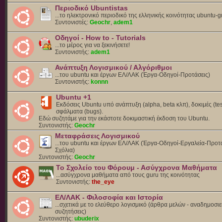
Περιοδικό Ubuntistas
...το ηλεκτρονικό περιοδικό της ελληνικής κοινότητας ubuntu-g
Συντονιστές:
Geochr
,
adem1
Οδηγοί - How to - Tutorials
...το μέρος για να ξεκινήσετε!
Συντονιστής:
adem1
Ανάπτυξη Λογισμικού / Αλγόριθμοι
...του ubuntu και έργων ΕΛ/ΛΑΚ (Έργα-Οδηγοί-Προτάσεις)
Συντονιστής:
konnn
Ubuntu +1
Εκδόσεις Ubuntu υπό ανάπτυξη (alpha, beta κλπ), δοκιμές (tes
σφάλματα (bugs).
Eδώ συζητάμε για την εκάστοτε δοκιμαστική έκδοση του Ubuntu.
Συντονιστής:
Geochr
Μεταφράσεις Λογισμικού
...του ubuntu και έργων ΕΛ/ΛΑΚ (Έργα-Οδηγοί-Εργαλεία-Προτά
Σχόλια)
Συντονιστής:
Geochr
Το Σχολείο του Φόρουμ - Ασύγχρονα Μαθήματα
...ασύγχρονα μαθήματα από τους guru της κοινότητας
Συντονιστής:
the_eye
ΕΛ/ΛΑΚ - Φιλοσοφία και Ιστορία
...σχετικά με το ελεύθερο λογισμικό (άρθρα μελών - αναδημοσιε
συζητήσεις)
Συντονιστής:
ubuderix