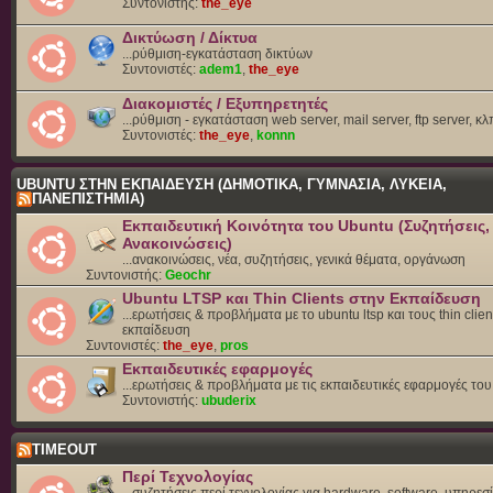
Συντονιστής:
the_eye
Δικτύωση / Δίκτυα
...ρύθμιση-εγκατάσταση δικτύων
Συντονιστές:
adem1
,
the_eye
Διακομιστές / Εξυπηρετητές
...ρύθμιση - εγκατάσταση web server, mail server, ftp server, κλ
Συντονιστές:
the_eye
,
konnn
UBUNTU ΣΤΗΝ ΕΚΠΑΙΔΕΥΣΗ (ΔΗΜΟΤΙΚΑ, ΓΥΜΝΑΣΙΑ, ΛΥΚΕΙΑ,
ΠΑΝΕΠΙΣΤΗΜΙΑ)
Εκπαιδευτική Κοινότητα του Ubuntu (Συζητήσεις,
Ανακοινώσεις)
...ανακοινώσεις, νέα, συζητήσεις, γενικά θέματα, οργάνωση
Συντονιστής:
Geochr
Ubuntu LTSP και Thin Clients στην Εκπαίδευση
...ερωτήσεις & προβλήματα με το ubuntu ltsp και τους thin clien
εκπαίδευση
Συντονιστές:
the_eye
,
pros
Εκπαιδευτικές εφαρμογές
...ερωτήσεις & προβλήματα με τις εκπαιδευτικές εφαρμογές το
Συντονιστής:
ubuderix
TIMEOUT
Περί Τεχνολογίας
...συζητήσεις περί τεχνολογίας για hardware, software, υπηρεσί