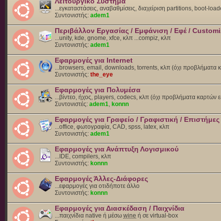
Λειτουργικό Σύστημα
...εγκαταστάσεις, αναβαθμίσεις, διαχείριση partitions, boot-load
Συντονιστής:
adem1
Περιβάλλον Εργασίας / Εμφάνιση / Εφέ / Customi
...unity, kde, gnome, xfce, κλπ ...compiz, κλπ
Συντονιστής:
adem1
Εφαρμογές για Internet
...browsers, email, downloads, torrents, κλπ (όχι προβλήματα
Συντονιστής:
the_eye
Εφαρμογές για Πολυμέσα
...βίντεο, ήχος, players, codecs, κλπ (όχι προβλήματα καρτών 
Συντονιστές:
adem1
,
konnn
Εφαρμογές για Γραφείο / Γραφιστική / Επιστήμες
...office, φωτογραφία, CAD, spss, latex, κλπ
Συντονιστής:
adem1
Εφαρμογές για Ανάπτυξη Λογισμικού
...IDE, compilers, κλπ
Συντονιστής:
konnn
Εφαρμογές Άλλες-Διάφορες
...εφαρμογές για οτιδήποτε άλλο
Συντονιστής:
konnn
Εφαρμογές για Διασκέδαση / Παιχνίδια
...παιχνίδια native ή μέσω
wine
ή σε virtual-box