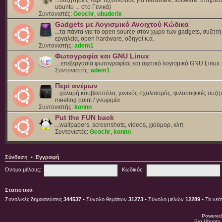
ubuntu ... στο Γενικά)
Συντονιστές:
Geochr
,
ubuderix
Gadgets με Λογισμικό Ανοιχτού Κώδικα
...τα πάντα για το open source στον χώρο των gadgets, συζητή
εργαλεία, open hardware, οδηγοί κ.ά.
Συντονιστής:
adem1
Φωτογραφία και GNU Linux
... επεξεργασία φωτογραφίας και σχετικό λογισμικό GNU Linux
Συντονιστής:
adem1
Περί ανέμων
...χαλαρή κουβεντούλα, γενικός σχολιασμός, φιλοσοφικές συζητ
meeting point / γνωριμία
Συντονιστής:
konnn
Put the FUN back
...wallpapers, screenshots, videos, χιούμορ, κλπ
Συντονιστές:
Geochr
,
konnn
Σύνδεση
•
Εγγραφή
Όνομα μέλους:
Κωδικός:
Στατιστικά
Συνολικές δημοσιεύσεις
344537
• Σύνολο θεμάτων
31273
• Σύνολο μελών
12289
• Το νεό
Powered
Pro Ubuntu 