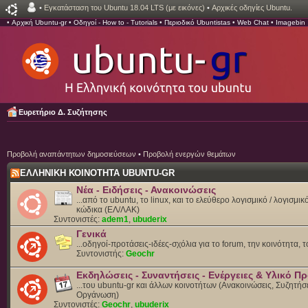
•
Εγκατάσταση του Ubuntu 18.04 LTS (με εικόνες)
•
Αρχικές οδηγίες Ubuntu.
•
Αρχική Ubuntu-gr
•
Οδηγοί - How to - Tutorials
•
Περιοδικό Ubuntistas
•
Web Chat
•
Imagebin
Ευρετήριο Δ. Συζήτησης
Προβολή αναπάντητων δημοσιεύσεων
•
Προβολή ενεργών θεμάτων
ΕΛΛΗΝΙΚΗ ΚΟΙΝΟΤΗΤΑ UBUNTU-GR
Νέα - Ειδήσεις - Ανακοινώσεις
...από το ubuntu, το linux, και το ελεύθερο λογισμικό / λογισμι
κώδικα (ΕΛ/ΛΑΚ)
Συντονιστές:
adem1
,
ubuderix
Γενικά
...οδηγοί-προτάσεις-ιδέες-σχόλια για το forum, την κοινότητα, 
Συντονιστής:
Geochr
Εκδηλώσεις - Συναντήσεις - Ενέργειες & Υλικό 
...του ubuntu-gr και άλλων κοινοτήτων (Ανακοινώσεις, Συζητήσε
Οργάνωση)
Συντονιστές:
Geochr
,
ubuderix