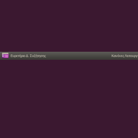
Ευρετήριο Δ. Συζήτησης
Κανόνες Λειτουργ