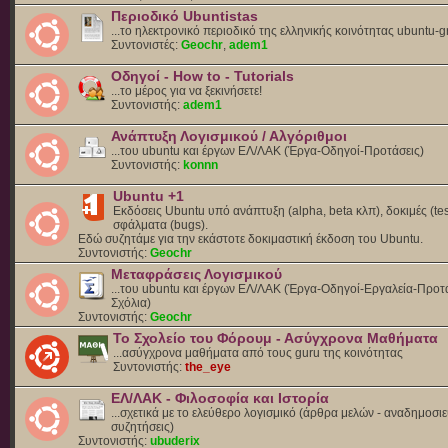
Περιοδικό Ubuntistas
...το ηλεκτρονικό περιοδικό της ελληνικής κοινότητας ubuntu-g
Συντονιστές:
Geochr
,
adem1
Οδηγοί - How to - Tutorials
...το μέρος για να ξεκινήσετε!
Συντονιστής:
adem1
Ανάπτυξη Λογισμικού / Αλγόριθμοι
...του ubuntu και έργων ΕΛ/ΛΑΚ (Έργα-Οδηγοί-Προτάσεις)
Συντονιστής:
konnn
Ubuntu +1
Εκδόσεις Ubuntu υπό ανάπτυξη (alpha, beta κλπ), δοκιμές (tes
σφάλματα (bugs).
Eδώ συζητάμε για την εκάστοτε δοκιμαστική έκδοση του Ubuntu.
Συντονιστής:
Geochr
Μεταφράσεις Λογισμικού
...του ubuntu και έργων ΕΛ/ΛΑΚ (Έργα-Οδηγοί-Εργαλεία-Προτά
Σχόλια)
Συντονιστής:
Geochr
Το Σχολείο του Φόρουμ - Ασύγχρονα Μαθήματα
...ασύγχρονα μαθήματα από τους guru της κοινότητας
Συντονιστής:
the_eye
ΕΛ/ΛΑΚ - Φιλοσοφία και Ιστορία
...σχετικά με το ελεύθερο λογισμικό (άρθρα μελών - αναδημοσιε
συζητήσεις)
Συντονιστής:
ubuderix