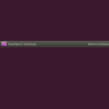
Ευρετήριο Δ. Συζήτησης
Κανόνες Λειτουργ