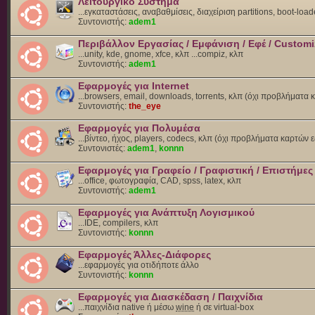
Λειτουργικό Σύστημα
...εγκαταστάσεις, αναβαθμίσεις, διαχείριση partitions, boot-load
Συντονιστής:
adem1
Περιβάλλον Εργασίας / Εμφάνιση / Εφέ / Customi
...unity, kde, gnome, xfce, κλπ ...compiz, κλπ
Συντονιστής:
adem1
Εφαρμογές για Internet
...browsers, email, downloads, torrents, κλπ (όχι προβλήματα
Συντονιστής:
the_eye
Εφαρμογές για Πολυμέσα
...βίντεο, ήχος, players, codecs, κλπ (όχι προβλήματα καρτών 
Συντονιστές:
adem1
,
konnn
Εφαρμογές για Γραφείο / Γραφιστική / Επιστήμες
...office, φωτογραφία, CAD, spss, latex, κλπ
Συντονιστής:
adem1
Εφαρμογές για Ανάπτυξη Λογισμικού
...IDE, compilers, κλπ
Συντονιστής:
konnn
Εφαρμογές Άλλες-Διάφορες
...εφαρμογές για οτιδήποτε άλλο
Συντονιστής:
konnn
Εφαρμογές για Διασκέδαση / Παιχνίδια
...παιχνίδια native ή μέσω
wine
ή σε virtual-box