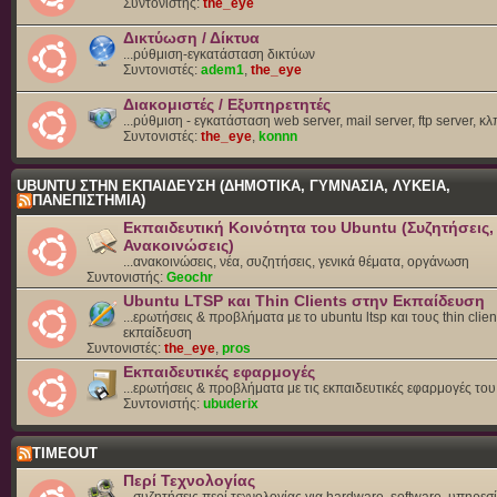
Συντονιστής:
the_eye
Δικτύωση / Δίκτυα
...ρύθμιση-εγκατάσταση δικτύων
Συντονιστές:
adem1
,
the_eye
Διακομιστές / Εξυπηρετητές
...ρύθμιση - εγκατάσταση web server, mail server, ftp server, κλ
Συντονιστές:
the_eye
,
konnn
UBUNTU ΣΤΗΝ ΕΚΠΑΙΔΕΥΣΗ (ΔΗΜΟΤΙΚΑ, ΓΥΜΝΑΣΙΑ, ΛΥΚΕΙΑ,
ΠΑΝΕΠΙΣΤΗΜΙΑ)
Εκπαιδευτική Κοινότητα του Ubuntu (Συζητήσεις,
Ανακοινώσεις)
...ανακοινώσεις, νέα, συζητήσεις, γενικά θέματα, οργάνωση
Συντονιστής:
Geochr
Ubuntu LTSP και Thin Clients στην Εκπαίδευση
...ερωτήσεις & προβλήματα με το ubuntu ltsp και τους thin clien
εκπαίδευση
Συντονιστές:
the_eye
,
pros
Εκπαιδευτικές εφαρμογές
...ερωτήσεις & προβλήματα με τις εκπαιδευτικές εφαρμογές το
Συντονιστής:
ubuderix
TIMEOUT
Περί Τεχνολογίας
...συζητήσεις περί τεχνολογίας για hardware, software, υπηρεσί