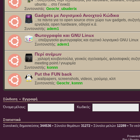
ubuntu ... στο Γενικά)
Συντονιστές:
Geochr
,
ubuderix
Gadgets με Λογισμικό Ανοιχτού Κώδικα
...τα πάντα για το open source στον χώρο των gadgets, συζητή
εργαλεία, open hardware, οδηγοί κ.ά.
Συντονιστής:
adem1
Φωτογραφία και GNU Linux
... επεξεργασία φωτογραφίας και σχετικό λογισμικό GNU Linux
Συντονιστής:
adem1
Περί ανέμων
...χαλαρή κουβεντούλα, γενικός σχολιασμός, φιλοσοφικές συζητ
meeting point / γνωριμία
Συντονιστής:
konnn
Put the FUN back
...wallpapers, screenshots, videos, χιούμορ, κλπ
Συντονιστές:
Geochr
,
konnn
Σύνδεση
•
Εγγραφή
Όνομα μέλους:
Κωδικός:
Στατιστικά
Συνολικές δημοσιεύσεις
344536
• Σύνολο θεμάτων
31272
• Σύνολο μελών
12289
• Το νεό
Powered
Pro Ubuntu 