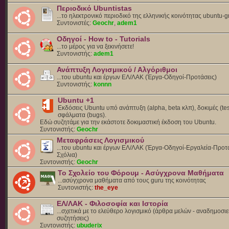
Περιοδικό Ubuntistas
...το ηλεκτρονικό περιοδικό της ελληνικής κοινότητας ubuntu-g
Συντονιστές:
Geochr
,
adem1
Οδηγοί - How to - Tutorials
...το μέρος για να ξεκινήσετε!
Συντονιστής:
adem1
Ανάπτυξη Λογισμικού / Αλγόριθμοι
...του ubuntu και έργων ΕΛ/ΛΑΚ (Έργα-Οδηγοί-Προτάσεις)
Συντονιστής:
konnn
Ubuntu +1
Εκδόσεις Ubuntu υπό ανάπτυξη (alpha, beta κλπ), δοκιμές (tes
σφάλματα (bugs).
Eδώ συζητάμε για την εκάστοτε δοκιμαστική έκδοση του Ubuntu.
Συντονιστής:
Geochr
Μεταφράσεις Λογισμικού
...του ubuntu και έργων ΕΛ/ΛΑΚ (Έργα-Οδηγοί-Εργαλεία-Προτά
Σχόλια)
Συντονιστής:
Geochr
Το Σχολείο του Φόρουμ - Ασύγχρονα Μαθήματα
...ασύγχρονα μαθήματα από τους guru της κοινότητας
Συντονιστής:
the_eye
ΕΛ/ΛΑΚ - Φιλοσοφία και Ιστορία
...σχετικά με το ελεύθερο λογισμικό (άρθρα μελών - αναδημοσιε
συζητήσεις)
Συντονιστής:
ubuderix