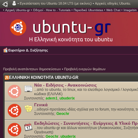
•
Εγκατάσταση του Ubuntu 18.04 LTS (με εικόνες)
•
Αρχικές οδηγίες Ubuntu.
•
Αρχική Ubuntu-gr
•
Οδηγοί - How to - Tutorials
•
Περιοδικό Ubuntistas
•
Web Chat
•
Imagebin
Ευρετήριο Δ. Συζήτησης
Προβολή αναπάντητων δημοσιεύσεων
•
Προβολή ενεργών θεμάτων
ΕΛΛΗΝΙΚΗ ΚΟΙΝΟΤΗΤΑ UBUNTU-GR
Νέα - Ειδήσεις - Ανακοινώσεις
...από το ubuntu, το linux, και το ελεύθερο λογισμικό / λογισμι
κώδικα (ΕΛ/ΛΑΚ)
Συντονιστές:
adem1
,
ubuderix
Γενικά
...οδηγοί-προτάσεις-ιδέες-σχόλια για το forum, την κοινότητα, 
Συντονιστής:
Geochr
Εκδηλώσεις - Συναντήσεις - Ενέργειες & Υλικό 
...του ubuntu-gr και άλλων κοινοτήτων (Ανακοινώσεις, Συζητήσε
Οργάνωση)
Συντονιστές:
Geochr
,
ubuderix