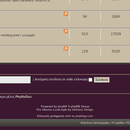
ργαλεία, open hardware, οδηγοί κ.ά.
94
1684
913
17039
meeting point / γνωριμία
128
5526
|
Αυτόματη σύνδεση σε κάθε επίσκεψη
τερο μέλος
PhyllisDus
Powered by
phpBB
© phpBB Group
Pro Ubuntu Lucid style by
Ishimaru Design
Ελληνική μετάφραση από το
phpbbgr.com
Κανόνες Λειτουργίας
•
Η ομάδα
• Όλ