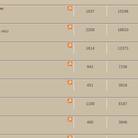
on
1837
15248
2209
18810
ν εδώ)
1614
12373
942
7236
451
3918
1100
8187
460
3946