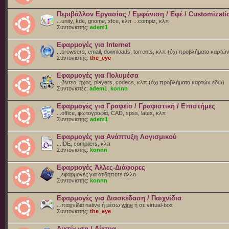
Περιβάλλον Εργασίας / Εμφάνιση / Εφέ / Customizati
...unity, kde, gnome, xfce, κλπ ...compiz, κλπ
Συντονιστής:
adem1
Εφαρμογές για Internet
...browsers, email, downloads, torrents, κλπ (όχι προβλήματα καρτώ
Συντονιστής:
the_eye
Εφαρμογές για Πολυμέσα
...βίντεο, ήχος, players, codecs, κλπ (όχι προβλήματα καρτών εδώ)
Συντονιστές:
adem1
,
konnn
Εφαρμογές για Γραφείο / Γραφιστική / Επιστήμες
...office, φωτογραφία, CAD, spss, latex, κλπ
Συντονιστής:
adem1
Εφαρμογές για Ανάπτυξη Λογισμικού
...IDE, compilers, κλπ
Συντονιστής:
konnn
Εφαρμογές Άλλες-Διάφορες
...εφαρμογές για οτιδήποτε άλλο
Συντονιστής:
konnn
Εφαρμογές για Διασκέδαση / Παιχνίδια
...παιχνίδια native ή μέσω
wine
ή σε virtual-box
Συντονιστής:
the_eye
Δικτύωση / Δίκτυα