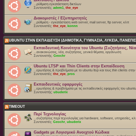
...ρύθμιση-εγκατάσταση δικτύων
Συντονιστές:
adem1
,
the_eye
Διακομιστές / Εξυπηρετητές
...ρύθμιση - εγκατάσταση web server, mail server, ftp server, κλπ
Συντονιστές:
the_eye
,
konnn
UBUNTU ΣΤΗΝ ΕΚΠΑΙΔΕΥΣΗ (ΔΗΜΟΤΙΚΑ, ΓΥΜΝΑΣΙΑ, ΛΥΚΕΙΑ, ΠΑΝΕΠΙΣ
Εκπαιδευτική Κοινότητα του Ubuntu (Συζητήσεις, Νέα
...ανακοινώσεις, νέα, συζητήσεις, γενικά θέματα, οργάνωση
Συντονιστής:
Geochr
Ubuntu LTSP και Thin Clients στην Εκπαίδευση
...ερωτήσεις & προβλήματα με το ubuntu ltsp και τους thin clients στη
Συντονιστές:
the_eye
,
pros
Εκπαιδευτικές εφαρμογές
...ερωτήσεις & προβλήματα με τις εκπαιδευτικές εφαρμογές του ubunt
Συντονιστής:
ubuderix
TIMEOUT
Περί Τεχνολογίας
...συζητήσεις περί τεχνολογίας για hardware, software, υπηρεσίες, κλπ
Συντονιστές:
Geochr
,
ubuderix
Gadgets με Λογισμικό Ανοιχτού Κώδικα