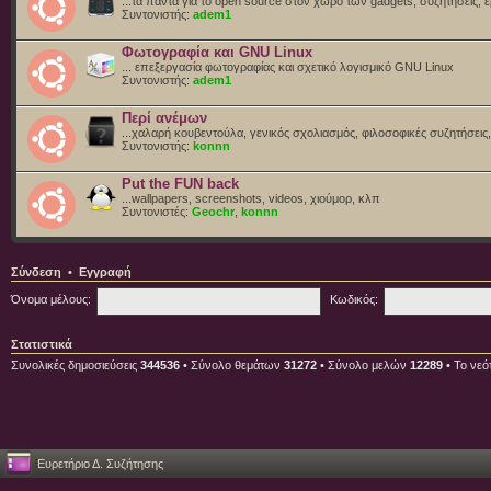
...τα πάντα για το open source στον χώρο των gadgets, συζητήσεις, ε
Συντονιστής:
adem1
Φωτογραφία και GNU Linux
... επεξεργασία φωτογραφίας και σχετικό λογισμικό GNU Linux
Συντονιστής:
adem1
Περί ανέμων
...χαλαρή κουβεντούλα, γενικός σχολιασμός, φιλοσοφικές συζητήσεις, 
Συντονιστής:
konnn
Put the FUN back
...wallpapers, screenshots, videos, χιούμορ, κλπ
Συντονιστές:
Geochr
,
konnn
Σύνδεση
•
Εγγραφή
Όνομα μέλους:
Κωδικός:
Στατιστικά
Συνολικές δημοσιεύσεις
344536
• Σύνολο θεμάτων
31272
• Σύνολο μελών
12289
• Το νεό
Ευρετήριο Δ. Συζήτησης