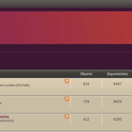
Θέματα
Δημοσιεύσεις
634
8497
ιχτού κώδικα (ΕΛ/ΛΑΚ)
729
8825
tu
θησης
412
6285
 Οργάνωση)