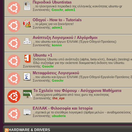
Περιοδικό Ubuntistas
...το ηλεκτρονικό περιοδικό της ελληνικής κοινότητας ubuntu-gr
Συντονιστές:
Geochr
,
adem1
Οδηγοί - How to - Tutorials
...το μέρος για να ξεκινήσετε!
Συντονιστής:
adem1
Ανάπτυξη Λογισμικού / Αλγόριθμοι
...του ubuntu και έργων ΕΛ/ΛΑΚ (Έργα-Οδηγοί-Προτάσεις)
Συντονιστής:
konnn
Ubuntu +1
Εκδόσεις Ubuntu υπό ανάπτυξη (alpha, beta κλπ), δοκιμές (testing) 
Eδώ συζητάμε για την εκάστοτε δοκιμαστική έκδοση του Ubuntu.
Συντονιστής:
Geochr
Μεταφράσεις Λογισμικού
...του ubuntu και έργων ΕΛ/ΛΑΚ (Έργα-Οδηγοί-Εργαλεία-Προτάσεις-
Συντονιστής:
Geochr
Το Σχολείο του Φόρουμ - Ασύγχρονα Μαθήματα
...ασύγχρονα μαθήματα από τους guru της κοινότητας
Συντονιστής:
the_eye
ΕΛ/ΛΑΚ - Φιλοσοφία και Ιστορία
...σχετικά με το ελεύθερο λογισμικό (άρθρα μελών - αναδημοσιεύσεις 
Συντονιστής:
ubuderix
HARDWARE & DRIVERS