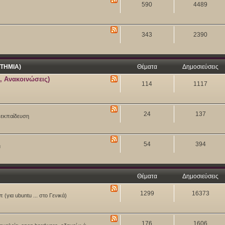
590
4489
343
2390
ΤΗΜΙΑ)
Θέματα
Δημοσιεύσεις
, Ανακοινώσεις)
114
1117
24
137
ν εκπαίδευση
54
394
u
Θέματα
Δημοσιεύσεις
1299
16373
 (για ubuntu ... στο Γενικά)
176
1606