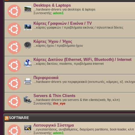
Desktops & Laptops
...hardware-drivers για desktops & laptops
Συντονιστής:
adem1
Κάρτες Γραφικών / Εικόνα / TV
...κάρτες γραφικών / προβλήματα εικόνας / τηλεοπτικοί δέκτες
Κάρτες Ήχου / Ήχος
...κάρτες ήχου / προβλήματα ήχου
Κάρτες Δικτύου (Ethernet, WiFi, Bluetooth) / Internet
...κάρτες δικτύου, modems, προβλήματα internet
Περιφερειακά
...hardware-drivers για περιφερειακά (εκτυπωτές, κάμερες, εξ. σκληρ
Servers & Thin Clients
...hardware-drivers για servers & thin clients(web, ftp, κλπ)
Συντονιστής:
the_eye
SOFTWARE
Λειτουργικό Σύστημα
...εγκαταστάσεις, αναβαθμίσεις, διαχείριση partitions, boot-loader, κλπ
Συντονιστής:
adem1