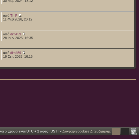
30 Μαρ 2024, 18:12
από
Th P
11 Φεβ 2026, 20:12
από
dim459
28 Ιουν 2025, 16:35
από
dim459
19 Σεπ 2025, 16:16
οι οι χρόνοι είναι UTC + 2 ώρες [
DST
] •
Διαγραφή cookies Δ. Συζήτησης