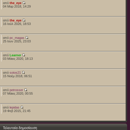
από
the_eye
04 Μαρ 2018, 14:29
από
the_eye
16 Ιούλ 2026, 18:53
από
pc_magas
25 Ιουν 2025, 23:03
από
Learner
03 Μάιος 2020, 18:13
από
sotos21
15 Νοέμ 2018, 06:51
από
petrosser
07 Μάιος 2020, 00:55
από
lepidas
19 Φεβ 2015, 21:45
Τελευταία δημοσίευση