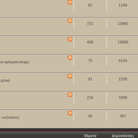
61
1169
721
13965
469
10896
75
4104
και σφάλματα (bugs).
91
1539
Σχόλια)
216
3358
40
367
- συζητήσεις)
Θέματα
Δημοσιεύσεις