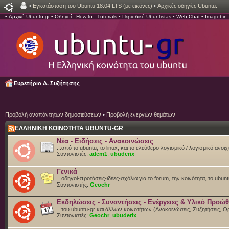
•
Εγκατάσταση του Ubuntu 18.04 LTS (με εικόνες)
•
Αρχικές οδηγίες Ubuntu.
•
Αρχική Ubuntu-gr
•
Οδηγοί - How to - Tutorials
•
Περιοδικό Ubuntistas
•
Web Chat
•
Imagebin
Ευρετήριο Δ. Συζήτησης
Προβολή αναπάντητων δημοσιεύσεων
•
Προβολή ενεργών θεμάτων
ΕΛΛΗΝΙΚΗ ΚΟΙΝΟΤΗΤΑ UBUNTU-GR
Νέα - Ειδήσεις - Ανακοινώσεις
...από το ubuntu, το linux, και το ελεύθερο λογισμικό / λογισμικό ανο
Συντονιστές:
adem1
,
ubuderix
Γενικά
...οδηγοί-προτάσεις-ιδέες-σχόλια για το forum, την κοινότητα, το ubun
Συντονιστής:
Geochr
Εκδηλώσεις - Συναντήσεις - Ενέργειες & Υλικό Προώ
...του ubuntu-gr και άλλων κοινοτήτων (Ανακοινώσεις, Συζητήσεις,
Συντονιστές:
Geochr
,
ubuderix