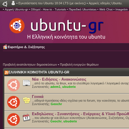
•
Εγκατάσταση του Ubuntu 18.04 LTS (με εικόνες)
•
Αρχικές οδηγίες Ubuntu.
•
Αρχική Ubuntu-gr
•
Οδηγοί - How to - Tutorials
•
Περιοδικό Ubuntistas
•
Web Chat
•
Imagebin
Ευρετήριο Δ. Συζήτησης
Προβολή αναπάντητων δημοσιεύσεων
•
Προβολή ενεργών θεμάτων
ΕΛΛΗΝΙΚΗ ΚΟΙΝΟΤΗΤΑ UBUNTU-GR
Νέα - Ειδήσεις - Ανακοινώσεις
...από το ubuntu, το linux, και το ελεύθερο λογισμικό / λογισμικό ανο
Συντονιστές:
adem1
,
ubuderix
Γενικά
...οδηγοί-προτάσεις-ιδέες-σχόλια για το forum, την κοινότητα, το ubun
Συντονιστής:
Geochr
Εκδηλώσεις - Συναντήσεις - Ενέργειες & Υλικό Προώ
...του ubuntu-gr και άλλων κοινοτήτων (Ανακοινώσεις, Συζητήσεις,
Συντονιστές:
Geochr
,
ubuderix