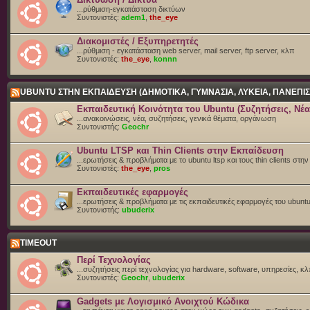
...ρύθμιση-εγκατάσταση δικτύων
Συντονιστές:
adem1
,
the_eye
Διακομιστές / Εξυπηρετητές
...ρύθμιση - εγκατάσταση web server, mail server, ftp server, κλπ
Συντονιστές:
the_eye
,
konnn
UBUNTU ΣΤΗΝ ΕΚΠΑΙΔΕΥΣΗ (ΔΗΜΟΤΙΚΑ, ΓΥΜΝΑΣΙΑ, ΛΥΚΕΙΑ, ΠΑΝΕΠΙΣ
Εκπαιδευτική Κοινότητα του Ubuntu (Συζητήσεις, Νέα
...ανακοινώσεις, νέα, συζητήσεις, γενικά θέματα, οργάνωση
Συντονιστής:
Geochr
Ubuntu LTSP και Thin Clients στην Εκπαίδευση
...ερωτήσεις & προβλήματα με το ubuntu ltsp και τους thin clients στη
Συντονιστές:
the_eye
,
pros
Εκπαιδευτικές εφαρμογές
...ερωτήσεις & προβλήματα με τις εκπαιδευτικές εφαρμογές του ubunt
Συντονιστής:
ubuderix
TIMEOUT
Περί Τεχνολογίας
...συζητήσεις περί τεχνολογίας για hardware, software, υπηρεσίες, κλπ
Συντονιστές:
Geochr
,
ubuderix
Gadgets με Λογισμικό Ανοιχτού Κώδικα