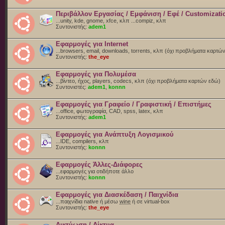
Περιβάλλον Εργασίας / Εμφάνιση / Εφέ / Customizati
...unity, kde, gnome, xfce, κλπ ...compiz, κλπ
Συντονιστής:
adem1
Εφαρμογές για Internet
...browsers, email, downloads, torrents, κλπ (όχι προβλήματα καρτώ
Συντονιστής:
the_eye
Εφαρμογές για Πολυμέσα
...βίντεο, ήχος, players, codecs, κλπ (όχι προβλήματα καρτών εδώ)
Συντονιστές:
adem1
,
konnn
Εφαρμογές για Γραφείο / Γραφιστική / Επιστήμες
...office, φωτογραφία, CAD, spss, latex, κλπ
Συντονιστής:
adem1
Εφαρμογές για Ανάπτυξη Λογισμικού
...IDE, compilers, κλπ
Συντονιστής:
konnn
Εφαρμογές Άλλες-Διάφορες
...εφαρμογές για οτιδήποτε άλλο
Συντονιστής:
konnn
Εφαρμογές για Διασκέδαση / Παιχνίδια
...παιχνίδια native ή μέσω
wine
ή σε virtual-box
Συντονιστής:
the_eye
Δικτύωση / Δίκτυα