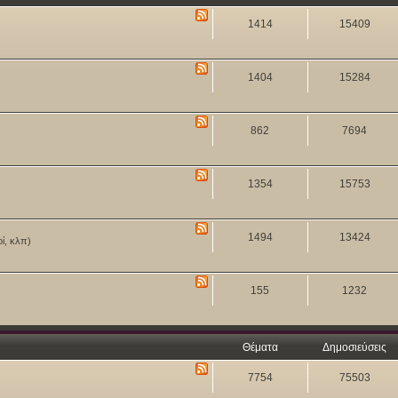
1414
15409
1404
15284
862
7694
1354
15753
1494
13424
οί, κλπ)
155
1232
Θέματα
Δημοσιεύσεις
7754
75503