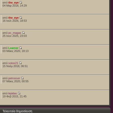
από
the_eye
04 Μαρ 2018, 14:29
από
the_eye
16 Ιούλ 2026, 18:53
από
pc_magas
25 Ιουν 2025, 23:03
από
Learner
03 Μάιος 2020, 18:13
από
sotos21
15 Νοέμ 2018, 06:51
από
petrosser
07 Μάιος 2020, 00:55
από
lepidas
19 Φεβ 2015, 21:45
Τελευταία δημοσίευση