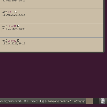
30 Μαρ 2024, 18:12
από
Th P
11 Φεβ 2026, 20:12
από
dim459
28 Ιουν 2025, 16:35
από
dim459
19 Σεπ 2025, 16:16
οι οι χρόνοι είναι UTC + 2 ώρες [
DST
] •
Διαγραφή cookies Δ. Συζήτησης