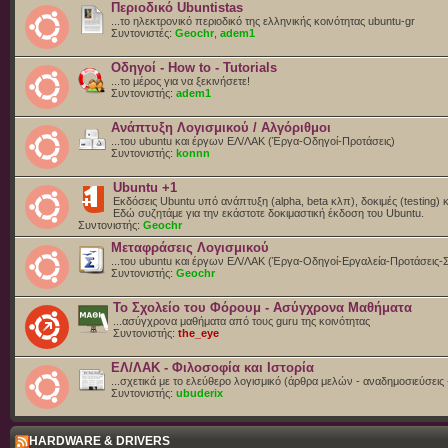
Περιοδικό Ubuntistas
...το ηλεκτρονικό περιοδικό της ελληνικής κοινότητας ubuntu-gr
Συντονιστές:
Geochr
,
adem1
Οδηγοί - How to - Tutorials
...το μέρος για να ξεκινήσετε!
Συντονιστής:
adem1
Ανάπτυξη Λογισμικού / Αλγόριθμοι
...του ubuntu και έργων ΕΛ/ΛΑΚ (Έργα-Οδηγοί-Προτάσεις)
Συντονιστής:
konnn
Ubuntu +1
Εκδόσεις Ubuntu υπό ανάπτυξη (alpha, beta κλπ), δοκιμές (testing) 
Eδώ συζητάμε για την εκάστοτε δοκιμαστική έκδοση του Ubuntu.
Συντονιστής:
Geochr
Μεταφράσεις Λογισμικού
...του ubuntu και έργων ΕΛ/ΛΑΚ (Έργα-Οδηγοί-Εργαλεία-Προτάσεις-
Συντονιστής:
Geochr
Το Σχολείο του Φόρουμ - Ασύγχρονα Μαθήματα
...ασύγχρονα μαθήματα από τους guru της κοινότητας
Συντονιστής:
the_eye
ΕΛ/ΛΑΚ - Φιλοσοφία και Ιστορία
...σχετικά με το ελεύθερο λογισμικό (άρθρα μελών - αναδημοσιεύσεις 
Συντονιστής:
ubuderix
HARDWARE & DRIVERS