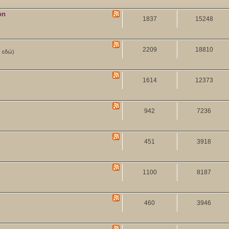
on
1837
15248
2209
18810
ν εδώ)
1614
12373
942
7236
451
3918
1100
8187
460
3946