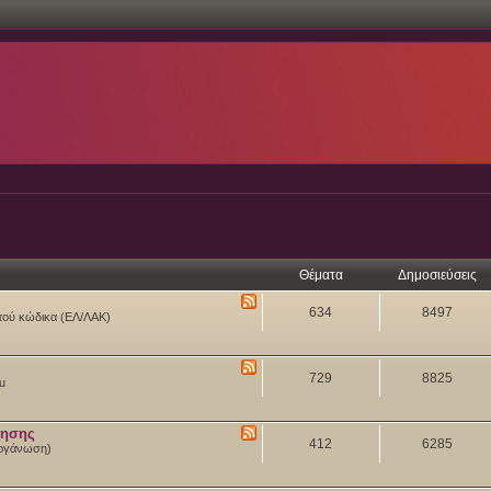
Θέματα
Δημοσιεύσεις
634
8497
ιχτού κώδικα (ΕΛ/ΛΑΚ)
729
8825
tu
θησης
412
6285
 Οργάνωση)