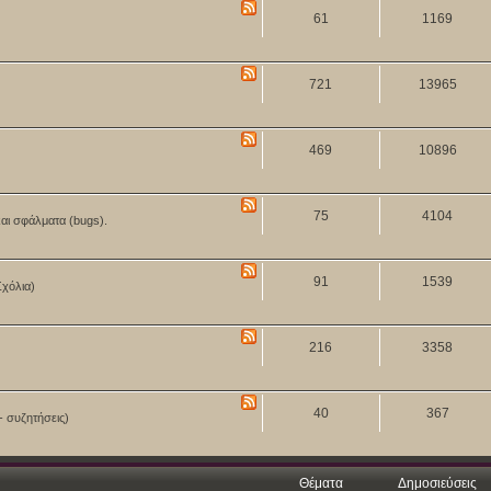
61
1169
721
13965
469
10896
75
4104
και σφάλματα (bugs).
91
1539
Σχόλια)
216
3358
40
367
- συζητήσεις)
Θέματα
Δημοσιεύσεις