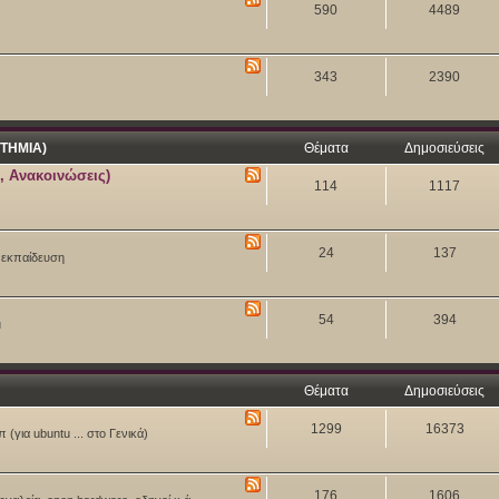
590
4489
343
2390
ΤΗΜΙΑ)
Θέματα
Δημοσιεύσεις
, Ανακοινώσεις)
114
1117
24
137
ν εκπαίδευση
54
394
u
Θέματα
Δημοσιεύσεις
1299
16373
 (για ubuntu ... στο Γενικά)
176
1606