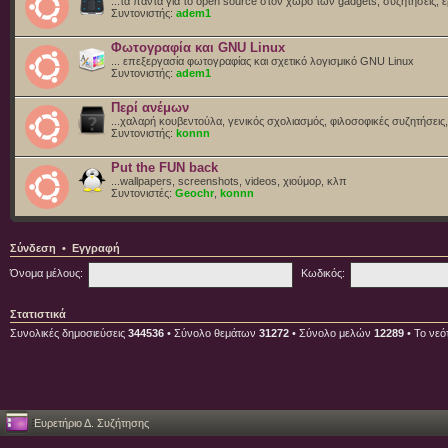
...τα πάντα για το open source στον χώρο των gadgets, συζητήσεις, ε
Συντονιστής:
adem1
Φωτογραφία και GNU Linux
... επεξεργασία φωτογραφίας και σχετικό λογισμικό GNU Linux
Συντονιστής:
adem1
Περί ανέμων
...χαλαρή κουβεντούλα, γενικός σχολιασμός, φιλοσοφικές συζητήσεις, 
Συντονιστής:
konnn
Put the FUN back
...wallpapers, screenshots, videos, χιούμορ, κλπ
Συντονιστές:
Geochr
,
konnn
Σύνδεση
•
Εγγραφή
Όνομα μέλους:
Κωδικός:
Στατιστικά
Συνολικές δημοσιεύσεις
344536
• Σύνολο θεμάτων
31272
• Σύνολο μελών
12289
• Το νεό
Ευρετήριο Δ. Συζήτησης