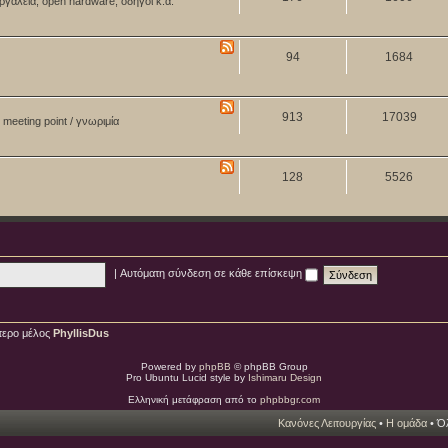
ργαλεία, open hardware, οδηγοί κ.ά.
94
1684
913
17039
meeting point / γνωριμία
128
5526
|
Αυτόματη σύνδεση σε κάθε επίσκεψη
τερο μέλος
PhyllisDus
Powered by
phpBB
© phpBB Group
Pro Ubuntu Lucid style by
Ishimaru Design
Ελληνική μετάφραση από το
phpbbgr.com
Κανόνες Λειτουργίας
•
Η ομάδα
• Όλ