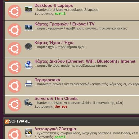
Desktops & Laptops
...hardware-drivers για desktops & laptops
Συντονιστής:
adem1
Κάρτες Γραφικών / Εικόνα / TV
...κάρτες γραφικών / προβλήματα εικόνας / τηλεοπτικοί δέκτες
Κάρτες Ήχου / Ήχος
...κάρτες ήχου / προβλήματα ήχου
Κάρτες Δικτύου (Ethernet, WiFi, Bluetooth) / Internet
...κάρτες δικτύου, modems, προβλήματα internet
Περιφερειακά
...hardware-drivers για περιφερειακά (εκτυπωτές, κάμερες, εξ. σκληρ
Servers & Thin Clients
...hardware-drivers για servers & thin clients(web, ftp, κλπ)
Συντονιστής:
the_eye
SOFTWARE
Λειτουργικό Σύστημα
...εγκαταστάσεις, αναβαθμίσεις, διαχείριση partitions, boot-loader, κλπ
Συντονιστής:
adem1