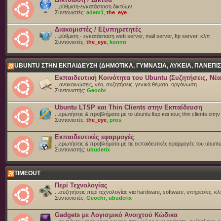
...ρύθμιση-εγκατάσταση δικτύων
Συντονιστές:
adem1
,
the_eye
Διακομιστές / Εξυπηρετητές
...ρύθμιση - εγκατάσταση web server, mail server, ftp server, κλπ
Συντονιστές:
the_eye
,
konnn
UBUNTU ΣΤΗΝ ΕΚΠΑΙΔΕΥΣΗ (ΔΗΜΟΤΙΚΑ, ΓΥΜΝΑΣΙΑ, ΛΥΚΕΙΑ, ΠΑΝΕΠΙΣ
Εκπαιδευτική Κοινότητα του Ubuntu (Συζητήσεις, Νέα
...ανακοινώσεις, νέα, συζητήσεις, γενικά θέματα, οργάνωση
Συντονιστής:
Geochr
Ubuntu LTSP και Thin Clients στην Εκπαίδευση
...ερωτήσεις & προβλήματα με το ubuntu ltsp και τους thin clients στη
Συντονιστές:
the_eye
,
pros
Εκπαιδευτικές εφαρμογές
...ερωτήσεις & προβλήματα με τις εκπαιδευτικές εφαρμογές του ubunt
Συντονιστής:
ubuderix
TIMEOUT
Περί Τεχνολογίας
...συζητήσεις περί τεχνολογίας για hardware, software, υπηρεσίες, κλπ
Συντονιστές:
Geochr
,
ubuderix
Gadgets με Λογισμικό Ανοιχτού Κώδικα