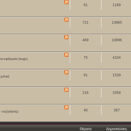
61
1169
721
13965
469
10896
75
4104
και σφάλματα (bugs).
91
1539
Σχόλια)
216
3358
40
367
- συζητήσεις)
Θέματα
Δημοσιεύσεις