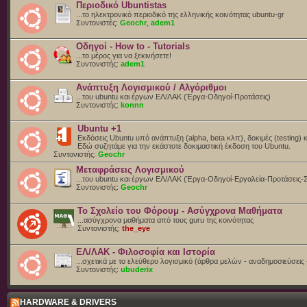
Περιοδικό Ubuntistas
...το ηλεκτρονικό περιοδικό της ελληνικής κοινότητας ubuntu-gr
Συντονιστές:
Geochr
,
adem1
Οδηγοί - How to - Tutorials
...το μέρος για να ξεκινήσετε!
Συντονιστής:
adem1
Ανάπτυξη Λογισμικού / Αλγόριθμοι
...του ubuntu και έργων ΕΛ/ΛΑΚ (Έργα-Οδηγοί-Προτάσεις)
Συντονιστής:
konnn
Ubuntu +1
Εκδόσεις Ubuntu υπό ανάπτυξη (alpha, beta κλπ), δοκιμές (testing) 
Eδώ συζητάμε για την εκάστοτε δοκιμαστική έκδοση του Ubuntu.
Συντονιστής:
Geochr
Μεταφράσεις Λογισμικού
...του ubuntu και έργων ΕΛ/ΛΑΚ (Έργα-Οδηγοί-Εργαλεία-Προτάσεις-
Συντονιστής:
Geochr
Το Σχολείο του Φόρουμ - Ασύγχρονα Μαθήματα
...ασύγχρονα μαθήματα από τους guru της κοινότητας
Συντονιστής:
the_eye
ΕΛ/ΛΑΚ - Φιλοσοφία και Ιστορία
...σχετικά με το ελεύθερο λογισμικό (άρθρα μελών - αναδημοσιεύσεις 
Συντονιστής:
ubuderix
HARDWARE & DRIVERS