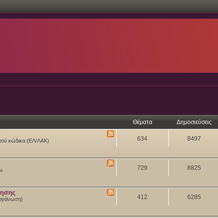
Θέματα
Δημοσιεύσεις
634
8497
ιχτού κώδικα (ΕΛ/ΛΑΚ)
729
8825
tu
θησης
412
6285
 Οργάνωση)