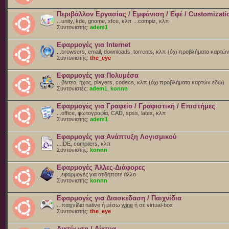
Περιβάλλον Εργασίας / Εμφάνιση / Εφέ / Customizati
...unity, kde, gnome, xfce, κλπ ...compiz, κλπ
Συντονιστής:
adem1
Εφαρμογές για Internet
...browsers, email, downloads, torrents, κλπ (όχι προβλήματα καρτώ
Συντονιστής:
the_eye
Εφαρμογές για Πολυμέσα
...βίντεο, ήχος, players, codecs, κλπ (όχι προβλήματα καρτών εδώ)
Συντονιστές:
adem1
,
konnn
Εφαρμογές για Γραφείο / Γραφιστική / Επιστήμες
...office, φωτογραφία, CAD, spss, latex, κλπ
Συντονιστής:
adem1
Εφαρμογές για Ανάπτυξη Λογισμικού
...IDE, compilers, κλπ
Συντονιστής:
konnn
Εφαρμογές Άλλες-Διάφορες
...εφαρμογές για οτιδήποτε άλλο
Συντονιστής:
konnn
Εφαρμογές για Διασκέδαση / Παιχνίδια
...παιχνίδια native ή μέσω
wine
ή σε virtual-box
Συντονιστής:
the_eye
Δικτύωση / Δίκτυα