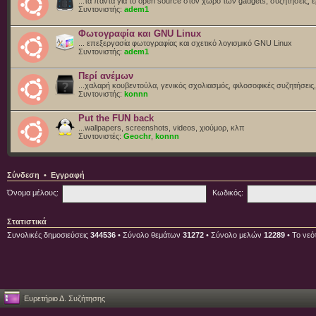
...τα πάντα για το open source στον χώρο των gadgets, συζητήσεις, ε
Συντονιστής:
adem1
Φωτογραφία και GNU Linux
... επεξεργασία φωτογραφίας και σχετικό λογισμικό GNU Linux
Συντονιστής:
adem1
Περί ανέμων
...χαλαρή κουβεντούλα, γενικός σχολιασμός, φιλοσοφικές συζητήσεις, 
Συντονιστής:
konnn
Put the FUN back
...wallpapers, screenshots, videos, χιούμορ, κλπ
Συντονιστές:
Geochr
,
konnn
Σύνδεση
•
Εγγραφή
Όνομα μέλους:
Κωδικός:
Στατιστικά
Συνολικές δημοσιεύσεις
344536
• Σύνολο θεμάτων
31272
• Σύνολο μελών
12289
• Το νεό
Ευρετήριο Δ. Συζήτησης