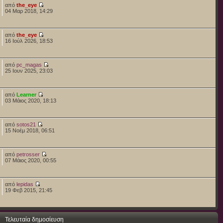
από
the_eye
04 Μαρ 2018, 14:29
από
the_eye
16 Ιούλ 2026, 18:53
από
pc_magas
25 Ιουν 2025, 23:03
από
Learner
03 Μάιος 2020, 18:13
από
sotos21
15 Νοέμ 2018, 06:51
από
petrosser
07 Μάιος 2020, 00:55
από
lepidas
19 Φεβ 2015, 21:45
Τελευταία δημοσίευση