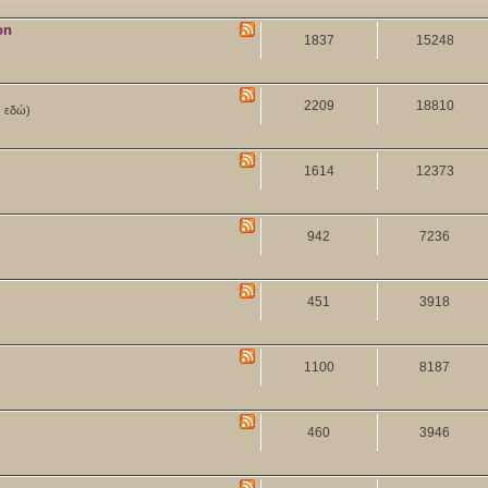
on
1837
15248
2209
18810
ν εδώ)
1614
12373
942
7236
451
3918
1100
8187
460
3946