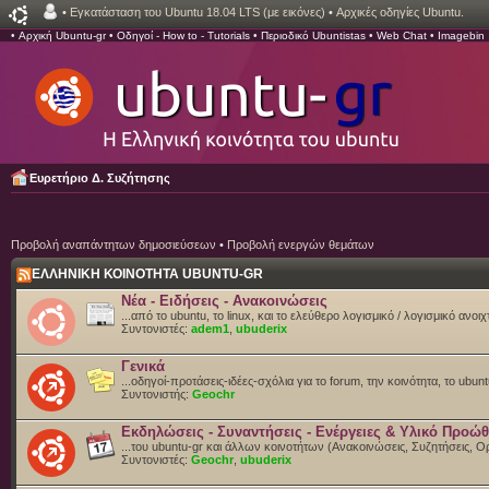
•
Εγκατάσταση του Ubuntu 18.04 LTS (με εικόνες)
•
Αρχικές οδηγίες Ubuntu.
•
Αρχική Ubuntu-gr
•
Οδηγοί - How to - Tutorials
•
Περιοδικό Ubuntistas
•
Web Chat
•
Imagebin
Ευρετήριο Δ. Συζήτησης
Προβολή αναπάντητων δημοσιεύσεων
•
Προβολή ενεργών θεμάτων
ΕΛΛΗΝΙΚΗ ΚΟΙΝΟΤΗΤΑ UBUNTU-GR
Νέα - Ειδήσεις - Ανακοινώσεις
...από το ubuntu, το linux, και το ελεύθερο λογισμικό / λογισμικό ανο
Συντονιστές:
adem1
,
ubuderix
Γενικά
...οδηγοί-προτάσεις-ιδέες-σχόλια για το forum, την κοινότητα, το ubun
Συντονιστής:
Geochr
Εκδηλώσεις - Συναντήσεις - Ενέργειες & Υλικό Προώ
...του ubuntu-gr και άλλων κοινοτήτων (Ανακοινώσεις, Συζητήσεις,
Συντονιστές:
Geochr
,
ubuderix