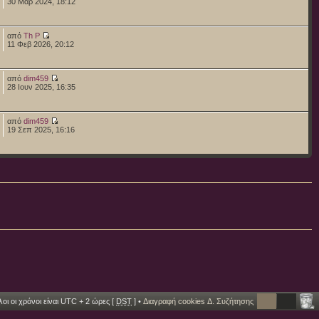
30 Μαρ 2024, 18:12
από
Th P
11 Φεβ 2026, 20:12
από
dim459
28 Ιουν 2025, 16:35
από
dim459
19 Σεπ 2025, 16:16
οι οι χρόνοι είναι UTC + 2 ώρες [
DST
] •
Διαγραφή cookies Δ. Συζήτησης