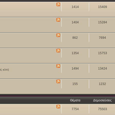
1414
15409
1404
15284
862
7694
1354
15753
1494
13424
οί, κλπ)
155
1232
Θέματα
Δημοσιεύσεις
7754
75503