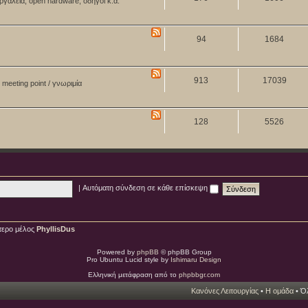
ργαλεία, open hardware, οδηγοί κ.ά.
94
1684
913
17039
meeting point / γνωριμία
128
5526
|
Αυτόματη σύνδεση σε κάθε επίσκεψη
τερο μέλος
PhyllisDus
Powered by
phpBB
© phpBB Group
Pro Ubuntu Lucid style by
Ishimaru Design
Ελληνική μετάφραση από το
phpbbgr.com
Κανόνες Λειτουργίας
•
Η ομάδα
• Όλ