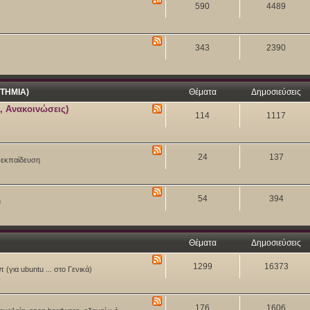
590
4489
343
2390
ΤΗΜΙΑ)
Θέματα
Δημοσιεύσεις
, Ανακοινώσεις)
114
1117
24
137
ν εκπαίδευση
54
394
u
Θέματα
Δημοσιεύσεις
1299
16373
 (για ubuntu ... στο Γενικά)
176
1606