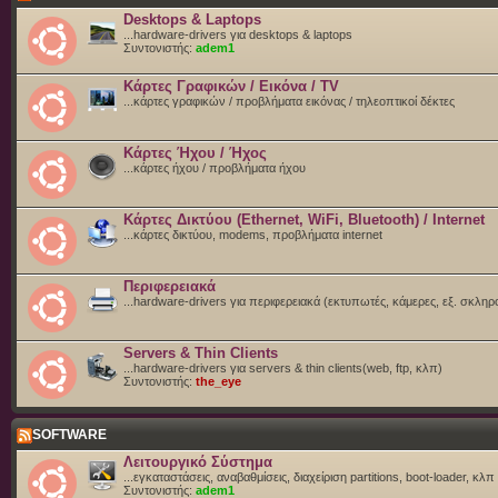
Desktops & Laptops
...hardware-drivers για desktops & laptops
Συντονιστής:
adem1
Κάρτες Γραφικών / Εικόνα / TV
...κάρτες γραφικών / προβλήματα εικόνας / τηλεοπτικοί δέκτες
Κάρτες Ήχου / Ήχος
...κάρτες ήχου / προβλήματα ήχου
Κάρτες Δικτύου (Ethernet, WiFi, Bluetooth) / Internet
...κάρτες δικτύου, modems, προβλήματα internet
Περιφερειακά
...hardware-drivers για περιφερειακά (εκτυπωτές, κάμερες, εξ. σκληρ
Servers & Thin Clients
...hardware-drivers για servers & thin clients(web, ftp, κλπ)
Συντονιστής:
the_eye
SOFTWARE
Λειτουργικό Σύστημα
...εγκαταστάσεις, αναβαθμίσεις, διαχείριση partitions, boot-loader, κλπ
Συντονιστής:
adem1