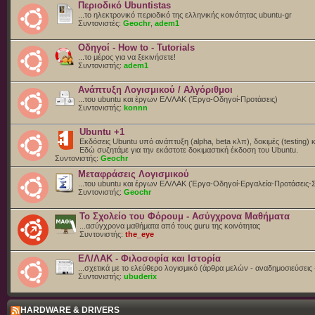
Περιοδικό Ubuntistas
...το ηλεκτρονικό περιοδικό της ελληνικής κοινότητας ubuntu-gr
Συντονιστές:
Geochr
,
adem1
Οδηγοί - How to - Tutorials
...το μέρος για να ξεκινήσετε!
Συντονιστής:
adem1
Ανάπτυξη Λογισμικού / Αλγόριθμοι
...του ubuntu και έργων ΕΛ/ΛΑΚ (Έργα-Οδηγοί-Προτάσεις)
Συντονιστής:
konnn
Ubuntu +1
Εκδόσεις Ubuntu υπό ανάπτυξη (alpha, beta κλπ), δοκιμές (testing) 
Eδώ συζητάμε για την εκάστοτε δοκιμαστική έκδοση του Ubuntu.
Συντονιστής:
Geochr
Μεταφράσεις Λογισμικού
...του ubuntu και έργων ΕΛ/ΛΑΚ (Έργα-Οδηγοί-Εργαλεία-Προτάσεις-
Συντονιστής:
Geochr
Το Σχολείο του Φόρουμ - Ασύγχρονα Μαθήματα
...ασύγχρονα μαθήματα από τους guru της κοινότητας
Συντονιστής:
the_eye
ΕΛ/ΛΑΚ - Φιλοσοφία και Ιστορία
...σχετικά με το ελεύθερο λογισμικό (άρθρα μελών - αναδημοσιεύσεις 
Συντονιστής:
ubuderix
HARDWARE & DRIVERS