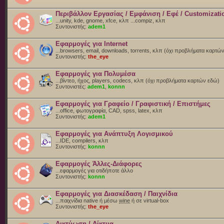
Περιβάλλον Εργασίας / Εμφάνιση / Εφέ / Customizati
...unity, kde, gnome, xfce, κλπ ...compiz, κλπ
Συντονιστής:
adem1
Εφαρμογές για Internet
...browsers, email, downloads, torrents, κλπ (όχι προβλήματα καρτώ
Συντονιστής:
the_eye
Εφαρμογές για Πολυμέσα
...βίντεο, ήχος, players, codecs, κλπ (όχι προβλήματα καρτών εδώ)
Συντονιστές:
adem1
,
konnn
Εφαρμογές για Γραφείο / Γραφιστική / Επιστήμες
...office, φωτογραφία, CAD, spss, latex, κλπ
Συντονιστής:
adem1
Εφαρμογές για Ανάπτυξη Λογισμικού
...IDE, compilers, κλπ
Συντονιστής:
konnn
Εφαρμογές Άλλες-Διάφορες
...εφαρμογές για οτιδήποτε άλλο
Συντονιστής:
konnn
Εφαρμογές για Διασκέδαση / Παιχνίδια
...παιχνίδια native ή μέσω
wine
ή σε virtual-box
Συντονιστής:
the_eye
Δικτύωση / Δίκτυα