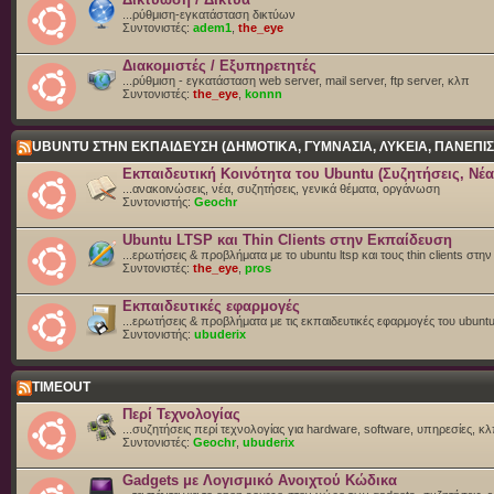
...ρύθμιση-εγκατάσταση δικτύων
Συντονιστές:
adem1
,
the_eye
Διακομιστές / Εξυπηρετητές
...ρύθμιση - εγκατάσταση web server, mail server, ftp server, κλπ
Συντονιστές:
the_eye
,
konnn
UBUNTU ΣΤΗΝ ΕΚΠΑΙΔΕΥΣΗ (ΔΗΜΟΤΙΚΑ, ΓΥΜΝΑΣΙΑ, ΛΥΚΕΙΑ, ΠΑΝΕΠΙΣ
Εκπαιδευτική Κοινότητα του Ubuntu (Συζητήσεις, Νέα
...ανακοινώσεις, νέα, συζητήσεις, γενικά θέματα, οργάνωση
Συντονιστής:
Geochr
Ubuntu LTSP και Thin Clients στην Εκπαίδευση
...ερωτήσεις & προβλήματα με το ubuntu ltsp και τους thin clients στη
Συντονιστές:
the_eye
,
pros
Εκπαιδευτικές εφαρμογές
...ερωτήσεις & προβλήματα με τις εκπαιδευτικές εφαρμογές του ubunt
Συντονιστής:
ubuderix
TIMEOUT
Περί Τεχνολογίας
...συζητήσεις περί τεχνολογίας για hardware, software, υπηρεσίες, κλπ
Συντονιστές:
Geochr
,
ubuderix
Gadgets με Λογισμικό Ανοιχτού Κώδικα