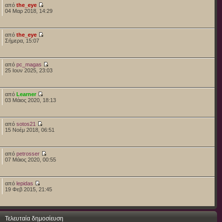
από
the_eye
04 Μαρ 2018, 14:29
από
the_eye
Σήμερα, 15:07
από
pc_magas
25 Ιουν 2025, 23:03
από
Learner
03 Μάιος 2020, 18:13
από
sotos21
15 Νοέμ 2018, 06:51
από
petrosser
07 Μάιος 2020, 00:55
από
lepidas
19 Φεβ 2015, 21:45
Τελευταία δημοσίευση