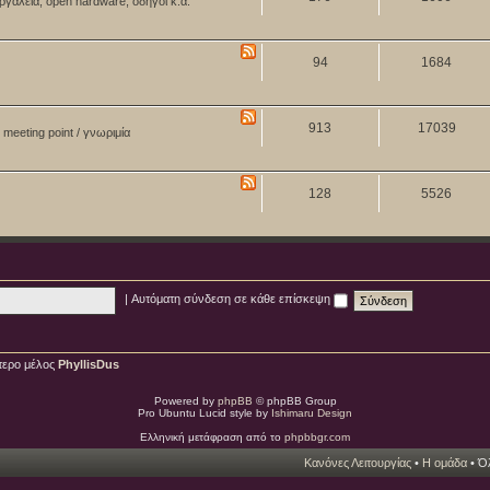
ργαλεία, open hardware, οδηγοί κ.ά.
94
1684
913
17039
meeting point / γνωριμία
128
5526
|
Αυτόματη σύνδεση σε κάθε επίσκεψη
τερο μέλος
PhyllisDus
Powered by
phpBB
© phpBB Group
Pro Ubuntu Lucid style by
Ishimaru Design
Ελληνική μετάφραση από το
phpbbgr.com
Κανόνες Λειτουργίας
•
Η ομάδα
• Όλ