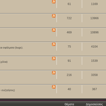
61
1169
722
13966
469
10896
75
4104
και σφάλματα (bugs).
91
1539
Σχόλια)
216
3358
40
367
- συζητήσεις)
Θέματα
Δημοσιεύσεις