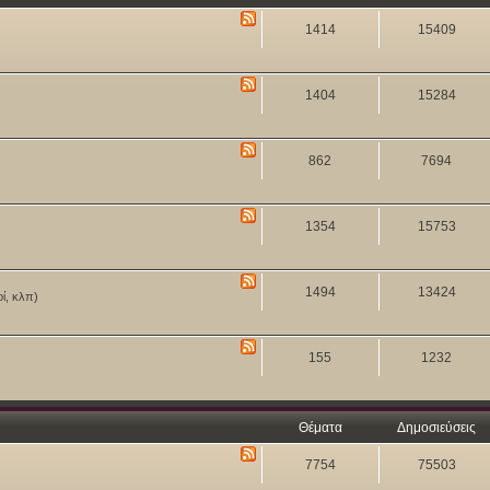
1414
15409
1404
15284
862
7694
1354
15753
1494
13424
οί, κλπ)
155
1232
Θέματα
Δημοσιεύσεις
7754
75503