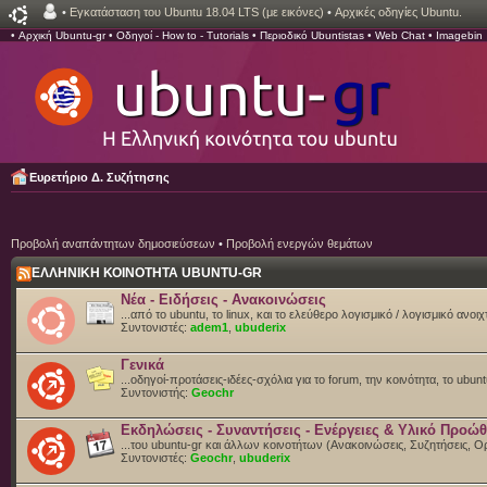
•
Εγκατάσταση του Ubuntu 18.04 LTS (με εικόνες)
•
Αρχικές οδηγίες Ubuntu.
•
Αρχική Ubuntu-gr
•
Οδηγοί - How to - Tutorials
•
Περιοδικό Ubuntistas
•
Web Chat
•
Imagebin
Ευρετήριο Δ. Συζήτησης
Προβολή αναπάντητων δημοσιεύσεων
•
Προβολή ενεργών θεμάτων
ΕΛΛΗΝΙΚΗ ΚΟΙΝΟΤΗΤΑ UBUNTU-GR
Νέα - Ειδήσεις - Ανακοινώσεις
...από το ubuntu, το linux, και το ελεύθερο λογισμικό / λογισμικό ανο
Συντονιστές:
adem1
,
ubuderix
Γενικά
...οδηγοί-προτάσεις-ιδέες-σχόλια για το forum, την κοινότητα, το ubun
Συντονιστής:
Geochr
Εκδηλώσεις - Συναντήσεις - Ενέργειες & Υλικό Προώ
...του ubuntu-gr και άλλων κοινοτήτων (Ανακοινώσεις, Συζητήσεις,
Συντονιστές:
Geochr
,
ubuderix