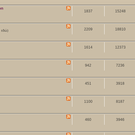
on
1837
15248
2209
18810
ν εδώ)
1614
12373
942
7236
451
3918
1100
8187
460
3946