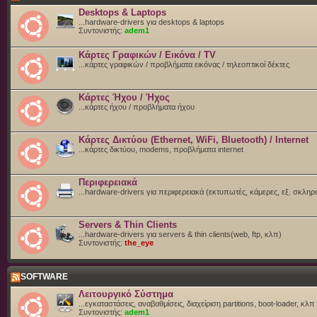
Desktops & Laptops
...hardware-drivers για desktops & laptops
Συντονιστής:
adem1
Κάρτες Γραφικών / Εικόνα / TV
...κάρτες γραφικών / προβλήματα εικόνας / τηλεοπτικοί δέκτες
Κάρτες Ήχου / Ήχος
...κάρτες ήχου / προβλήματα ήχου
Κάρτες Δικτύου (Ethernet, WiFi, Bluetooth) / Internet
...κάρτες δικτύου, modems, προβλήματα internet
Περιφερειακά
...hardware-drivers για περιφερειακά (εκτυπωτές, κάμερες, εξ. σκληρ
Servers & Thin Clients
...hardware-drivers για servers & thin clients(web, ftp, κλπ)
Συντονιστής:
the_eye
SOFTWARE
Λειτουργικό Σύστημα
...εγκαταστάσεις, αναβαθμίσεις, διαχείριση partitions, boot-loader, κλπ
Συντονιστής:
adem1