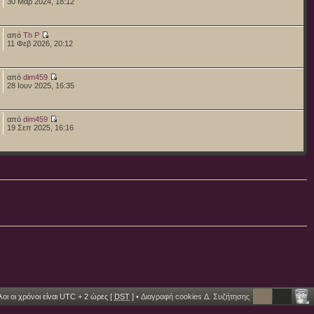
30 Μαρ 2024, 18:12
από
Th P
11 Φεβ 2026, 20:12
από
dim459
28 Ιουν 2025, 16:35
από
dim459
19 Σεπ 2025, 16:16
οι οι χρόνοι είναι UTC + 2 ώρες [
DST
] •
Διαγραφή cookies Δ. Συζήτησης