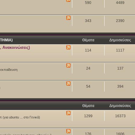
590
4489
343
2390
ΤΗΜΙΑ)
Θέματα
Δημοσιεύσεις
, Ανακοινώσεις)
114
1117
24
137
ν εκπαίδευση
54
394
u
Θέματα
Δημοσιεύσεις
1299
16373
 (για ubuntu ... στο Γενικά)
176
1606