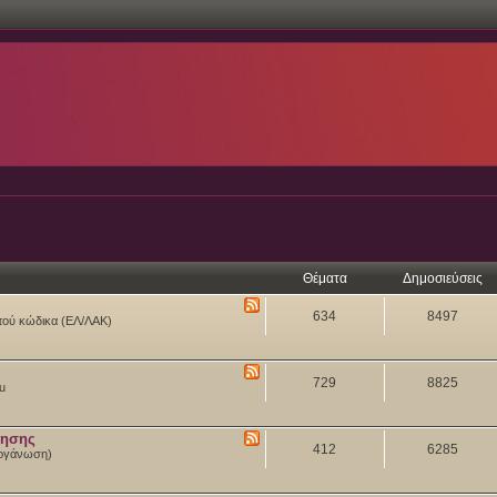
Θέματα
Δημοσιεύσεις
634
8497
ιχτού κώδικα (ΕΛ/ΛΑΚ)
729
8825
tu
θησης
412
6285
 Οργάνωση)