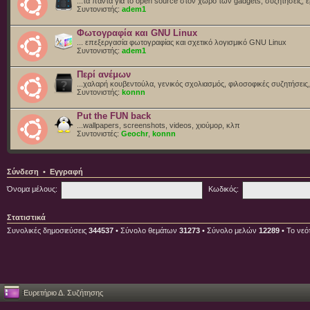
...τα πάντα για το open source στον χώρο των gadgets, συζητήσεις, ε
Συντονιστής:
adem1
Φωτογραφία και GNU Linux
... επεξεργασία φωτογραφίας και σχετικό λογισμικό GNU Linux
Συντονιστής:
adem1
Περί ανέμων
...χαλαρή κουβεντούλα, γενικός σχολιασμός, φιλοσοφικές συζητήσεις, 
Συντονιστής:
konnn
Put the FUN back
...wallpapers, screenshots, videos, χιούμορ, κλπ
Συντονιστές:
Geochr
,
konnn
Σύνδεση
•
Εγγραφή
Όνομα μέλους:
Κωδικός:
Στατιστικά
Συνολικές δημοσιεύσεις
344537
• Σύνολο θεμάτων
31273
• Σύνολο μελών
12289
• Το νεό
Ευρετήριο Δ. Συζήτησης