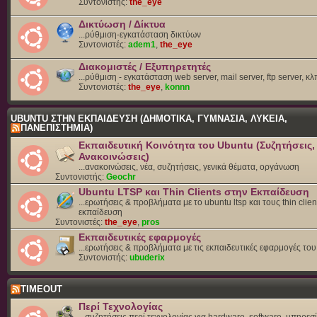
Συντονιστής:
the_eye
Δικτύωση / Δίκτυα
...ρύθμιση-εγκατάσταση δικτύων
Συντονιστές:
adem1
,
the_eye
Διακομιστές / Εξυπηρετητές
...ρύθμιση - εγκατάσταση web server, mail server, ftp server, κλ
Συντονιστές:
the_eye
,
konnn
UBUNTU ΣΤΗΝ ΕΚΠΑΙΔΕΥΣΗ (ΔΗΜΟΤΙΚΑ, ΓΥΜΝΑΣΙΑ, ΛΥΚΕΙΑ,
ΠΑΝΕΠΙΣΤΗΜΙΑ)
Εκπαιδευτική Κοινότητα του Ubuntu (Συζητήσεις,
Ανακοινώσεις)
...ανακοινώσεις, νέα, συζητήσεις, γενικά θέματα, οργάνωση
Συντονιστής:
Geochr
Ubuntu LTSP και Thin Clients στην Εκπαίδευση
...ερωτήσεις & προβλήματα με το ubuntu ltsp και τους thin clien
εκπαίδευση
Συντονιστές:
the_eye
,
pros
Εκπαιδευτικές εφαρμογές
...ερωτήσεις & προβλήματα με τις εκπαιδευτικές εφαρμογές το
Συντονιστής:
ubuderix
TIMEOUT
Περί Τεχνολογίας
...συζητήσεις περί τεχνολογίας για hardware, software, υπηρεσί