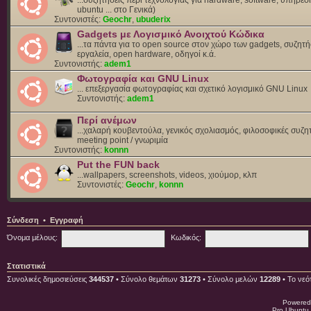
ubuntu ... στο Γενικά)
Συντονιστές:
Geochr
,
ubuderix
Gadgets με Λογισμικό Ανοιχτού Κώδικα
...τα πάντα για το open source στον χώρο των gadgets, συζητή
εργαλεία, open hardware, οδηγοί κ.ά.
Συντονιστής:
adem1
Φωτογραφία και GNU Linux
... επεξεργασία φωτογραφίας και σχετικό λογισμικό GNU Linux
Συντονιστής:
adem1
Περί ανέμων
...χαλαρή κουβεντούλα, γενικός σχολιασμός, φιλοσοφικές συζητ
meeting point / γνωριμία
Συντονιστής:
konnn
Put the FUN back
...wallpapers, screenshots, videos, χιούμορ, κλπ
Συντονιστές:
Geochr
,
konnn
Σύνδεση
•
Εγγραφή
Όνομα μέλους:
Κωδικός:
Στατιστικά
Συνολικές δημοσιεύσεις
344537
• Σύνολο θεμάτων
31273
• Σύνολο μελών
12289
• Το νεό
Powered
Pro Ubuntu 