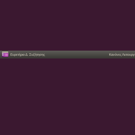
Ευρετήριο Δ. Συζήτησης
Κανόνες Λειτουργ