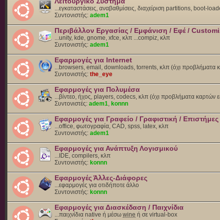
Λειτουργικό Σύστημα
...εγκαταστάσεις, αναβαθμίσεις, διαχείριση partitions, boot-load
Συντονιστής:
adem1
Περιβάλλον Εργασίας / Εμφάνιση / Εφέ / Customi
...unity, kde, gnome, xfce, κλπ ...compiz, κλπ
Συντονιστής:
adem1
Εφαρμογές για Internet
...browsers, email, downloads, torrents, κλπ (όχι προβλήματα
Συντονιστής:
the_eye
Εφαρμογές για Πολυμέσα
...βίντεο, ήχος, players, codecs, κλπ (όχι προβλήματα καρτών 
Συντονιστές:
adem1
,
konnn
Εφαρμογές για Γραφείο / Γραφιστική / Επιστήμες
...office, φωτογραφία, CAD, spss, latex, κλπ
Συντονιστής:
adem1
Εφαρμογές για Ανάπτυξη Λογισμικού
...IDE, compilers, κλπ
Συντονιστής:
konnn
Εφαρμογές Άλλες-Διάφορες
...εφαρμογές για οτιδήποτε άλλο
Συντονιστής:
konnn
Εφαρμογές για Διασκέδαση / Παιχνίδια
...παιχνίδια native ή μέσω
wine
ή σε virtual-box