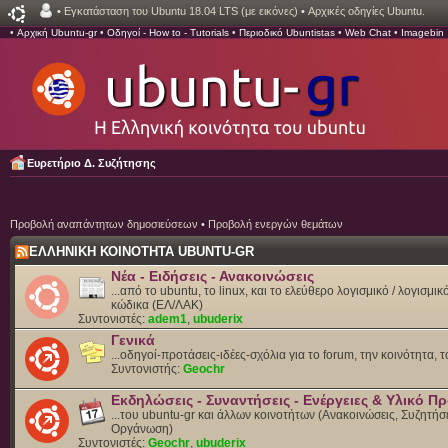
•
Εγκατάσταση του Ubuntu 18.04 LTS (με εικόνες)
•
Αρχικές οδηγίες Ubuntu.
•
Αρχική Ubuntu-gr
•
Οδηγοί - How to - Tutorials
•
Περιοδικό Ubuntistas
•
Web Chat
•
Imagebin
Ευρετήριο Δ. Συζήτησης
Προβολή αναπάντητων δημοσιεύσεων
•
Προβολή ενεργών θεμάτων
ΕΛΛΗΝΙΚΗ ΚΟΙΝΟΤΗΤΑ UBUNTU-GR
Νέα - Ειδήσεις - Ανακοινώσεις
...από το ubuntu, το linux, και το ελεύθερο λογισμικό / λογισμι
κώδικα (ΕΛ/ΛΑΚ)
Συντονιστές:
adem1
,
ubuderix
Γενικά
...οδηγοί-προτάσεις-ιδέες-σχόλια για το forum, την κοινότητα, 
Συντονιστής:
Geochr
Εκδηλώσεις - Συναντήσεις - Ενέργειες & Υλικό 
...του ubuntu-gr και άλλων κοινοτήτων (Ανακοινώσεις, Συζητήσε
Οργάνωση)
Συντονιστές:
Geochr
,
ubuderix