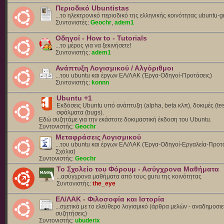
Περιοδικό Ubuntistas
...το ηλεκτρονικό περιοδικό της ελληνικής κοινότητας ubuntu-g
Συντονιστές:
Geochr
,
adem1
Οδηγοί - How to - Tutorials
...το μέρος για να ξεκινήσετε!
Συντονιστής:
adem1
Ανάπτυξη Λογισμικού / Αλγόριθμοι
...του ubuntu και έργων ΕΛ/ΛΑΚ (Έργα-Οδηγοί-Προτάσεις)
Συντονιστής:
konnn
Ubuntu +1
Εκδόσεις Ubuntu υπό ανάπτυξη (alpha, beta κλπ), δοκιμές (tes
σφάλματα (bugs).
Eδώ συζητάμε για την εκάστοτε δοκιμαστική έκδοση του Ubuntu.
Συντονιστής:
Geochr
Μεταφράσεις Λογισμικού
...του ubuntu και έργων ΕΛ/ΛΑΚ (Έργα-Οδηγοί-Εργαλεία-Προτά
Σχόλια)
Συντονιστής:
Geochr
Το Σχολείο του Φόρουμ - Ασύγχρονα Μαθήματα
...ασύγχρονα μαθήματα από τους guru της κοινότητας
Συντονιστής:
the_eye
ΕΛ/ΛΑΚ - Φιλοσοφία και Ιστορία
...σχετικά με το ελεύθερο λογισμικό (άρθρα μελών - αναδημοσιε
συζητήσεις)
Συντονιστής:
ubuderix