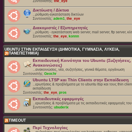
Συντονιστής:
the_eye
Δικτύωση / Δίκτυα
...ρύθμιση-εγκατάσταση δικτύων
Συντονιστές:
adem1
,
the_eye
Διακομιστές / Εξυπηρετητές
...ρύθμιση - εγκατάσταση web server, mail server, ftp server, κλ
Συντονιστές:
the_eye
,
konnn
UBUNTU ΣΤΗΝ ΕΚΠΑΙΔΕΥΣΗ (ΔΗΜΟΤΙΚΑ, ΓΥΜΝΑΣΙΑ, ΛΥΚΕΙΑ,
ΠΑΝΕΠΙΣΤΗΜΙΑ)
Εκπαιδευτική Κοινότητα του Ubuntu (Συζητήσεις,
Ανακοινώσεις)
...ανακοινώσεις, νέα, συζητήσεις, γενικά θέματα, οργάνωση
Συντονιστής:
Geochr
Ubuntu LTSP και Thin Clients στην Εκπαίδευση
...ερωτήσεις & προβλήματα με το ubuntu ltsp και τους thin clien
εκπαίδευση
Συντονιστές:
the_eye
,
pros
Εκπαιδευτικές εφαρμογές
...ερωτήσεις & προβλήματα με τις εκπαιδευτικές εφαρμογές το
Συντονιστής:
ubuderix
TIMEOUT
Περί Τεχνολογίας
...συζητήσεις περί τεχνολογίας για hardware, software, υπηρεσί