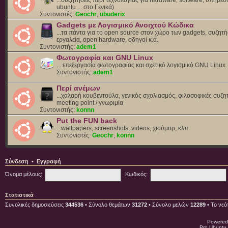
ubuntu ... στο Γενικά)
Συντονιστές:
Geochr
,
ubuderix
Gadgets με Λογισμικό Ανοιχτού Κώδικα
...τα πάντα για το open source στον χώρο των gadgets, συζητή
εργαλεία, open hardware, οδηγοί κ.ά.
Συντονιστής:
adem1
Φωτογραφία και GNU Linux
... επεξεργασία φωτογραφίας και σχετικό λογισμικό GNU Linux
Συντονιστής:
adem1
Περί ανέμων
...χαλαρή κουβεντούλα, γενικός σχολιασμός, φιλοσοφικές συζητ
meeting point / γνωριμία
Συντονιστής:
konnn
Put the FUN back
...wallpapers, screenshots, videos, χιούμορ, κλπ
Συντονιστές:
Geochr
,
konnn
Σύνδεση
•
Εγγραφή
Όνομα μέλους:
Κωδικός:
Στατιστικά
Συνολικές δημοσιεύσεις
344536
• Σύνολο θεμάτων
31272
• Σύνολο μελών
12289
• Το νεό
Powered
Pro Ubuntu 