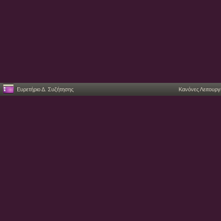
Ευρετήριο Δ. Συζήτησης
Κανόνες Λειτουργ