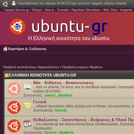
•
Εγκατάσταση του Ubuntu 18.04 LTS (με εικόνες)
•
Αρχικές οδηγίες Ubuntu.
•
Αρχική Ubuntu-gr
•
Οδηγοί - How to - Tutorials
•
Περιοδικό Ubuntistas
•
Web Chat
•
Imagebin
Ευρετήριο Δ. Συζήτησης
Προβολή αναπάντητων δημοσιεύσεων
•
Προβολή ενεργών θεμάτων
ΕΛΛΗΝΙΚΗ ΚΟΙΝΟΤΗΤΑ UBUNTU-GR
Νέα - Ειδήσεις - Ανακοινώσεις
...από το ubuntu, το linux, και το ελεύθερο λογισμικό / λογισμι
κώδικα (ΕΛ/ΛΑΚ)
Συντονιστές:
adem1
,
ubuderix
Γενικά
...οδηγοί-προτάσεις-ιδέες-σχόλια για το forum, την κοινότητα, 
Συντονιστής:
Geochr
Εκδηλώσεις - Συναντήσεις - Ενέργειες & Υλικό 
...του ubuntu-gr και άλλων κοινοτήτων (Ανακοινώσεις, Συζητήσε
Οργάνωση)
Συντονιστές:
Geochr
,
ubuderix