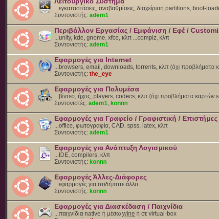
Λειτουργικό Σύστημα
...εγκαταστάσεις, αναβαθμίσεις, διαχείριση partitions, boot-load
Συντονιστής:
adem1
Περιβάλλον Εργασίας / Εμφάνιση / Εφέ / Customi
...unity, kde, gnome, xfce, κλπ ...compiz, κλπ
Συντονιστής:
adem1
Εφαρμογές για Internet
...browsers, email, downloads, torrents, κλπ (όχι προβλήματα
Συντονιστής:
the_eye
Εφαρμογές για Πολυμέσα
...βίντεο, ήχος, players, codecs, κλπ (όχι προβλήματα καρτών 
Συντονιστές:
adem1
,
konnn
Εφαρμογές για Γραφείο / Γραφιστική / Επιστήμες
...office, φωτογραφία, CAD, spss, latex, κλπ
Συντονιστής:
adem1
Εφαρμογές για Ανάπτυξη Λογισμικού
...IDE, compilers, κλπ
Συντονιστής:
konnn
Εφαρμογές Άλλες-Διάφορες
...εφαρμογές για οτιδήποτε άλλο
Συντονιστής:
konnn
Εφαρμογές για Διασκέδαση / Παιχνίδια
...παιχνίδια native ή μέσω
wine
ή σε virtual-box