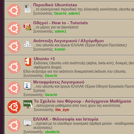
Περιοδικό Ubuntistas
...το ηλεκτρονικό περιοδικό της ελληνικής κοινότητας ubuntu-g
Συντονιστές:
Geochr
,
adem1
Οδηγοί - How to - Tutorials
...το μέρος για να ξεκινήσετε!
Συντονιστής:
adem1
Ανάπτυξη Λογισμικού / Αλγόριθμοι
...του ubuntu και έργων ΕΛ/ΛΑΚ (Έργα-Οδηγοί-Προτάσεις)
Συντονιστής:
konnn
Ubuntu +1
Εκδόσεις Ubuntu υπό ανάπτυξη (alpha, beta κλπ), δοκιμές (tes
σφάλματα (bugs).
Eδώ συζητάμε για την εκάστοτε δοκιμαστική έκδοση του Ubuntu.
Συντονιστής:
Geochr
Μεταφράσεις Λογισμικού
...του ubuntu και έργων ΕΛ/ΛΑΚ (Έργα-Οδηγοί-Εργαλεία-Προτά
Σχόλια)
Συντονιστής:
Geochr
Το Σχολείο του Φόρουμ - Ασύγχρονα Μαθήματα
...ασύγχρονα μαθήματα από τους guru της κοινότητας
Συντονιστής:
the_eye
ΕΛ/ΛΑΚ - Φιλοσοφία και Ιστορία
...σχετικά με το ελεύθερο λογισμικό (άρθρα μελών - αναδημοσιε
συζητήσεις)
Συντονιστής:
ubuderix