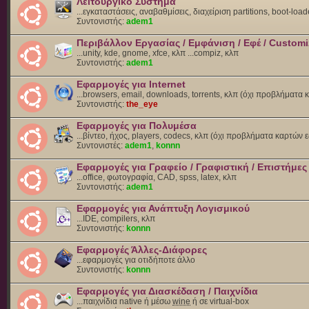
Λειτουργικό Σύστημα
...εγκαταστάσεις, αναβαθμίσεις, διαχείριση partitions, boot-load
Συντονιστής:
adem1
Περιβάλλον Εργασίας / Εμφάνιση / Εφέ / Customi
...unity, kde, gnome, xfce, κλπ ...compiz, κλπ
Συντονιστής:
adem1
Εφαρμογές για Internet
...browsers, email, downloads, torrents, κλπ (όχι προβλήματα
Συντονιστής:
the_eye
Εφαρμογές για Πολυμέσα
...βίντεο, ήχος, players, codecs, κλπ (όχι προβλήματα καρτών 
Συντονιστές:
adem1
,
konnn
Εφαρμογές για Γραφείο / Γραφιστική / Επιστήμες
...office, φωτογραφία, CAD, spss, latex, κλπ
Συντονιστής:
adem1
Εφαρμογές για Ανάπτυξη Λογισμικού
...IDE, compilers, κλπ
Συντονιστής:
konnn
Εφαρμογές Άλλες-Διάφορες
...εφαρμογές για οτιδήποτε άλλο
Συντονιστής:
konnn
Εφαρμογές για Διασκέδαση / Παιχνίδια
...παιχνίδια native ή μέσω
wine
ή σε virtual-box