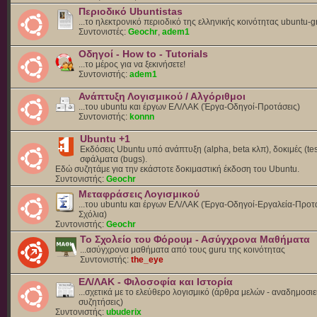
Περιοδικό Ubuntistas
...το ηλεκτρονικό περιοδικό της ελληνικής κοινότητας ubuntu-g
Συντονιστές:
Geochr
,
adem1
Οδηγοί - How to - Tutorials
...το μέρος για να ξεκινήσετε!
Συντονιστής:
adem1
Ανάπτυξη Λογισμικού / Αλγόριθμοι
...του ubuntu και έργων ΕΛ/ΛΑΚ (Έργα-Οδηγοί-Προτάσεις)
Συντονιστής:
konnn
Ubuntu +1
Εκδόσεις Ubuntu υπό ανάπτυξη (alpha, beta κλπ), δοκιμές (tes
σφάλματα (bugs).
Eδώ συζητάμε για την εκάστοτε δοκιμαστική έκδοση του Ubuntu.
Συντονιστής:
Geochr
Μεταφράσεις Λογισμικού
...του ubuntu και έργων ΕΛ/ΛΑΚ (Έργα-Οδηγοί-Εργαλεία-Προτά
Σχόλια)
Συντονιστής:
Geochr
Το Σχολείο του Φόρουμ - Ασύγχρονα Μαθήματα
...ασύγχρονα μαθήματα από τους guru της κοινότητας
Συντονιστής:
the_eye
ΕΛ/ΛΑΚ - Φιλοσοφία και Ιστορία
...σχετικά με το ελεύθερο λογισμικό (άρθρα μελών - αναδημοσιε
συζητήσεις)
Συντονιστής:
ubuderix