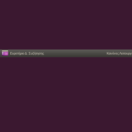
Ευρετήριο Δ. Συζήτησης
Κανόνες Λειτουργ