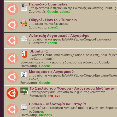
Περιοδικό Ubuntistas
...το ηλεκτρονικό περιοδικό της ελληνικής κοινότητας ubuntu-g
Συντονιστές:
Geochr
,
adem1
Οδηγοί - How to - Tutorials
...το μέρος για να ξεκινήσετε!
Συντονιστής:
adem1
Ανάπτυξη Λογισμικού / Αλγόριθμοι
...του ubuntu και έργων ΕΛ/ΛΑΚ (Έργα-Οδηγοί-Προτάσεις)
Συντονιστής:
konnn
Ubuntu +1
Εκδόσεις Ubuntu υπό ανάπτυξη (alpha, beta κλπ), δοκιμές (tes
σφάλματα (bugs).
Eδώ συζητάμε για την εκάστοτε δοκιμαστική έκδοση του Ubuntu.
Συντονιστής:
Geochr
Μεταφράσεις Λογισμικού
...του ubuntu και έργων ΕΛ/ΛΑΚ (Έργα-Οδηγοί-Εργαλεία-Προτά
Σχόλια)
Συντονιστής:
Geochr
Το Σχολείο του Φόρουμ - Ασύγχρονα Μαθήματα
...ασύγχρονα μαθήματα από τους guru της κοινότητας
Συντονιστής:
the_eye
ΕΛ/ΛΑΚ - Φιλοσοφία και Ιστορία
...σχετικά με το ελεύθερο λογισμικό (άρθρα μελών - αναδημοσιε
συζητήσεις)
Συντονιστής:
ubuderix