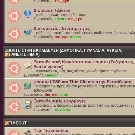
Συντονιστής:
the_eye
Δικτύωση / Δίκτυα
...ρύθμιση-εγκατάσταση δικτύων
Συντονιστές:
adem1
,
the_eye
Διακομιστές / Εξυπηρετητές
...ρύθμιση - εγκατάσταση web server, mail server, ftp server, κλ
Συντονιστές:
the_eye
,
konnn
UBUNTU ΣΤΗΝ ΕΚΠΑΙΔΕΥΣΗ (ΔΗΜΟΤΙΚΑ, ΓΥΜΝΑΣΙΑ, ΛΥΚΕΙΑ,
ΠΑΝΕΠΙΣΤΗΜΙΑ)
Εκπαιδευτική Κοινότητα του Ubuntu (Συζητήσεις,
Ανακοινώσεις)
...ανακοινώσεις, νέα, συζητήσεις, γενικά θέματα, οργάνωση
Συντονιστής:
Geochr
Ubuntu LTSP και Thin Clients στην Εκπαίδευση
...ερωτήσεις & προβλήματα με το ubuntu ltsp και τους thin clien
εκπαίδευση
Συντονιστές:
the_eye
,
pros
Εκπαιδευτικές εφαρμογές
...ερωτήσεις & προβλήματα με τις εκπαιδευτικές εφαρμογές το
Συντονιστής:
ubuderix
TIMEOUT
Περί Τεχνολογίας
...συζητήσεις περί τεχνολογίας για hardware, software, υπηρεσί