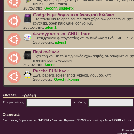
ubuntu ... στο Γενικά)
Συντονιστές:
Geochr
,
ubuderix
Gadgets με Λογισμικό Ανοιχτού Κώδικα
...τα πάντα για το open source στον χώρο των gadgets, συζητή
εργαλεία, open hardware, οδηγοί κ.ά.
Συντονιστής:
adem1
Φωτογραφία και GNU Linux
... επεξεργασία φωτογραφίας και σχετικό λογισμικό GNU Linux
Συντονιστής:
adem1
Περί ανέμων
...χαλαρή κουβεντούλα, γενικός σχολιασμός, φιλοσοφικές συζητ
meeting point / γνωριμία
Συντονιστής:
konnn
Put the FUN back
...wallpapers, screenshots, videos, χιούμορ, κλπ
Συντονιστές:
Geochr
,
konnn
Σύνδεση
•
Εγγραφή
Όνομα μέλους:
Κωδικός:
Στατιστικά
Συνολικές δημοσιεύσεις
344536
• Σύνολο θεμάτων
31272
• Σύνολο μελών
12289
• Το νεό
Powered
Pro Ubuntu 