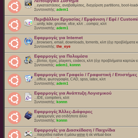
Λειτουργικό Σύστημα
...εγκαταστάσεις, αναβαθμίσεις, διαχείριση partitions, boot-load
Συντονιστής:
adem1
Περιβάλλον Εργασίας / Εμφάνιση / Εφέ / Customi
...unity, kde, gnome, xfce, κλπ ...compiz, κλπ
Συντονιστής:
adem1
Εφαρμογές για Internet
...browsers, email, downloads, torrents, κλπ (όχι προβλήματα
Συντονιστής:
the_eye
Εφαρμογές για Πολυμέσα
...βίντεο, ήχος, players, codecs, κλπ (όχι προβλήματα καρτών 
Συντονιστές:
adem1
,
konnn
Εφαρμογές για Γραφείο / Γραφιστική / Επιστήμες
...office, φωτογραφία, CAD, spss, latex, κλπ
Συντονιστής:
adem1
Εφαρμογές για Ανάπτυξη Λογισμικού
...IDE, compilers, κλπ
Συντονιστής:
konnn
Εφαρμογές Άλλες-Διάφορες
...εφαρμογές για οτιδήποτε άλλο
Συντονιστής:
konnn
Εφαρμογές για Διασκέδαση / Παιχνίδια
...παιχνίδια native ή μέσω
wine
ή σε virtual-box