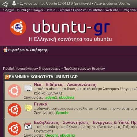
•
Εγκατάσταση του Ubuntu 18.04 LTS (με εικόνες)
•
Αρχικές οδηγίες Ubuntu.
•
Αρχική Ubuntu-gr
•
Οδηγοί - How to - Tutorials
•
Περιοδικό Ubuntistas
•
Web Chat
•
Imagebin
Ευρετήριο Δ. Συζήτησης
Προβολή αναπάντητων δημοσιεύσεων
•
Προβολή ενεργών θεμάτων
ΕΛΛΗΝΙΚΗ ΚΟΙΝΟΤΗΤΑ UBUNTU-GR
Νέα - Ειδήσεις - Ανακοινώσεις
...από το ubuntu, το linux, και το ελεύθερο λογισμικό / λογισμι
κώδικα (ΕΛ/ΛΑΚ)
Συντονιστές:
adem1
,
ubuderix
Γενικά
...οδηγοί-προτάσεις-ιδέες-σχόλια για το forum, την κοινότητα, 
Συντονιστής:
Geochr
Εκδηλώσεις - Συναντήσεις - Ενέργειες & Υλικό 
...του ubuntu-gr και άλλων κοινοτήτων (Ανακοινώσεις, Συζητήσε
Οργάνωση)
Συντονιστές:
Geochr
,
ubuderix