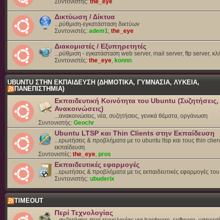
Συντονιστής:
the_eye
Δικτύωση / Δίκτυα
...ρύθμιση-εγκατάσταση δικτύων
Συντονιστές:
adem1
,
the_eye
Διακομιστές / Εξυπηρετητές
...ρύθμιση - εγκατάσταση web server, mail server, ftp server, κλ
Συντονιστές:
the_eye
,
konnn
UBUNTU ΣΤΗΝ ΕΚΠΑΙΔΕΥΣΗ (ΔΗΜΟΤΙΚΑ, ΓΥΜΝΑΣΙΑ, ΛΥΚΕΙΑ,
ΠΑΝΕΠΙΣΤΗΜΙΑ)
Εκπαιδευτική Κοινότητα του Ubuntu (Συζητήσεις,
Ανακοινώσεις)
...ανακοινώσεις, νέα, συζητήσεις, γενικά θέματα, οργάνωση
Συντονιστής:
Geochr
Ubuntu LTSP και Thin Clients στην Εκπαίδευση
...ερωτήσεις & προβλήματα με το ubuntu ltsp και τους thin clien
εκπαίδευση
Συντονιστές:
the_eye
,
pros
Εκπαιδευτικές εφαρμογές
...ερωτήσεις & προβλήματα με τις εκπαιδευτικές εφαρμογές το
Συντονιστής:
ubuderix
TIMEOUT
Περί Τεχνολογίας
...συζητήσεις περί τεχνολογίας για hardware, software, υπηρεσί