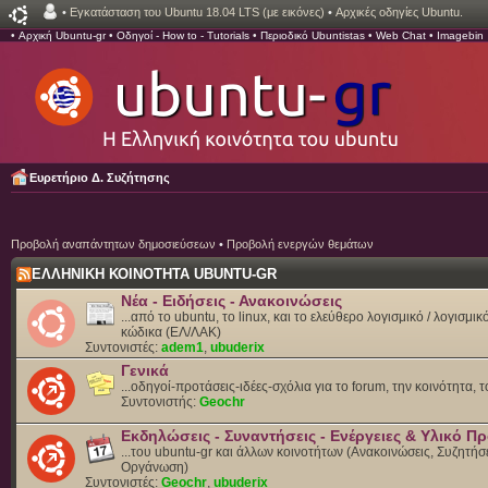
•
Εγκατάσταση του Ubuntu 18.04 LTS (με εικόνες)
•
Αρχικές οδηγίες Ubuntu.
•
Αρχική Ubuntu-gr
•
Οδηγοί - How to - Tutorials
•
Περιοδικό Ubuntistas
•
Web Chat
•
Imagebin
Ευρετήριο Δ. Συζήτησης
Προβολή αναπάντητων δημοσιεύσεων
•
Προβολή ενεργών θεμάτων
ΕΛΛΗΝΙΚΗ ΚΟΙΝΟΤΗΤΑ UBUNTU-GR
Νέα - Ειδήσεις - Ανακοινώσεις
...από το ubuntu, το linux, και το ελεύθερο λογισμικό / λογισμι
κώδικα (ΕΛ/ΛΑΚ)
Συντονιστές:
adem1
,
ubuderix
Γενικά
...οδηγοί-προτάσεις-ιδέες-σχόλια για το forum, την κοινότητα, 
Συντονιστής:
Geochr
Εκδηλώσεις - Συναντήσεις - Ενέργειες & Υλικό 
...του ubuntu-gr και άλλων κοινοτήτων (Ανακοινώσεις, Συζητήσε
Οργάνωση)
Συντονιστές:
Geochr
,
ubuderix