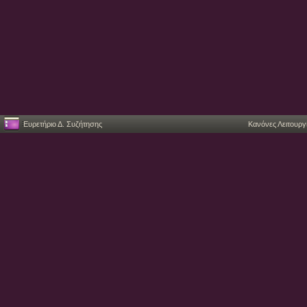
Ευρετήριο Δ. Συζήτησης
Κανόνες Λειτουργ