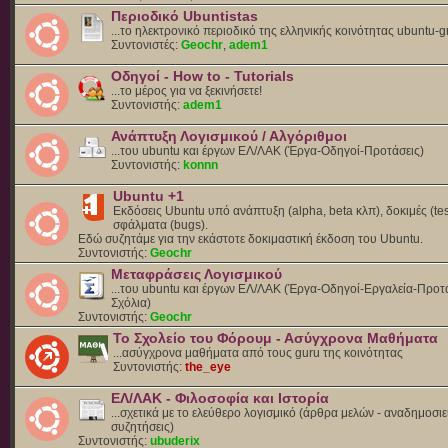
Περιοδικό Ubuntistas
...το ηλεκτρονικό περιοδικό της ελληνικής κοινότητας ubuntu-g
Συντονιστές:
Geochr
,
adem1
Οδηγοί - How to - Tutorials
...το μέρος για να ξεκινήσετε!
Συντονιστής:
adem1
Ανάπτυξη Λογισμικού / Αλγόριθμοι
...του ubuntu και έργων ΕΛ/ΛΑΚ (Έργα-Οδηγοί-Προτάσεις)
Συντονιστής:
konnn
Ubuntu +1
Εκδόσεις Ubuntu υπό ανάπτυξη (alpha, beta κλπ), δοκιμές (tes
σφάλματα (bugs).
Eδώ συζητάμε για την εκάστοτε δοκιμαστική έκδοση του Ubuntu.
Συντονιστής:
Geochr
Μεταφράσεις Λογισμικού
...του ubuntu και έργων ΕΛ/ΛΑΚ (Έργα-Οδηγοί-Εργαλεία-Προτά
Σχόλια)
Συντονιστής:
Geochr
Το Σχολείο του Φόρουμ - Ασύγχρονα Μαθήματα
...ασύγχρονα μαθήματα από τους guru της κοινότητας
Συντονιστής:
the_eye
ΕΛ/ΛΑΚ - Φιλοσοφία και Ιστορία
...σχετικά με το ελεύθερο λογισμικό (άρθρα μελών - αναδημοσιε
συζητήσεις)
Συντονιστής:
ubuderix