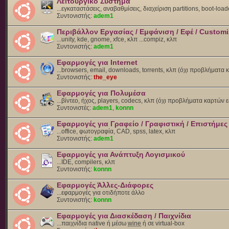
Λειτουργικό Σύστημα
...εγκαταστάσεις, αναβαθμίσεις, διαχείριση partitions, boot-load
Συντονιστής:
adem1
Περιβάλλον Εργασίας / Εμφάνιση / Εφέ / Customi
...unity, kde, gnome, xfce, κλπ ...compiz, κλπ
Συντονιστής:
adem1
Εφαρμογές για Internet
...browsers, email, downloads, torrents, κλπ (όχι προβλήματα
Συντονιστής:
the_eye
Εφαρμογές για Πολυμέσα
...βίντεο, ήχος, players, codecs, κλπ (όχι προβλήματα καρτών 
Συντονιστές:
adem1
,
konnn
Εφαρμογές για Γραφείο / Γραφιστική / Επιστήμες
...office, φωτογραφία, CAD, spss, latex, κλπ
Συντονιστής:
adem1
Εφαρμογές για Ανάπτυξη Λογισμικού
...IDE, compilers, κλπ
Συντονιστής:
konnn
Εφαρμογές Άλλες-Διάφορες
...εφαρμογές για οτιδήποτε άλλο
Συντονιστής:
konnn
Εφαρμογές για Διασκέδαση / Παιχνίδια
...παιχνίδια native ή μέσω
wine
ή σε virtual-box