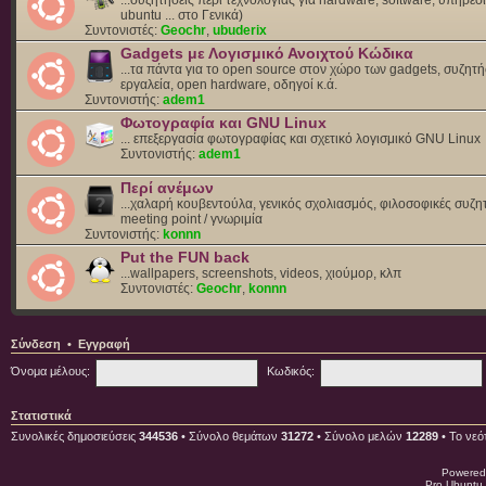
ubuntu ... στο Γενικά)
Συντονιστές:
Geochr
,
ubuderix
Gadgets με Λογισμικό Ανοιχτού Κώδικα
...τα πάντα για το open source στον χώρο των gadgets, συζητή
εργαλεία, open hardware, οδηγοί κ.ά.
Συντονιστής:
adem1
Φωτογραφία και GNU Linux
... επεξεργασία φωτογραφίας και σχετικό λογισμικό GNU Linux
Συντονιστής:
adem1
Περί ανέμων
...χαλαρή κουβεντούλα, γενικός σχολιασμός, φιλοσοφικές συζητ
meeting point / γνωριμία
Συντονιστής:
konnn
Put the FUN back
...wallpapers, screenshots, videos, χιούμορ, κλπ
Συντονιστές:
Geochr
,
konnn
Σύνδεση
•
Εγγραφή
Όνομα μέλους:
Κωδικός:
Στατιστικά
Συνολικές δημοσιεύσεις
344536
• Σύνολο θεμάτων
31272
• Σύνολο μελών
12289
• Το νεό
Powered
Pro Ubuntu 