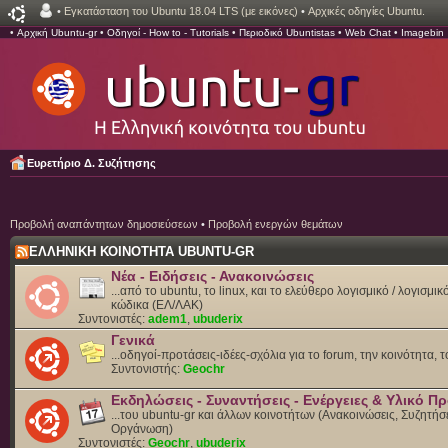
•
Εγκατάσταση του Ubuntu 18.04 LTS (με εικόνες)
•
Αρχικές οδηγίες Ubuntu.
•
Αρχική Ubuntu-gr
•
Οδηγοί - How to - Tutorials
•
Περιοδικό Ubuntistas
•
Web Chat
•
Imagebin
Ευρετήριο Δ. Συζήτησης
Προβολή αναπάντητων δημοσιεύσεων
•
Προβολή ενεργών θεμάτων
ΕΛΛΗΝΙΚΗ ΚΟΙΝΟΤΗΤΑ UBUNTU-GR
Νέα - Ειδήσεις - Ανακοινώσεις
...από το ubuntu, το linux, και το ελεύθερο λογισμικό / λογισμι
κώδικα (ΕΛ/ΛΑΚ)
Συντονιστές:
adem1
,
ubuderix
Γενικά
...οδηγοί-προτάσεις-ιδέες-σχόλια για το forum, την κοινότητα, 
Συντονιστής:
Geochr
Εκδηλώσεις - Συναντήσεις - Ενέργειες & Υλικό 
...του ubuntu-gr και άλλων κοινοτήτων (Ανακοινώσεις, Συζητήσε
Οργάνωση)
Συντονιστές:
Geochr
,
ubuderix