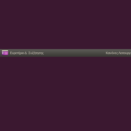
Ευρετήριο Δ. Συζήτησης
Κανόνες Λειτουργ