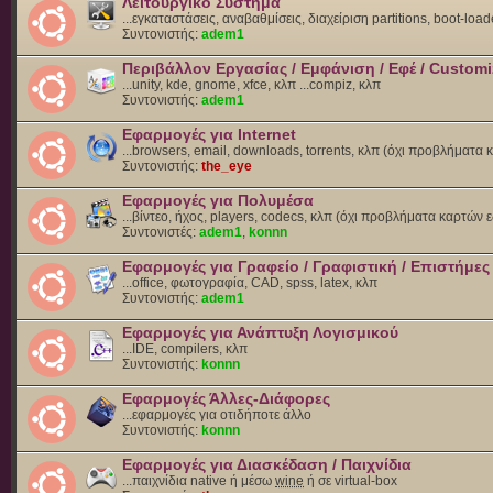
Λειτουργικό Σύστημα
...εγκαταστάσεις, αναβαθμίσεις, διαχείριση partitions, boot-load
Συντονιστής:
adem1
Περιβάλλον Εργασίας / Εμφάνιση / Εφέ / Customi
...unity, kde, gnome, xfce, κλπ ...compiz, κλπ
Συντονιστής:
adem1
Εφαρμογές για Internet
...browsers, email, downloads, torrents, κλπ (όχι προβλήματα
Συντονιστής:
the_eye
Εφαρμογές για Πολυμέσα
...βίντεο, ήχος, players, codecs, κλπ (όχι προβλήματα καρτών 
Συντονιστές:
adem1
,
konnn
Εφαρμογές για Γραφείο / Γραφιστική / Επιστήμες
...office, φωτογραφία, CAD, spss, latex, κλπ
Συντονιστής:
adem1
Εφαρμογές για Ανάπτυξη Λογισμικού
...IDE, compilers, κλπ
Συντονιστής:
konnn
Εφαρμογές Άλλες-Διάφορες
...εφαρμογές για οτιδήποτε άλλο
Συντονιστής:
konnn
Εφαρμογές για Διασκέδαση / Παιχνίδια
...παιχνίδια native ή μέσω
wine
ή σε virtual-box