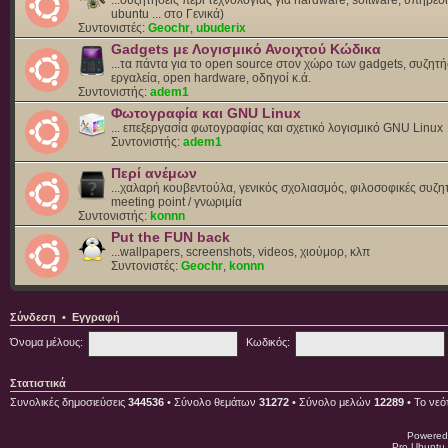
ubuntu ... στο Γενικά)
Συντονιστές:
Geochr
,
ubuderix
Gadgets με Λογισμικό Ανοιχτού Κώδικα
...τα πάντα για το open source στον χώρο των gadgets, συζητή
εργαλεία, open hardware, οδηγοί κ.ά.
Συντονιστής:
adem1
Φωτογραφία και GNU Linux
... επεξεργασία φωτογραφίας και σχετικό λογισμικό GNU Linux
Συντονιστής:
adem1
Περί ανέμων
...χαλαρή κουβεντούλα, γενικός σχολιασμός, φιλοσοφικές συζητ
meeting point / γνωριμία
Συντονιστής:
konnn
Put the FUN back
...wallpapers, screenshots, videos, χιούμορ, κλπ
Συντονιστές:
Geochr
,
konnn
Σύνδεση
•
Εγγραφή
Όνομα μέλους:
Κωδικός:
Στατιστικά
Συνολικές δημοσιεύσεις
344536
• Σύνολο θεμάτων
31272
• Σύνολο μελών
12289
• Το νεό
Powered
Pro Ubuntu 