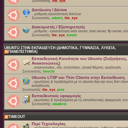
Συντονιστής:
the_eye
Δικτύωση / Δίκτυα
...ρύθμιση-εγκατάσταση δικτύων
Συντονιστές:
adem1
,
the_eye
Διακομιστές / Εξυπηρετητές
...ρύθμιση - εγκατάσταση web server, mail server, ftp server, κλ
Συντονιστές:
the_eye
,
konnn
UBUNTU ΣΤΗΝ ΕΚΠΑΙΔΕΥΣΗ (ΔΗΜΟΤΙΚΑ, ΓΥΜΝΑΣΙΑ, ΛΥΚΕΙΑ,
ΠΑΝΕΠΙΣΤΗΜΙΑ)
Εκπαιδευτική Κοινότητα του Ubuntu (Συζητήσεις,
Ανακοινώσεις)
...ανακοινώσεις, νέα, συζητήσεις, γενικά θέματα, οργάνωση
Συντονιστής:
Geochr
Ubuntu LTSP και Thin Clients στην Εκπαίδευση
...ερωτήσεις & προβλήματα με το ubuntu ltsp και τους thin clien
εκπαίδευση
Συντονιστές:
the_eye
,
pros
Εκπαιδευτικές εφαρμογές
...ερωτήσεις & προβλήματα με τις εκπαιδευτικές εφαρμογές το
Συντονιστής:
ubuderix
TIMEOUT
Περί Τεχνολογίας
...συζητήσεις περί τεχνολογίας για hardware, software, υπηρεσί