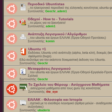
Περιοδικό Ubuntistas
...το ηλεκτρονικό περιοδικό της ελληνικής κοινότητας ubuntu-g
Συντονιστές:
Geochr
,
adem1
Οδηγοί - How to - Tutorials
...το μέρος για να ξεκινήσετε!
Συντονιστής:
adem1
Ανάπτυξη Λογισμικού / Αλγόριθμοι
...του ubuntu και έργων ΕΛ/ΛΑΚ (Έργα-Οδηγοί-Προτάσεις)
Συντονιστής:
konnn
Ubuntu +1
Εκδόσεις Ubuntu υπό ανάπτυξη (alpha, beta κλπ), δοκιμές (tes
σφάλματα (bugs).
Eδώ συζητάμε για την εκάστοτε δοκιμαστική έκδοση του Ubuntu.
Συντονιστής:
Geochr
Μεταφράσεις Λογισμικού
...του ubuntu και έργων ΕΛ/ΛΑΚ (Έργα-Οδηγοί-Εργαλεία-Προτά
Σχόλια)
Συντονιστής:
Geochr
Το Σχολείο του Φόρουμ - Ασύγχρονα Μαθήματα
...ασύγχρονα μαθήματα από τους guru της κοινότητας
Συντονιστής:
the_eye
ΕΛ/ΛΑΚ - Φιλοσοφία και Ιστορία
...σχετικά με το ελεύθερο λογισμικό (άρθρα μελών - αναδημοσιε
συζητήσεις)
Συντονιστής:
ubuderix