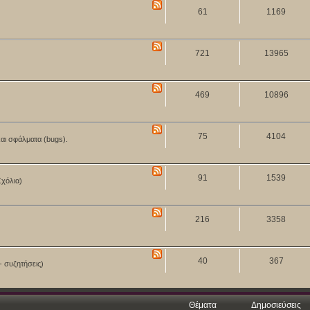
61
1169
721
13965
469
10896
75
4104
και σφάλματα (bugs).
91
1539
Σχόλια)
216
3358
40
367
- συζητήσεις)
Θέματα
Δημοσιεύσεις