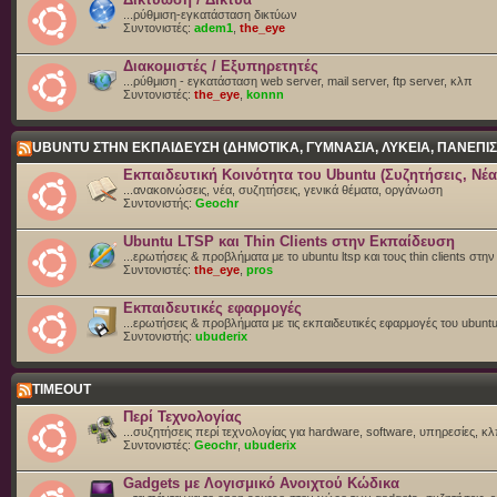
...ρύθμιση-εγκατάσταση δικτύων
Συντονιστές:
adem1
,
the_eye
Διακομιστές / Εξυπηρετητές
...ρύθμιση - εγκατάσταση web server, mail server, ftp server, κλπ
Συντονιστές:
the_eye
,
konnn
UBUNTU ΣΤΗΝ ΕΚΠΑΙΔΕΥΣΗ (ΔΗΜΟΤΙΚΑ, ΓΥΜΝΑΣΙΑ, ΛΥΚΕΙΑ, ΠΑΝΕΠΙΣ
Εκπαιδευτική Κοινότητα του Ubuntu (Συζητήσεις, Νέα
...ανακοινώσεις, νέα, συζητήσεις, γενικά θέματα, οργάνωση
Συντονιστής:
Geochr
Ubuntu LTSP και Thin Clients στην Εκπαίδευση
...ερωτήσεις & προβλήματα με το ubuntu ltsp και τους thin clients στη
Συντονιστές:
the_eye
,
pros
Εκπαιδευτικές εφαρμογές
...ερωτήσεις & προβλήματα με τις εκπαιδευτικές εφαρμογές του ubunt
Συντονιστής:
ubuderix
TIMEOUT
Περί Τεχνολογίας
...συζητήσεις περί τεχνολογίας για hardware, software, υπηρεσίες, κλπ
Συντονιστές:
Geochr
,
ubuderix
Gadgets με Λογισμικό Ανοιχτού Κώδικα