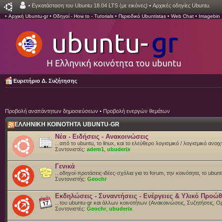
•
Εγκατάσταση του Ubuntu 18.04 LTS (με εικόνες)
•
Αρχικές οδηγίες Ubuntu.
•
Αρχική Ubuntu-gr
•
Οδηγοί - How to - Tutorials
•
Περιοδικό Ubuntistas
•
Web Chat
•
Imagebin
Ευρετήριο Δ. Συζήτησης
Προβολή αναπάντητων δημοσιεύσεων
•
Προβολή ενεργών θεμάτων
ΕΛΛΗΝΙΚΗ ΚΟΙΝΟΤΗΤΑ UBUNTU-GR
Νέα - Ειδήσεις - Ανακοινώσεις
...από το ubuntu, το linux, και το ελεύθερο λογισμικό / λογισμικό ανο
Συντονιστές:
adem1
,
ubuderix
Γενικά
...οδηγοί-προτάσεις-ιδέες-σχόλια για το forum, την κοινότητα, το ubun
Συντονιστής:
Geochr
Εκδηλώσεις - Συναντήσεις - Ενέργειες & Υλικό Προώ
...του ubuntu-gr και άλλων κοινοτήτων (Ανακοινώσεις, Συζητήσεις,
Συντονιστές:
Geochr
,
ubuderix