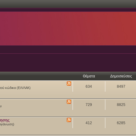
Θέματα
Δημοσιεύσεις
634
8497
ιχτού κώδικα (ΕΛ/ΛΑΚ)
729
8825
tu
θησης
412
6285
 Οργάνωση)