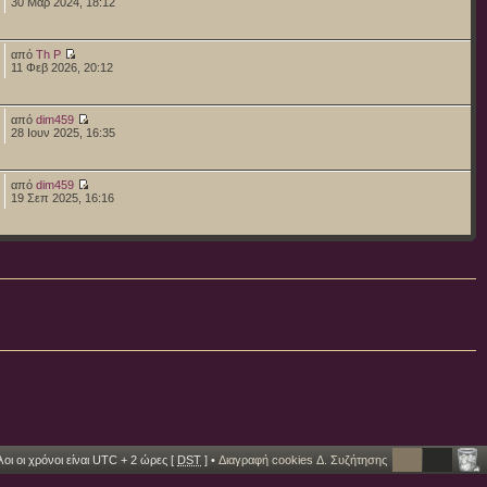
30 Μαρ 2024, 18:12
από
Th P
11 Φεβ 2026, 20:12
από
dim459
28 Ιουν 2025, 16:35
από
dim459
19 Σεπ 2025, 16:16
οι οι χρόνοι είναι UTC + 2 ώρες [
DST
] •
Διαγραφή cookies Δ. Συζήτησης