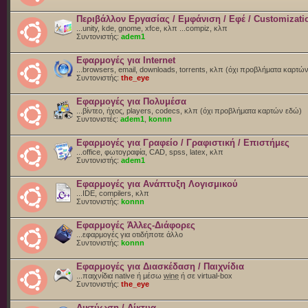
Περιβάλλον Εργασίας / Εμφάνιση / Εφέ / Customizati
...unity, kde, gnome, xfce, κλπ ...compiz, κλπ
Συντονιστής:
adem1
Εφαρμογές για Internet
...browsers, email, downloads, torrents, κλπ (όχι προβλήματα καρτώ
Συντονιστής:
the_eye
Εφαρμογές για Πολυμέσα
...βίντεο, ήχος, players, codecs, κλπ (όχι προβλήματα καρτών εδώ)
Συντονιστές:
adem1
,
konnn
Εφαρμογές για Γραφείο / Γραφιστική / Επιστήμες
...office, φωτογραφία, CAD, spss, latex, κλπ
Συντονιστής:
adem1
Εφαρμογές για Ανάπτυξη Λογισμικού
...IDE, compilers, κλπ
Συντονιστής:
konnn
Εφαρμογές Άλλες-Διάφορες
...εφαρμογές για οτιδήποτε άλλο
Συντονιστής:
konnn
Εφαρμογές για Διασκέδαση / Παιχνίδια
...παιχνίδια native ή μέσω
wine
ή σε virtual-box
Συντονιστής:
the_eye
Δικτύωση / Δίκτυα