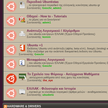
Περιοδικό Ubuntistas
...το ηλεκτρονικό περιοδικό της ελληνικής κοινότητας ubuntu-gr
Συντονιστές:
Geochr
,
adem1
Οδηγοί - How to - Tutorials
...το μέρος για να ξεκινήσετε!
Συντονιστής:
adem1
Ανάπτυξη Λογισμικού / Αλγόριθμοι
...του ubuntu και έργων ΕΛ/ΛΑΚ (Έργα-Οδηγοί-Προτάσεις)
Συντονιστής:
konnn
Ubuntu +1
Εκδόσεις Ubuntu υπό ανάπτυξη (alpha, beta κλπ), δοκιμές (testing) 
Eδώ συζητάμε για την εκάστοτε δοκιμαστική έκδοση του Ubuntu.
Συντονιστής:
Geochr
Μεταφράσεις Λογισμικού
...του ubuntu και έργων ΕΛ/ΛΑΚ (Έργα-Οδηγοί-Εργαλεία-Προτάσεις-
Συντονιστής:
Geochr
Το Σχολείο του Φόρουμ - Ασύγχρονα Μαθήματα
...ασύγχρονα μαθήματα από τους guru της κοινότητας
Συντονιστής:
the_eye
ΕΛ/ΛΑΚ - Φιλοσοφία και Ιστορία
...σχετικά με το ελεύθερο λογισμικό (άρθρα μελών - αναδημοσιεύσεις 
Συντονιστής:
ubuderix
HARDWARE & DRIVERS