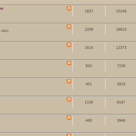
on
1837
15248
2209
18810
ν εδώ)
1614
12373
942
7236
451
3918
1100
8187
460
3946