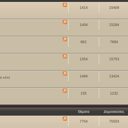
1414
15409
1404
15284
862
7694
1354
15753
1494
13424
οί, κλπ)
155
1232
Θέματα
Δημοσιεύσεις
7754
75503