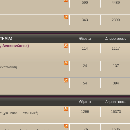
590
4489
343
2390
ΤΗΜΙΑ)
Θέματα
Δημοσιεύσεις
, Ανακοινώσεις)
114
1117
24
137
ν εκπαίδευση
54
394
u
Θέματα
Δημοσιεύσεις
1299
16373
 (για ubuntu ... στο Γενικά)
176
1606