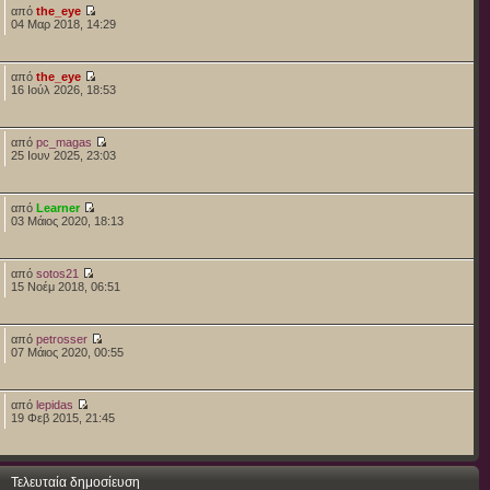
από
the_eye
04 Μαρ 2018, 14:29
από
the_eye
16 Ιούλ 2026, 18:53
από
pc_magas
25 Ιουν 2025, 23:03
από
Learner
03 Μάιος 2020, 18:13
από
sotos21
15 Νοέμ 2018, 06:51
από
petrosser
07 Μάιος 2020, 00:55
από
lepidas
19 Φεβ 2015, 21:45
Τελευταία δημοσίευση