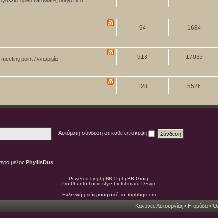
ργαλεία, open hardware, οδηγοί κ.ά.
94
1684
913
17039
meeting point / γνωριμία
128
5526
|
Αυτόματη σύνδεση σε κάθε επίσκεψη
τερο μέλος
PhyllisDus
Powered by
phpBB
© phpBB Group
Pro Ubuntu Lucid style by
Ishimaru Design
Ελληνική μετάφραση από το
phpbbgr.com
Κανόνες Λειτουργίας
•
Η ομάδα
• Όλ