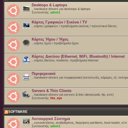
Desktops & Laptops
...hardware-drivers για desktops & laptops
Συντονιστής:
adem1
Κάρτες Γραφικών / Εικόνα / TV
...κάρτες γραφικών / προβλήματα εικόνας / τηλεοπτικοί δέκτες
Κάρτες Ήχου / Ήχος
...κάρτες ήχου / προβλήματα ήχου
Κάρτες Δικτύου (Ethernet, WiFi, Bluetooth) / Internet
...κάρτες δικτύου, modems, προβλήματα internet
Περιφερειακά
...hardware-drivers για περιφερειακά (εκτυπωτές, κάμερες, εξ. σκληρ
Servers & Thin Clients
...hardware-drivers για servers & thin clients(web, ftp, κλπ)
Συντονιστής:
the_eye
SOFTWARE
Λειτουργικό Σύστημα
...εγκαταστάσεις, αναβαθμίσεις, διαχείριση partitions, boot-loader, κλπ
Συντονιστής:
adem1