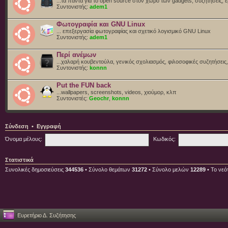
...τα πάντα για το open source στον χώρο των gadgets, συζητήσεις, ε
Συντονιστής:
adem1
Φωτογραφία και GNU Linux
... επεξεργασία φωτογραφίας και σχετικό λογισμικό GNU Linux
Συντονιστής:
adem1
Περί ανέμων
...χαλαρή κουβεντούλα, γενικός σχολιασμός, φιλοσοφικές συζητήσεις, 
Συντονιστής:
konnn
Put the FUN back
...wallpapers, screenshots, videos, χιούμορ, κλπ
Συντονιστές:
Geochr
,
konnn
Σύνδεση
•
Εγγραφή
Όνομα μέλους:
Κωδικός:
Στατιστικά
Συνολικές δημοσιεύσεις
344536
• Σύνολο θεμάτων
31272
• Σύνολο μελών
12289
• Το νεό
Ευρετήριο Δ. Συζήτησης