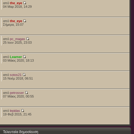
από
the_eye
04 Μαρ 2018, 14:29
από
the_eye
Σήμερα, 15:07
από
pc_magas
25 Ιουν 2025, 23:03
από
Learner
03 Μάιος 2020, 18:13
από
sotos21
15 Νοέμ 2018, 06:51
από
petrosser
07 Μάιος 2020, 00:55
από
lepidas
19 Φεβ 2015, 21:45
Τελευταία δημοσίευση