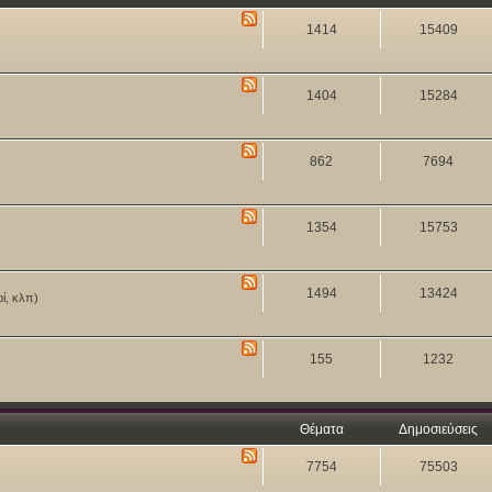
1414
15409
1404
15284
862
7694
1354
15753
1494
13424
οί, κλπ)
155
1232
Θέματα
Δημοσιεύσεις
7754
75503