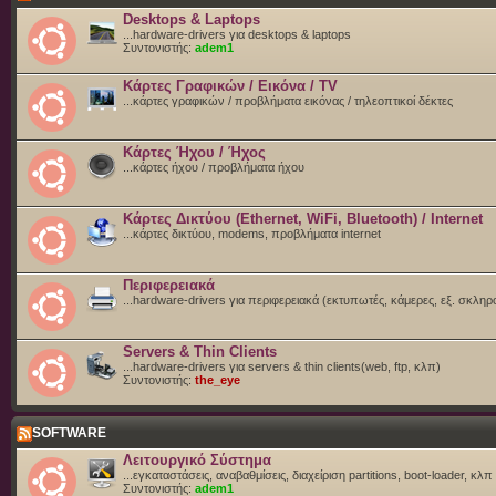
Desktops & Laptops
...hardware-drivers για desktops & laptops
Συντονιστής:
adem1
Κάρτες Γραφικών / Εικόνα / TV
...κάρτες γραφικών / προβλήματα εικόνας / τηλεοπτικοί δέκτες
Κάρτες Ήχου / Ήχος
...κάρτες ήχου / προβλήματα ήχου
Κάρτες Δικτύου (Ethernet, WiFi, Bluetooth) / Internet
...κάρτες δικτύου, modems, προβλήματα internet
Περιφερειακά
...hardware-drivers για περιφερειακά (εκτυπωτές, κάμερες, εξ. σκληρ
Servers & Thin Clients
...hardware-drivers για servers & thin clients(web, ftp, κλπ)
Συντονιστής:
the_eye
SOFTWARE
Λειτουργικό Σύστημα
...εγκαταστάσεις, αναβαθμίσεις, διαχείριση partitions, boot-loader, κλπ
Συντονιστής:
adem1