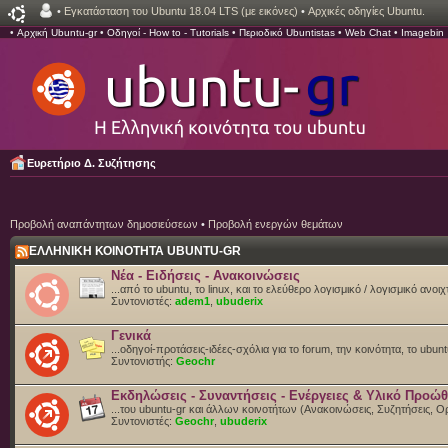
•
Εγκατάσταση του Ubuntu 18.04 LTS (με εικόνες)
•
Αρχικές οδηγίες Ubuntu.
•
Αρχική Ubuntu-gr
•
Οδηγοί - How to - Tutorials
•
Περιοδικό Ubuntistas
•
Web Chat
•
Imagebin
Ευρετήριο Δ. Συζήτησης
Προβολή αναπάντητων δημοσιεύσεων
•
Προβολή ενεργών θεμάτων
ΕΛΛΗΝΙΚΗ ΚΟΙΝΟΤΗΤΑ UBUNTU-GR
Νέα - Ειδήσεις - Ανακοινώσεις
...από το ubuntu, το linux, και το ελεύθερο λογισμικό / λογισμικό ανο
Συντονιστές:
adem1
,
ubuderix
Γενικά
...οδηγοί-προτάσεις-ιδέες-σχόλια για το forum, την κοινότητα, το ubun
Συντονιστής:
Geochr
Εκδηλώσεις - Συναντήσεις - Ενέργειες & Υλικό Προώ
...του ubuntu-gr και άλλων κοινοτήτων (Ανακοινώσεις, Συζητήσεις,
Συντονιστές:
Geochr
,
ubuderix