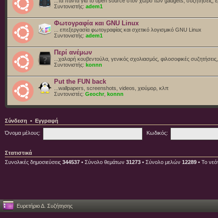
...τα πάντα για το open source στον χώρο των gadgets, συζητήσεις, ε
Συντονιστής:
adem1
Φωτογραφία και GNU Linux
... επεξεργασία φωτογραφίας και σχετικό λογισμικό GNU Linux
Συντονιστής:
adem1
Περί ανέμων
...χαλαρή κουβεντούλα, γενικός σχολιασμός, φιλοσοφικές συζητήσεις, 
Συντονιστής:
konnn
Put the FUN back
...wallpapers, screenshots, videos, χιούμορ, κλπ
Συντονιστές:
Geochr
,
konnn
Σύνδεση
•
Εγγραφή
Όνομα μέλους:
Κωδικός:
Στατιστικά
Συνολικές δημοσιεύσεις
344537
• Σύνολο θεμάτων
31273
• Σύνολο μελών
12289
• Το νεό
Ευρετήριο Δ. Συζήτησης