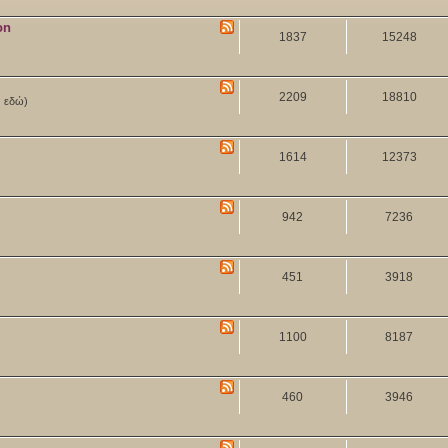
on
1837
15248
2209
18810
ν εδώ)
1614
12373
942
7236
451
3918
1100
8187
460
3946