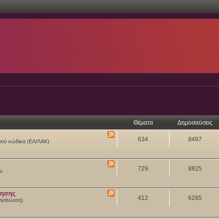
Θέματα
Δημοσιεύσεις
634
8497
ιχτού κώδικα (ΕΛ/ΛΑΚ)
729
8825
tu
θησης
412
6285
 Οργάνωση)