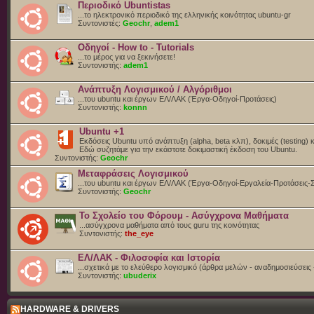
Περιοδικό Ubuntistas
...το ηλεκτρονικό περιοδικό της ελληνικής κοινότητας ubuntu-gr
Συντονιστές:
Geochr
,
adem1
Οδηγοί - How to - Tutorials
...το μέρος για να ξεκινήσετε!
Συντονιστής:
adem1
Ανάπτυξη Λογισμικού / Αλγόριθμοι
...του ubuntu και έργων ΕΛ/ΛΑΚ (Έργα-Οδηγοί-Προτάσεις)
Συντονιστής:
konnn
Ubuntu +1
Εκδόσεις Ubuntu υπό ανάπτυξη (alpha, beta κλπ), δοκιμές (testing) 
Eδώ συζητάμε για την εκάστοτε δοκιμαστική έκδοση του Ubuntu.
Συντονιστής:
Geochr
Μεταφράσεις Λογισμικού
...του ubuntu και έργων ΕΛ/ΛΑΚ (Έργα-Οδηγοί-Εργαλεία-Προτάσεις-
Συντονιστής:
Geochr
Το Σχολείο του Φόρουμ - Ασύγχρονα Μαθήματα
...ασύγχρονα μαθήματα από τους guru της κοινότητας
Συντονιστής:
the_eye
ΕΛ/ΛΑΚ - Φιλοσοφία και Ιστορία
...σχετικά με το ελεύθερο λογισμικό (άρθρα μελών - αναδημοσιεύσεις 
Συντονιστής:
ubuderix
HARDWARE & DRIVERS