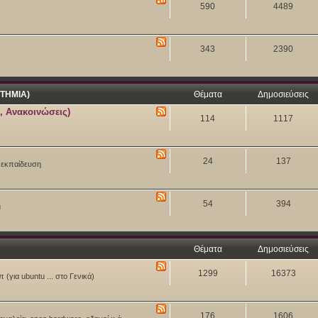
590
4489
343
2390
ΤΗΜΙΑ)
Θέματα
Δημοσιεύσεις
, Ανακοινώσεις)
114
1117
24
137
ν εκπαίδευση
54
394
u
Θέματα
Δημοσιεύσεις
1299
16373
 (για ubuntu ... στο Γενικά)
176
1606