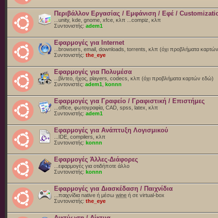
Περιβάλλον Εργασίας / Εμφάνιση / Εφέ / Customizati
...unity, kde, gnome, xfce, κλπ ...compiz, κλπ
Συντονιστής:
adem1
Εφαρμογές για Internet
...browsers, email, downloads, torrents, κλπ (όχι προβλήματα καρτώ
Συντονιστής:
the_eye
Εφαρμογές για Πολυμέσα
...βίντεο, ήχος, players, codecs, κλπ (όχι προβλήματα καρτών εδώ)
Συντονιστές:
adem1
,
konnn
Εφαρμογές για Γραφείο / Γραφιστική / Επιστήμες
...office, φωτογραφία, CAD, spss, latex, κλπ
Συντονιστής:
adem1
Εφαρμογές για Ανάπτυξη Λογισμικού
...IDE, compilers, κλπ
Συντονιστής:
konnn
Εφαρμογές Άλλες-Διάφορες
...εφαρμογές για οτιδήποτε άλλο
Συντονιστής:
konnn
Εφαρμογές για Διασκέδαση / Παιχνίδια
...παιχνίδια native ή μέσω
wine
ή σε virtual-box
Συντονιστής:
the_eye
Δικτύωση / Δίκτυα