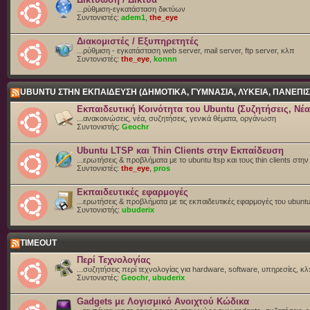
...ρύθμιση-εγκατάσταση δικτύων
Συντονιστές:
adem1
,
the_eye
Διακομιστές / Εξυπηρετητές
...ρύθμιση - εγκατάσταση web server, mail server, ftp server, κλπ
Συντονιστές:
the_eye
,
konnn
UBUNTU ΣΤΗΝ ΕΚΠΑΙΔΕΥΣΗ (ΔΗΜΟΤΙΚΑ, ΓΥΜΝΑΣΙΑ, ΛΥΚΕΙΑ, ΠΑΝΕΠΙΣ
Εκπαιδευτική Κοινότητα του Ubuntu (Συζητήσεις, Νέα
...ανακοινώσεις, νέα, συζητήσεις, γενικά θέματα, οργάνωση
Συντονιστής:
Geochr
Ubuntu LTSP και Thin Clients στην Εκπαίδευση
...ερωτήσεις & προβλήματα με το ubuntu ltsp και τους thin clients στη
Συντονιστές:
the_eye
,
pros
Εκπαιδευτικές εφαρμογές
...ερωτήσεις & προβλήματα με τις εκπαιδευτικές εφαρμογές του ubunt
Συντονιστής:
ubuderix
TIMEOUT
Περί Τεχνολογίας
...συζητήσεις περί τεχνολογίας για hardware, software, υπηρεσίες, κλπ
Συντονιστές:
Geochr
,
ubuderix
Gadgets με Λογισμικό Ανοιχτού Κώδικα