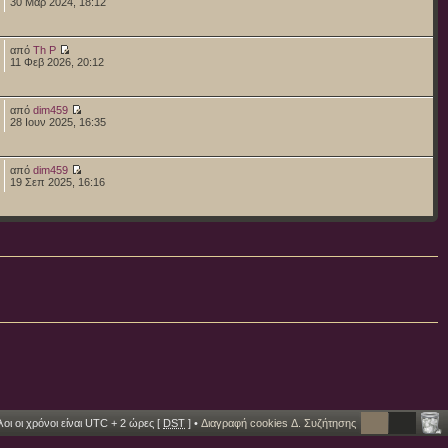
30 Μαρ 2024, 18:12
από
Th P
11 Φεβ 2026, 20:12
από
dim459
28 Ιουν 2025, 16:35
από
dim459
19 Σεπ 2025, 16:16
οι οι χρόνοι είναι UTC + 2 ώρες [
DST
] •
Διαγραφή cookies Δ. Συζήτησης