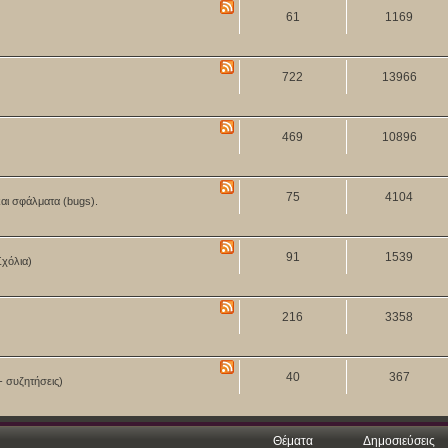
61
1169
722
13966
469
10896
75
4104
και σφάλματα (bugs).
91
1539
Σχόλια)
216
3358
40
367
- συζητήσεις)
Θέματα
Δημοσιεύσεις