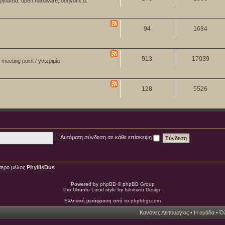
ργαλεία, open hardware, οδηγοί κ.ά.
94
1684
913
17039
meeting point / γνωριμία
128
5526
|
Αυτόματη σύνδεση σε κάθε επίσκεψη
τερο μέλος
PhyllisDus
Powered by
phpBB
© phpBB Group
Pro Ubuntu Lucid style by
Ishimaru Design
Ελληνική μετάφραση από το
phpbbgr.com
Κανόνες Λειτουργίας
•
Η ομάδα
• Όλ