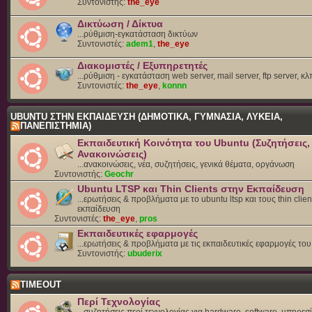
Συντονιστής:
the_eye
Δικτύωση / Δίκτυα
...ρύθμιση-εγκατάσταση δικτύων
Συντονιστές:
adem1
,
the_eye
Διακομιστές / Εξυπηρετητές
...ρύθμιση - εγκατάσταση web server, mail server, ftp server, κλ
Συντονιστές:
the_eye
,
konnn
UBUNTU ΣΤΗΝ ΕΚΠΑΙΔΕΥΣΗ (ΔΗΜΟΤΙΚΑ, ΓΥΜΝΑΣΙΑ, ΛΥΚΕΙΑ,
ΠΑΝΕΠΙΣΤΗΜΙΑ)
Εκπαιδευτική Κοινότητα του Ubuntu (Συζητήσεις,
Ανακοινώσεις)
...ανακοινώσεις, νέα, συζητήσεις, γενικά θέματα, οργάνωση
Συντονιστής:
Geochr
Ubuntu LTSP και Thin Clients στην Εκπαίδευση
...ερωτήσεις & προβλήματα με το ubuntu ltsp και τους thin clien
εκπαίδευση
Συντονιστές:
the_eye
,
pros
Εκπαιδευτικές εφαρμογές
...ερωτήσεις & προβλήματα με τις εκπαιδευτικές εφαρμογές το
Συντονιστής:
ubuderix
TIMEOUT
Περί Τεχνολογίας
...συζητήσεις περί τεχνολογίας για hardware, software, υπηρεσί