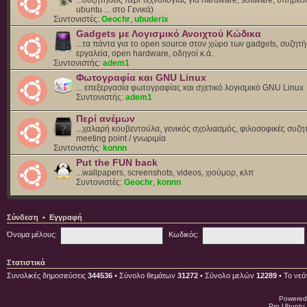
ubuntu ... στο Γενικά)
Συντονιστές:
Geochr
,
ubuderix
Gadgets με Λογισμικό Ανοιχτού Κώδικα
...τα πάντα για το open source στον χώρο των gadgets, συζητή
εργαλεία, open hardware, οδηγοί κ.ά.
Συντονιστής:
adem1
Φωτογραφία και GNU Linux
... επεξεργασία φωτογραφίας και σχετικό λογισμικό GNU Linux
Συντονιστής:
adem1
Περί ανέμων
...χαλαρή κουβεντούλα, γενικός σχολιασμός, φιλοσοφικές συζητ
meeting point / γνωριμία
Συντονιστής:
konnn
Put the FUN back
...wallpapers, screenshots, videos, χιούμορ, κλπ
Συντονιστές:
Geochr
,
konnn
Σύνδεση
•
Εγγραφή
Όνομα μέλους:
Κωδικός:
Στατιστικά
Συνολικές δημοσιεύσεις
344536
• Σύνολο θεμάτων
31272
• Σύνολο μελών
12289
• Το νεό
Powered
Pro Ubuntu 