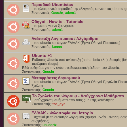
Περιοδικό Ubuntistas
...το ηλεκτρονικό περιοδικό της ελληνικής κοινότητας ubuntu-g
Συντονιστές:
Geochr
,
adem1
Οδηγοί - How to - Tutorials
...το μέρος για να ξεκινήσετε!
Συντονιστής:
adem1
Ανάπτυξη Λογισμικού / Αλγόριθμοι
...του ubuntu και έργων ΕΛ/ΛΑΚ (Έργα-Οδηγοί-Προτάσεις)
Συντονιστής:
konnn
Ubuntu +1
Εκδόσεις Ubuntu υπό ανάπτυξη (alpha, beta κλπ), δοκιμές (tes
σφάλματα (bugs).
Eδώ συζητάμε για την εκάστοτε δοκιμαστική έκδοση του Ubuntu.
Συντονιστής:
Geochr
Μεταφράσεις Λογισμικού
...του ubuntu και έργων ΕΛ/ΛΑΚ (Έργα-Οδηγοί-Εργαλεία-Προτά
Σχόλια)
Συντονιστής:
Geochr
Το Σχολείο του Φόρουμ - Ασύγχρονα Μαθήματα
...ασύγχρονα μαθήματα από τους guru της κοινότητας
Συντονιστής:
the_eye
ΕΛ/ΛΑΚ - Φιλοσοφία και Ιστορία
...σχετικά με το ελεύθερο λογισμικό (άρθρα μελών - αναδημοσιε
συζητήσεις)
Συντονιστής:
ubuderix