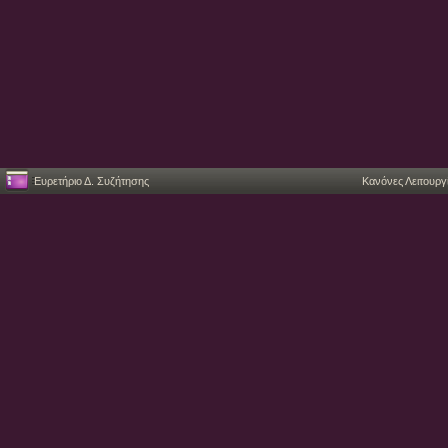
Ευρετήριο Δ. Συζήτησης
Κανόνες Λειτουργ