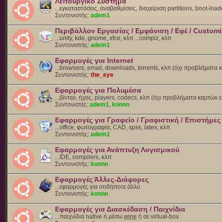
Λειτουργικό Σύστημα
...εγκαταστάσεις, αναβαθμίσεις, διαχείριση partitions, boot-load
Συντονιστής:
adem1
Περιβάλλον Εργασίας / Εμφάνιση / Εφέ / Customi
...unity, kde, gnome, xfce, κλπ ...compiz, κλπ
Συντονιστής:
adem1
Εφαρμογές για Internet
...browsers, email, downloads, torrents, κλπ (όχι προβλήματα
Συντονιστής:
the_eye
Εφαρμογές για Πολυμέσα
...βίντεο, ήχος, players, codecs, κλπ (όχι προβλήματα καρτών 
Συντονιστές:
adem1
,
konnn
Εφαρμογές για Γραφείο / Γραφιστική / Επιστήμες
...office, φωτογραφία, CAD, spss, latex, κλπ
Συντονιστής:
adem1
Εφαρμογές για Ανάπτυξη Λογισμικού
...IDE, compilers, κλπ
Συντονιστής:
konnn
Εφαρμογές Άλλες-Διάφορες
...εφαρμογές για οτιδήποτε άλλο
Συντονιστής:
konnn
Εφαρμογές για Διασκέδαση / Παιχνίδια
...παιχνίδια native ή μέσω
wine
ή σε virtual-box