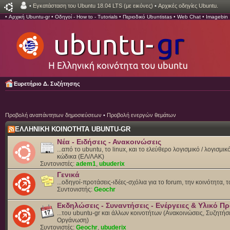
•
Εγκατάσταση του Ubuntu 18.04 LTS (με εικόνες)
•
Αρχικές οδηγίες Ubuntu.
•
Αρχική Ubuntu-gr
•
Οδηγοί - How to - Tutorials
•
Περιοδικό Ubuntistas
•
Web Chat
•
Imagebin
Ευρετήριο Δ. Συζήτησης
Προβολή αναπάντητων δημοσιεύσεων
•
Προβολή ενεργών θεμάτων
ΕΛΛΗΝΙΚΗ ΚΟΙΝΟΤΗΤΑ UBUNTU-GR
Νέα - Ειδήσεις - Ανακοινώσεις
...από το ubuntu, το linux, και το ελεύθερο λογισμικό / λογισμι
κώδικα (ΕΛ/ΛΑΚ)
Συντονιστές:
adem1
,
ubuderix
Γενικά
...οδηγοί-προτάσεις-ιδέες-σχόλια για το forum, την κοινότητα, 
Συντονιστής:
Geochr
Εκδηλώσεις - Συναντήσεις - Ενέργειες & Υλικό 
...του ubuntu-gr και άλλων κοινοτήτων (Ανακοινώσεις, Συζητήσε
Οργάνωση)
Συντονιστές:
Geochr
,
ubuderix