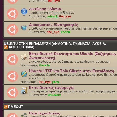
Συντονιστής:
the_eye
Δικτύωση / Δίκτυα
...ρύθμιση-εγκατάσταση δικτύων
Συντονιστές:
adem1
,
the_eye
Διακομιστές / Εξυπηρετητές
...ρύθμιση - εγκατάσταση web server, mail server, ftp server, κλ
Συντονιστές:
the_eye
,
konnn
UBUNTU ΣΤΗΝ ΕΚΠΑΙΔΕΥΣΗ (ΔΗΜΟΤΙΚΑ, ΓΥΜΝΑΣΙΑ, ΛΥΚΕΙΑ,
ΠΑΝΕΠΙΣΤΗΜΙΑ)
Εκπαιδευτική Κοινότητα του Ubuntu (Συζητήσεις,
Ανακοινώσεις)
...ανακοινώσεις, νέα, συζητήσεις, γενικά θέματα, οργάνωση
Συντονιστής:
Geochr
Ubuntu LTSP και Thin Clients στην Εκπαίδευση
...ερωτήσεις & προβλήματα με το ubuntu ltsp και τους thin clien
εκπαίδευση
Συντονιστές:
the_eye
,
pros
Εκπαιδευτικές εφαρμογές
...ερωτήσεις & προβλήματα με τις εκπαιδευτικές εφαρμογές το
Συντονιστής:
ubuderix
TIMEOUT
Περί Τεχνολογίας
...συζητήσεις περί τεχνολογίας για hardware, software, υπηρεσί