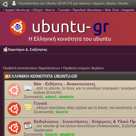
•
Εγκατάσταση του Ubuntu 18.04 LTS (με εικόνες)
•
Αρχικές οδηγίες Ubuntu.
•
Αρχική Ubuntu-gr
•
Οδηγοί - How to - Tutorials
•
Περιοδικό Ubuntistas
•
Web Chat
•
Imagebin
Ευρετήριο Δ. Συζήτησης
Προβολή αναπάντητων δημοσιεύσεων
•
Προβολή ενεργών θεμάτων
ΕΛΛΗΝΙΚΗ ΚΟΙΝΟΤΗΤΑ UBUNTU-GR
Νέα - Ειδήσεις - Ανακοινώσεις
...από το ubuntu, το linux, και το ελεύθερο λογισμικό / λογισμι
κώδικα (ΕΛ/ΛΑΚ)
Συντονιστές:
adem1
,
ubuderix
Γενικά
...οδηγοί-προτάσεις-ιδέες-σχόλια για το forum, την κοινότητα, 
Συντονιστής:
Geochr
Εκδηλώσεις - Συναντήσεις - Ενέργειες & Υλικό 
...του ubuntu-gr και άλλων κοινοτήτων (Ανακοινώσεις, Συζητήσε
Οργάνωση)
Συντονιστές:
Geochr
,
ubuderix