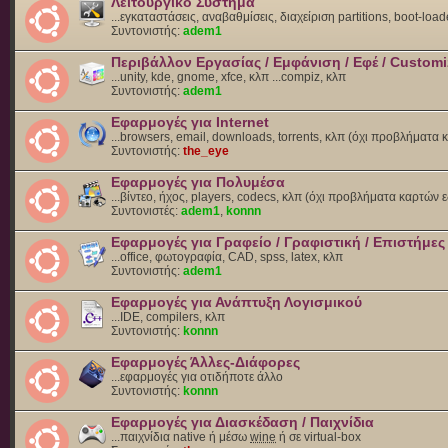
Λειτουργικό Σύστημα
...εγκαταστάσεις, αναβαθμίσεις, διαχείριση partitions, boot-load
Συντονιστής:
adem1
Περιβάλλον Εργασίας / Εμφάνιση / Εφέ / Customi
...unity, kde, gnome, xfce, κλπ ...compiz, κλπ
Συντονιστής:
adem1
Εφαρμογές για Internet
...browsers, email, downloads, torrents, κλπ (όχι προβλήματα
Συντονιστής:
the_eye
Εφαρμογές για Πολυμέσα
...βίντεο, ήχος, players, codecs, κλπ (όχι προβλήματα καρτών 
Συντονιστές:
adem1
,
konnn
Εφαρμογές για Γραφείο / Γραφιστική / Επιστήμες
...office, φωτογραφία, CAD, spss, latex, κλπ
Συντονιστής:
adem1
Εφαρμογές για Ανάπτυξη Λογισμικού
...IDE, compilers, κλπ
Συντονιστής:
konnn
Εφαρμογές Άλλες-Διάφορες
...εφαρμογές για οτιδήποτε άλλο
Συντονιστής:
konnn
Εφαρμογές για Διασκέδαση / Παιχνίδια
...παιχνίδια native ή μέσω
wine
ή σε virtual-box