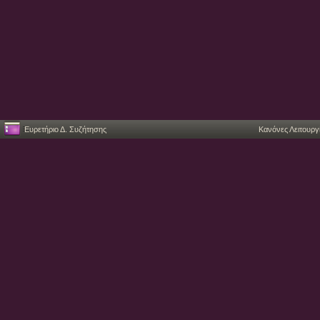
Ευρετήριο Δ. Συζήτησης
Κανόνες Λειτουργ