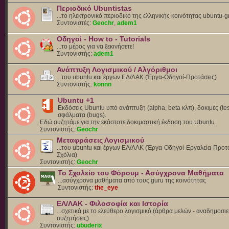
Περιοδικό Ubuntistas
...το ηλεκτρονικό περιοδικό της ελληνικής κοινότητας ubuntu-g
Συντονιστές:
Geochr
,
adem1
Οδηγοί - How to - Tutorials
...το μέρος για να ξεκινήσετε!
Συντονιστής:
adem1
Ανάπτυξη Λογισμικού / Αλγόριθμοι
...του ubuntu και έργων ΕΛ/ΛΑΚ (Έργα-Οδηγοί-Προτάσεις)
Συντονιστής:
konnn
Ubuntu +1
Εκδόσεις Ubuntu υπό ανάπτυξη (alpha, beta κλπ), δοκιμές (tes
σφάλματα (bugs).
Eδώ συζητάμε για την εκάστοτε δοκιμαστική έκδοση του Ubuntu.
Συντονιστής:
Geochr
Μεταφράσεις Λογισμικού
...του ubuntu και έργων ΕΛ/ΛΑΚ (Έργα-Οδηγοί-Εργαλεία-Προτά
Σχόλια)
Συντονιστής:
Geochr
Το Σχολείο του Φόρουμ - Ασύγχρονα Μαθήματα
...ασύγχρονα μαθήματα από τους guru της κοινότητας
Συντονιστής:
the_eye
ΕΛ/ΛΑΚ - Φιλοσοφία και Ιστορία
...σχετικά με το ελεύθερο λογισμικό (άρθρα μελών - αναδημοσιε
συζητήσεις)
Συντονιστής:
ubuderix