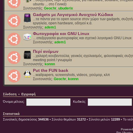
ubuntu ... στο Γενικά)
Συντονιστές:
Geochr
,
ubuderix
Gadgets με Λογισμικό Ανοιχτού Κώδικα
...τα πάντα για το open source στον χώρο των gadgets, συζητή
εργαλεία, open hardware, οδηγοί κ.ά.
Συντονιστής:
adem1
Φωτογραφία και GNU Linux
... επεξεργασία φωτογραφίας και σχετικό λογισμικό GNU Linux
Συντονιστής:
adem1
Περί ανέμων
...χαλαρή κουβεντούλα, γενικός σχολιασμός, φιλοσοφικές συζητ
meeting point / γνωριμία
Συντονιστής:
konnn
Put the FUN back
...wallpapers, screenshots, videos, χιούμορ, κλπ
Συντονιστές:
Geochr
,
konnn
Σύνδεση
•
Εγγραφή
Όνομα μέλους:
Κωδικός:
Στατιστικά
Συνολικές δημοσιεύσεις
344536
• Σύνολο θεμάτων
31272
• Σύνολο μελών
12289
• Το νεό
Powered
Pro Ubuntu 