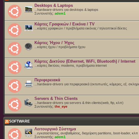
Desktops & Laptops
...hardware-drivers για desktops & laptops
Συντονιστής:
adem1
Κάρτες Γραφικών / Εικόνα / TV
...κάρτες γραφικών / προβλήματα εικόνας / τηλεοπτικοί δέκτες
Κάρτες Ήχου / Ήχος
...κάρτες ήχου / προβλήματα ήχου
Κάρτες Δικτύου (Ethernet, WiFi, Bluetooth) / Internet
...κάρτες δικτύου, modems, προβλήματα internet
Περιφερειακά
...hardware-drivers για περιφερειακά (εκτυπωτές, κάμερες, εξ. σκληρ
Servers & Thin Clients
...hardware-drivers για servers & thin clients(web, ftp, κλπ)
Συντονιστής:
the_eye
SOFTWARE
Λειτουργικό Σύστημα
...εγκαταστάσεις, αναβαθμίσεις, διαχείριση partitions, boot-loader, κλπ
Συντονιστής:
adem1