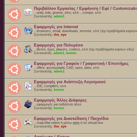
Περιβάλλον Εργασίας / Εμφάνιση / Εφέ / Customizati
...unity, kde, gnome, xfce, κλπ ...compiz, κλπ
Συντονιστής:
adem1
Εφαρμογές για Internet
...browsers, email, downloads, torrents, κλπ (όχι προβλήματα καρτώ
Συντονιστής:
the_eye
Εφαρμογές για Πολυμέσα
...βίντεο, ήχος, players, codecs, κλπ (όχι προβλήματα καρτών εδώ)
Συντονιστές:
adem1
,
konnn
Εφαρμογές για Γραφείο / Γραφιστική / Επιστήμες
...office, φωτογραφία, CAD, spss, latex, κλπ
Συντονιστής:
adem1
Εφαρμογές για Ανάπτυξη Λογισμικού
...IDE, compilers, κλπ
Συντονιστής:
konnn
Εφαρμογές Άλλες-Διάφορες
...εφαρμογές για οτιδήποτε άλλο
Συντονιστής:
konnn
Εφαρμογές για Διασκέδαση / Παιχνίδια
...παιχνίδια native ή μέσω
wine
ή σε virtual-box
Συντονιστής:
the_eye
Δικτύωση / Δίκτυα