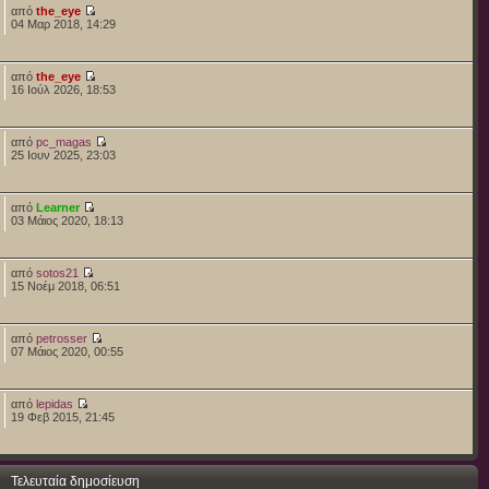
από
the_eye
04 Μαρ 2018, 14:29
από
the_eye
16 Ιούλ 2026, 18:53
από
pc_magas
25 Ιουν 2025, 23:03
από
Learner
03 Μάιος 2020, 18:13
από
sotos21
15 Νοέμ 2018, 06:51
από
petrosser
07 Μάιος 2020, 00:55
από
lepidas
19 Φεβ 2015, 21:45
Τελευταία δημοσίευση