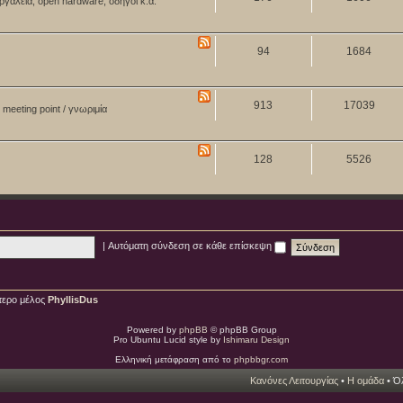
ργαλεία, open hardware, οδηγοί κ.ά.
94
1684
913
17039
meeting point / γνωριμία
128
5526
|
Αυτόματη σύνδεση σε κάθε επίσκεψη
τερο μέλος
PhyllisDus
Powered by
phpBB
© phpBB Group
Pro Ubuntu Lucid style by
Ishimaru Design
Ελληνική μετάφραση από το
phpbbgr.com
Κανόνες Λειτουργίας
•
Η ομάδα
• Όλ