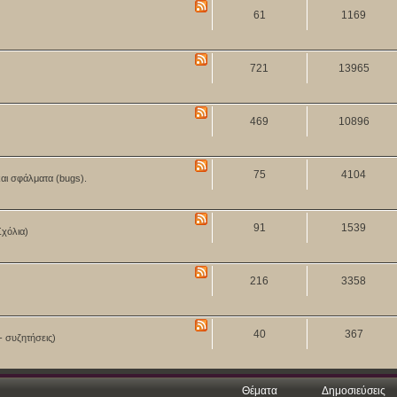
61
1169
721
13965
469
10896
75
4104
και σφάλματα (bugs).
91
1539
Σχόλια)
216
3358
40
367
- συζητήσεις)
Θέματα
Δημοσιεύσεις