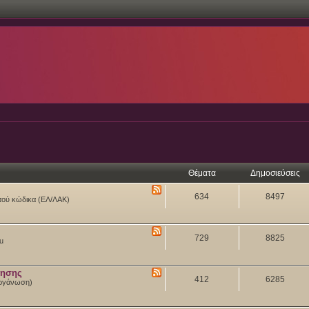
Θέματα
Δημοσιεύσεις
634
8497
ιχτού κώδικα (ΕΛ/ΛΑΚ)
729
8825
tu
θησης
412
6285
 Οργάνωση)