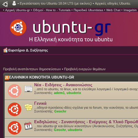
•
Εγκατάσταση του Ubuntu 18.04 LTS (με εικόνες)
•
Αρχικές οδηγίες Ubuntu.
•
Αρχική Ubuntu-gr
•
Οδηγοί - How to - Tutorials
•
Περιοδικό Ubuntistas
•
Web Chat
•
Imagebin
Ευρετήριο Δ. Συζήτησης
Προβολή αναπάντητων δημοσιεύσεων
•
Προβολή ενεργών θεμάτων
ΕΛΛΗΝΙΚΗ ΚΟΙΝΟΤΗΤΑ UBUNTU-GR
Νέα - Ειδήσεις - Ανακοινώσεις
...από το ubuntu, το linux, και το ελεύθερο λογισμικό / λογισμικό ανο
Συντονιστές:
adem1
,
ubuderix
Γενικά
...οδηγοί-προτάσεις-ιδέες-σχόλια για το forum, την κοινότητα, το ubun
Συντονιστής:
Geochr
Εκδηλώσεις - Συναντήσεις - Ενέργειες & Υλικό Προώ
...του ubuntu-gr και άλλων κοινοτήτων (Ανακοινώσεις, Συζητήσεις,
Συντονιστές:
Geochr
,
ubuderix