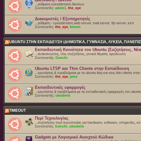
...ρύθμιση-εγκατάσταση δικτύων
Συντονιστές:
adem1
,
the_eye
Διακομιστές / Εξυπηρετητές
...ρύθμιση - εγκατάσταση web server, mail server, ftp server, κλπ
Συντονιστές:
the_eye
,
konnn
UBUNTU ΣΤΗΝ ΕΚΠΑΙΔΕΥΣΗ (ΔΗΜΟΤΙΚΑ, ΓΥΜΝΑΣΙΑ, ΛΥΚΕΙΑ, ΠΑΝΕΠΙΣ
Εκπαιδευτική Κοινότητα του Ubuntu (Συζητήσεις, Νέα
...ανακοινώσεις, νέα, συζητήσεις, γενικά θέματα, οργάνωση
Συντονιστής:
Geochr
Ubuntu LTSP και Thin Clients στην Εκπαίδευση
...ερωτήσεις & προβλήματα με το ubuntu ltsp και τους thin clients στη
Συντονιστές:
the_eye
,
pros
Εκπαιδευτικές εφαρμογές
...ερωτήσεις & προβλήματα με τις εκπαιδευτικές εφαρμογές του ubunt
Συντονιστής:
ubuderix
TIMEOUT
Περί Τεχνολογίας
...συζητήσεις περί τεχνολογίας για hardware, software, υπηρεσίες, κλπ
Συντονιστές:
Geochr
,
ubuderix
Gadgets με Λογισμικό Ανοιχτού Κώδικα