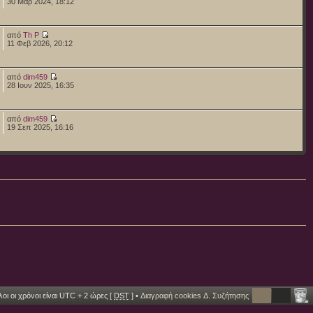
30 Μαρ 2024, 18:12
από
Th P
11 Φεβ 2026, 20:12
από
dim459
28 Ιουν 2025, 16:35
από
dim459
19 Σεπ 2025, 16:16
οι οι χρόνοι είναι UTC + 2 ώρες [
DST
] •
Διαγραφή cookies Δ. Συζήτησης