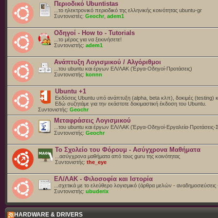
Περιοδικό Ubuntistas
...το ηλεκτρονικό περιοδικό της ελληνικής κοινότητας ubuntu-gr
Συντονιστές:
Geochr
,
adem1
Οδηγοί - How to - Tutorials
...το μέρος για να ξεκινήσετε!
Συντονιστής:
adem1
Ανάπτυξη Λογισμικού / Αλγόριθμοι
...του ubuntu και έργων ΕΛ/ΛΑΚ (Έργα-Οδηγοί-Προτάσεις)
Συντονιστής:
konnn
Ubuntu +1
Εκδόσεις Ubuntu υπό ανάπτυξη (alpha, beta κλπ), δοκιμές (testing) 
Eδώ συζητάμε για την εκάστοτε δοκιμαστική έκδοση του Ubuntu.
Συντονιστής:
Geochr
Μεταφράσεις Λογισμικού
...του ubuntu και έργων ΕΛ/ΛΑΚ (Έργα-Οδηγοί-Εργαλεία-Προτάσεις-
Συντονιστής:
Geochr
Το Σχολείο του Φόρουμ - Ασύγχρονα Μαθήματα
...ασύγχρονα μαθήματα από τους guru της κοινότητας
Συντονιστής:
the_eye
ΕΛ/ΛΑΚ - Φιλοσοφία και Ιστορία
...σχετικά με το ελεύθερο λογισμικό (άρθρα μελών - αναδημοσιεύσεις 
Συντονιστής:
ubuderix
HARDWARE & DRIVERS