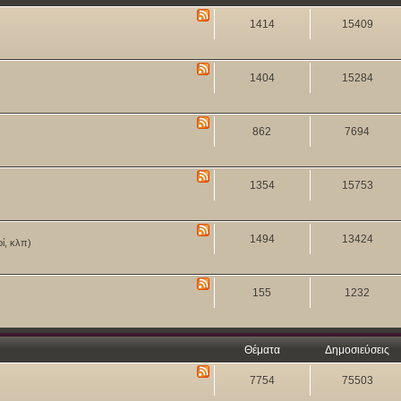
1414
15409
1404
15284
862
7694
1354
15753
1494
13424
οί, κλπ)
155
1232
Θέματα
Δημοσιεύσεις
7754
75503