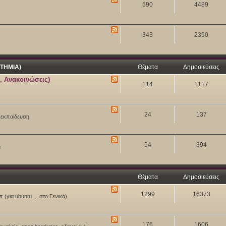
590
4489
343
2390
ΤΗΜΙΑ)
Θέματα
Δημοσιεύσεις
, Ανακοινώσεις)
114
1117
24
137
ν εκπαίδευση
54
394
u
Θέματα
Δημοσιεύσεις
1299
16373
 (για ubuntu ... στο Γενικά)
176
1606