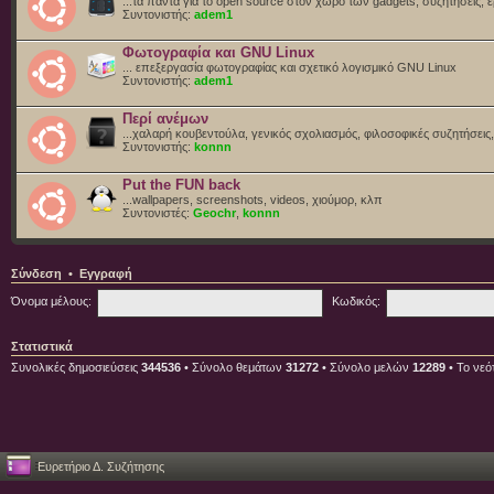
...τα πάντα για το open source στον χώρο των gadgets, συζητήσεις, ε
Συντονιστής:
adem1
Φωτογραφία και GNU Linux
... επεξεργασία φωτογραφίας και σχετικό λογισμικό GNU Linux
Συντονιστής:
adem1
Περί ανέμων
...χαλαρή κουβεντούλα, γενικός σχολιασμός, φιλοσοφικές συζητήσεις, 
Συντονιστής:
konnn
Put the FUN back
...wallpapers, screenshots, videos, χιούμορ, κλπ
Συντονιστές:
Geochr
,
konnn
Σύνδεση
•
Εγγραφή
Όνομα μέλους:
Κωδικός:
Στατιστικά
Συνολικές δημοσιεύσεις
344536
• Σύνολο θεμάτων
31272
• Σύνολο μελών
12289
• Το νεό
Ευρετήριο Δ. Συζήτησης