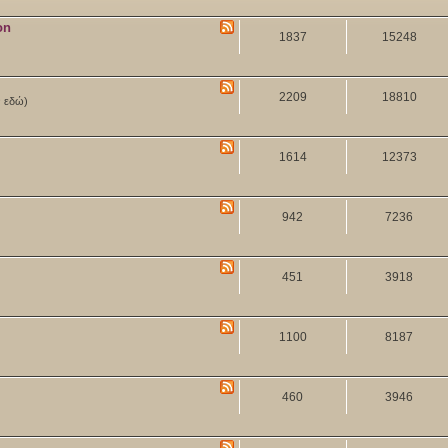
on
1837
15248
2209
18810
ν εδώ)
1614
12373
942
7236
451
3918
1100
8187
460
3946