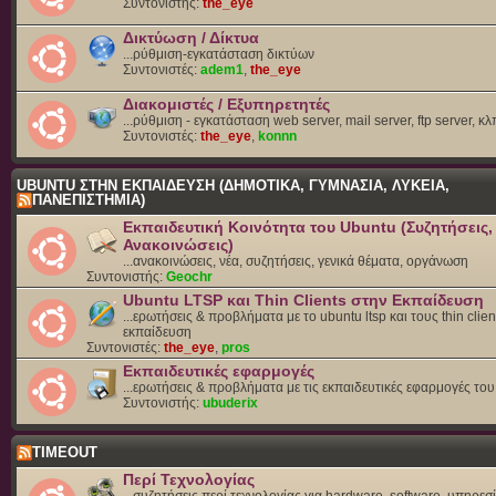
Συντονιστής:
the_eye
Δικτύωση / Δίκτυα
...ρύθμιση-εγκατάσταση δικτύων
Συντονιστές:
adem1
,
the_eye
Διακομιστές / Εξυπηρετητές
...ρύθμιση - εγκατάσταση web server, mail server, ftp server, κλ
Συντονιστές:
the_eye
,
konnn
UBUNTU ΣΤΗΝ ΕΚΠΑΙΔΕΥΣΗ (ΔΗΜΟΤΙΚΑ, ΓΥΜΝΑΣΙΑ, ΛΥΚΕΙΑ,
ΠΑΝΕΠΙΣΤΗΜΙΑ)
Εκπαιδευτική Κοινότητα του Ubuntu (Συζητήσεις,
Ανακοινώσεις)
...ανακοινώσεις, νέα, συζητήσεις, γενικά θέματα, οργάνωση
Συντονιστής:
Geochr
Ubuntu LTSP και Thin Clients στην Εκπαίδευση
...ερωτήσεις & προβλήματα με το ubuntu ltsp και τους thin clien
εκπαίδευση
Συντονιστές:
the_eye
,
pros
Εκπαιδευτικές εφαρμογές
...ερωτήσεις & προβλήματα με τις εκπαιδευτικές εφαρμογές το
Συντονιστής:
ubuderix
TIMEOUT
Περί Τεχνολογίας
...συζητήσεις περί τεχνολογίας για hardware, software, υπηρεσί