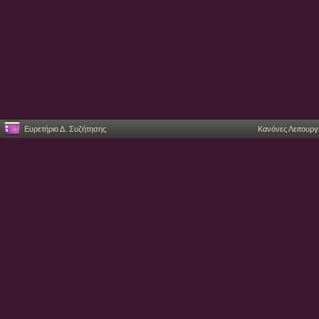
Ευρετήριο Δ. Συζήτησης
Κανόνες Λειτουργ