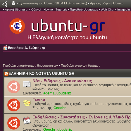
•
Εγκατάσταση του Ubuntu 18.04 LTS (με εικόνες)
•
Αρχικές οδηγίες Ubuntu.
•
Αρχική Ubuntu-gr
•
Οδηγοί - How to - Tutorials
•
Περιοδικό Ubuntistas
•
Web Chat
•
Imagebin
Ευρετήριο Δ. Συζήτησης
Προβολή αναπάντητων δημοσιεύσεων
•
Προβολή ενεργών θεμάτων
ΕΛΛΗΝΙΚΗ ΚΟΙΝΟΤΗΤΑ UBUNTU-GR
Νέα - Ειδήσεις - Ανακοινώσεις
...από το ubuntu, το linux, και το ελεύθερο λογισμικό / λογισμι
κώδικα (ΕΛ/ΛΑΚ)
Συντονιστές:
adem1
,
ubuderix
Γενικά
...οδηγοί-προτάσεις-ιδέες-σχόλια για το forum, την κοινότητα, 
Συντονιστής:
Geochr
Εκδηλώσεις - Συναντήσεις - Ενέργειες & Υλικό 
...του ubuntu-gr και άλλων κοινοτήτων (Ανακοινώσεις, Συζητήσε
Οργάνωση)
Συντονιστές:
Geochr
,
ubuderix