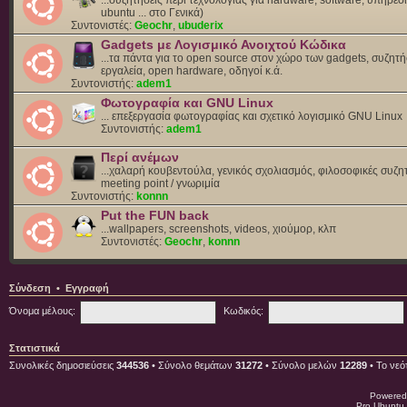
ubuntu ... στο Γενικά)
Συντονιστές:
Geochr
,
ubuderix
Gadgets με Λογισμικό Ανοιχτού Κώδικα
...τα πάντα για το open source στον χώρο των gadgets, συζητή
εργαλεία, open hardware, οδηγοί κ.ά.
Συντονιστής:
adem1
Φωτογραφία και GNU Linux
... επεξεργασία φωτογραφίας και σχετικό λογισμικό GNU Linux
Συντονιστής:
adem1
Περί ανέμων
...χαλαρή κουβεντούλα, γενικός σχολιασμός, φιλοσοφικές συζητ
meeting point / γνωριμία
Συντονιστής:
konnn
Put the FUN back
...wallpapers, screenshots, videos, χιούμορ, κλπ
Συντονιστές:
Geochr
,
konnn
Σύνδεση
•
Εγγραφή
Όνομα μέλους:
Κωδικός:
Στατιστικά
Συνολικές δημοσιεύσεις
344536
• Σύνολο θεμάτων
31272
• Σύνολο μελών
12289
• Το νεό
Powered
Pro Ubuntu 