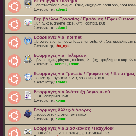
Λειτουργικό Σύστημα
...εγκαταστάσεις, αναβαθμίσεις, διαχείριση partitions, boot-load
Συντονιστής:
adem1
Περιβάλλον Εργασίας / Εμφάνιση / Εφέ / Customi
...unity, kde, gnome, xfce, κλπ ...compiz, κλπ
Συντονιστής:
adem1
Εφαρμογές για Internet
...browsers, email, downloads, torrents, κλπ (όχι προβλήματα
Συντονιστής:
the_eye
Εφαρμογές για Πολυμέσα
...βίντεο, ήχος, players, codecs, κλπ (όχι προβλήματα καρτών 
Συντονιστές:
adem1
,
konnn
Εφαρμογές για Γραφείο / Γραφιστική / Επιστήμες
...office, φωτογραφία, CAD, spss, latex, κλπ
Συντονιστής:
adem1
Εφαρμογές για Ανάπτυξη Λογισμικού
...IDE, compilers, κλπ
Συντονιστής:
konnn
Εφαρμογές Άλλες-Διάφορες
...εφαρμογές για οτιδήποτε άλλο
Συντονιστής:
konnn
Εφαρμογές για Διασκέδαση / Παιχνίδια
...παιχνίδια native ή μέσω
wine
ή σε virtual-box