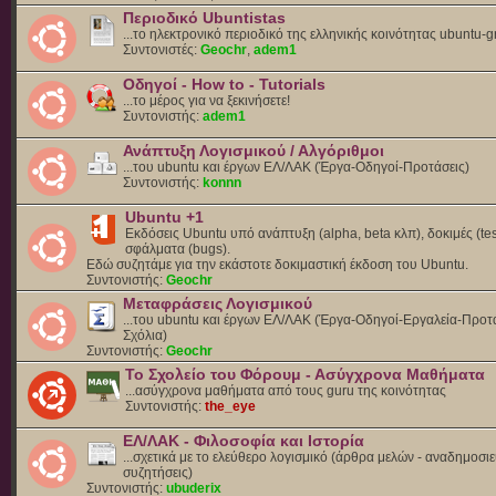
Περιοδικό Ubuntistas
...το ηλεκτρονικό περιοδικό της ελληνικής κοινότητας ubuntu-g
Συντονιστές:
Geochr
,
adem1
Οδηγοί - How to - Tutorials
...το μέρος για να ξεκινήσετε!
Συντονιστής:
adem1
Ανάπτυξη Λογισμικού / Αλγόριθμοι
...του ubuntu και έργων ΕΛ/ΛΑΚ (Έργα-Οδηγοί-Προτάσεις)
Συντονιστής:
konnn
Ubuntu +1
Εκδόσεις Ubuntu υπό ανάπτυξη (alpha, beta κλπ), δοκιμές (tes
σφάλματα (bugs).
Eδώ συζητάμε για την εκάστοτε δοκιμαστική έκδοση του Ubuntu.
Συντονιστής:
Geochr
Μεταφράσεις Λογισμικού
...του ubuntu και έργων ΕΛ/ΛΑΚ (Έργα-Οδηγοί-Εργαλεία-Προτά
Σχόλια)
Συντονιστής:
Geochr
Το Σχολείο του Φόρουμ - Ασύγχρονα Μαθήματα
...ασύγχρονα μαθήματα από τους guru της κοινότητας
Συντονιστής:
the_eye
ΕΛ/ΛΑΚ - Φιλοσοφία και Ιστορία
...σχετικά με το ελεύθερο λογισμικό (άρθρα μελών - αναδημοσιε
συζητήσεις)
Συντονιστής:
ubuderix