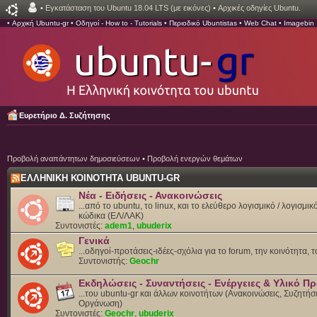
•
Εγκατάσταση του Ubuntu 18.04 LTS (με εικόνες)
•
Αρχικές οδηγίες Ubuntu.
•
Αρχική Ubuntu-gr
•
Οδηγοί - How to - Tutorials
•
Περιοδικό Ubuntistas
•
Web Chat
•
Imagebin
Ευρετήριο Δ. Συζήτησης
Προβολή αναπάντητων δημοσιεύσεων
•
Προβολή ενεργών θεμάτων
ΕΛΛΗΝΙΚΗ ΚΟΙΝΟΤΗΤΑ UBUNTU-GR
Νέα - Ειδήσεις - Ανακοινώσεις
...από το ubuntu, το linux, και το ελεύθερο λογισμικό / λογισμι
κώδικα (ΕΛ/ΛΑΚ)
Συντονιστές:
adem1
,
ubuderix
Γενικά
...οδηγοί-προτάσεις-ιδέες-σχόλια για το forum, την κοινότητα, 
Συντονιστής:
Geochr
Εκδηλώσεις - Συναντήσεις - Ενέργειες & Υλικό 
...του ubuntu-gr και άλλων κοινοτήτων (Ανακοινώσεις, Συζητήσε
Οργάνωση)
Συντονιστές:
Geochr
,
ubuderix