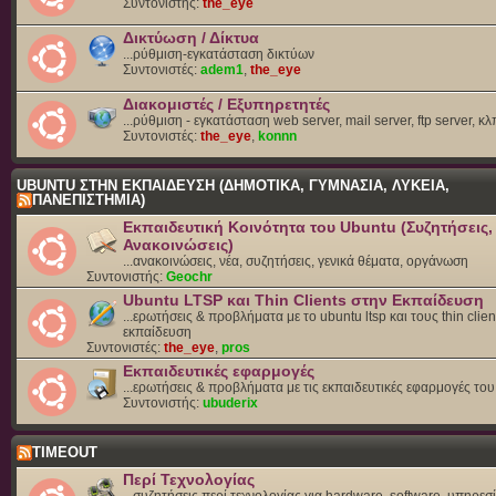
Συντονιστής:
the_eye
Δικτύωση / Δίκτυα
...ρύθμιση-εγκατάσταση δικτύων
Συντονιστές:
adem1
,
the_eye
Διακομιστές / Εξυπηρετητές
...ρύθμιση - εγκατάσταση web server, mail server, ftp server, κλ
Συντονιστές:
the_eye
,
konnn
UBUNTU ΣΤΗΝ ΕΚΠΑΙΔΕΥΣΗ (ΔΗΜΟΤΙΚΑ, ΓΥΜΝΑΣΙΑ, ΛΥΚΕΙΑ,
ΠΑΝΕΠΙΣΤΗΜΙΑ)
Εκπαιδευτική Κοινότητα του Ubuntu (Συζητήσεις,
Ανακοινώσεις)
...ανακοινώσεις, νέα, συζητήσεις, γενικά θέματα, οργάνωση
Συντονιστής:
Geochr
Ubuntu LTSP και Thin Clients στην Εκπαίδευση
...ερωτήσεις & προβλήματα με το ubuntu ltsp και τους thin clien
εκπαίδευση
Συντονιστές:
the_eye
,
pros
Εκπαιδευτικές εφαρμογές
...ερωτήσεις & προβλήματα με τις εκπαιδευτικές εφαρμογές το
Συντονιστής:
ubuderix
TIMEOUT
Περί Τεχνολογίας
...συζητήσεις περί τεχνολογίας για hardware, software, υπηρεσί