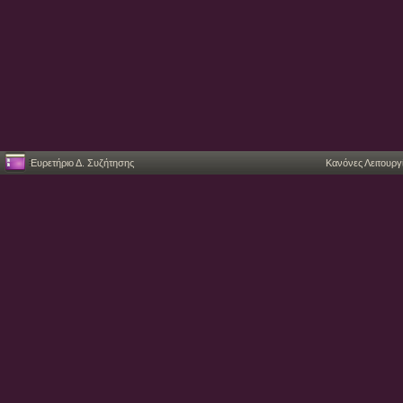
Ευρετήριο Δ. Συζήτησης
Κανόνες Λειτουργ