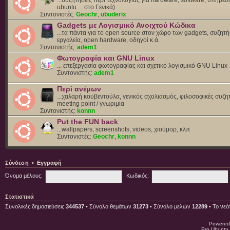
ubuntu ... στο Γενικά)
Συντονιστές:
Geochr
,
ubuderix
Gadgets με Λογισμικό Ανοιχτού Κώδικα
...τα πάντα για το open source στον χώρο των gadgets, συζητή
εργαλεία, open hardware, οδηγοί κ.ά.
Συντονιστής:
adem1
Φωτογραφία και GNU Linux
... επεξεργασία φωτογραφίας και σχετικό λογισμικό GNU Linux
Συντονιστής:
adem1
Περί ανέμων
...χαλαρή κουβεντούλα, γενικός σχολιασμός, φιλοσοφικές συζητ
meeting point / γνωριμία
Συντονιστής:
konnn
Put the FUN back
...wallpapers, screenshots, videos, χιούμορ, κλπ
Συντονιστές:
Geochr
,
konnn
Σύνδεση
•
Εγγραφή
Όνομα μέλους:
Κωδικός:
Στατιστικά
Συνολικές δημοσιεύσεις
344537
• Σύνολο θεμάτων
31273
• Σύνολο μελών
12289
• Το νεό
Powered
Pro Ubuntu 