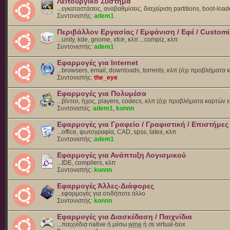
Λειτουργικό Σύστημα
...εγκαταστάσεις, αναβαθμίσεις, διαχείριση partitions, boot-load
Συντονιστής:
adem1
Περιβάλλον Εργασίας / Εμφάνιση / Εφέ / Customi
...unity, kde, gnome, xfce, κλπ ...compiz, κλπ
Συντονιστής:
adem1
Εφαρμογές για Internet
...browsers, email, downloads, torrents, κλπ (όχι προβλήματα
Συντονιστής:
the_eye
Εφαρμογές για Πολυμέσα
...βίντεο, ήχος, players, codecs, κλπ (όχι προβλήματα καρτών 
Συντονιστές:
adem1
,
konnn
Εφαρμογές για Γραφείο / Γραφιστική / Επιστήμες
...office, φωτογραφία, CAD, spss, latex, κλπ
Συντονιστής:
adem1
Εφαρμογές για Ανάπτυξη Λογισμικού
...IDE, compilers, κλπ
Συντονιστής:
konnn
Εφαρμογές Άλλες-Διάφορες
...εφαρμογές για οτιδήποτε άλλο
Συντονιστής:
konnn
Εφαρμογές για Διασκέδαση / Παιχνίδια
...παιχνίδια native ή μέσω
wine
ή σε virtual-box