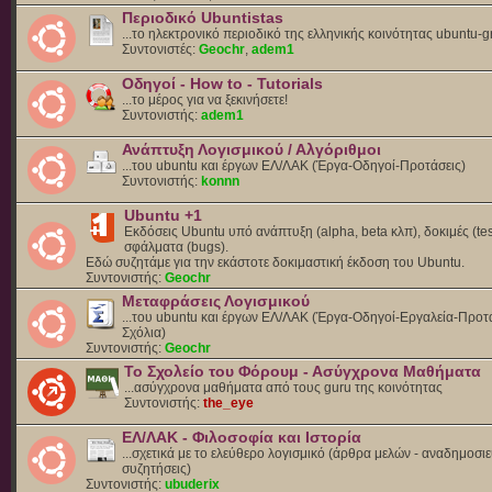
Περιοδικό Ubuntistas
...το ηλεκτρονικό περιοδικό της ελληνικής κοινότητας ubuntu-g
Συντονιστές:
Geochr
,
adem1
Οδηγοί - How to - Tutorials
...το μέρος για να ξεκινήσετε!
Συντονιστής:
adem1
Ανάπτυξη Λογισμικού / Αλγόριθμοι
...του ubuntu και έργων ΕΛ/ΛΑΚ (Έργα-Οδηγοί-Προτάσεις)
Συντονιστής:
konnn
Ubuntu +1
Εκδόσεις Ubuntu υπό ανάπτυξη (alpha, beta κλπ), δοκιμές (tes
σφάλματα (bugs).
Eδώ συζητάμε για την εκάστοτε δοκιμαστική έκδοση του Ubuntu.
Συντονιστής:
Geochr
Μεταφράσεις Λογισμικού
...του ubuntu και έργων ΕΛ/ΛΑΚ (Έργα-Οδηγοί-Εργαλεία-Προτά
Σχόλια)
Συντονιστής:
Geochr
Το Σχολείο του Φόρουμ - Ασύγχρονα Μαθήματα
...ασύγχρονα μαθήματα από τους guru της κοινότητας
Συντονιστής:
the_eye
ΕΛ/ΛΑΚ - Φιλοσοφία και Ιστορία
...σχετικά με το ελεύθερο λογισμικό (άρθρα μελών - αναδημοσιε
συζητήσεις)
Συντονιστής:
ubuderix