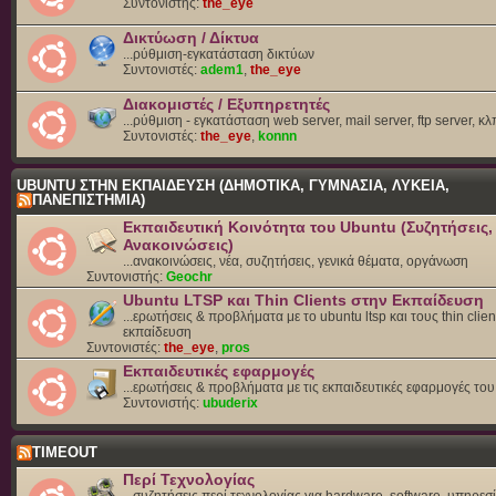
Συντονιστής:
the_eye
Δικτύωση / Δίκτυα
...ρύθμιση-εγκατάσταση δικτύων
Συντονιστές:
adem1
,
the_eye
Διακομιστές / Εξυπηρετητές
...ρύθμιση - εγκατάσταση web server, mail server, ftp server, κλ
Συντονιστές:
the_eye
,
konnn
UBUNTU ΣΤΗΝ ΕΚΠΑΙΔΕΥΣΗ (ΔΗΜΟΤΙΚΑ, ΓΥΜΝΑΣΙΑ, ΛΥΚΕΙΑ,
ΠΑΝΕΠΙΣΤΗΜΙΑ)
Εκπαιδευτική Κοινότητα του Ubuntu (Συζητήσεις,
Ανακοινώσεις)
...ανακοινώσεις, νέα, συζητήσεις, γενικά θέματα, οργάνωση
Συντονιστής:
Geochr
Ubuntu LTSP και Thin Clients στην Εκπαίδευση
...ερωτήσεις & προβλήματα με το ubuntu ltsp και τους thin clien
εκπαίδευση
Συντονιστές:
the_eye
,
pros
Εκπαιδευτικές εφαρμογές
...ερωτήσεις & προβλήματα με τις εκπαιδευτικές εφαρμογές το
Συντονιστής:
ubuderix
TIMEOUT
Περί Τεχνολογίας
...συζητήσεις περί τεχνολογίας για hardware, software, υπηρεσί