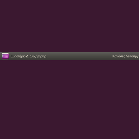
Ευρετήριο Δ. Συζήτησης
Κανόνες Λειτουργ