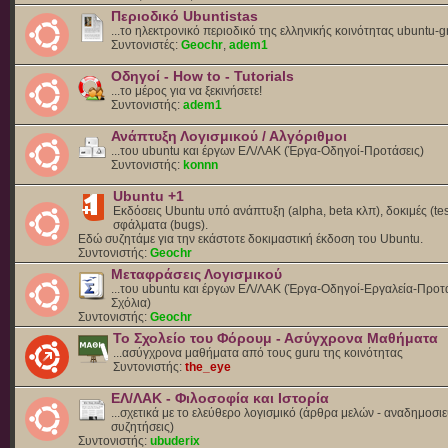
Περιοδικό Ubuntistas
...το ηλεκτρονικό περιοδικό της ελληνικής κοινότητας ubuntu-g
Συντονιστές:
Geochr
,
adem1
Οδηγοί - How to - Tutorials
...το μέρος για να ξεκινήσετε!
Συντονιστής:
adem1
Ανάπτυξη Λογισμικού / Αλγόριθμοι
...του ubuntu και έργων ΕΛ/ΛΑΚ (Έργα-Οδηγοί-Προτάσεις)
Συντονιστής:
konnn
Ubuntu +1
Εκδόσεις Ubuntu υπό ανάπτυξη (alpha, beta κλπ), δοκιμές (tes
σφάλματα (bugs).
Eδώ συζητάμε για την εκάστοτε δοκιμαστική έκδοση του Ubuntu.
Συντονιστής:
Geochr
Μεταφράσεις Λογισμικού
...του ubuntu και έργων ΕΛ/ΛΑΚ (Έργα-Οδηγοί-Εργαλεία-Προτά
Σχόλια)
Συντονιστής:
Geochr
Το Σχολείο του Φόρουμ - Ασύγχρονα Μαθήματα
...ασύγχρονα μαθήματα από τους guru της κοινότητας
Συντονιστής:
the_eye
ΕΛ/ΛΑΚ - Φιλοσοφία και Ιστορία
...σχετικά με το ελεύθερο λογισμικό (άρθρα μελών - αναδημοσιε
συζητήσεις)
Συντονιστής:
ubuderix