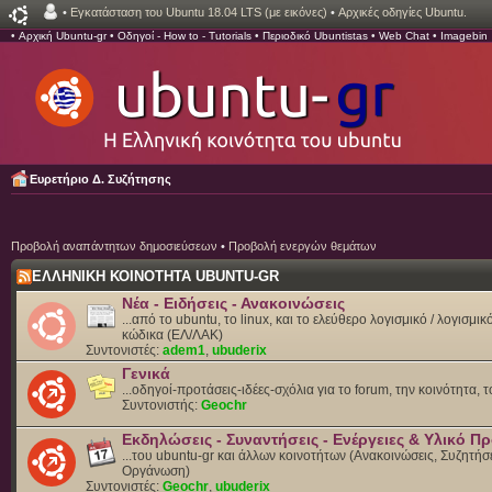
•
Εγκατάσταση του Ubuntu 18.04 LTS (με εικόνες)
•
Αρχικές οδηγίες Ubuntu.
•
Αρχική Ubuntu-gr
•
Οδηγοί - How to - Tutorials
•
Περιοδικό Ubuntistas
•
Web Chat
•
Imagebin
Ευρετήριο Δ. Συζήτησης
Προβολή αναπάντητων δημοσιεύσεων
•
Προβολή ενεργών θεμάτων
ΕΛΛΗΝΙΚΗ ΚΟΙΝΟΤΗΤΑ UBUNTU-GR
Νέα - Ειδήσεις - Ανακοινώσεις
...από το ubuntu, το linux, και το ελεύθερο λογισμικό / λογισμι
κώδικα (ΕΛ/ΛΑΚ)
Συντονιστές:
adem1
,
ubuderix
Γενικά
...οδηγοί-προτάσεις-ιδέες-σχόλια για το forum, την κοινότητα, 
Συντονιστής:
Geochr
Εκδηλώσεις - Συναντήσεις - Ενέργειες & Υλικό 
...του ubuntu-gr και άλλων κοινοτήτων (Ανακοινώσεις, Συζητήσε
Οργάνωση)
Συντονιστές:
Geochr
,
ubuderix