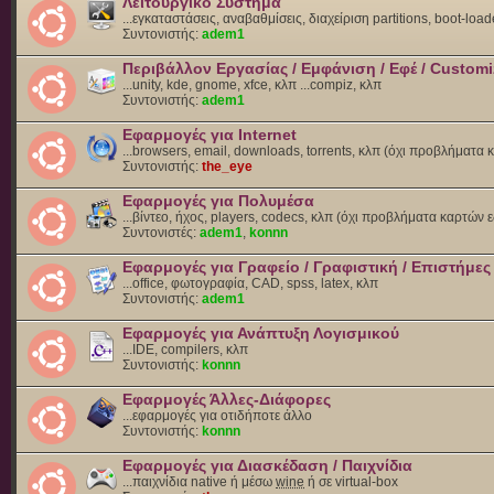
Λειτουργικό Σύστημα
...εγκαταστάσεις, αναβαθμίσεις, διαχείριση partitions, boot-load
Συντονιστής:
adem1
Περιβάλλον Εργασίας / Εμφάνιση / Εφέ / Customi
...unity, kde, gnome, xfce, κλπ ...compiz, κλπ
Συντονιστής:
adem1
Εφαρμογές για Internet
...browsers, email, downloads, torrents, κλπ (όχι προβλήματα
Συντονιστής:
the_eye
Εφαρμογές για Πολυμέσα
...βίντεο, ήχος, players, codecs, κλπ (όχι προβλήματα καρτών 
Συντονιστές:
adem1
,
konnn
Εφαρμογές για Γραφείο / Γραφιστική / Επιστήμες
...office, φωτογραφία, CAD, spss, latex, κλπ
Συντονιστής:
adem1
Εφαρμογές για Ανάπτυξη Λογισμικού
...IDE, compilers, κλπ
Συντονιστής:
konnn
Εφαρμογές Άλλες-Διάφορες
...εφαρμογές για οτιδήποτε άλλο
Συντονιστής:
konnn
Εφαρμογές για Διασκέδαση / Παιχνίδια
...παιχνίδια native ή μέσω
wine
ή σε virtual-box