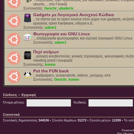
ubuntu ... στο Γενικά)
Συντονιστές:
Geochr
,
ubuderix
Gadgets με Λογισμικό Ανοιχτού Κώδικα
...τα πάντα για το open source στον χώρο των gadgets, συζητή
εργαλεία, open hardware, οδηγοί κ.ά.
Συντονιστής:
adem1
Φωτογραφία και GNU Linux
... επεξεργασία φωτογραφίας και σχετικό λογισμικό GNU Linux
Συντονιστής:
adem1
Περί ανέμων
...χαλαρή κουβεντούλα, γενικός σχολιασμός, φιλοσοφικές συζητ
meeting point / γνωριμία
Συντονιστής:
konnn
Put the FUN back
...wallpapers, screenshots, videos, χιούμορ, κλπ
Συντονιστές:
Geochr
,
konnn
Σύνδεση
•
Εγγραφή
Όνομα μέλους:
Κωδικός:
Στατιστικά
Συνολικές δημοσιεύσεις
344536
• Σύνολο θεμάτων
31272
• Σύνολο μελών
12289
• Το νεό
Powered
Pro Ubuntu 