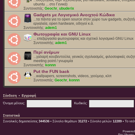
ubuntu ... στο Γενικά)
Συντονιστές:
Geochr
,
ubuderix
Gadgets με Λογισμικό Ανοιχτού Κώδικα
...τα πάντα για το open source στον χώρο των gadgets, συζητή
εργαλεία, open hardware, οδηγοί κ.ά.
Συντονιστής:
adem1
Φωτογραφία και GNU Linux
... επεξεργασία φωτογραφίας και σχετικό λογισμικό GNU Linux
Συντονιστής:
adem1
Περί ανέμων
...χαλαρή κουβεντούλα, γενικός σχολιασμός, φιλοσοφικές συζητ
meeting point / γνωριμία
Συντονιστής:
konnn
Put the FUN back
...wallpapers, screenshots, videos, χιούμορ, κλπ
Συντονιστές:
Geochr
,
konnn
Σύνδεση
•
Εγγραφή
Όνομα μέλους:
Κωδικός:
Στατιστικά
Συνολικές δημοσιεύσεις
344536
• Σύνολο θεμάτων
31272
• Σύνολο μελών
12289
• Το νεό
Powered
Pro Ubuntu 