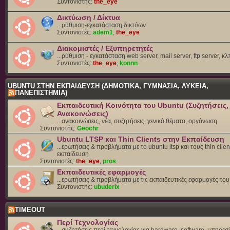
Συντονιστής:
the_eye
Δικτύωση / Δίκτυα
...ρύθμιση-εγκατάσταση δικτύων
Συντονιστές:
adem1
,
the_eye
Διακομιστές / Εξυπηρετητές
...ρύθμιση - εγκατάσταση web server, mail server, ftp server, κλ
Συντονιστές:
the_eye
,
konnn
UBUNTU ΣΤΗΝ ΕΚΠΑΙΔΕΥΣΗ (ΔΗΜΟΤΙΚΑ, ΓΥΜΝΑΣΙΑ, ΛΥΚΕΙΑ,
ΠΑΝΕΠΙΣΤΗΜΙΑ)
Εκπαιδευτική Κοινότητα του Ubuntu (Συζητήσεις,
Ανακοινώσεις)
...ανακοινώσεις, νέα, συζητήσεις, γενικά θέματα, οργάνωση
Συντονιστής:
Geochr
Ubuntu LTSP και Thin Clients στην Εκπαίδευση
...ερωτήσεις & προβλήματα με το ubuntu ltsp και τους thin clien
εκπαίδευση
Συντονιστές:
the_eye
,
pros
Εκπαιδευτικές εφαρμογές
...ερωτήσεις & προβλήματα με τις εκπαιδευτικές εφαρμογές το
Συντονιστής:
ubuderix
TIMEOUT
Περί Τεχνολογίας
...συζητήσεις περί τεχνολογίας για hardware, software, υπηρεσί