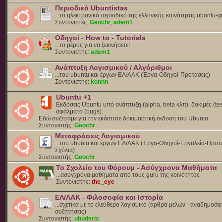
Περιοδικό Ubuntistas
...το ηλεκτρονικό περιοδικό της ελληνικής κοινότητας ubuntu-g
Συντονιστές:
Geochr
,
adem1
Οδηγοί - How to - Tutorials
...το μέρος για να ξεκινήσετε!
Συντονιστής:
adem1
Ανάπτυξη Λογισμικού / Αλγόριθμοι
...του ubuntu και έργων ΕΛ/ΛΑΚ (Έργα-Οδηγοί-Προτάσεις)
Συντονιστής:
konnn
Ubuntu +1
Εκδόσεις Ubuntu υπό ανάπτυξη (alpha, beta κλπ), δοκιμές (tes
σφάλματα (bugs).
Eδώ συζητάμε για την εκάστοτε δοκιμαστική έκδοση του Ubuntu.
Συντονιστής:
Geochr
Μεταφράσεις Λογισμικού
...του ubuntu και έργων ΕΛ/ΛΑΚ (Έργα-Οδηγοί-Εργαλεία-Προτά
Σχόλια)
Συντονιστής:
Geochr
Το Σχολείο του Φόρουμ - Ασύγχρονα Μαθήματα
...ασύγχρονα μαθήματα από τους guru της κοινότητας
Συντονιστής:
the_eye
ΕΛ/ΛΑΚ - Φιλοσοφία και Ιστορία
...σχετικά με το ελεύθερο λογισμικό (άρθρα μελών - αναδημοσιε
συζητήσεις)
Συντονιστής:
ubuderix