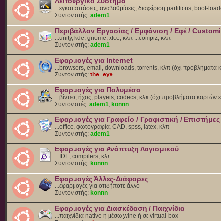
Λειτουργικό Σύστημα
...εγκαταστάσεις, αναβαθμίσεις, διαχείριση partitions, boot-load
Συντονιστής:
adem1
Περιβάλλον Εργασίας / Εμφάνιση / Εφέ / Customi
...unity, kde, gnome, xfce, κλπ ...compiz, κλπ
Συντονιστής:
adem1
Εφαρμογές για Internet
...browsers, email, downloads, torrents, κλπ (όχι προβλήματα
Συντονιστής:
the_eye
Εφαρμογές για Πολυμέσα
...βίντεο, ήχος, players, codecs, κλπ (όχι προβλήματα καρτών 
Συντονιστές:
adem1
,
konnn
Εφαρμογές για Γραφείο / Γραφιστική / Επιστήμες
...office, φωτογραφία, CAD, spss, latex, κλπ
Συντονιστής:
adem1
Εφαρμογές για Ανάπτυξη Λογισμικού
...IDE, compilers, κλπ
Συντονιστής:
konnn
Εφαρμογές Άλλες-Διάφορες
...εφαρμογές για οτιδήποτε άλλο
Συντονιστής:
konnn
Εφαρμογές για Διασκέδαση / Παιχνίδια
...παιχνίδια native ή μέσω
wine
ή σε virtual-box