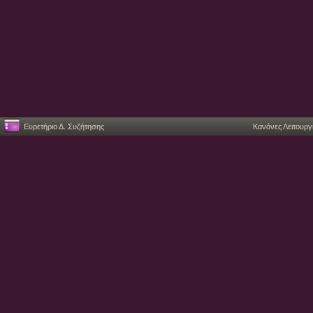
Ευρετήριο Δ. Συζήτησης
Κανόνες Λειτουργ