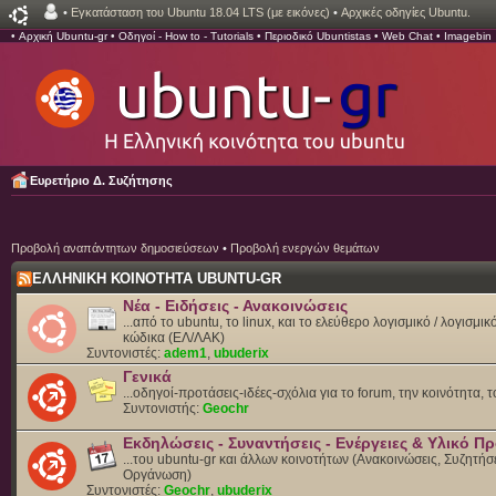
•
Εγκατάσταση του Ubuntu 18.04 LTS (με εικόνες)
•
Αρχικές οδηγίες Ubuntu.
•
Αρχική Ubuntu-gr
•
Οδηγοί - How to - Tutorials
•
Περιοδικό Ubuntistas
•
Web Chat
•
Imagebin
Ευρετήριο Δ. Συζήτησης
Προβολή αναπάντητων δημοσιεύσεων
•
Προβολή ενεργών θεμάτων
ΕΛΛΗΝΙΚΗ ΚΟΙΝΟΤΗΤΑ UBUNTU-GR
Νέα - Ειδήσεις - Ανακοινώσεις
...από το ubuntu, το linux, και το ελεύθερο λογισμικό / λογισμι
κώδικα (ΕΛ/ΛΑΚ)
Συντονιστές:
adem1
,
ubuderix
Γενικά
...οδηγοί-προτάσεις-ιδέες-σχόλια για το forum, την κοινότητα, 
Συντονιστής:
Geochr
Εκδηλώσεις - Συναντήσεις - Ενέργειες & Υλικό 
...του ubuntu-gr και άλλων κοινοτήτων (Ανακοινώσεις, Συζητήσε
Οργάνωση)
Συντονιστές:
Geochr
,
ubuderix