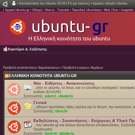
•
Εγκατάσταση του Ubuntu 18.04 LTS (με εικόνες)
•
Αρχικές οδηγίες Ubuntu.
•
Αρχική Ubuntu-gr
•
Οδηγοί - How to - Tutorials
•
Περιοδικό Ubuntistas
•
Web Chat
•
Imagebin
Ευρετήριο Δ. Συζήτησης
Προβολή αναπάντητων δημοσιεύσεων
•
Προβολή ενεργών θεμάτων
ΕΛΛΗΝΙΚΗ ΚΟΙΝΟΤΗΤΑ UBUNTU-GR
Νέα - Ειδήσεις - Ανακοινώσεις
...από το ubuntu, το linux, και το ελεύθερο λογισμικό / λογισμι
κώδικα (ΕΛ/ΛΑΚ)
Συντονιστές:
adem1
,
ubuderix
Γενικά
...οδηγοί-προτάσεις-ιδέες-σχόλια για το forum, την κοινότητα, 
Συντονιστής:
Geochr
Εκδηλώσεις - Συναντήσεις - Ενέργειες & Υλικό 
...του ubuntu-gr και άλλων κοινοτήτων (Ανακοινώσεις, Συζητήσε
Οργάνωση)
Συντονιστές:
Geochr
,
ubuderix