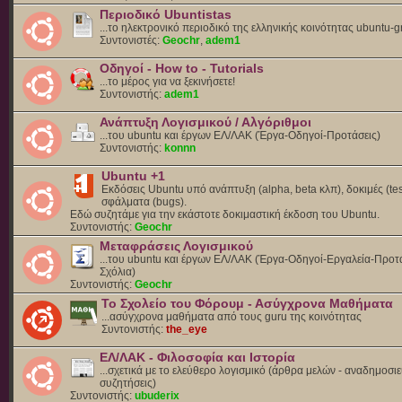
Περιοδικό Ubuntistas
...το ηλεκτρονικό περιοδικό της ελληνικής κοινότητας ubuntu-g
Συντονιστές:
Geochr
,
adem1
Οδηγοί - How to - Tutorials
...το μέρος για να ξεκινήσετε!
Συντονιστής:
adem1
Ανάπτυξη Λογισμικού / Αλγόριθμοι
...του ubuntu και έργων ΕΛ/ΛΑΚ (Έργα-Οδηγοί-Προτάσεις)
Συντονιστής:
konnn
Ubuntu +1
Εκδόσεις Ubuntu υπό ανάπτυξη (alpha, beta κλπ), δοκιμές (tes
σφάλματα (bugs).
Eδώ συζητάμε για την εκάστοτε δοκιμαστική έκδοση του Ubuntu.
Συντονιστής:
Geochr
Μεταφράσεις Λογισμικού
...του ubuntu και έργων ΕΛ/ΛΑΚ (Έργα-Οδηγοί-Εργαλεία-Προτά
Σχόλια)
Συντονιστής:
Geochr
Το Σχολείο του Φόρουμ - Ασύγχρονα Μαθήματα
...ασύγχρονα μαθήματα από τους guru της κοινότητας
Συντονιστής:
the_eye
ΕΛ/ΛΑΚ - Φιλοσοφία και Ιστορία
...σχετικά με το ελεύθερο λογισμικό (άρθρα μελών - αναδημοσιε
συζητήσεις)
Συντονιστής:
ubuderix