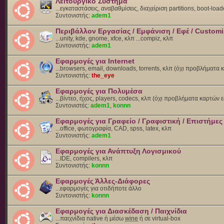
Λειτουργικό Σύστημα
...εγκαταστάσεις, αναβαθμίσεις, διαχείριση partitions, boot-load
Συντονιστής:
adem1
Περιβάλλον Εργασίας / Εμφάνιση / Εφέ / Customi
...unity, kde, gnome, xfce, κλπ ...compiz, κλπ
Συντονιστής:
adem1
Εφαρμογές για Internet
...browsers, email, downloads, torrents, κλπ (όχι προβλήματα
Συντονιστής:
the_eye
Εφαρμογές για Πολυμέσα
...βίντεο, ήχος, players, codecs, κλπ (όχι προβλήματα καρτών 
Συντονιστές:
adem1
,
konnn
Εφαρμογές για Γραφείο / Γραφιστική / Επιστήμες
...office, φωτογραφία, CAD, spss, latex, κλπ
Συντονιστής:
adem1
Εφαρμογές για Ανάπτυξη Λογισμικού
...IDE, compilers, κλπ
Συντονιστής:
konnn
Εφαρμογές Άλλες-Διάφορες
...εφαρμογές για οτιδήποτε άλλο
Συντονιστής:
konnn
Εφαρμογές για Διασκέδαση / Παιχνίδια
...παιχνίδια native ή μέσω
wine
ή σε virtual-box