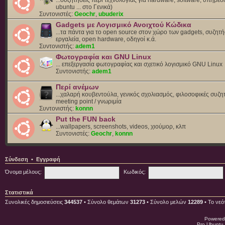
ubuntu ... στο Γενικά)
Συντονιστές:
Geochr
,
ubuderix
Gadgets με Λογισμικό Ανοιχτού Κώδικα
...τα πάντα για το open source στον χώρο των gadgets, συζητή
εργαλεία, open hardware, οδηγοί κ.ά.
Συντονιστής:
adem1
Φωτογραφία και GNU Linux
... επεξεργασία φωτογραφίας και σχετικό λογισμικό GNU Linux
Συντονιστής:
adem1
Περί ανέμων
...χαλαρή κουβεντούλα, γενικός σχολιασμός, φιλοσοφικές συζητ
meeting point / γνωριμία
Συντονιστής:
konnn
Put the FUN back
...wallpapers, screenshots, videos, χιούμορ, κλπ
Συντονιστές:
Geochr
,
konnn
Σύνδεση
•
Εγγραφή
Όνομα μέλους:
Κωδικός:
Στατιστικά
Συνολικές δημοσιεύσεις
344537
• Σύνολο θεμάτων
31273
• Σύνολο μελών
12289
• Το νεό
Powered
Pro Ubuntu 