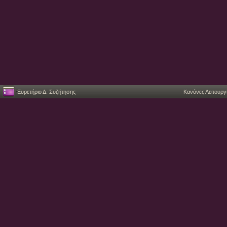
Ευρετήριο Δ. Συζήτησης
Κανόνες Λειτουργ