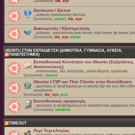
Συντονιστής:
the_eye
Δικτύωση / Δίκτυα
...ρύθμιση-εγκατάσταση δικτύων
Συντονιστές:
adem1
,
the_eye
Διακομιστές / Εξυπηρετητές
...ρύθμιση - εγκατάσταση web server, mail server, ftp server, κλ
Συντονιστές:
the_eye
,
konnn
UBUNTU ΣΤΗΝ ΕΚΠΑΙΔΕΥΣΗ (ΔΗΜΟΤΙΚΑ, ΓΥΜΝΑΣΙΑ, ΛΥΚΕΙΑ,
ΠΑΝΕΠΙΣΤΗΜΙΑ)
Εκπαιδευτική Κοινότητα του Ubuntu (Συζητήσεις,
Ανακοινώσεις)
...ανακοινώσεις, νέα, συζητήσεις, γενικά θέματα, οργάνωση
Συντονιστής:
Geochr
Ubuntu LTSP και Thin Clients στην Εκπαίδευση
...ερωτήσεις & προβλήματα με το ubuntu ltsp και τους thin clien
εκπαίδευση
Συντονιστές:
the_eye
,
pros
Εκπαιδευτικές εφαρμογές
...ερωτήσεις & προβλήματα με τις εκπαιδευτικές εφαρμογές το
Συντονιστής:
ubuderix
TIMEOUT
Περί Τεχνολογίας
...συζητήσεις περί τεχνολογίας για hardware, software, υπηρεσί